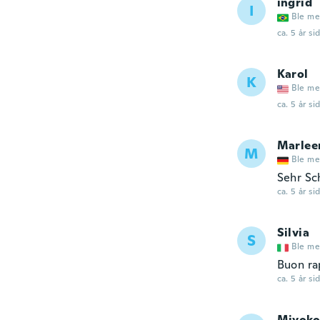
ingrid
I
Ble me
ca. 5 år si
Karol
K
Ble me
ca. 5 år si
Marlee
M
Ble me
Sehr Sc
ca. 5 år si
Silvia
S
Ble me
Buon ra
ca. 5 år si
Miyoko