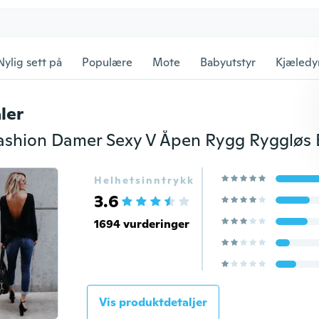
Nylig sett på
Populære
Mote
Babyutstyr
Kjæledy
ler
Helhetsinntrykk
3.6
1694 vurderinger
Vis produktdetaljer