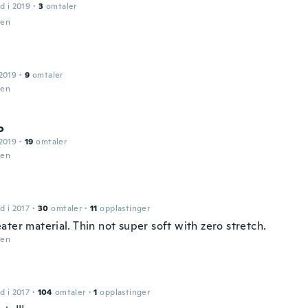
d i 2019
·
3
omtaler
den
2019
·
9
omtaler
den
o
2019
·
19
omtaler
den
d i 2017
·
30
omtaler
·
11
opplastinger
ter material. Thin not super soft with zero stretch.
den
d i 2017
·
104
omtaler
·
1
opplastinger