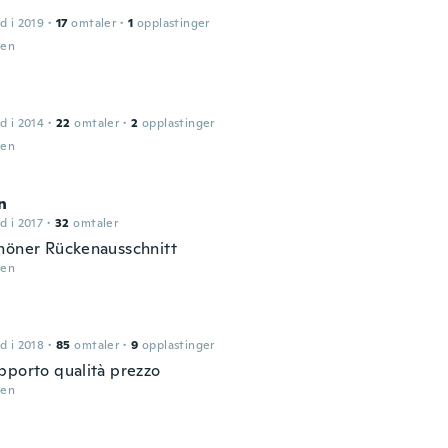
d i 2019
·
17
omtaler
·
1
opplastinger
den
d i 2014
·
22
omtaler
·
2
opplastinger
den
n
d i 2017
·
32
omtaler
höner Rückenausschnitt
den
d i 2018
·
85
omtaler
·
9
opplastinger
pporto qualità prezzo
den