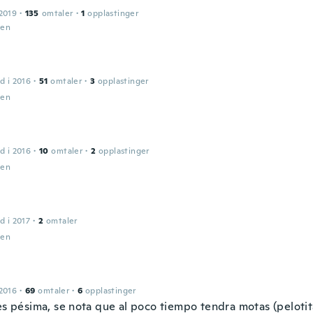
2019
·
135
omtaler
·
1
opplastinger
den
d i 2016
·
51
omtaler
·
3
opplastinger
den
d i 2016
·
10
omtaler
·
2
opplastinger
den
d i 2017
·
2
omtaler
den
2016
·
69
omtaler
·
6
opplastinger
es pésima, se nota que al poco tiempo tendra motas (pelotita