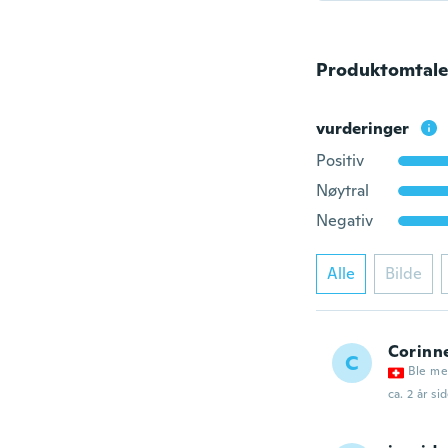
Produktomtale
vurderinger
Positiv
Nøytral
Negativ
Alle
Bilde
Corinn
C
Ble me
ca. 2 år si