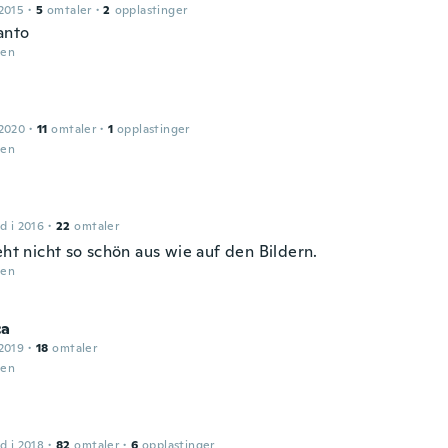
2015
·
5
omtaler
·
2
opplastinger
anto
den
 2020
·
11
omtaler
·
1
opplastinger
den
d i 2016
·
22
omtaler
eht nicht so schön aus wie auf den Bildern.
den
ca
2019
·
18
omtaler
den
d i 2018
·
82
omtaler
·
6
opplastinger