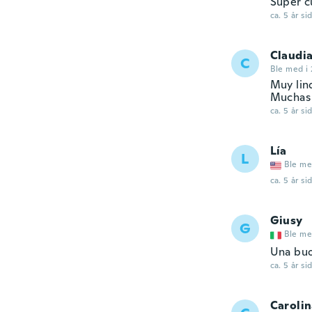
Super cu
ca. 5 år si
Claudi
C
Ble med i 
Muy lin
Muchas 
ca. 5 år si
Lía
L
Ble me
ca. 5 år si
Giusy
G
Ble me
Una buon
ca. 5 år si
Caroli