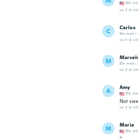
M
Ble me
ca. 5 år si
Carlos
C
Ble med i 
ca. 5 år si
Marcel
M
Ble med i 
ca. 5 år si
Amy
A
Ble me
Not swea
ca. 5 år si
Marie
M
Ble me