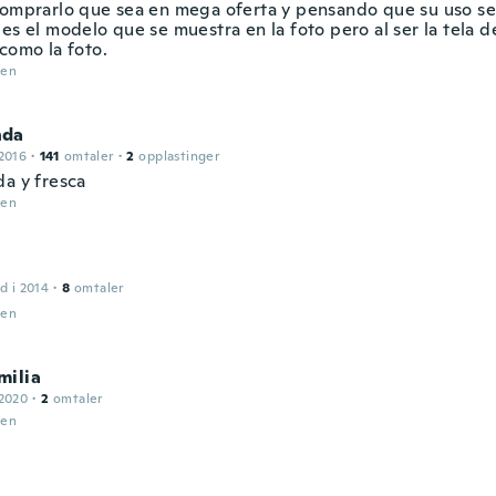
comprarlo que sea en mega oferta y pensando que su uso se
es el modelo que se muestra en la foto pero al ser la tela d
como la foto.
den
nda
2016
·
141
omtaler
·
2
opplastinger
da y fresca
den
d i 2014
·
8
omtaler
den
milia
 2020
·
2
omtaler
den