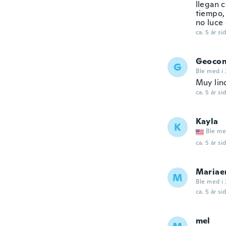
llegan 
tiempo, 
no luce 
ca. 5 år si
Geoco
G
Ble med i 
Muy lin
ca. 5 år si
Kayla
K
Ble me
ca. 5 år si
Mariae
M
Ble med i
ca. 5 år si
mel