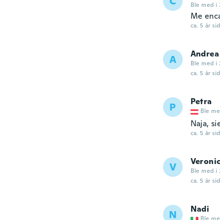
C
Ble med i 
Me enc
ca. 5 år si
Andrea
A
Ble med i
ca. 5 år si
Petra
P
Ble me
Naja, si
ca. 5 år si
Veroni
V
Ble med i 
ca. 5 år si
Nadi
N
Ble me