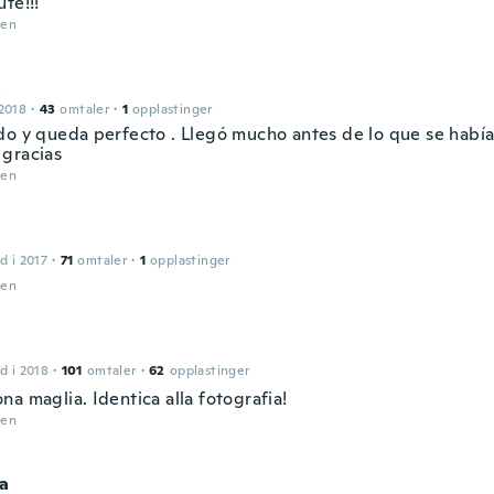
te!!!
den
a
2018
·
43
omtaler
·
1
opplastinger
do y queda perfecto . Llegó mucho antes de lo que se habí
gracias
den
d i 2017
·
71
omtaler
·
1
opplastinger
den
d i 2018
·
101
omtaler
·
62
opplastinger
a maglia. Identica alla fotografia!
den
na