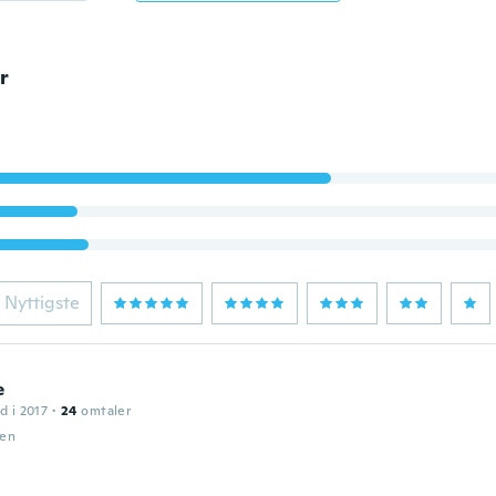
r
Nyttigste
e
d i 2017
·
24
omtaler
den