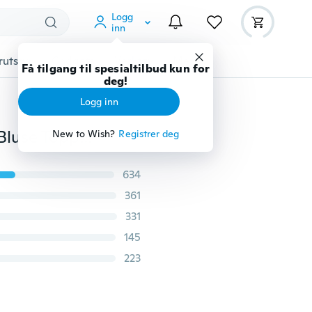
Logg
inn
rutstyr
Gadgets
Verktøy
Mer
Få tilgang til spesialtilbud kun for
deg!
Logg inn
2018 New Fashion Damer Sexy V Åpen Rygg Ryggløs Bluse Topper Langermet Loose Casual Skjorte (Farger: Svart / Grå)
New to Wish?
Registrer deg
634
361
331
145
223