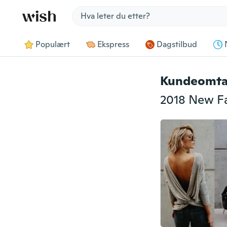
Jump to section
Populært
Ekspress
Dagstilbud
Kundeomta