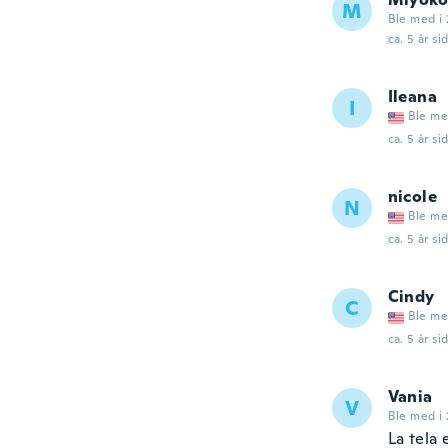
M
Ble med i 
ca. 5 år si
Ileana
I
Ble me
ca. 5 år si
nicole
N
Ble me
ca. 5 år si
Cindy
C
Ble me
ca. 5 år si
Vania
V
Ble med i 
La tela 