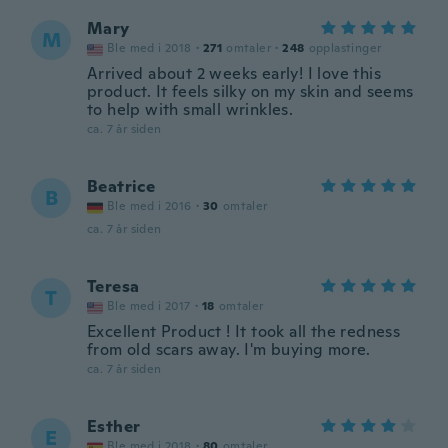
Mary
M
Ble med i 2018
·
271
omtaler
·
248
opplastinger
Arrived about 2 weeks early! I love this
product. It feels silky on my skin and seems
to help with small wrinkles.
ca. 7 år siden
Beatrice
B
Ble med i 2016
·
30
omtaler
ca. 7 år siden
Teresa
T
Ble med i 2017
·
18
omtaler
Excellent Product ! It took all the redness
from old scars away. I'm buying more.
ca. 7 år siden
Esther
E
Ble med i 2018
·
80
omtaler