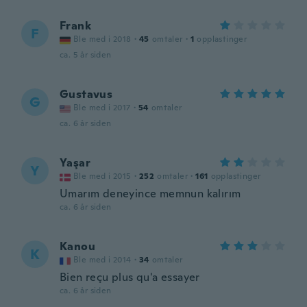
Frank
F
Ble med i 2018
·
45
omtaler
·
1
opplastinger
ca. 5 år siden
Gustavus
G
Ble med i 2017
·
54
omtaler
ca. 6 år siden
Yaşar
Y
Ble med i 2015
·
252
omtaler
·
161
opplastinger
Umarım deneyince memnun kalırım
ca. 6 år siden
Kanou
K
Ble med i 2014
·
34
omtaler
Bien reçu plus qu'a essayer
ca. 6 år siden