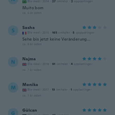
Ble med i 2014
·
27
omtaler
·
2
opplastinger
Muito bom
ca. 6 år siden
Sasha
S
Ble med i 2015
·
165
omtaler
·
5
opplastinger
Sehe bis jetzt keine Veränderung...
ca. 6 år siden
Najma
N
Ble med i 2018
·
61
omtaler
·
4
opplastinger
ca. 7 år siden
Monika
M
Ble med i 2017
·
13
omtaler
·
1
opplastinger
ca. 7 år siden
Gülcan
G