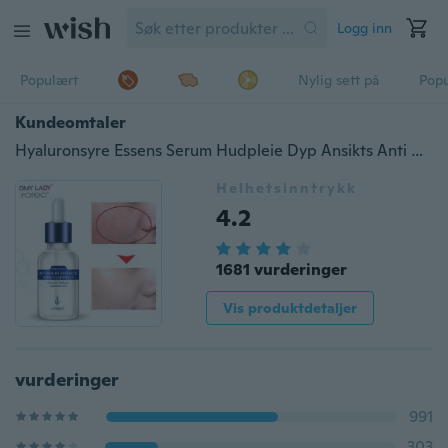
Logg inn
Populært
Nylig sett på
Pop
Kundeomtaler
Hyaluronsyre Essens Serum Hudpleie Dyp Ansikts Anti Aldring Intensiv Ansiktsløftende Oppstrammende Anti Rynke
Helhetsinntrykk
4.2
1681 vurderinger
Vis produktdetaljer
vurderinger
991
303