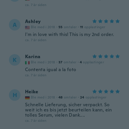
ca. 7 år siden
Ashley
A
Ble med i 2018
·
55
omtaler
·
11
opplastinger
I'm in love with this! This is my 2nd order.
ca. 7 år siden
Karina
K
Ble med i 2018
·
37
omtaler
·
4
opplastinger
Contenta igual a la foto
ca. 7 år siden
Heike
H
Ble med i 2018
·
48
omtaler
·
24
opplastinger
Schnelle Lieferung, sicher verpackt. So
weit ich es bis jetzt beurteilen kann, ein
tolles Serum, vielen Dank....
ca. 7 år siden