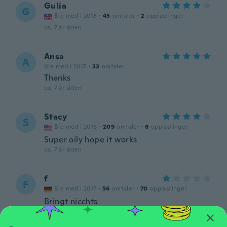
Gulia
G
Ble med i 2018
·
45
omtaler
·
2
opplastinger
ca. 7 år siden
Ansa
A
Ble med i 2017
·
33
omtaler
Thanks
ca. 7 år siden
Stacy
S
Ble med i 2016
·
209
omtaler
·
6
opplastinger
Super oily hope it works
ca. 7 år siden
f
F
Ble med i 2017
·
56
omtaler
·
70
opplastinger
Bringt nicchts
ca. 7 år siden