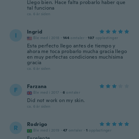
Llego bien. Hace falta probarlo haber que
tal funciona
ca. 6 år siden
Ingrid
I
Ble med i 2018
·
144
omtaler
·
107
opplastinger
Esta perfecto llego antes de tiempo y
ahora me toca probarlo mucha gracia llego
en muy perfectas condiciones muchísima
gracia
ca. 6 år siden
Farzana
F
Ble med i 2017
·
6
omtaler
Did not work on my skin.
ca. 6 år siden
Rodrigo
R
Ble med i 2019
·
47
omtaler
·
1
opplastinger
Excelente