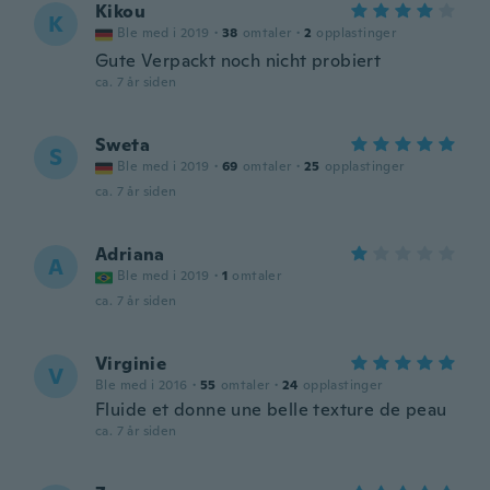
Kikou
K
Ble med i 2019
·
38
omtaler
·
2
opplastinger
Gute Verpackt noch nicht probiert
ca. 7 år siden
Sweta
S
Ble med i 2019
·
69
omtaler
·
25
opplastinger
ca. 7 år siden
Adriana
A
Ble med i 2019
·
1
omtaler
ca. 7 år siden
Virginie
V
Ble med i 2016
·
55
omtaler
·
24
opplastinger
Fluide et donne une belle texture de peau
ca. 7 år siden