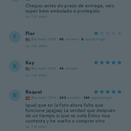
Chegou antes do prazo de entrega, veio
super bem embalado e protegido
ca. 7 år siden
Flor
F
Ble med i 2019
·
69
omtaler
·
8
opplastinger
ca. 7 år siden
Kay
K
Ble med i 2018
·
44
omtaler
ca. 7 år siden
Raquel
R
Ble med i 2014
·
203
omtaler
·
164
opplastinger
Igual que en la foto ahora falta que
funcione jajajjaaj La verdad que después
de un tiempo si que se nota Estoy muy
contenta y he vuelto a comprar otro
ca. 7 år siden