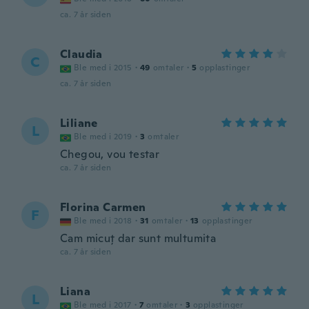
ca. 7 år siden
Claudia
C
Ble med i 2015
·
49
omtaler
·
5
opplastinger
ca. 7 år siden
Liliane
L
Ble med i 2019
·
3
omtaler
Chegou, vou testar
ca. 7 år siden
Florina Carmen
F
Ble med i 2018
·
31
omtaler
·
13
opplastinger
Cam micuț dar sunt multumita
ca. 7 år siden
Liana
L
Ble med i 2017
·
7
omtaler
·
3
opplastinger