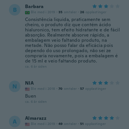
Barbara
B
Ble med i 2019
·
35
omtaler
·
26
opplastinger
Consistência liquida, praticamente sem
cheiro, o produto diz que contém ácido
hialuronico, tem efeito hidratante e de fácil
absorção. Realmente absorve rápido, a
embalagem veio faltando produto, na
metade. Não posso falar da eficácia pois
dependo do uso prolongado, não sei ze
compraria novamente, pois a embalagem é
de 15 ml e veio faltando produto.
ca. 6 år siden
NIA
N
Ble med i 2018
·
70
omtaler
·
57
opplastinger
Buen
ca. 6 år siden
Almarazz
A
Ble med i 2019
·
49
omtaler
·
51
opplastinger