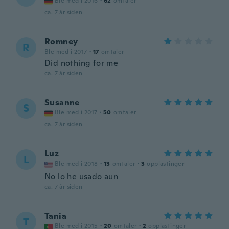
Ble med i 2016
·
62
omtaler
ca. 7 år siden
Romney
R
Ble med i 2017
·
17
omtaler
Did nothing for me
ca. 7 år siden
Susanne
S
Ble med i 2017
·
50
omtaler
ca. 7 år siden
Luz
L
Ble med i 2018
·
13
omtaler
·
3
opplastinger
No lo he usado aun
ca. 7 år siden
Tania
T
Ble med i 2015
·
20
omtaler
·
2
opplastinger