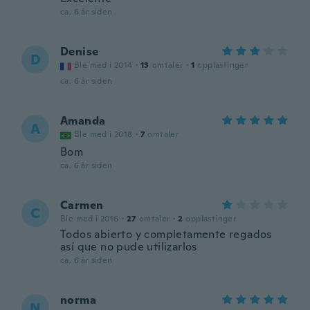
ca. 6 år siden
Denise
D
Ble med i 2014
·
13
omtaler
·
1
opplastinger
ca. 6 år siden
Amanda
A
Ble med i 2018
·
7
omtaler
Bom
ca. 6 år siden
Carmen
C
Ble med i 2016
·
27
omtaler
·
2
opplastinger
Todos abierto y completamente regados
así que no pude utilizarlos
ca. 6 år siden
norma
N