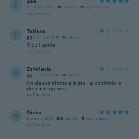
Zee
Z
Ble med i 2015
·
59
omtaler
·
28
opplastinger
ca. 7 år siden
Tatiana
T
Ble med i 2018
·
6
omtaler
Trop liquide
ca. 7 år siden
Estefanía
E
Ble med i 2018
·
4
omtaler
No da ese efecto a la piel, al contrario la
deja más grasosa
ca. 7 år siden
Nisha
N
Ble med i 2017
·
100
omtaler
·
5
opplastinger
ca. 7 år siden