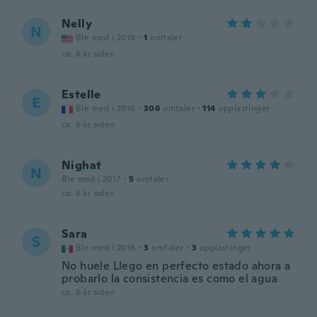
Nelly
N
Ble med i 2018
·
1
omtaler
ca. 6 år siden
Estelle
E
Ble med i 2016
·
306
omtaler
·
114
opplastinger
ca. 6 år siden
Nighat
N
Ble med i 2017
·
5
omtaler
ca. 6 år siden
Sara
S
Ble med i 2016
·
3
omtaler
·
3
opplastinger
No huele Llego en perfecto estado ahora a
probarlo la consistencia es como el agua
ca. 6 år siden