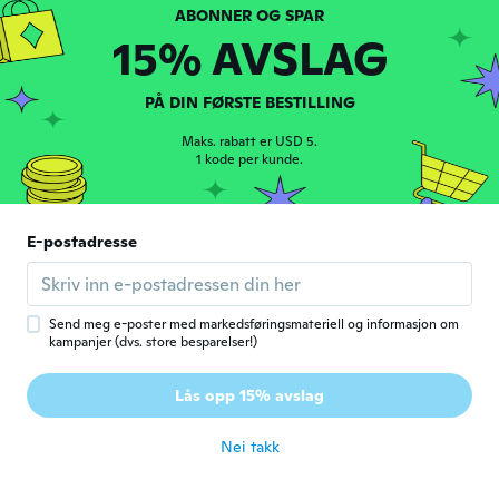
友里
友
15% AVSLAG
Ble med i 2017
·
34
omtaler
ca. 7 år siden
PÅ DIN FØRSTE BESTILLING
Emilia
Maks. rabatt er USD 5.
E
Ble med i 2014
·
1 kode per kunde.
30
omtaler
ca. 7 år siden
E-postadresse
Bethany
B
Ble med i 2017
·
204
omtaler
·
1
opplastinger
Arrived with some liquid leaking out
ca. 7 år siden
Send meg e-poster med markedsføringsmateriell og informasjon om
kampanjer (dvs. store besparelser!)
Nate
N
Lås opp 15% avslag
Ble med i 2014
·
12
omtaler
·
3
opplastinger
ca. 7 år siden
Nei takk
Tasha