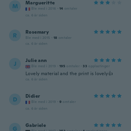
Margueritte
M
Ble med i 2016
·
14
omtaler
ca. 6 år siden
Rosemary
R
Ble med i 2015
·
18
omtaler
ca. 6 år siden
Julie ann
J
Ble med i 2019
·
195
omtaler
·
33
opplastinger
Lovely material and the print is lovely👍
ca. 6 år siden
Didier
D
Ble med i 2019
·
9
omtaler
ca. 6 år siden
Gabriele
G