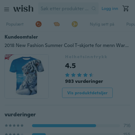
Logg inn
Populært
Nylig sett på
Pop
Kundeomtaler
2018 New Fashion Summer Cool T-skjorte for menn Warm White Tiger 3d Digital Printing Pustende hurtigtørrende sportsskjorte
Helhetsinntrykk
4.5
983 vurderinger
Vis produktdetaljer
vurderinger
716
155