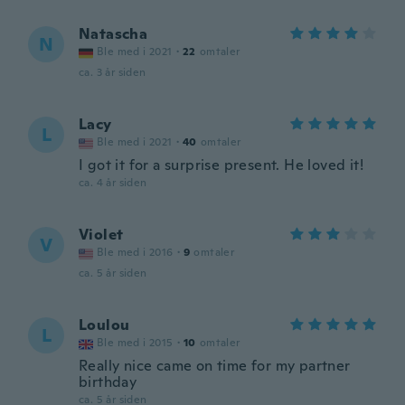
Natascha
N
Ble med i 2021
·
22
omtaler
ca. 3 år siden
Lacy
L
Ble med i 2021
·
40
omtaler
I got it for a surprise present. He loved it!
ca. 4 år siden
Violet
V
Ble med i 2016
·
9
omtaler
ca. 5 år siden
Loulou
L
Ble med i 2015
·
10
omtaler
Really nice came on time for my partner
birthday
ca. 5 år siden