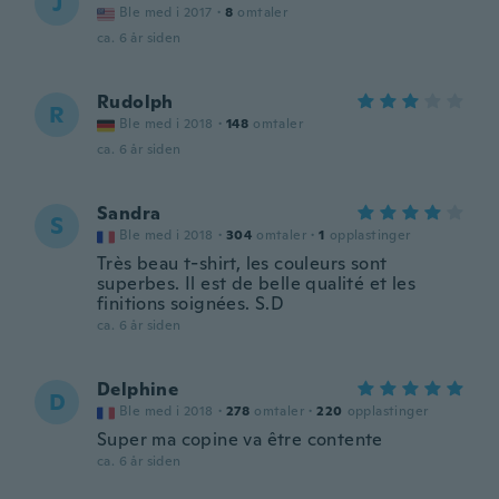
J
Ble med i 2017
·
8
omtaler
ca. 6 år siden
Rudolph
R
Ble med i 2018
·
148
omtaler
ca. 6 år siden
Sandra
S
Ble med i 2018
·
304
omtaler
·
1
opplastinger
Très beau t-shirt, les couleurs sont
superbes. Il est de belle qualité et les
finitions soignées. S.D
ca. 6 år siden
Delphine
D
Ble med i 2018
·
278
omtaler
·
220
opplastinger
Super ma copine va être contente
ca. 6 år siden