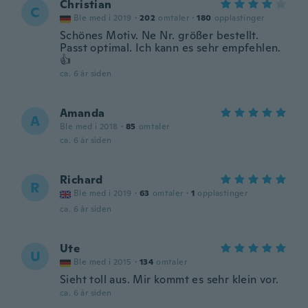
Christian
C
Ble med i 2019
·
202
omtaler
·
180
opplastinger
Schönes Motiv. Ne Nr. größer bestellt.
Passt optimal. Ich kann es sehr empfehlen.
👍
ca. 6 år siden
Amanda
A
Ble med i 2018
·
85
omtaler
ca. 6 år siden
Richard
R
Ble med i 2019
·
63
omtaler
·
1
opplastinger
ca. 6 år siden
Ute
U
Ble med i 2015
·
134
omtaler
Sieht toll aus. Mir kommt es sehr klein vor.
ca. 6 år siden