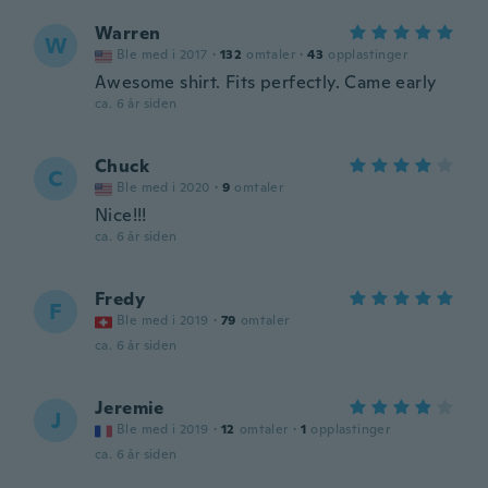
Warren
W
Ble med i 2017
·
132
omtaler
·
43
opplastinger
Awesome shirt. Fits perfectly. Came early
ca. 6 år siden
Chuck
C
Ble med i 2020
·
9
omtaler
Nice!!!
ca. 6 år siden
Fredy
F
Ble med i 2019
·
79
omtaler
ca. 6 år siden
Jeremie
J
Ble med i 2019
·
12
omtaler
·
1
opplastinger
ca. 6 år siden