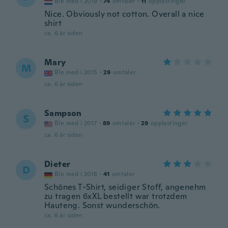
Ble med i 2019
·
74
omtaler
·
11
opplastinger
Nice. Obviously not cotton. Overall a nice
shirt
ca. 6 år siden
Mary
M
Ble med i 2015
·
29
omtaler
ca. 6 år siden
Sampson
S
Ble med i 2017
·
89
omtaler
·
29
opplastinger
ca. 6 år siden
Dieter
D
Ble med i 2018
·
41
omtaler
Schönes T-Shirt, seidiger Stoff, angenehm
zu tragen 6xXL bestellt war trotzdem
Hauteng. Sonst wunderschön.
ca. 6 år siden