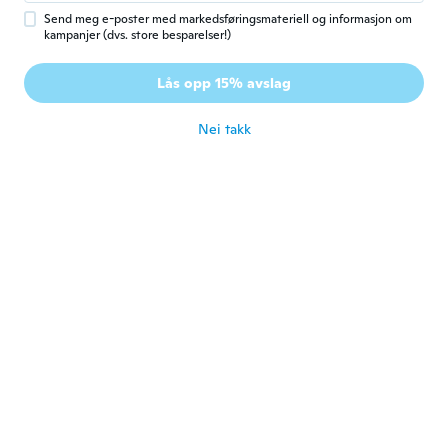
die Kanten immer wieder ein. Was dann ein
wenig doof aussieht. Der Stoff ist
Send meg e-poster med markedsføringsmateriell og informasjon om
atmungsaktiv, selbst nach der Wäsche ist
kampanjer (dvs. store besparelser!)
das Bild vom Aussehen wie es soll, aber es
bleibt auch das hochrollen von Ärmel und
Lås opp 15% avslag
unterste Kante.
ca. 6 år siden
Nei takk
Kim
K
Ble med i 2019
·
92
omtaler
Fin og behagelig at gå med
ca. 6 år siden
Øyvind
Ø
Ble med i 2019
·
335
omtaler
Ser bra ut
ca. 6 år siden
Hanna
H
Ble med i 2017
·
212
omtaler
·
1
opplastinger