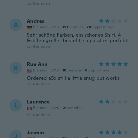
ca. 6 år siden
Andrea
A
Ble med i 2019
·
151
omtaler
·
70
opplastinger
Sehr schöne Farben, ein schönes Shirt. 4
Größen größer bestellt, so passt es perfekt.
ca. 6 år siden
Rue Ann
R
Ble med i 2018
·
18
omtaler
·
6
opplastinger
Ordered a5x still a little snug but works
ca. 6 år siden
Laurence
L
Ble med i 2020
·
21
omtaler
ca. 6 år siden
Jasmin
J