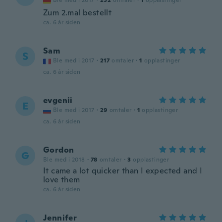
Ble med i 2017
·
252
omtaler
·
1
opplastinger
Zum 2.mal bestellt
ca. 6 år siden
Sam
S
Ble med i 2017
·
217
omtaler
·
1
opplastinger
ca. 6 år siden
evgenii
E
Ble med i 2017
·
29
omtaler
·
1
opplastinger
ca. 6 år siden
Gordon
G
Ble med i 2018
·
78
omtaler
·
3
opplastinger
It came a lot quicker than I expected and I
love them
ca. 6 år siden
Jennifer