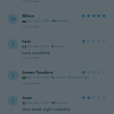
ca. 5 år siden
Milan
M
Ble med i 2018
·
127
omtaler
ca. 5 år siden
toni
T
Ble med i 2016
·
9
omtaler
Luce scadente
ca. 5 år siden
James Teodoro
J
Ble med i 2019
·
4
omtaler
·
1
opplastinger
ca. 5 år siden
Jean
J
Ble med i 2016
·
53
omtaler
very weak night visibility.