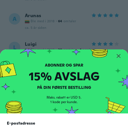
Arunas
A
Ble med i 2018
·
64
omtaler
ca. 5 år siden
Luigi
L
Ble med i 2018
·
39
omtaler
·
4
opplastinger
L'articolo è arrivato in perfette condizioni e
li sto usando funzionano perfettamente
ca. 5 år siden
15% AVSLAG
PÅ DIN FØRSTE BESTILLING
Maks. rabatt er USD 5.
1 kode per kunde.
andre
A
Ble med i 2018
·
34
omtaler
·
5
opplastinger
E-postadresse
Eclaire bien ,tel que prévu