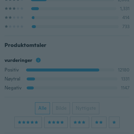
1,331
414
733
Produktomtaler
vurderinger
Positiv
12180
Nøytral
1331
Negativ
1147
Alle
Bilde
Nyttigste