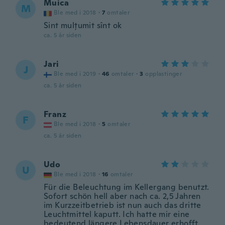
Muica
M
Ble med i 2018
·
7
omtaler
Sint mulțumit sînt ok
ca. 5 år siden
Jari
J
Ble med i 2019
·
46
omtaler
·
3
opplastinger
ca. 5 år siden
Franz
F
Ble med i 2018
·
5
omtaler
ca. 5 år siden
Udo
U
Ble med i 2018
·
16
omtaler
Für die Beleuchtung im Kellergang benutzt.
Sofort schön hell aber nach ca. 2,5 Jahren
im Kurzzeitbetrieb ist nun auch das dritte
Leuchtmittel kaputt. Ich hatte mir eine
bedeutend längere Lebensdauer erhofft.