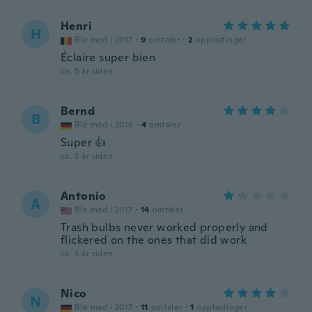
Henri
H
Ble med i 2017
·
9
omtaler
·
2
opplastinger
Éclaire super bien
ca. 5 år siden
Bernd
B
Ble med i 2018
·
4
omtaler
Super 👍
ca. 5 år siden
Antonio
A
Ble med i 2017
·
14
omtaler
Trash bulbs never worked properly and
flickered on the ones that did work
ca. 5 år siden
Nico
N
Ble med i 2017
·
11
omtaler
·
1
opplastinger