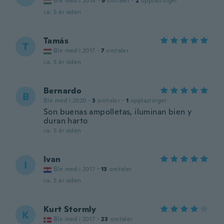
Ble med i 2018
·
9
omtaler
·
2
opplastinger
ca. 5 år siden
Tamás
T
Ble med i 2017
·
7
omtaler
ca. 5 år siden
Bernardo
B
Ble med i 2020
·
3
omtaler
·
1
opplastinger
Son buenas ampolletas, iluminan bien y
duran harto
ca. 5 år siden
Ivan
I
Ble med i 2017
·
13
omtaler
ca. 5 år siden
Kurt Stormly
K
Ble med i 2017
·
23
omtaler