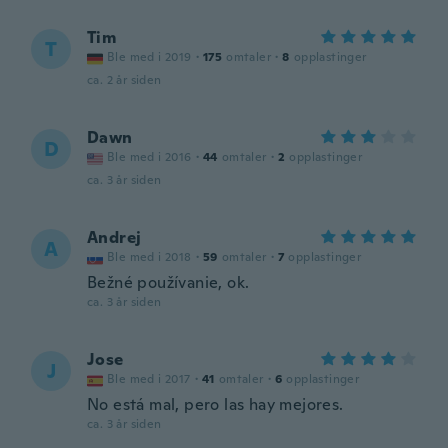
Tim
T
Ble med i 2019
·
175
omtaler
·
8
opplastinger
ca. 2 år siden
Dawn
D
Ble med i 2016
·
44
omtaler
·
2
opplastinger
ca. 3 år siden
Andrej
A
Ble med i 2018
·
59
omtaler
·
7
opplastinger
Bežné používanie, ok.
ca. 3 år siden
Jose
J
Ble med i 2017
·
41
omtaler
·
6
opplastinger
No está mal, pero las hay mejores.
ca. 3 år siden