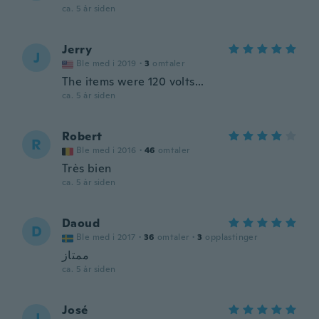
ca. 5 år siden
Jerry
J
Ble med i 2019
·
3
omtaler
The items were 120 volts...
ca. 5 år siden
Robert
R
Ble med i 2016
·
46
omtaler
Très bien
ca. 5 år siden
Daoud
D
Ble med i 2017
·
36
omtaler
·
3
opplastinger
ممتاز
ca. 5 år siden
José
J