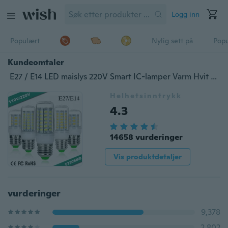
Logg inn
Populært
Nylig sett på
Pop
Kundeomtaler
E27 / E14 LED maislys 220V Smart IC-lamper Varm Hvit Kaldhvit maislampe
Helhetsinntrykk
4.3
14658 vurderinger
Vis produktdetaljer
vurderinger
9,378
2,802