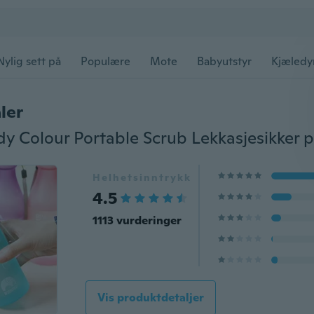
Nylig sett på
Populære
Mote
Babyutstyr
Kjæledy
ler
Helhetsinntrykk
4.5
1113 vurderinger
Vis produktdetaljer