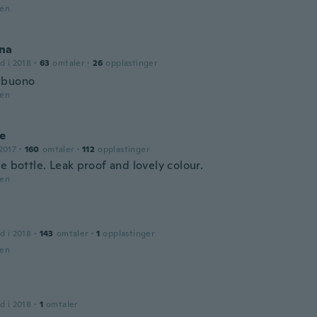
den
na
d i 2018
·
63
omtaler
·
26
opplastinger
 buono
den
ne
2017
·
160
omtaler
·
112
opplastinger
e bottle. Leak proof and lovely colour.
den
d i 2018
·
143
omtaler
·
1
opplastinger
den
d i 2018
·
1
omtaler