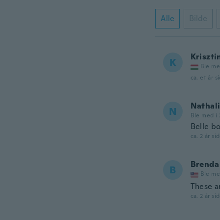
Alle
Bilde
Kriszti
K
Ble me
ca. et år s
Nathal
N
Ble med i 
Belle bo
ca. 2 år si
Brenda 
B
Ble me
These ar
ca. 2 år si