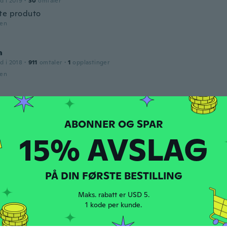
d i 2019
·
30
omtaler
te produto
den
a
d i 2018
·
911
omtaler
·
1
opplastinger
den
d i 2017
·
88
omtaler
·
134
opplastinger
den
15% AVSLAG
d
d i 2015
·
7
omtaler
PÅ DIN FØRSTE BESTILLING
en gracias
den
Maks. rabatt er USD 5.
1 kode per kunde.
d i 2022
·
29
omtaler
·
10
opplastinger