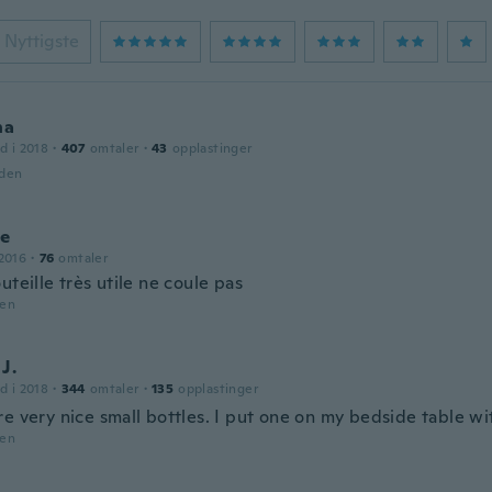
Nyttigste
na
d i 2018
·
407
omtaler
·
43
opplastinger
iden
ie
2016
·
76
omtaler
uteille très utile ne coule pas
den
J.
d i 2018
·
344
omtaler
·
135
opplastinger
e very nice small bottles. I put one on my bedside table wit
den