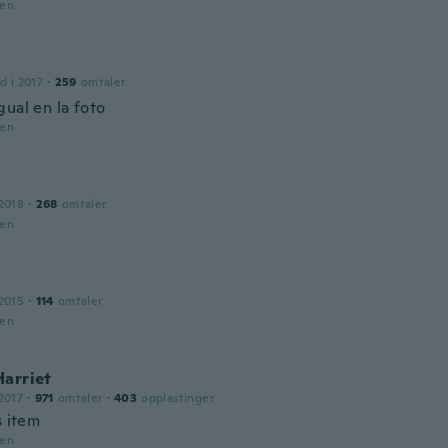
den
a
d i 2017
·
259
omtaler
ual en la foto
den
2018
·
268
omtaler
den
2015
·
114
omtaler
den
arriet
2017
·
971
omtaler
·
403
opplastinger
s item
den