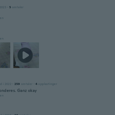
2023
·
5
omtaler
den
den
d i 2022
·
259
omtaler
·
4
opplastinger
onderes. Ganz okay
den