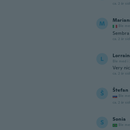
ca. 2 år si
Marian
M
Ble me
Sembra
ca. 2 år si
Lorrai
L
Ble med i 
Very nic
ca. 2 år si
Štefan
Š
Ble me
ca. 2 år si
Sonia
S
Ble me