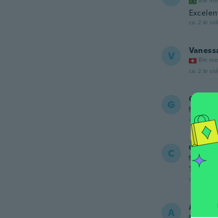
Ble me
Excelen
ca. 2 år si
Vaness
V
Ble me
ca. 2 år si
Glenn
G
Ble me
ca. 2 år si
Carida
C
Ble me
Todo bi
ca. 2 år si
Ambra
A
Ble me