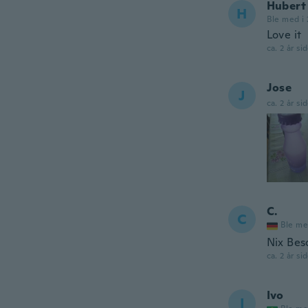
Hubert
H
Ble med i 
Love it
ca. 2 år si
Jose
J
ca. 2 år si
C.
C
Ble me
Nix Bes
ca. 2 år si
Ivo
I