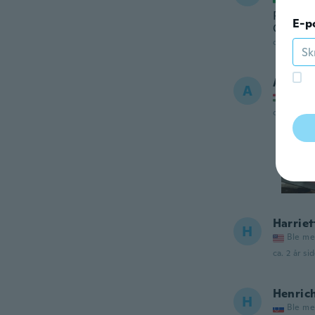
Puzza t
E-p
CONSI
ca. 2 år si
Agi
A
Ble me
ca. 2 år si
Harriet
H
Ble me
ca. 2 år si
Henric
H
Ble me