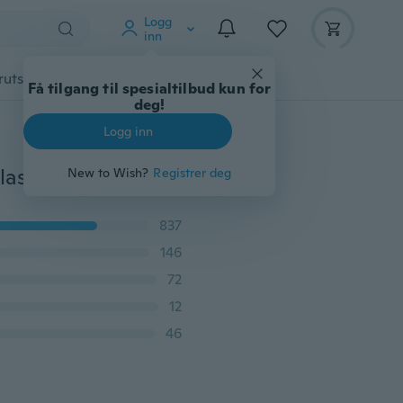
Logg
inn
rutstyr
Gadgets
Verktøy
Mer
Få tilgang til spesialtilbud kun for
deg!
Logg inn
500ML Candy Colour Portable Scrub Lekkasjesikker plast vannflaske Utendørs Travel Sport Drinkware
New to Wish?
Registrer deg
837
146
72
12
46