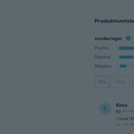
Produktomtale
vurderinger
Positiv
Nøytral
Negativ
Alle
Bilde
Kenz
K
Ble me
i love it!
ca. 3 år si