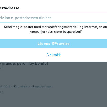
2017
·
3
omtaler
ostadresse
den
e
Send meg e-poster med markedsføringsmateriell og informasjon o
2018
·
67
omtaler
·
6
opplastinger
kampanjer (dvs. store besparelser!)
いです
den
Lås opp 15% avslag
a
Nei takk
d i 2018
·
35
omtaler
·
6
opplastinger
 grande, pero muy bonito!
den
d i 2018
·
52
omtaler
·
15
opplastinger
den