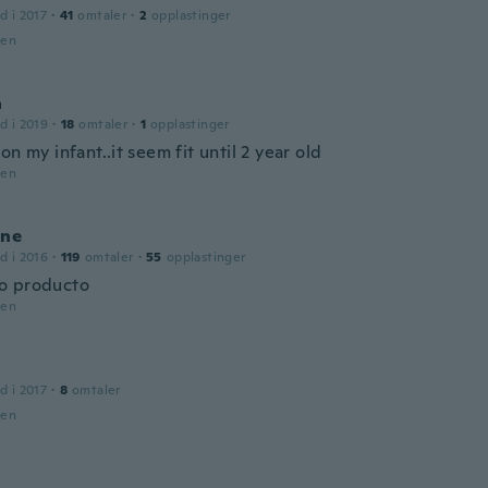
d i 2017
·
41
omtaler
·
2
opplastinger
den
a
d i 2019
·
18
omtaler
·
1
opplastinger
on my infant..it seem fit until 2 year old
den
ine
d i 2016
·
119
omtaler
·
55
opplastinger
o producto
den
d i 2017
·
8
omtaler
den