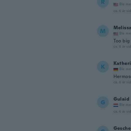
R
Ble me
ca. 6 år si
Meliss
M
Ble me
Too big 
ca. 6 år si
Kather
K
Ble me
Hermos
ca. 6 år si
Gulaid
G
Ble me
ca. 6 år si
Gesche