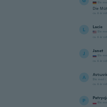
G
Ble me
Die Mütz
ca. 6 år si
Lacie
L
Ble me
ca. 6 år si
Janet
J
Ble me
ca. 6 år si
Αντωνί
Α
Ble med i 
ca. 6 år si
Patrycj
P
Ble me