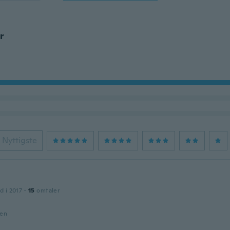
r
Nyttigste
d i 2017
·
15
omtaler
den