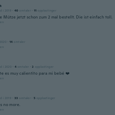
a
d i 2019
·
40
omtaler
·
11
opplastinger
 Mütze jetzt schon zum 2 mal bestellt. Die ist einfach toll.
den
 2020
·
14
omtaler
den
d i 2020
·
4
omtaler
·
2
opplastinger
te es muy calientito para mi bebé ❤️
den
d i 2019
·
33
omtaler
·
5
opplastinger
s no more.
den