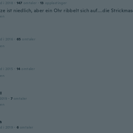
d i 2018
·
147
omtaler
·
13
opplastinger
e ist niedlich, aber ein Ohr ribbelt sich auf....die Strickma
den
d i 2016
·
65
omtaler
den
d i 2015
·
14
omtaler
den
α
2019
·
7
omtaler
den
a
d i 2019
·
6
omtaler