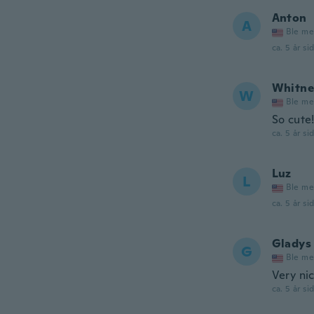
Anton
A
Ble me
ca. 5 år si
Whitne
W
Ble me
So cute
ca. 5 år si
Luz
L
Ble me
ca. 5 år si
Gladys
G
Ble me
Very ni
ca. 5 år si