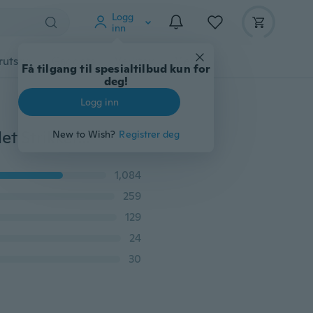
Logg
inn
rutstyr
Gadgets
Verktøy
Mer
Få tilgang til spesialtilbud kun for
deg!
Logg inn
Baby gutter Girl Rabbit Bunny Ears Hat Småbarn Heklet Strikket øreklaffhatt Varm hette
New to Wish?
Registrer deg
1,084
259
129
24
30