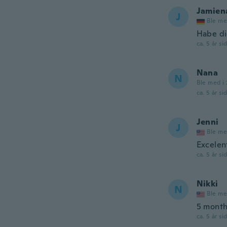
Jamien
J
Ble me
Habe die
ca. 5 år si
Nana
N
Ble med i
ca. 5 år si
Jenni
J
Ble me
Excelen
ca. 5 år si
Nikki
N
Ble me
5 month
ca. 5 år si