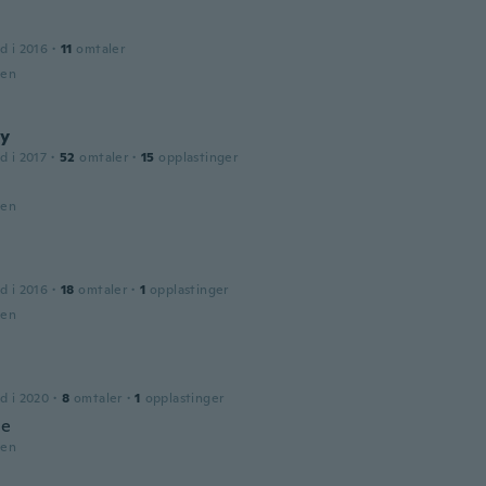
d i 2016
·
11
omtaler
den
y
d i 2017
·
52
omtaler
·
15
opplastinger
!
den
d i 2016
·
18
omtaler
·
1
opplastinger
den
d i 2020
·
8
omtaler
·
1
opplastinger
ce
den