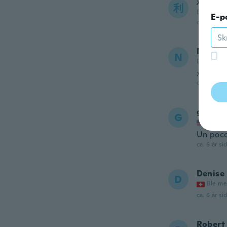
利果
利
Ble med i 
E-p
ca. 6 år si
Naotak
N
Ble med i 
かわい
ca. 6 år si
griceld
G
Ble me
Un poco
ca. 6 år si
Denise
D
Ble me
ca. 6 år si
Robert