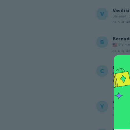
Vasiliki
V
Ble med i 
ca. 5 år si
Bernad
B
Ble me
ca. 6 år si
Christi
C
Ble me
Adorabl
ca. 6 år si
Yenny
Y
Ble med i 
ca. 6 år si