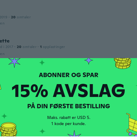
2019
·
20
omtaler
den
ette
d i 2017
·
20
omtaler
·
1
opplastinger
den
na
d i 2017
·
23
omtaler
·
8
opplastinger
15% AVSLAG
e!
den
PÅ DIN FØRSTE BESTILLING
2018
·
7
omtaler
Maks. rabatt er USD 5.
den
1 kode per kunde.