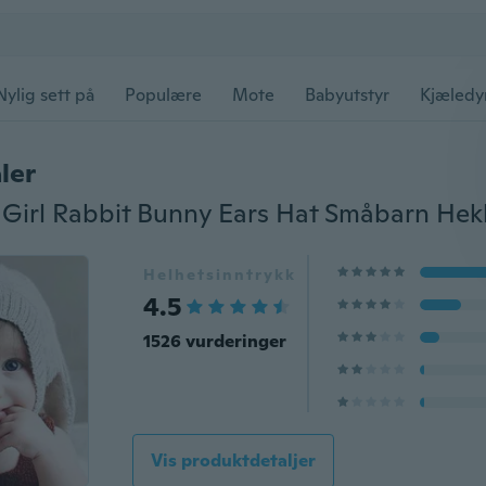
Nylig sett på
Populære
Mote
Babyutstyr
Kjæledy
ler
Helhetsinntrykk
4.5
1526 vurderinger
Vis produktdetaljer