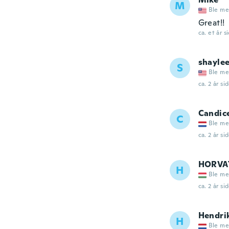
M
Ble me
Great!!
ca. et år s
shayle
S
Ble me
ca. 2 år si
Candic
C
Ble me
ca. 2 år si
HORVA
H
Ble me
ca. 2 år si
Hendri
H
Ble me