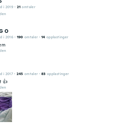
o
d i 2019
·
21
omtaler
iden
 G O
d i 2016
·
190
omtaler
·
14
opplastinger
hem
iden
d i 2017
·
245
omtaler
·
83
opplastinger
t 👍
iden