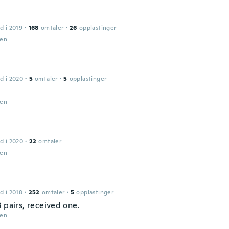
d i 2019
·
168
omtaler
·
26
opplastinger
den
d i 2020
·
5
omtaler
·
5
opplastinger
den
d i 2020
·
22
omtaler
den
d i 2018
·
252
omtaler
·
5
opplastinger
 pairs, received one.
den