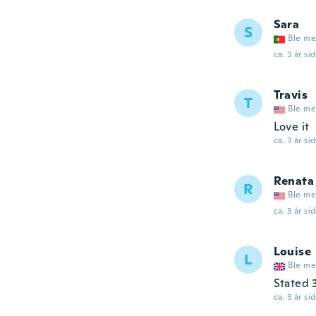
Sara
S
Ble me
ca. 3 år si
Travis
T
Ble me
Love it
ca. 3 år si
Renata
R
Ble me
ca. 3 år si
Louise
L
Ble me
Stated 3
ca. 3 år si