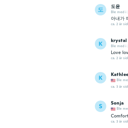
도윤
도
Ble med i
아내가 
ca. 2 år si
krystal
K
Ble med i 
Love lo
ca. 2 år si
Kathle
K
Ble me
ca. 3 år si
Sonja
S
Ble me
Comfort
ca. 3 år si