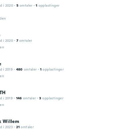
d i 2020
·
5
omtaler
·
1
opplastinger
iden
e
d i 2020
·
7
omtaler
den
e
d i 2019
·
480
omtaler
·
1
opplastinger
den
TH
d i 2019
·
146
omtaler
·
3
opplastinger
den
k Willem
d i 2023
·
21
omtaler