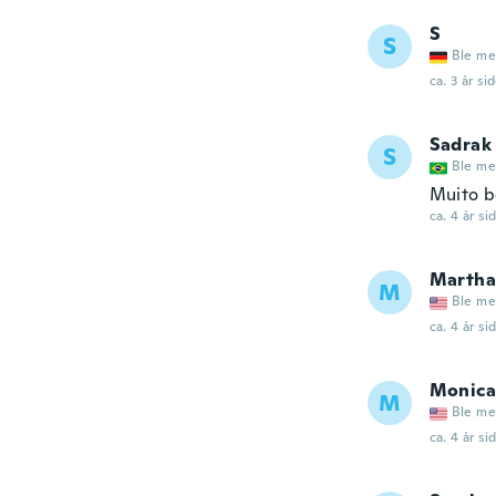
S
S
Ble me
ca. 3 år si
Sadrak
S
Ble me
Muito 
ca. 4 år si
Martha
M
Ble me
ca. 4 år si
Monica
M
Ble me
ca. 4 år si