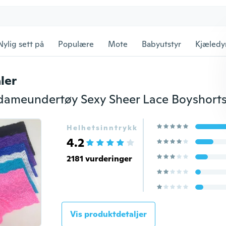
Nylig sett på
Populære
Mote
Babyutstyr
Kjæledy
ler
Helhetsinntrykk
4.2
2181 vurderinger
Vis produktdetaljer