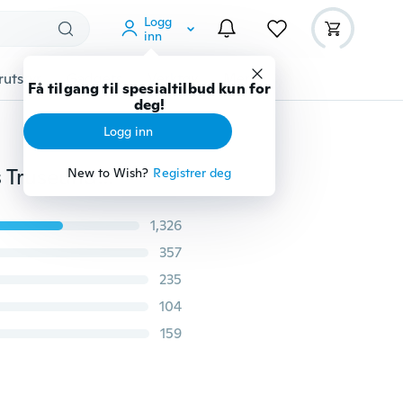
Logg
inn
rutstyr
Gadgets
Verktøy
Mer
Få tilgang til spesialtilbud kun for
deg!
Logg inn
Damemote dameundertøy Sexy Sheer Lace Boyshorts Truseundertøy
New to Wish?
Registrer deg
1,326
357
235
104
159