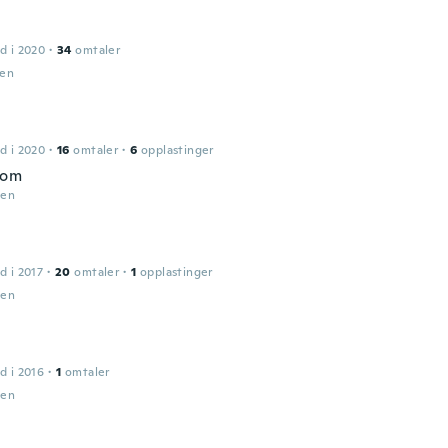
d i 2020
·
34
omtaler
den
d i 2020
·
16
omtaler
·
6
opplastinger
bom
den
d i 2017
·
20
omtaler
·
1
opplastinger
den
d i 2016
·
1
omtaler
den