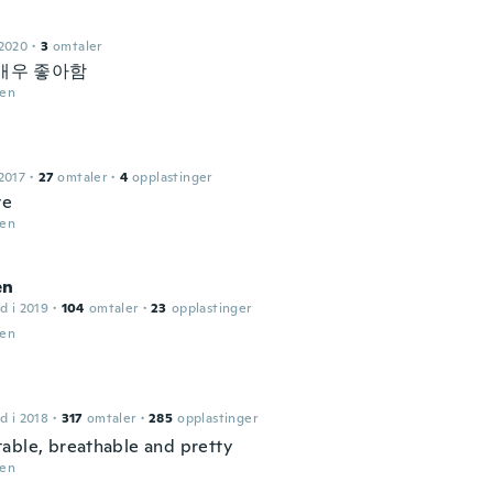
 2020
·
3
omtaler
매우 좋아함
den
2017
·
27
omtaler
·
4
opplastinger
ve
den
en
d i 2019
·
104
omtaler
·
23
opplastinger
den
d i 2018
·
317
omtaler
·
285
opplastinger
able, breathable and pretty
den