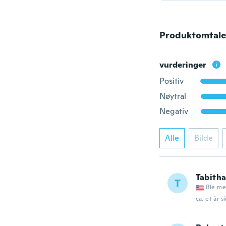
Produktomtale
vurderinger
Positiv
Nøytral
Negativ
Alle
Bilde
Tabith
T
Ble me
ca. et år s