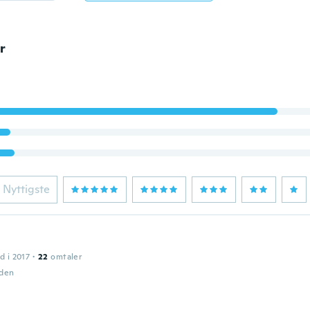
r
Nyttigste
a
d i 2017
·
22
omtaler
iden