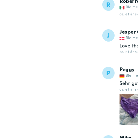
Robert
R
Ble me
ca. et år s
Jesper
J
Ble me
Love t
ca. et år s
Peggy
P
Ble me
Sehr gu
ca. et år s
Mike