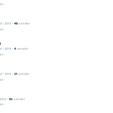
den
d i 2015
·
48
omtaler
den
t
d i 2019
·
4
omtaler
den
d i 2019
·
21
omtaler
den
2014
·
92
omtaler
den