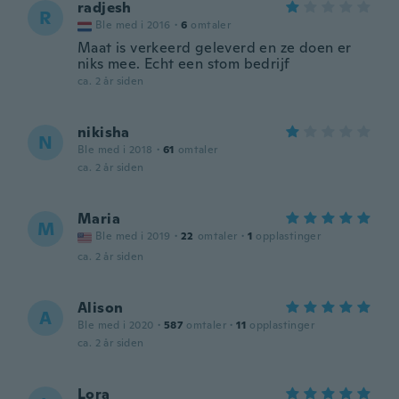
radjesh
R
Ble med i 2016
·
6
omtaler
Maat is verkeerd geleverd en ze doen er
niks mee. Echt een stom bedrijf
ca. 2 år siden
nikisha
N
Ble med i 2018
·
61
omtaler
ca. 2 år siden
Maria
M
Ble med i 2019
·
22
omtaler
·
1
opplastinger
ca. 2 år siden
Alison
A
Ble med i 2020
·
587
omtaler
·
11
opplastinger
ca. 2 år siden
Lora