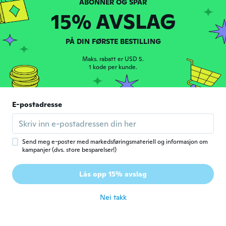
Cuki mint a képen
15% AVSLAG
ca. 4 år siden
PÅ DIN FØRSTE BESTILLING
Tammy
T
Ble med i 2015
·
227
omtaler
·
16
opplastinger
Maks. rabatt er USD 5.
So cute, a little late but love it
1 kode per kunde.
ca. 4 år siden
Hardy
E-postadresse
H
Ble med i 2020
·
47
omtaler
·
3
opplastinger
ca. 4 år siden
Send meg e-poster med markedsføringsmateriell og informasjon om
kampanjer (dvs. store besparelser!)
Lidia
L
Ble med i 2020
·
1
omtaler
Lås opp 15% avslag
Muy lindo perfecto
ca. 4 år siden
Nei takk
Shona
S