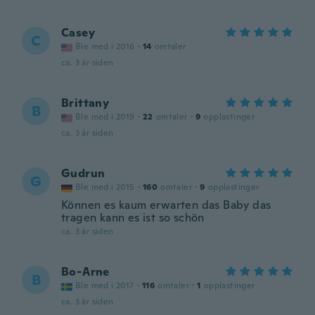
Casey
C
Ble med i 2016
·
14
omtaler
ca. 3 år siden
Brittany
B
Ble med i 2019
·
22
omtaler
·
9
opplastinger
ca. 3 år siden
Gudrun
G
Ble med i 2015
·
160
omtaler
·
9
opplastinger
Können es kaum erwarten das Baby das
tragen kann es ist so schön
ca. 3 år siden
Bo-Arne
B
Ble med i 2017
·
116
omtaler
·
1
opplastinger
ca. 3 år siden