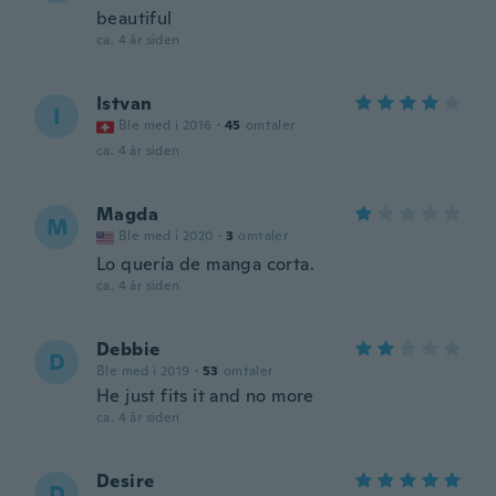
beautiful
ca. 4 år siden
Istvan
I
Ble med i 2016
·
45
omtaler
ca. 4 år siden
Magda
M
Ble med i 2020
·
3
omtaler
Lo quería de manga corta.
ca. 4 år siden
Debbie
D
Ble med i 2019
·
53
omtaler
He just fits it and no more
ca. 4 år siden
Desire
D