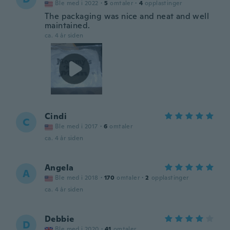
Ble med i 2022
·
5
omtaler
·
4
opplastinger
The packaging was nice and neat and well
maintained.
ca. 4 år siden
Cindi
C
Ble med i 2017
·
6
omtaler
ca. 4 år siden
Angela
A
Ble med i 2018
·
170
omtaler
·
2
opplastinger
ca. 4 år siden
Debbie
D
Ble med i 2020
·
41
omtaler