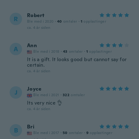
Robert
R
Ble med i 2020
·
40
omtaler
·
1
opplastinger
ca. 4 år siden
Ann
A
Ble med i 2018
·
43
omtaler
·
1
opplastinger
It is a gift. It looks good but cannot say for
certain.
ca. 4 år siden
Joyce
J
Ble med i 2021
·
322
omtaler
Its very nice 👌
ca. 4 år siden
Bri
B
Ble med i 2017
·
50
omtaler
·
9
opplastinger