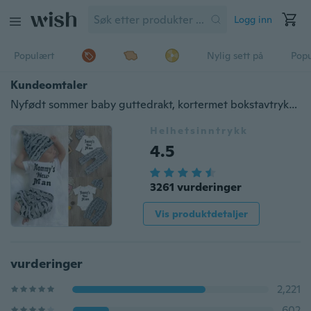
Logg inn
Populært
Nylig sett på
Pop
Kundeomtaler
Nyfødt sommer baby guttedrakt, kortermet bokstavtrykk bukse-topp+langbukser+hatt med tegneserie-bart
Helhetsinntrykk
4.5
3261 vurderinger
Vis produktdetaljer
vurderinger
2,221
602