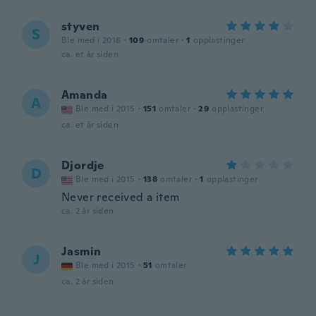
styven
S
Ble med i 2016
·
109
omtaler
·
1
opplastinger
ca. et år siden
Amanda
A
Ble med i 2015
·
151
omtaler
·
29
opplastinger
ca. et år siden
Djordje
D
Ble med i 2015
·
138
omtaler
·
1
opplastinger
Never received a item
ca. 2 år siden
Jasmin
J
Ble med i 2015
·
51
omtaler
ca. 2 år siden