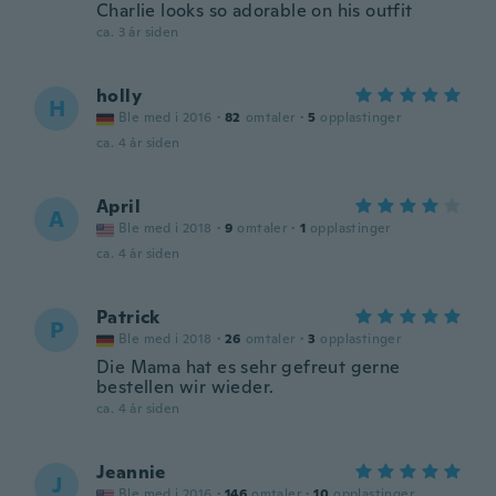
Charlie looks so adorable on his outfit
ca. 3 år siden
holly
H
Ble med i 2016
·
82
omtaler
·
5
opplastinger
ca. 4 år siden
April
A
Ble med i 2018
·
9
omtaler
·
1
opplastinger
ca. 4 år siden
Patrick
P
Ble med i 2018
·
26
omtaler
·
3
opplastinger
Die Mama hat es sehr gefreut gerne
bestellen wir wieder.
ca. 4 år siden
Jeannie
J
Ble med i 2016
·
146
omtaler
·
10
opplastinger