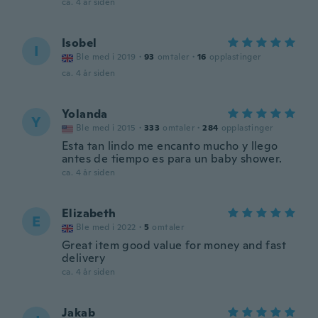
ca. 4 år siden
Isobel
I
Ble med i 2019
·
93
omtaler
·
16
opplastinger
ca. 4 år siden
Yolanda
Y
Ble med i 2015
·
333
omtaler
·
284
opplastinger
Esta tan lindo me encanto mucho y llego
antes de tiempo es para un baby shower.
ca. 4 år siden
Elizabeth
E
Ble med i 2022
·
5
omtaler
Great item good value for money and fast
delivery
ca. 4 år siden
Jakab