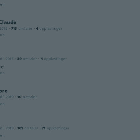
den
Claude
2018
·
713
omtaler
·
4
opplastinger
den
d i 2017
·
39
omtaler
·
4
opplastinger
te
den
ore
d i 2019
·
10
omtaler
den
d i 2019
·
161
omtaler
·
71
opplastinger
den