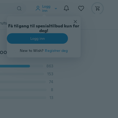
Logg
inn
rutstyr
Gadgets
Verktøy
Mer
Få tilgang til spesialtilbud kun for
deg!
Logg inn
98 * 44.6mm Cute Cat Cutting and Pressing Dies Cartoon Animals Preging Craft Scrapbooking Dies Fotoalbum
New to Wish?
Registrer deg
863
153
74
8
13