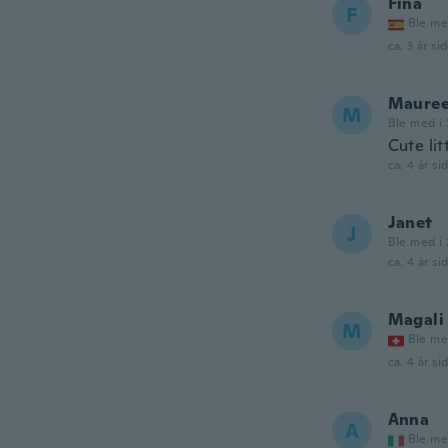
Fina
F
Ble me
ca. 3 år si
Maure
M
Ble med i 
Cute li
ca. 4 år si
Janet
J
Ble med i 
ca. 4 år si
Magali
M
Ble me
ca. 4 år si
Anna
A
Ble me