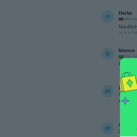
Heike
H
Ble me
Niedlic
ca. 4 år si
bianca
B
Ble me
Extrema
ca. 4 år si
María 
M
Ble me
Origina
ca. 4 år si
Melani
M
Ble me