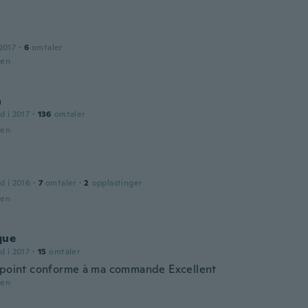
2017
·
6
omtaler
den
a
d i 2017
·
136
omtaler
den
d i 2016
·
7
omtaler
·
2
opplastinger
den
que
d i 2017
·
15
omtaler
 point conforme à ma commande Excellent
den