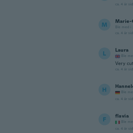
ca. 4 år si
Marie-
M
Ble med i 
ca. 4 år si
Laura
L
Ble me
Very cu
ca. 4 år si
Hannel
H
Ble me
ca. 4 år si
flavia
F
Ble me
ca. 4 år si