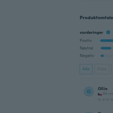
Produktomtale
vurderinger
Positiv
Nøytral
Negativ
Alle
Bilde
Ollie
O
Ble me
ca. et år s