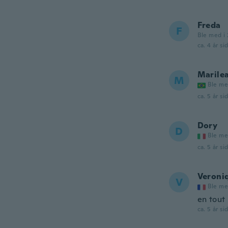
Freda
F
Ble med i 
ca. 4 år si
Marile
M
Ble me
ca. 5 år si
Dory
D
Ble me
ca. 5 år si
Veroni
V
Ble me
en tout
ca. 5 år si