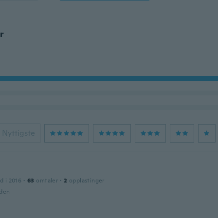
r
Nyttigste
d i 2016
·
63
omtaler
·
2
opplastinger
iden