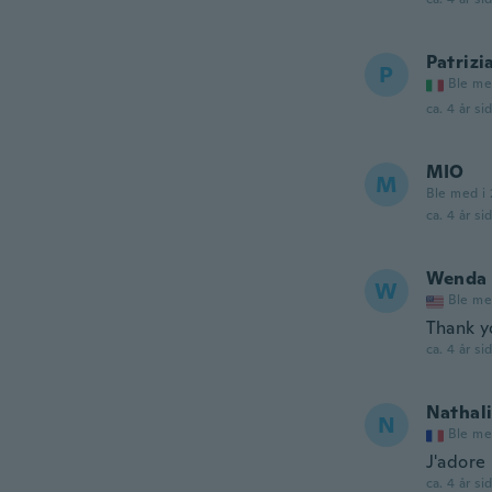
Patrizi
P
Ble me
ca. 4 år si
MIO
M
Ble med i
ca. 4 år si
Wenda
W
Ble me
Thank yo
ca. 4 år si
Nathal
N
Ble me
J'adore
ca. 4 år si