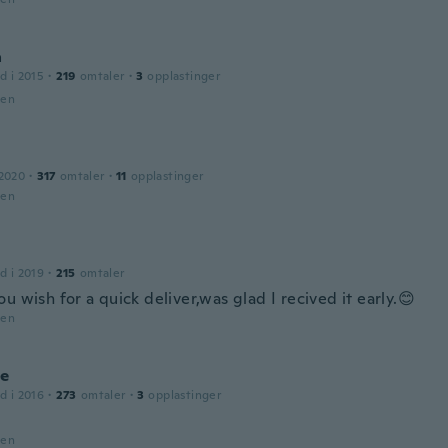
a
d i 2015
·
219
omtaler
·
3
opplastinger
den
 2020
·
317
omtaler
·
11
opplastinger
den
d i 2019
·
215
omtaler
u wish for a quick deliver,was glad I recived it early.😊
den
ie
d i 2016
·
273
omtaler
·
3
opplastinger
den