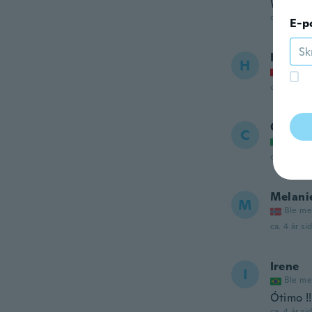
Wel kle
ca. 4 år si
E-p
Heidi
H
Ble me
ca. 4 år si
Cristin
C
Ble me
ca. 4 år si
Melani
M
Ble me
ca. 4 år si
Irene
I
Ble me
Ótimo !!
ca. 4 år si