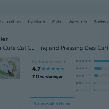
Nylig sett på
Populære
Mote
Babyutstyr
Kjæledy
ler
Helhetsinntrykk
4.7
1111 vurderinger
Vis produktdetaljer