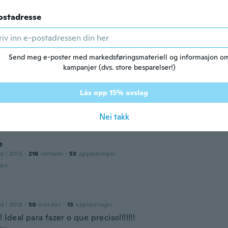
iner dan verwacht, maar wel mooie figuurtjes
den
ostadresse
d i 2020
·
81
omtaler
·
10
opplastinger
Send meg e-poster med markedsføringsmateriell og informasjon o
den
kampanjer (dvs. store besparelser!)
a
Lås opp 15% avslag
d i 2017
·
900
omtaler
·
1697
opplastinger
den
Nei takk
e
d i 2015
·
216
omtaler
·
53
opplastinger
den
d i 2018
·
50
omtaler
·
13
opplastinger
! Ideal para fazer o que preciso!!!!!!!
den