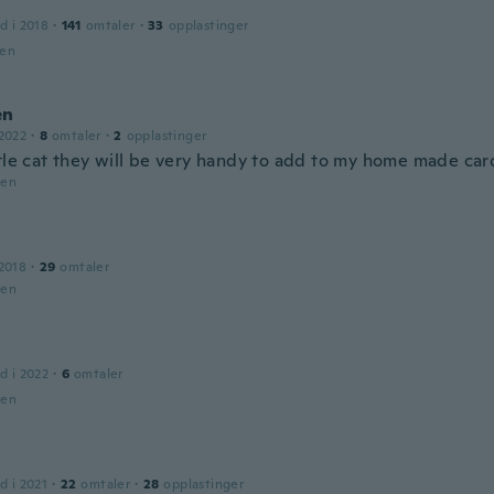
d i 2018
·
141
omtaler
·
33
opplastinger
den
en
2022
·
8
omtaler
·
2
opplastinger
ttle cat they will be very handy to add to my home made car
den
2018
·
29
omtaler
den
d i 2022
·
6
omtaler
den
d i 2021
·
22
omtaler
·
28
opplastinger