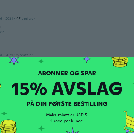
d i 2021
·
47
omtaler
h
den
d i 2021
·
5
omtaler
mente pequeno e dificil de manusear.
den
15% AVSLAG
Teresa
d i 2020
·
37
omtaler
les y bonitos
PÅ DIN FØRSTE BESTILLING
den
Maks. rabatt er USD 5.
1 kode per kunde.
e
d i 2017
·
62
omtaler
·
6
opplastinger