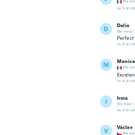
Ble me
ca. 6 år si
Delia
D
Ble med i 
Perfect
ca. 6 år si
Monica
M
Ble me
Excelen
ca. 6 år si
Irma
I
Ble med i 
ca. 6 år si
Václav
V
Ble me