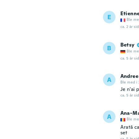
Etienn
E
Ble me
ca. 2 år si
Betsy
B
Ble me
ca. 5 år si
Andree
A
Ble med i 
Je n'ai 
ca. 5 år si
Ana-Ma
A
Ble me
Arată c
set
ca. 5 år si