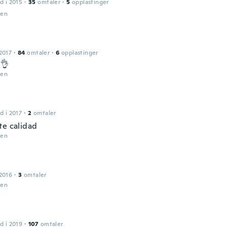
d i 2015
·
35
omtaler
·
5
opplastinger
den
2017
·
84
omtaler
·
6
opplastinger
 👌
den
d i 2017
·
2
omtaler
te calidad
den
2016
·
3
omtaler
den
d i 2019
·
107
omtaler