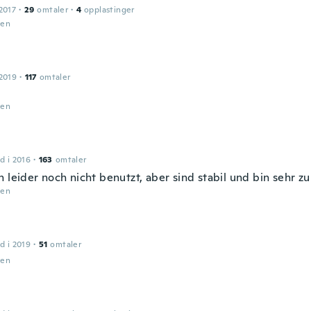
2017
·
29
omtaler
·
4
opplastinger
den
2019
·
117
omtaler
den
d i 2016
·
163
omtaler
 leider noch nicht benutzt, aber sind stabil und bin sehr zu
den
d i 2019
·
51
omtaler
den