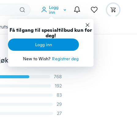
Logg
inn
rutstyr
Gadgets
Verktøy
Mer
Få tilgang til spesialtilbud kun for
deg!
Logg inn
10 stk 7 cm aluminiumslegering kake egg terte mold kjøkken bakverk bakeverktøy
New to Wish?
Registrer deg
768
192
83
29
27