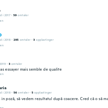
e
d i 2017
·
59
omtaler
den
d i 2018
·
295
omtaler
·
3
opplastinger
den
2019
·
3
omtaler
pas essayer mais semble de qualite
den
ria
d i 2018
·
56
omtaler
·
5
opplastinger
a in poză, să vedem rezultatul după coacere. Cred că o să 
den