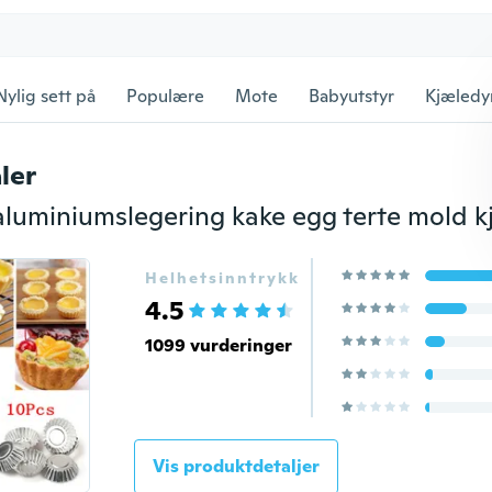
Nylig sett på
Populære
Mote
Babyutstyr
Kjæledy
ler
Helhetsinntrykk
4.5
1099 vurderinger
Vis produktdetaljer