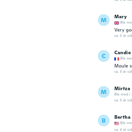
Mary
M
Ble me
Very g
ca. 5 år si
Candie
C
Ble me
Moule 
ca. 5 år si
Mirtza
M
Ble med i 
ca. 5 år si
Bertha
B
Ble me
ca. 6 år si