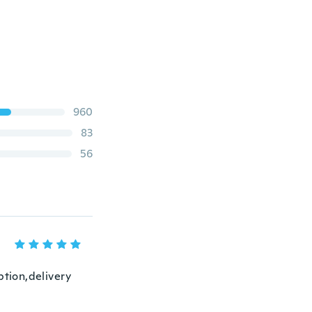
960
83
56
ption,delivery