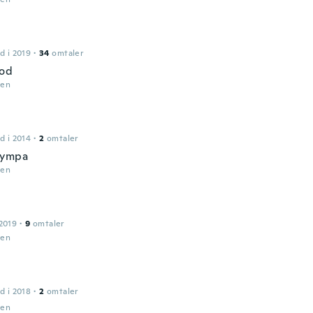
d i 2019
·
34
omtaler
ood
den
d i 2014
·
2
omtaler
sympa
den
2019
·
9
omtaler
den
d i 2018
·
2
omtaler
den