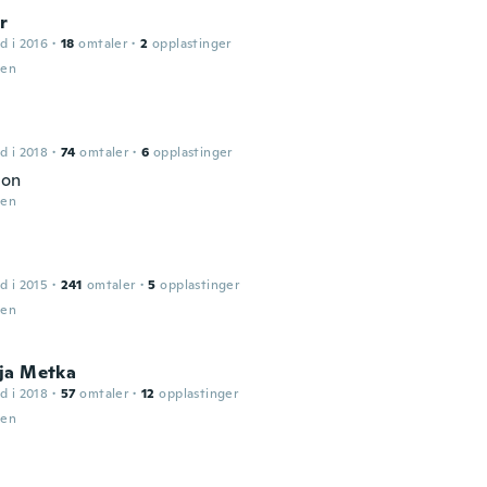
r
d i 2016
·
18
omtaler
·
2
opplastinger
den
d i 2018
·
74
omtaler
·
6
opplastinger
ion
den
d i 2015
·
241
omtaler
·
5
opplastinger
den
ja Metka
d i 2018
·
57
omtaler
·
12
opplastinger
den