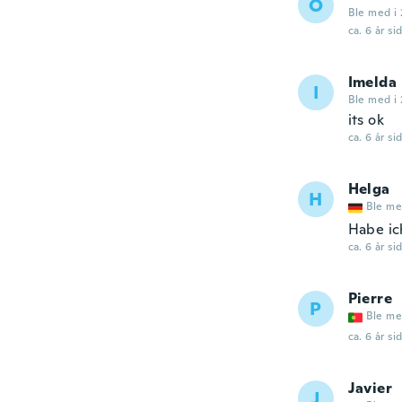
O
Ble med i 
ca. 6 år si
Imelda
I
Ble med i 
its ok
ca. 6 år si
Helga
H
Ble me
Habe ich
ca. 6 år si
Pierre
P
Ble me
ca. 6 år si
Javier
J