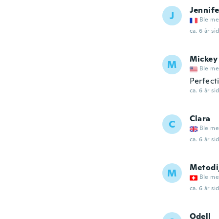
Jennife
J
Ble me
ca. 6 år si
Mickey
M
Ble me
Perfect
ca. 6 år si
Clara
C
Ble me
ca. 6 år si
Metodi
M
Ble me
ca. 6 år si
Odell