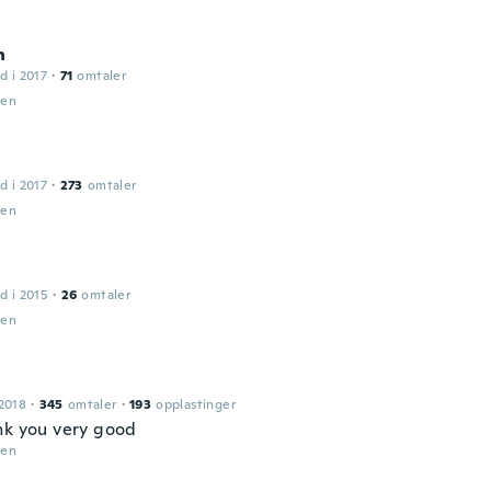
n
d i 2017
·
71
omtaler
den
d i 2017
·
273
omtaler
den
d i 2015
·
26
omtaler
den
2018
·
345
omtaler
·
193
opplastinger
nk you very good
den