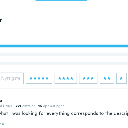
r
Nyttigste
ya
d i 2021
·
271
omtaler
·
16
opplastinger
what I was looking for everything corresponds to the descri
den