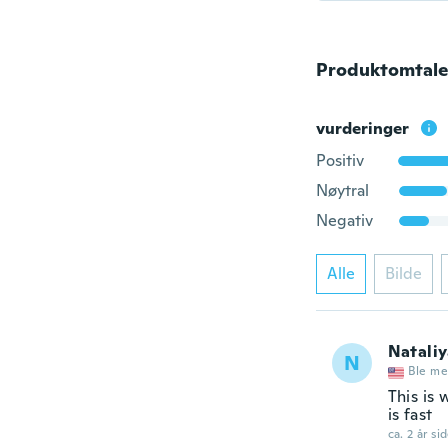
Produktomtale
vurderinger
Positiv
Nøytral
Negativ
Alle
Bilde
Natali
N
Ble me
This is 
is fast
ca. 2 år si