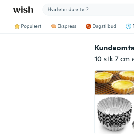
Jump to section
Populært
Ekspress
Dagstilbud
Kundeomta