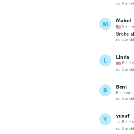
ca. 6 år si
Mabel
M
Ble me
Broke a
ca. 6 år si
Linda
L
Ble me
ca. 6 år si
Beni
B
Ble med i 
ca. 6 år si
yusuf
Y
Ble me
ca. 6 år si