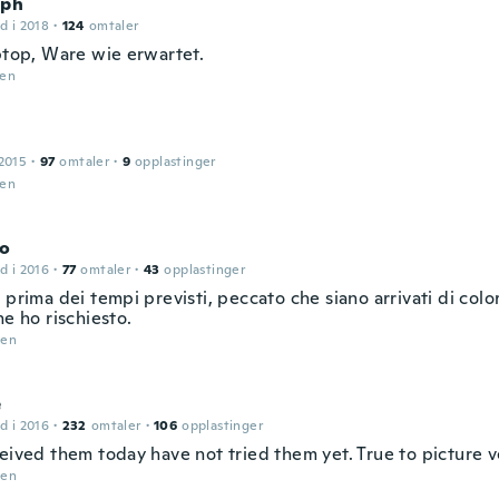
oph
d i 2018
·
124
omtaler
iptop, Ware wie erwartet.
den
2015
·
97
omtaler
·
9
opplastinger
den
co
d i 2016
·
77
omtaler
·
43
opplastinger
 prima dei tempi previsti, peccato che siano arrivati di colo
he ho rischiesto.
den
e
d i 2016
·
232
omtaler
·
106
opplastinger
eived them today have not tried them yet. True to picture v
den