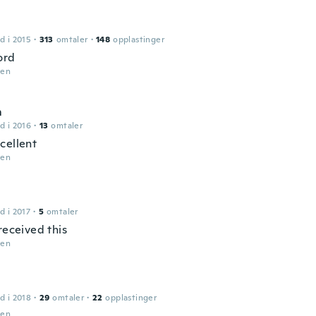
d i 2015
·
313
omtaler
·
148
opplastinger
ord
den
m
d i 2016
·
13
omtaler
cellent
den
d i 2017
·
5
omtaler
received this
den
d i 2018
·
29
omtaler
·
22
opplastinger
den