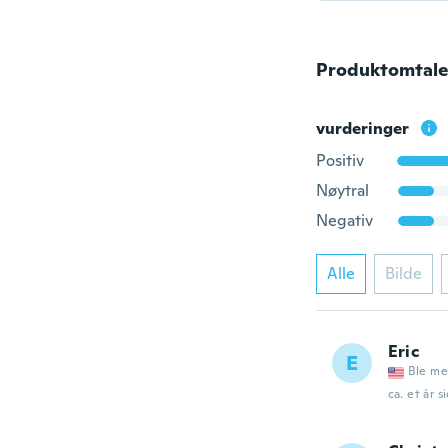
Produktomtale
vurderinger
Positiv
Nøytral
Negativ
Alle
Bilde
Eric
E
Ble me
ca. et år s