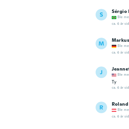
Sérgio 
S
Ble me
ca. 6 år si
Marku
M
Ble me
ca. 6 år si
Jeanne
J
Ble me
Ty
ca. 6 år si
Roland
R
Ble me
ca. 6 år si