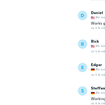
Daniel
D
Ble me
Works gr
ca. 5 år si
Rick
R
Ble me
ca. 5 år si
Edgar
E
Ble me
ca. 5 år si
Steffe
S
Ble me
Working 
ca. 6 år si