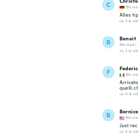
Christ
C
Ble me
Alles t
ca. 3 år si
Benoit
B
Ble med i 
ca. 3 år si
Federi
F
Ble me
Arrivato
quelli c
ca. 4 år si
Bernic
B
Ble me
Just rec
ca. 4 år si