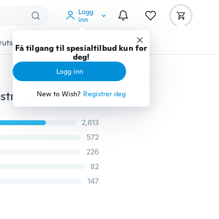
Logg
inn
rutstyr
Gadgets
Verktøy
Mer
Få tilgang til spesialtilbud kun for
deg!
Logg inn
Crzko Nylon 30 % Lader raskere Nylonflettet kabel Ekstra lang ladeledning for IPhone 5 6 7 8 Samsung Huawei HTC Etc((0.8ft=25cm 3.3ft=1m 6.6ft=2m 10ft=3m)
New to Wish?
Registrer deg
2,613
572
226
82
147