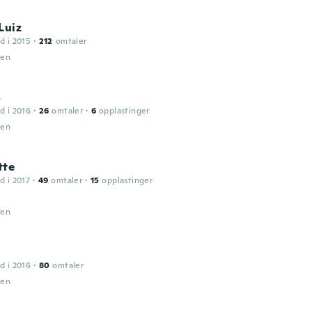
Luiz
d i 2015
·
212
omtaler
den
s
d i 2016
·
26
omtaler
·
6
opplastinger
den
tte
d i 2017
·
49
omtaler
·
15
opplastinger
den
d i 2016
·
80
omtaler
den