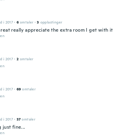
d i 2017
·
6
omtaler
·
3
opplastinger
eat really appreciate the extra room I get with it
den
d i 2017
·
2
omtaler
den
d i 2017
·
69
omtaler
den
n
d i 2017
·
37
omtaler
just fine...
den