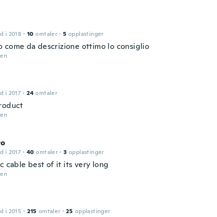
d i 2018
·
10
omtaler
·
5
opplastinger
 come da descrizione ottimo lo consiglio
den
d i 2017
·
24
omtaler
roduct
den
ro
d i 2017
·
40
omtaler
·
3
opplastinger
c cable best of it its very long
den
d i 2015
·
215
omtaler
·
25
opplastinger