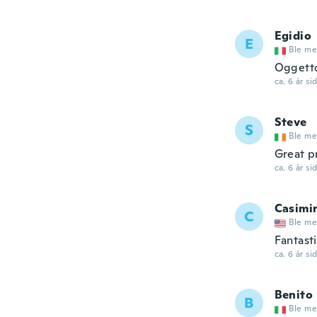
Egidio
E
Ble me
Oggetto
ca. 6 år si
Steve
S
Ble me
Great p
ca. 6 år si
Casimi
C
Ble me
Fantasti
ca. 6 år si
Benito
B
Ble me