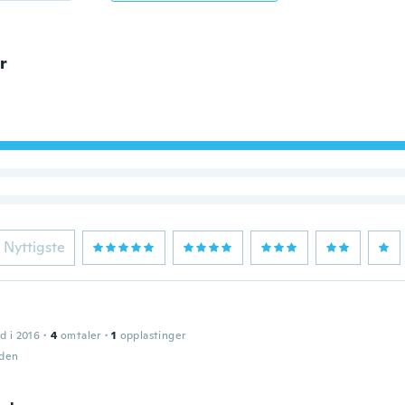
r
Nyttigste
d i 2016
·
4
omtaler
·
1
opplastinger
iden