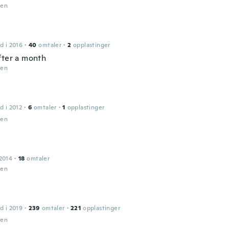
den
d i 2016
·
40
omtaler
·
2
opplastinger
fter a month
den
d i 2012
·
6
omtaler
·
1
opplastinger
den
2014
·
18
omtaler
den
d i 2019
·
239
omtaler
·
221
opplastinger
den