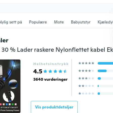
Nylig sett på
Populære
Mote
Babyutstyr
Kjæledy
ler
Helhetsinntrykk
4.5
3640 vurderinger
Vis produktdetaljer