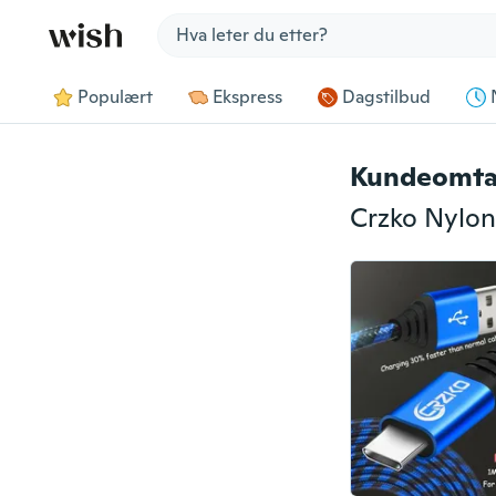
Jump to section
Populært
Ekspress
Dagstilbud
Kundeomta