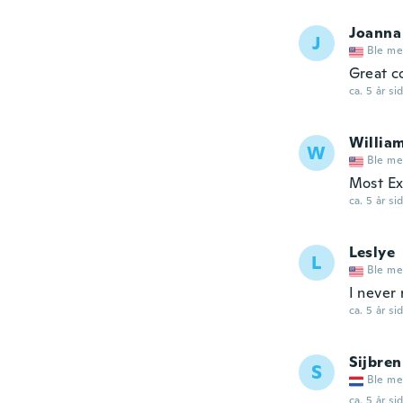
Joanna
J
Ble me
Great c
ca. 5 år si
Willia
W
Ble me
Most Ex
ca. 5 år si
Leslye
L
Ble me
I never 
ca. 5 år si
Sijbren
S
Ble me
ca. 5 år si