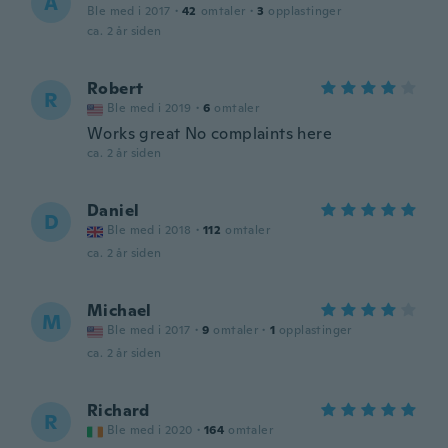
A
Ble med i 2017
·
42
omtaler
·
3
opplastinger
ca. 2 år siden
Robert
R
Ble med i 2019
·
6
omtaler
Works great No complaints here
ca. 2 år siden
Daniel
D
Ble med i 2018
·
112
omtaler
ca. 2 år siden
Michael
M
Ble med i 2017
·
9
omtaler
·
1
opplastinger
ca. 2 år siden
Richard
R
Ble med i 2020
·
164
omtaler