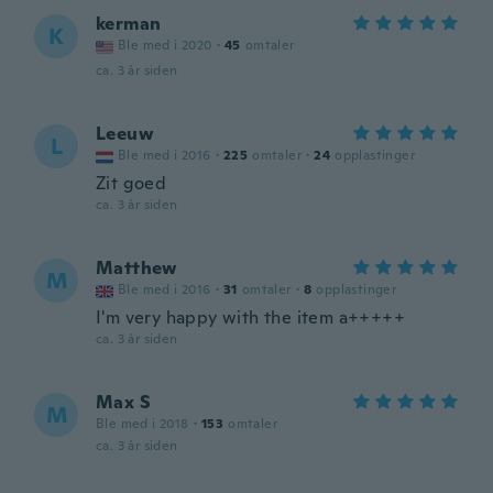
kerman
K
Ble med i 2020
·
45
omtaler
ca. 3 år siden
Leeuw
L
Ble med i 2016
·
225
omtaler
·
24
opplastinger
Zit goed
ca. 3 år siden
Matthew
M
Ble med i 2016
·
31
omtaler
·
8
opplastinger
I'm very happy with the item a+++++
ca. 3 år siden
Max S
M
Ble med i 2018
·
153
omtaler
ca. 3 år siden