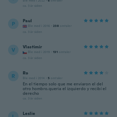
Ble med i 2022
·
6
omtaler
ca. 3 år siden
Paul
P
Ble med i 2016
·
238
omtaler
ca. 3 år siden
Vlastimir
V
Ble med i 2019
·
131
omtaler
ca. 3 år siden
Ro
R
Ble med i 2014
·
5
omtaler
En el tiempo solo que me enviaron el del
otro hombro.queria el izquierdo y recibí el
derecho
ca. 3 år siden
Leslie
L