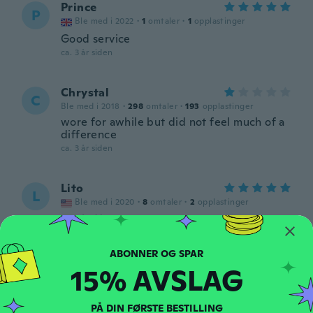
Prince
P
Ble med i 2022
·
1
omtaler
·
1
opplastinger
Good service
ca. 3 år siden
Chrystal
C
Ble med i 2018
·
298
omtaler
·
193
opplastinger
wore for awhile but did not feel much of a
difference
ca. 3 år siden
Lito
L
Ble med i 2020
·
8
omtaler
·
2
opplastinger
ca. 3 år siden
Tyrone
T
15% AVSLAG
Ble med i 2018
·
351
omtaler
·
233
opplastinger
ca. 3 år siden
PÅ DIN FØRSTE BESTILLING