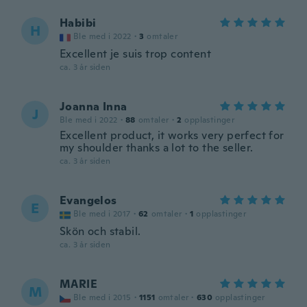
Habibi
H
Ble med i 2022
·
3
omtaler
Excellent je suis trop content
ca. 3 år siden
Joanna Inna
J
Ble med i 2022
·
88
omtaler
·
2
opplastinger
Excellent product, it works very perfect for
my shoulder thanks a lot to the seller.
ca. 3 år siden
Evangelos
E
Ble med i 2017
·
62
omtaler
·
1
opplastinger
Skön och stabil.
ca. 3 år siden
MARIE
M
Ble med i 2015
·
1151
omtaler
·
630
opplastinger