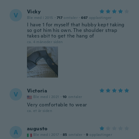
Vicky
V
Ble med i 2015
·
717
omtaler
·
667
opplastinger
I have 1 for myself that hubby kept taking
so got him his own. The shoulder strap
takes abit to get the hang of
ca. 4 måneder siden
Victoria
V
Ble med i 2021
·
10
omtaler
Very comfortable to wear
ca. et år siden
augusto
A
Ble med i 2017
·
85
omtaler
·
9
opplastinger