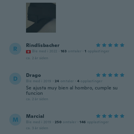
Rindlisbacher
R
Ble med i 2022
·
163
omtaler
·
1
opplastinger
ca. 2 år siden
Drago
D
Ble med i 2019
·
24
omtaler
·
4
opplastinger
Se ajusta muy bien al hombro, cumple su
funcion
ca. 2 år siden
Marcial
M
Ble med i 2019
·
250
omtaler
·
146
opplastinger
ca. 3 år siden