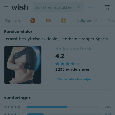
Logg inn
Populært
Nylig sett på
Pop
Kundeomtaler
Termisk beskyttelse av doble justerbare stropper Sports menn og kvinner One Shoulder Straps Basketball Badminton
Helhetsinntrykk
4.2
2233 vurderinger
Vis produktdetaljer
vurderinger
1,245
491