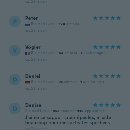
ca. 2 år siden
Peter
P
Ble med i 2018
·
108
omtaler
ca. 2 år siden
Vogler
V
Ble med i 2018
·
53
omtaler
·
1
opplastinger
ca. 2 år siden
Daniel
D
Ble med i 2017
·
96
omtaler
·
1
opplastinger
ca. 2 år siden
Denise
D
Ble med i 2018
·
555
omtaler
·
440
opplastinger
J’aime ce support pour épaules, m’aide
beaucoup pour mes activités sportives
ca. 2 år siden