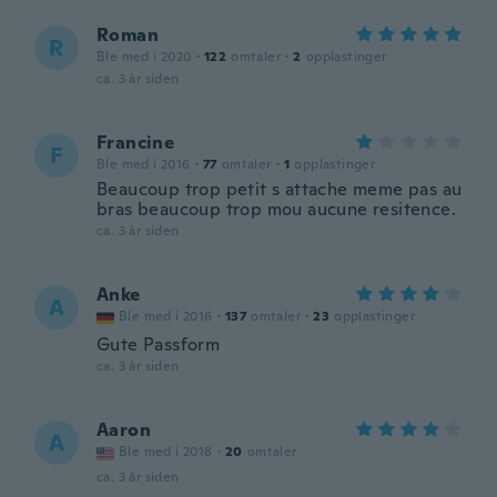
Roman
R
Ble med i 2020
·
122
omtaler
·
2
opplastinger
ca. 3 år siden
Francine
F
Ble med i 2016
·
77
omtaler
·
1
opplastinger
Beaucoup trop petit s attache meme pas au
bras beaucoup trop mou aucune resitence.
ca. 3 år siden
Anke
A
Ble med i 2016
·
137
omtaler
·
23
opplastinger
Gute Passform
ca. 3 år siden
Aaron
A
Ble med i 2018
·
20
omtaler
ca. 3 år siden