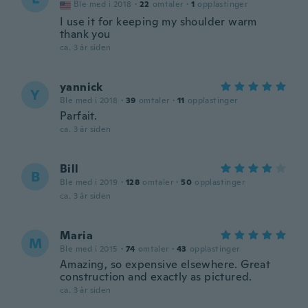
Ble med i 2018
·
22
omtaler
·
1
opplastinger
I use it for keeping my shoulder warm
thank you
ca. 3 år siden
yannick
Y
Ble med i 2018
·
39
omtaler
·
11
opplastinger
Parfait.
ca. 3 år siden
Bill
B
Ble med i 2019
·
128
omtaler
·
50
opplastinger
ca. 3 år siden
Maria
M
Ble med i 2015
·
74
omtaler
·
43
opplastinger
Amazing, so expensive elsewhere. Great
construction and exactly as pictured.
ca. 3 år siden