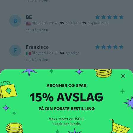
ca. 8 år siden
BE
B
Ble med i 2017
·
95
omtaler
·
75
opplastinger
ca. 8 år siden
Francisco
F
Ble med i 2017
·
53
omtaler
ca. 8 år siden
Rita
R
Ble med i 2015
·
23
omtaler
ca. 8 år siden
15% AVSLAG
Ashley
A
PÅ DIN FØRSTE BESTILLING
Ble med i 2015
·
31
omtaler
·
3
opplastinger
The actual “glunt” product is
Maks. rabatt er USD 5.
$50.00-$80.00 this is just as good as the
1 kode per kunde.
original