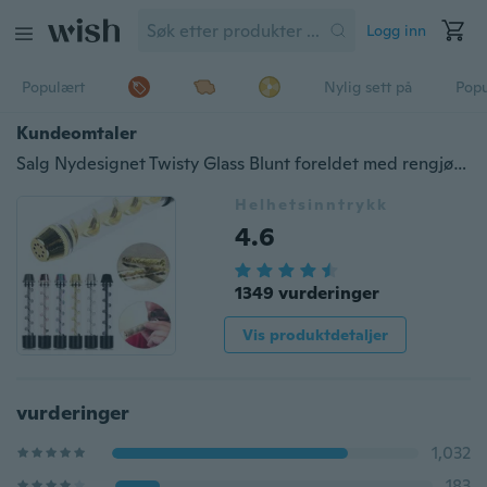
Logg inn
Populært
Nylig sett på
Pop
Kundeomtaler
Salg Nydesignet Twisty Glass Blunt foreldet med rengjøringsbørste sett gave
Helhetsinntrykk
4.6
1349 vurderinger
Vis produktdetaljer
vurderinger
1,032
183