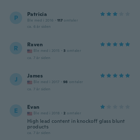
Patricia
P
Ble med i 2016
·
117
omtaler
ca. 6 år siden
Raven
R
Ble med i 2015
·
3
omtaler
ca. 7 år siden
James
J
Ble med i 2017
·
98
omtaler
ca. 7 år siden
Evan
E
Ble med i 2018
·
2
omtaler
High lead content in knockoff glass blunt
products
ca. 7 år siden