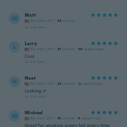
Matt
M
Ble med i 2017
·
34
omtaler
ca. 7 år siden
Larry
L
Ble med i 2017
·
37
omtaler
·
58
opplastinger
Cool
ca. 7 år siden
Neat
N
Ble med i 2015
·
23
omtaler
·
3
opplastinger
Looking it
ca. 7 år siden
Michael
M
Ble med i 2017
·
16
omtaler
·
5
opplastinger
Great for smoking green hot every time