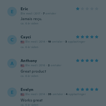
Eric
E
Ble med i 2017
·
7
omtaler
Jamais reçu.
ca. 6 år siden
Cayci
C
Ble med i 2014
·
19
omtaler
·
3
opplastinger
ca. 6 år siden
Anthony
A
Ble med i 2016
·
2
omtaler
Great product
ca. 6 år siden
Evelyn
E
Ble med i 2014
·
35
omtaler
·
4
opplastinger
Works great
ca. 6 år siden