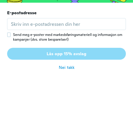
ca. 8 år siden
E-postadresse
Justin
J
Ble med i 2014
·
12
omtaler
ca. 8 år siden
Send meg e-poster med markedsføringsmateriell og informasjon om
kampanjer (dvs. store besparelser!)
Ignacio
I
Lås opp 15% avslag
Ble med i 2017
·
7
omtaler
·
4
opplastinger
ca. 8 år siden
Nei takk
Thomas
T
Ble med i 2017
·
1
omtaler
ca. 8 år siden
Spen
S
Ble med i 2018
·
3
omtaler
Never got my item I ordered two pipes but
only got one then in wish the site advised
me to contact them if I don’t get my item