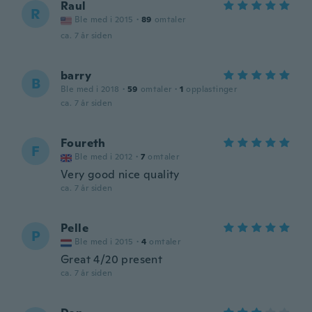
Raul
R
Ble med i 2015
·
89
omtaler
ca. 7 år siden
barry
B
Ble med i 2018
·
59
omtaler
·
1
opplastinger
ca. 7 år siden
Foureth
F
Ble med i 2012
·
7
omtaler
Very good nice quality
ca. 7 år siden
Pelle
P
Ble med i 2015
·
4
omtaler
Great 4/20 present
ca. 7 år siden