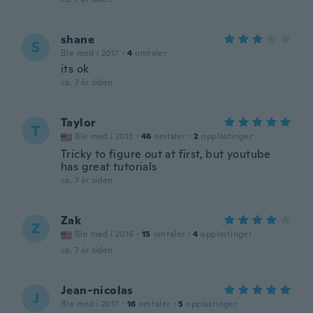
shane
S
Ble med i 2017
·
4
omtaler
its ok
ca. 7 år siden
Taylor
T
Ble med i 2013
·
46
omtaler
·
2
opplastinger
Tricky to figure out at first, but youtube
has great tutorials
ca. 7 år siden
Zak
Z
Ble med i 2016
·
15
omtaler
·
4
opplastinger
ca. 7 år siden
Jean-nicolas
J
Ble med i 2017
·
16
omtaler
·
5
opplastinger