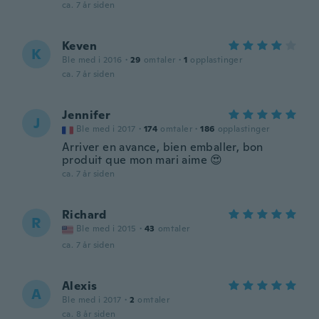
ca. 7 år siden
Keven
K
Ble med i 2016
·
29
omtaler
·
1
opplastinger
ca. 7 år siden
Jennifer
J
Ble med i 2017
·
174
omtaler
·
186
opplastinger
Arriver en avance, bien emballer, bon
produit que mon mari aime 😍
ca. 7 år siden
Richard
R
Ble med i 2015
·
43
omtaler
ca. 7 år siden
Alexis
A
Ble med i 2017
·
2
omtaler
ca. 8 år siden