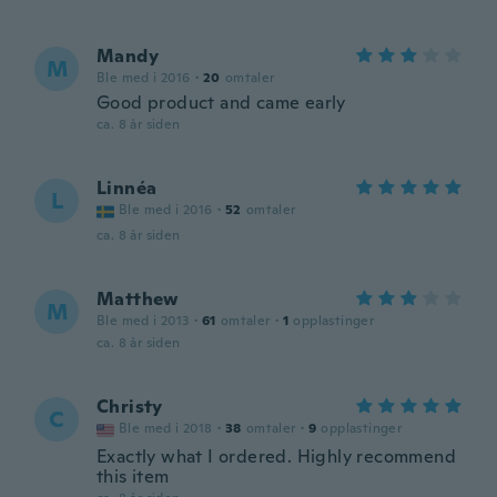
Mandy
M
Ble med i 2016
·
20
omtaler
Good product and came early
ca. 8 år siden
Linnéa
L
Ble med i 2016
·
52
omtaler
ca. 8 år siden
Matthew
M
Ble med i 2013
·
61
omtaler
·
1
opplastinger
ca. 8 år siden
Christy
C
Ble med i 2018
·
38
omtaler
·
9
opplastinger
Exactly what I ordered. Highly recommend
this item