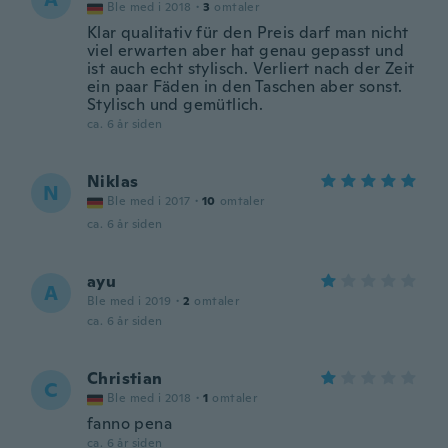
Ble med i 2018
·
3
omtaler
Klar qualitativ für den Preis darf man nicht
viel erwarten aber hat genau gepasst und
ist auch echt stylisch. Verliert nach der Zeit
ein paar Fäden in den Taschen aber sonst.
Stylisch und gemütlich.
ca. 6 år siden
Niklas
N
Ble med i 2017
·
10
omtaler
ca. 6 år siden
ayu
A
Ble med i 2019
·
2
omtaler
ca. 6 år siden
Christian
C
Ble med i 2018
·
1
omtaler
fanno pena
ca. 6 år siden