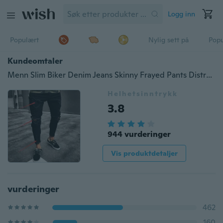
Logg inn
Populært
Nylig sett på
Pop
Kundeomtaler
Menn Slim Biker Denim Jeans Skinny Frayed Pants Distressed Rip Troursers Glidelås
Helhetsinntrykk
3.8
944 vurderinger
Vis produktdetaljer
vurderinger
462
160