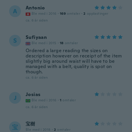
Antonio
A
Ble med i 2016
·
169
omtaler
·
2
opplastinger
ca. 6 år siden
Sufiyaan
S
Ble med i 2015
·
18
omtaler
Ordered a large reading the sizes on
description however on receipt of the item
slightly big around waist will have to be
managed with a belt, quality is spot on
though.
ca. 6 år siden
Josias
J
Ble med i 2016
·
1
omtaler
ca. 6 år siden
宝樹
宝
Ble med i 2018
·
2
omtaler