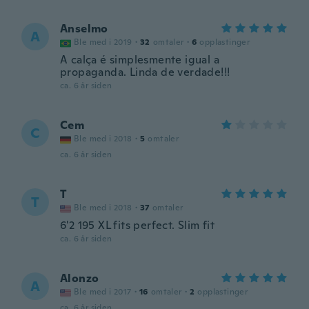
Anselmo
A
Ble med i 2019
·
32
omtaler
·
6
opplastinger
A calça é simplesmente igual a
propaganda. Linda de verdade!!!
ca. 6 år siden
Cem
C
Ble med i 2018
·
5
omtaler
ca. 6 år siden
T
T
Ble med i 2018
·
37
omtaler
6'2 195 XL fits perfect. Slim fit
ca. 6 år siden
Alonzo
A
Ble med i 2017
·
16
omtaler
·
2
opplastinger
ca. 6 år siden