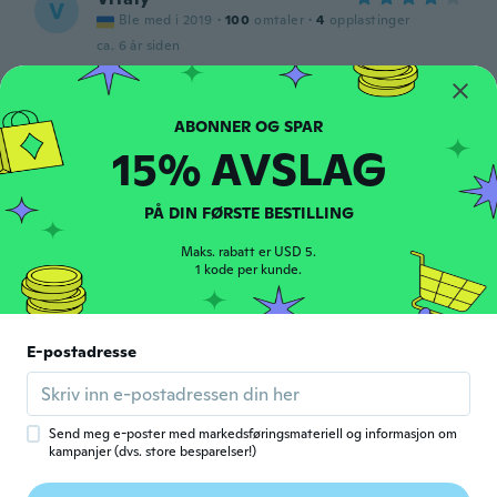
V
Ble med i 2019
·
100
omtaler
·
4
opplastinger
ca. 6 år siden
Shira
S
Ble med i 2020
·
6
omtaler
·
1
opplastinger
15% AVSLAG
ca. 6 år siden
PÅ DIN FØRSTE BESTILLING
Tomasz
T
Ble med i 2019
·
8
omtaler
Maks. rabatt er USD 5.
poor quality. it's not jeans.
1 kode per kunde.
ca. 6 år siden
E-postadresse
Tomaš
T
Ble med i 2017
·
26
omtaler
ca. 6 år siden
Send meg e-poster med markedsføringsmateriell og informasjon om
kampanjer (dvs. store besparelser!)
Delica
D
Ble med i 2019
·
9
omtaler
·
5
opplastinger