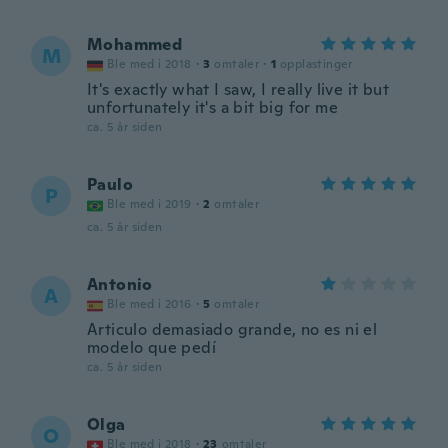
Mohammed
M
Ble med i 2018
·
3
omtaler
·
1
opplastinger
It's exactly what I saw, I really live it but
unfortunately it's a bit big for me
ca. 5 år siden
Paulo
P
Ble med i 2019
·
2
omtaler
ca. 5 år siden
Antonio
A
Ble med i 2016
·
5
omtaler
Articulo demasiado grande, no es ni el
modelo que pedí
ca. 5 år siden
Olga
O
Ble med i 2018
·
23
omtaler