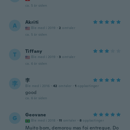
ca. 5 år siden
Akriti
A
Ble med i 2019
·
2
omtaler
ca. 5 år siden
Tiffany
T
Ble med i 2019
·
3
omtaler
ca. 6 år siden
李
李
Ble med i 2016
·
42
omtaler
·
1
opplastinger
good
ca. 6 år siden
Geovane
G
Ble med i 2018
·
11
omtaler
·
8
opplastinger
Muito bom, demorou mas foi entregue. Do