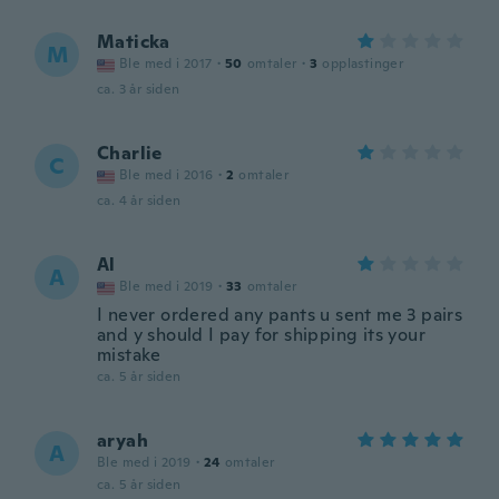
Maticka
M
Ble med i 2017
·
50
omtaler
·
3
opplastinger
ca. 3 år siden
Charlie
C
Ble med i 2016
·
2
omtaler
ca. 4 år siden
Al
A
Ble med i 2019
·
33
omtaler
I never ordered any pants u sent me 3 pairs
and y should I pay for shipping its your
mistake
ca. 5 år siden
aryah
A
Ble med i 2019
·
24
omtaler
ca. 5 år siden