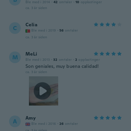
Ble med i 2014
·
42
omtaler
·
10
opplastinger
ca. 3 år siden
Celia
C
Ble med i 2019
·
56
omtaler
ca. 3 år siden
MeLi
M
Ble med i 2013
·
32
omtaler
·
2
opplastinger
Son geniales, muy buena calidad!
ca. 3 år siden
Amy
A
Ble med i 2016
·
26
omtaler
ca. 3 år siden