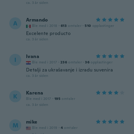
ca. 3 år siden
Armando
A
Ble med i 2018
·
613
omtaler
·
510
opplastinger
Excelente producto
ca. 3 år siden
Ivana
I
Ble med i 2017
·
236
omtaler
·
36
opplastinger
Detalji za ukrašavanje i izradu suvenira
ca. 3 år siden
Karena
K
Ble med i 2017
·
195
omtaler
ca. 3 år siden
mike
M
Ble med i 2019
·
4
omtaler