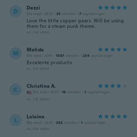
Dezzi
D
Ble med i 2020
·
25
omtaler
·
7
opplastinger
Love the little copper gears. Will be using
them for a steam punk theme.
ca. 2 år siden
Melida
M
Ble med i 2015
·
1387
omtaler
·
234
opplastinger
Excelente producto
ca. 2 år siden
Christina A.
C
Ble med i 2022
·
19
omtaler
·
1
opplastinger
ca. 3 år siden
Lelaina
L
Ble med i 2018
·
262
omtaler
·
1
opplastinger
ca. 3 år siden