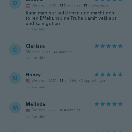
D
Ble med i 2019
·
125
omtaler
·
12
opplastinger
Kann man gut aufkleben und macht nen
tollen Effekt.hab ne Truhe damit vekkebt
und kam gut an
ca. 2 år siden
Clarissa
C
Ble med i 2017
·
78
omtaler
ca. 2 år siden
Nancy
N
Ble med i 2017
·
51
omtaler
·
1
opplastinger
ca. 2 år siden
Melinda
M
Ble med i 2022
·
168
omtaler
ca. 2 år siden