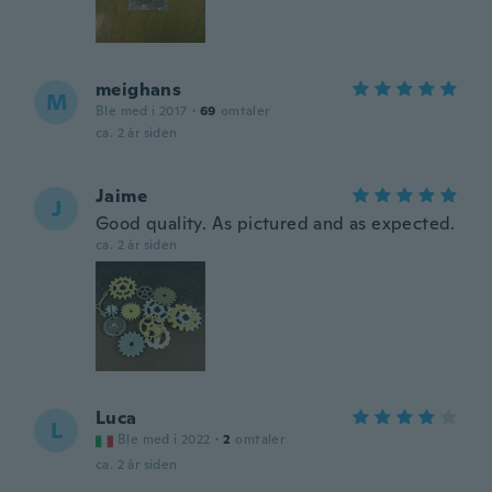
meighans
M
Ble med i 2017
·
69
omtaler
ca. 2 år siden
Jaime
J
Good quality. As pictured and as expected.
ca. 2 år siden
Luca
L
Ble med i 2022
·
2
omtaler
ca. 2 år siden