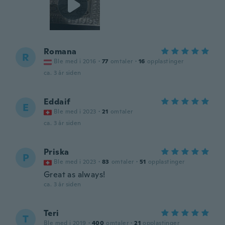
Romana
R
Ble med i 2016
·
77
omtaler
·
16
opplastinger
ca. 3 år siden
Eddaif
E
Ble med i 2023
·
21
omtaler
ca. 3 år siden
Priska
P
Ble med i 2023
·
83
omtaler
·
51
opplastinger
Great as always!
ca. 3 år siden
Teri
T
Ble med i 2019
·
400
omtaler
·
21
opplastinger