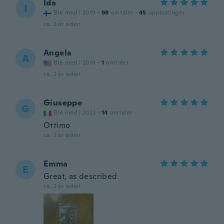
Ida
I
Ble med i 2019
·
98
omtaler
·
45
opplastinger
ca. 2 år siden
Angela
A
Ble med i 2018
·
1
omtaler
ca. 2 år siden
Giuseppe
G
Ble med i 2023
·
14
omtaler
Ottimo
ca. 2 år siden
Emma
E
Great, as described
ca. 2 år siden