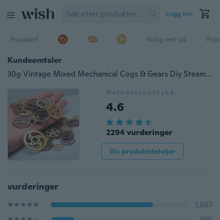
Logg inn
Populært
Nylig sett på
Pop
Kundeomtaler
30g Vintage Mixed Mechanical Cogs & Gears Diy Steampunk anheng smykker håndverk
Helhetsinntrykk
4.6
2294 vurderinger
Vis produktdetaljer
vurderinger
1,687
360