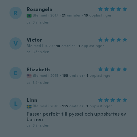
Rosangela
R
Ble med i 2017
·
21
omtaler
·
16
opplastinger
ca. 3 år siden
Victor
V
Ble med i 2020
·
18
omtaler
·
1
opplastinger
ca. 3 år siden
Elizabeth
E
Ble med i 2015
·
163
omtaler
·
1
opplastinger
ca. 3 år siden
Linn
L
Ble med i 2018
·
135
omtaler
·
1
opplastinger
Passar perfekt till pyssel och uppskattas av
barnen
ca. 3 år siden