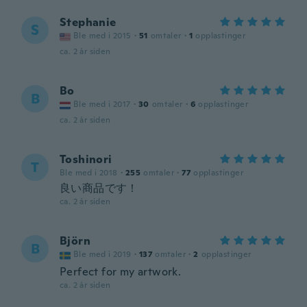
Stephanie
S
Ble med i 2015
·
51
omtaler
·
1
opplastinger
ca. 2 år siden
Bo
B
Ble med i 2017
·
30
omtaler
·
6
opplastinger
ca. 2 år siden
Toshinori
T
Ble med i 2018
·
255
omtaler
·
77
opplastinger
良い商品です！
ca. 2 år siden
Björn
B
Ble med i 2019
·
137
omtaler
·
2
opplastinger
Perfect for my artwork.
ca. 2 år siden