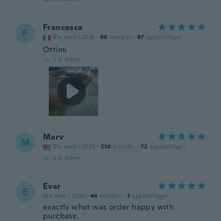
Francesca
F
Ble med i 2019
·
96
omtaler
·
87
opplastinger
Ottimi
ca. 3 år siden
Marv
M
Ble med i 2020
·
210
omtaler
·
72
opplastinger
ca. 3 år siden
Evar
E
Ble med i 2023
·
44
omtaler
·
1
opplastinger
exactly what was order happy with
purchase.