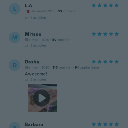
L.A
L
Ble med i 2019
·
53
omtaler
ca. 3 år siden
Mitsue
M
Ble med i 2018
·
50
omtaler
ca. 3 år siden
Dasha
D
Ble med i 2020
·
115
omtaler
·
91
opplastinger
Awesome!
ca. 3 år siden
Barbara
B