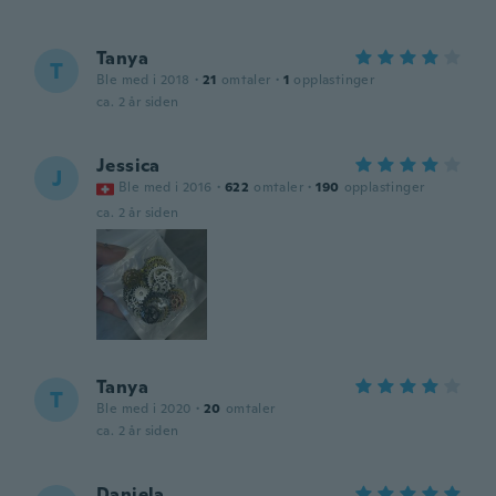
Tanya
T
Ble med i 2018
·
21
omtaler
·
1
opplastinger
ca. 2 år siden
Jessica
J
Ble med i 2016
·
622
omtaler
·
190
opplastinger
ca. 2 år siden
Tanya
T
Ble med i 2020
·
20
omtaler
ca. 2 år siden
Daniela