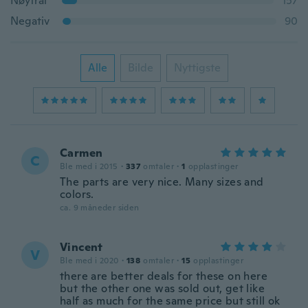
Nøytral
157
Negativ
90
Alle
Bilde
Nyttigste
Carmen
C
Ble med i 2015
·
337
omtaler
·
1
opplastinger
The parts are very nice. Many sizes and
colors.
ca. 9 måneder siden
Vincent
V
Ble med i 2020
·
138
omtaler
·
15
opplastinger
there are better deals for these on here
but the other one was sold out, get like
half as much for the same price but still ok