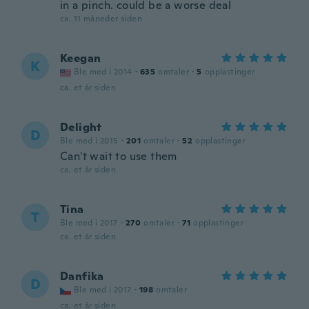
in a pinch. could be a worse deal
ca. 11 måneder siden
Keegan
K
Ble med i 2014
·
635
omtaler
·
5
opplastinger
ca. et år siden
Delight
D
Ble med i 2015
·
201
omtaler
·
52
opplastinger
Can't wait to use them
ca. et år siden
Tina
T
Ble med i 2017
·
270
omtaler
·
71
opplastinger
ca. et år siden
Danfika
D
Ble med i 2017
·
198
omtaler
ca. et år siden