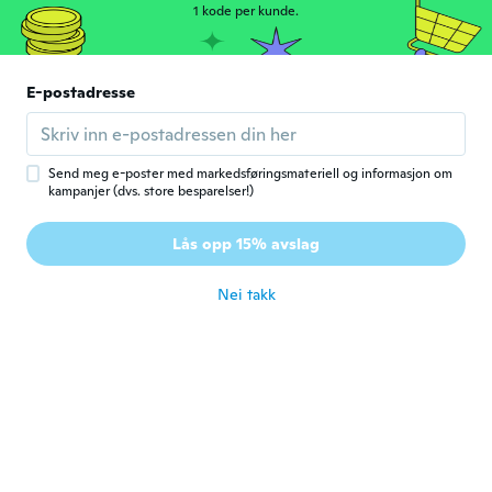
couleurs tel que décris, très satisfaite,!
1 kode per kunde.
ca. 3 år siden
Silvia
E-postadresse
S
Ble med i 2018
·
485
omtaler
Gut
ca. 3 år siden
Send meg e-poster med markedsføringsmateriell og informasjon om
kampanjer (dvs. store besparelser!)
Ngochung
N
Lås opp 15% avslag
Ble med i 2021
·
228
omtaler
·
19
opplastinger
ca. 3 år siden
Nei takk
Darinda
D
Ble med i 2019
·
115
omtaler
·
3
opplastinger
ca. 3 år siden
Kimberly
K
Ble med i 2021
·
52
omtaler