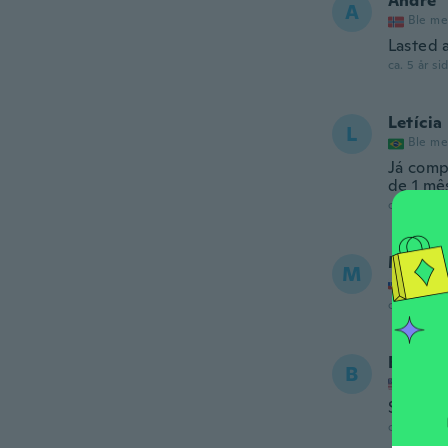
Andre
A
Ble me
Lasted 
ca. 5 år si
Letícia
L
Ble me
Já comp
de 1 mê
ca. 5 år si
Mirosl
M
Ble me
ca. 5 år si
Bryon
B
Ble me
Soft and
ca. 5 år si