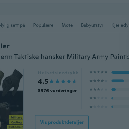
Nylig sett på
Populære
Mote
Babyutstyr
Kjæledy
ler
Helhetsinntrykk
4.5
3976 vurderinger
Vis produktdetaljer