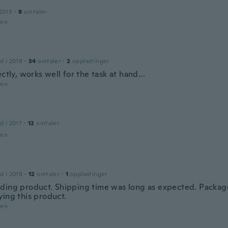
2018
·
8
omtaler
den
d i 2018
·
34
omtaler
·
2
opplastinger
ectly, works well for the task at hand...
den
d i 2017
·
12
omtaler
den
d i 2018
·
12
omtaler
·
1
opplastinger
ding product. Shipping time was long as expected. Packag
ying this product.
den