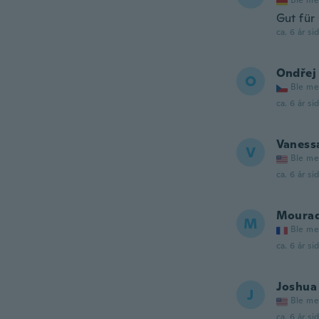
Ble me
Gut für
ca. 6 år si
Ondřej
O
Ble me
ca. 6 år si
Vaness
V
Ble me
ca. 6 år si
Moura
M
Ble me
ca. 6 år si
Joshua
J
Ble me
ca. 6 år si