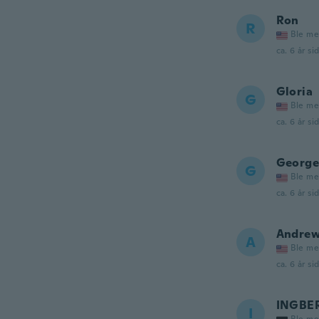
Ron
R
Ble me
ca. 6 år si
Gloria
G
Ble me
ca. 6 år si
George
G
Ble me
ca. 6 år si
Andre
A
Ble me
ca. 6 år si
INGBE
I