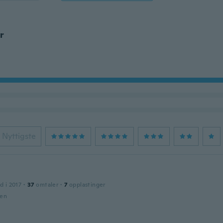
r
Nyttigste
d i 2017
·
37
omtaler
·
7
opplastinger
den