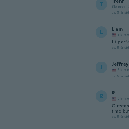
Trent
T
Ble med i 
ca. 5 år si
Liam
L
Ble me
fit perf
ca. 5 år si
Jeffrey
J
Ble me
ca. 5 år si
R
R
Ble me
Outstan
time bu
ca. 5 år si