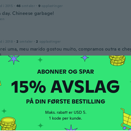
d i 2015
·
46
omtaler
·
9
opplastinger
a day. Chineese garbage!
den
d i 2018
·
2
omtaler
·
2
opplastinger
rei uma, meu marido gostou muito, compramos outra e ch
s
den
av
15% AVSLAG
d i 2017
·
155
omtaler
·
4
opplastinger
den
PÅ DIN FØRSTE BESTILLING
d i 2017
·
75
omtaler
·
18
opplastinger
Maks. rabatt er USD 5.
1 kode per kunde.
 knuckle covering has a sift cusion.
den