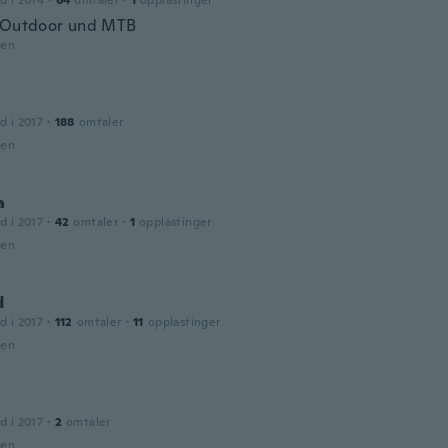
d i 2014
·
64
omtaler
·
1
opplastinger
 Outdoor und MTB
den
d i 2017
·
188
omtaler
den
a
d i 2017
·
42
omtaler
·
1
opplastinger
den
d
d i 2017
·
112
omtaler
·
11
opplastinger
den
d i 2017
·
2
omtaler
den