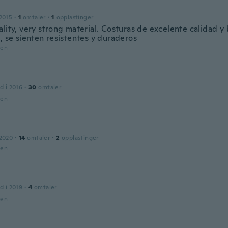
2015
·
1
omtaler
·
1
opplastinger
ality, very strong material. Costuras de excelente calidad y
, se sienten resistentes y duraderos
den
d i 2016
·
30
omtaler
den
 2020
·
14
omtaler
·
2
opplastinger
den
d i 2019
·
4
omtaler
den