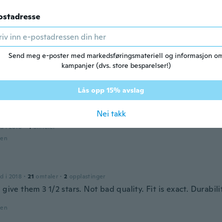
ostadresse
d i 2019
·
190
omtaler
den
Send meg e-poster med markedsføringsmateriell og informasjon o
kampanjer (dvs. store besparelser!)
o
d i 2017
·
72
omtaler
·
34
opplastinger
den
Lås opp 15% avslag
Nei takk
sco
d i 2018
·
4
omtaler
den
d i 2018
·
21
omtaler
·
2
opplastinger
 give them 3 1/2 stars. Not bad quality. Fit is exact. Durabilit
den