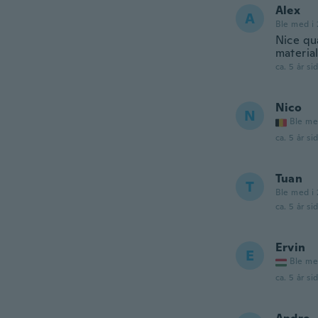
Alex
A
Ble med i 
Nice qu
material
ca. 5 år si
Nico
N
Ble me
ca. 5 år si
Tuan
T
Ble med i
ca. 5 år si
Ervin
E
Ble me
ca. 5 år si