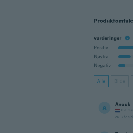
Produktomtale
vurderinger
Positiv
Nøytral
Negativ
Alle
Bilde
Anouk
A
Ble me
ca. 3 år si