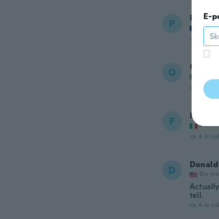
E-p
Pat
P
Ble me
ca. 6 år si
Orland
O
Ble me
ca. 6 år si
France
F
Ble me
ca. 6 år si
Donald
D
Ble me
Actually
tell.
ca. 6 år si