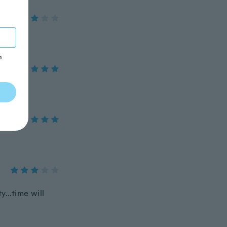
m
y...time will