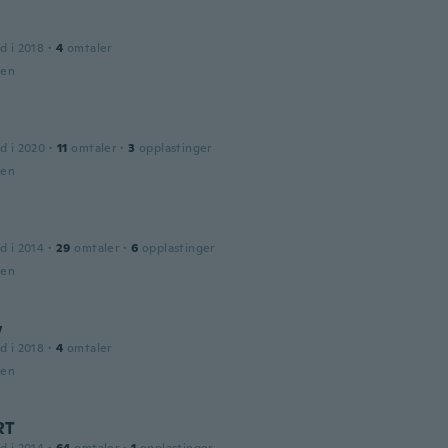
d i 2018
·
4
omtaler
den
d i 2020
·
11
omtaler
·
3
opplastinger
den
d i 2014
·
29
omtaler
·
6
opplastinger
den
w
d i 2018
·
4
omtaler
den
RT