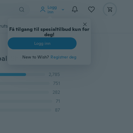
Logg
inn
rutstyr
Gadgets
Verktøy
Mer
Få tilgang til spesialtilbud kun for
deg!
Logg inn
Berøringsskjerm Taktiske hansker Military Army Paintball Shooting Airsoft Combat Anti-skid Gummi Hard Knoke Full fingerhansker
New to Wish?
Registrer deg
2,785
751
282
71
87