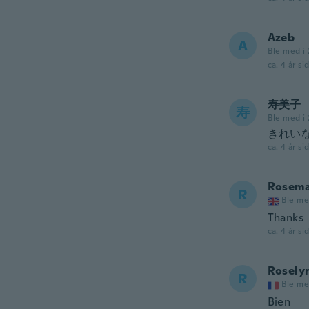
Azeb
A
Ble med i 
ca. 4 år si
寿美子
寿
Ble med i 
きれいな
ca. 4 år si
Rosema
R
Ble me
Thanks
ca. 4 år si
Rosely
R
Ble me
Bien