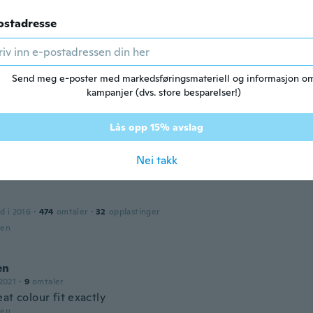
ostadresse
ricia
2017
·
192
omtaler
·
6
opplastinger
y lindo.
den
Send meg e-poster med markedsføringsmateriell og informasjon o
kampanjer (dvs. store besparelser!)
dra
d i 2019
·
2
omtaler
Lås opp 15% avslag
o super padre excelente tela me encantó
den
Nei takk
d i 2016
·
474
omtaler
·
32
opplastinger
den
en
2021
·
9
omtaler
at colour fit exactly
den