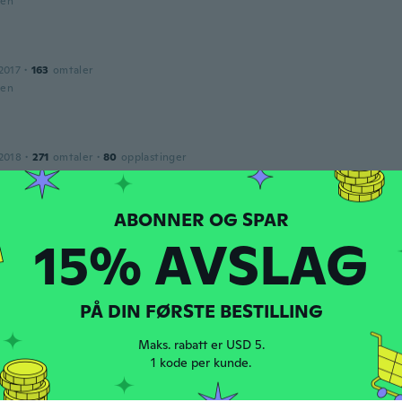
den
2017
·
163
omtaler
den
2018
·
271
omtaler
·
80
opplastinger
😍
den
15% AVSLAG
2016
·
7
omtaler
den
PÅ DIN FØRSTE BESTILLING
a
Maks. rabatt er USD 5.
2016
·
9
omtaler
·
3
opplastinger
1 kode per kunde.
rge appears to be equivalent to the Australian Size 10 not Si
den