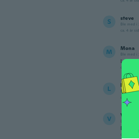
ca. 4 år si
steve
S
Ble med i 
ca. 4 år si
Mona
M
Ble med i 
Lovely 
ca. 4 år si
Lily
L
Ble med i 
ca. 4 år si
Vaness
V
Ble med i 
Extra la
ca. 4 år si