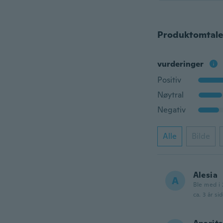
Produktomtale
vurderinger
Positiv
Nøytral
Negativ
Alle
Bilde
Alesia
A
Ble med i
ca. 3 år si