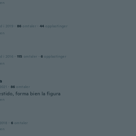
den
d i 2019
·
86
omtaler
·
44
opplastinger
den
d i 2016
·
115
omtaler
·
6
opplastinger
den
a
2021
·
86
omtaler
stido, forma bien la figura
den
2018
·
6
omtaler
den