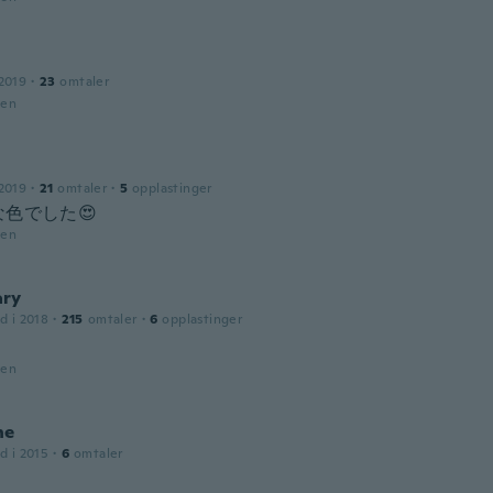
2019
·
23
omtaler
den
2019
·
21
omtaler
·
5
opplastinger
色でした😍
den
ry
d i 2018
·
215
omtaler
·
6
opplastinger
den
ne
d i 2015
·
6
omtaler