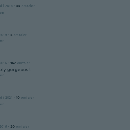
a
d i 2018
·
85
omtaler
den
2019
·
5
omtaler
den
2016
·
167
omtaler
mply gorgeous !
den
d i 2021
·
10
omtaler
den
2016
·
20
omtaler