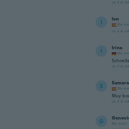
ca. 4 år si
Ion
I
Ble me
ca. 4 år si
Irina
I
Ble me
Schnell
ca. 4 år si
Samara
S
Ble me
Muy bon
ca. 4 år si
Genevi
G
Ble med i 