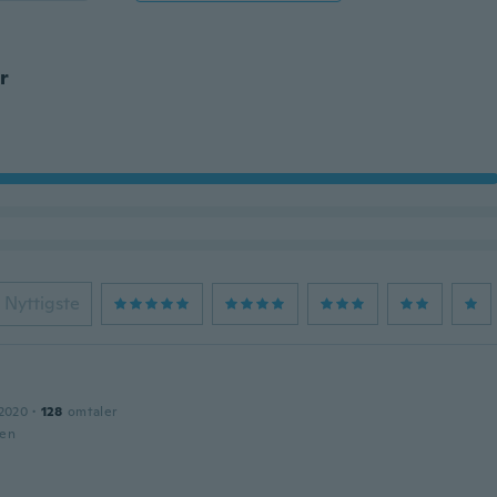
r
Nyttigste
 2020
·
128
omtaler
den