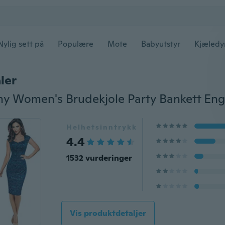
Nylig sett på
Populære
Mote
Babyutstyr
Kjæledy
ler
Helhetsinntrykk
4.4
1532 vurderinger
Vis produktdetaljer