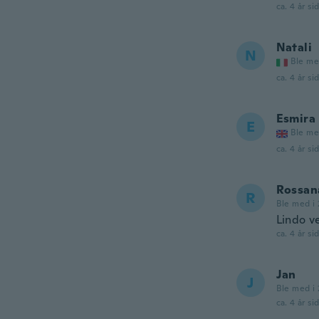
ca. 4 år si
Natali
N
Ble me
ca. 4 år si
Esmira
E
Ble me
ca. 4 år si
Rossan
R
Ble med i 
Lindo ve
ca. 4 år si
Jan
J
Ble med i 
ca. 4 år si