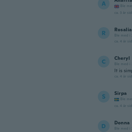
Anarit
A
Ble me
ca. 3 år si
Rosalia
R
Ble med i 
ca. 4 år si
Cheryl
C
Ble med i 
It is si
ca. 4 år si
Sirpa
S
Ble me
ca. 4 år si
Donna
D
Ble med i 