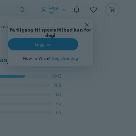
Logg
inn
rutstyr
Gadgets
Verktøy
Mer
Få tilgang til spesialtilbud kun for
deg!
Logg inn
Fashion Shiny Women's Brudekjole Party Bankett Engasjement Off Shoulder Dress Ermeløs Temperament Dress
New to Wish?
Registrer deg
1,013
288
121
45
65