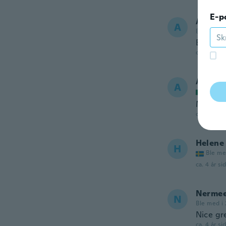
E-p
Ana Pat
A
Ble med i 
Esta mu
ca. 4 år si
Alejan
A
Ble me
Me qued
ca. 4 år si
Helene
H
Ble me
ca. 4 år si
Nerme
N
Ble med i 
Nice gre
ca. 4 år si