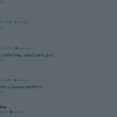
den
d i 2019
·
1
omtaler
den
d i 2019
·
19
omtaler
e Lieferung, passt ganz gut.
den
d i 2018
·
9
omtaler
ito y queda perfecto
den
ève
2018
·
61
omtaler