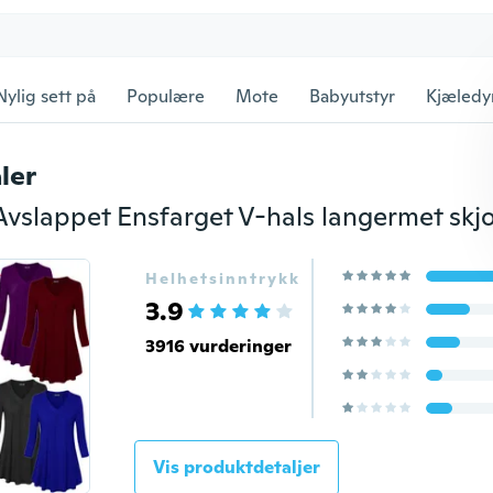
Nylig sett på
Populære
Mote
Babyutstyr
Kjæledy
ler
Helhetsinntrykk
3.9
3916 vurderinger
Vis produktdetaljer