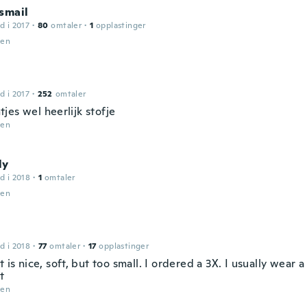
smail
d i 2017
·
80
omtaler
·
1
opplastinger
den
d i 2017
·
252
omtaler
jes wel heerlijk stofje
den
ly
d i 2018
·
1
omtaler
den
d i 2018
·
77
omtaler
·
17
opplastinger
t is nice, soft, but too small. I ordered a 3X. I usually wear a 2
t
den