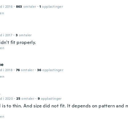
d i 2016
·
863
omtaler
·
1
opplastinger
den
d i 2017
·
3
omtaler
idn't fit properly.
den
ue
d i 2018
·
76
omtaler
·
36
opplastinger
den
.
d i 2020
·
25
omtaler
·
9
opplastinger
 is to thin. And size did not fit. It depends on pattern and 
den