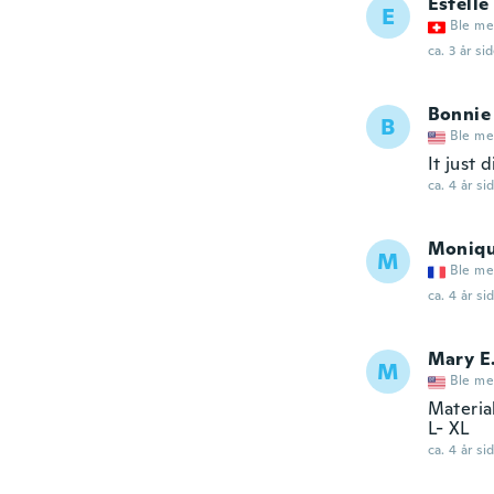
Estelle
E
Ble me
ca. 3 år si
Bonnie
B
Ble me
It just d
ca. 4 år si
Moniq
M
Ble me
ca. 4 år si
Mary E
M
Ble me
Material
L- XL
ca. 4 år si