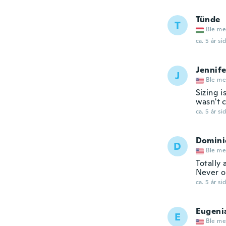
Tünde
T
Ble me
ca. 5 år si
Jennife
J
Ble me
Sizing i
wasn't c
ca. 5 år si
Domini
D
Ble me
Totally 
Never o
ca. 5 år si
Eugeni
E
Ble me