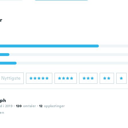
r
Nyttigste
oph
d i 2019
·
120
omtaler
·
12
opplastinger
den