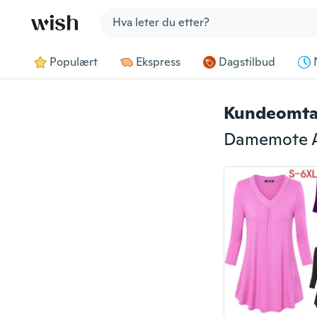
Jump to section
Populært
Ekspress
Dagstilbud
Kundeomta