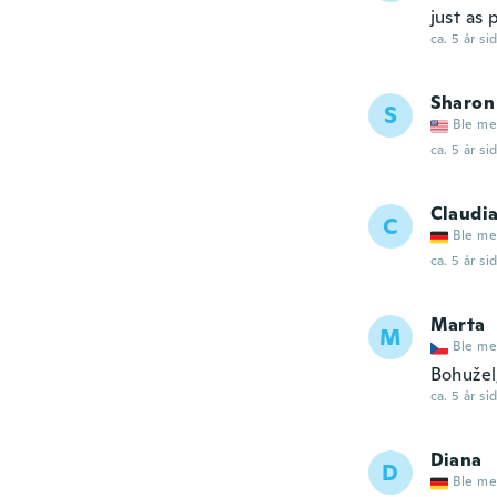
just as 
ca. 5 år si
Sharon
S
Ble me
ca. 5 år si
Claudi
C
Ble me
ca. 5 år si
Marta
M
Ble me
Bohužel,
ca. 5 år si
Diana
D
Ble me