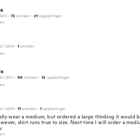
ca
2012
·
72
omtaler
·
21
opplastinger
den
d i 2018
·
1
omtaler
den
ta
d i 2017
·
113
omtaler
·
13
opplastinger
den
d i 2018
·
71
omtaler
·
1
opplastinger
ally wear a medium, but ordered a large thinking it would b
wever, shirt runs true to size. Next time I will order a mediu
y.
den