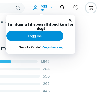
Logg
inn
rutstyr
Gadgets
Verktøy
Mer
Få tilgang til spesialtilbud kun for
deg!
Logg inn
Damemote Avslappet Ensfarget V-hals langermet skjorte Løst plissert bomull T-skjorte Topper Overdeler Bluse Pluss størrelse S - 6XL
New to Wish?
Registrer deg
1,945
704
556
265
446