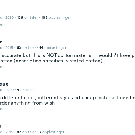
d i 2020
·
126
omtaler
·
103
opplastinger
den
r
d i 2015
·
62
omtaler
·
14
opplastinger
s accurate but this is NOT cotton material. I wouldn't have pu
otton (description specifically stated cotton).
den
que
d i 2020
·
4
omtaler
a different color, different style and cheep material I nee
rder anything from wish
den
a
d i 2019
·
82
omtaler
·
7
opplastinger