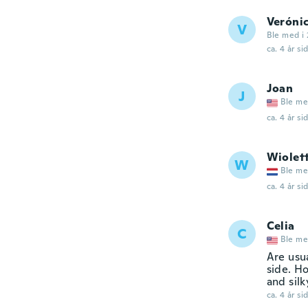
Veróni
V
Ble med i 
ca. 4 år si
Joan
J
Ble me
ca. 4 år si
Wiolet
W
Ble me
ca. 4 år si
Celia
C
Ble me
Are usu
side. Ho
and silk
ca. 4 år si