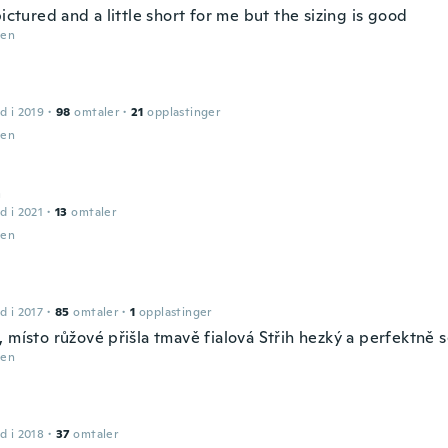
pictured and a little short for me but the sizing is good
den
d i 2019
·
98
omtaler
·
21
opplastinger
den
a
d i 2021
·
13
omtaler
den
d i 2017
·
85
omtaler
·
1
opplastinger
 místo růžové přišla tmavě fialová Střih hezký a perfektně 
den
d i 2018
·
37
omtaler