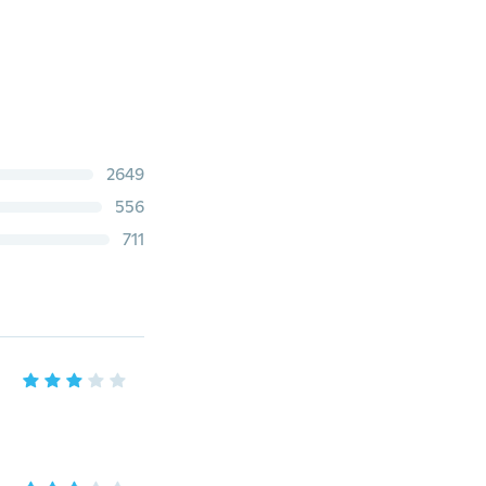
2649
556
711