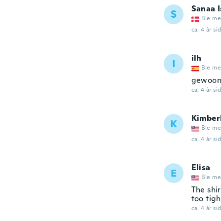
Sanaa I
S
Ble me
ca. 4 år si
ilh
I
Ble me
gewoont
ca. 4 år si
Kimber
K
Ble me
ca. 4 år si
Elisa
E
Ble me
The shir
too tigh
ca. 4 år si