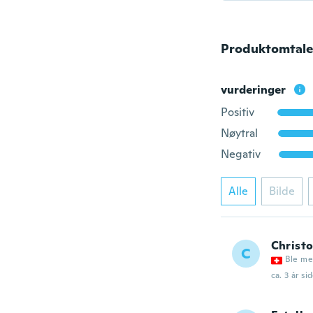
Produktomtale
vurderinger
Positiv
Nøytral
Negativ
Alle
Bilde
Christ
C
Ble me
ca. 3 år si