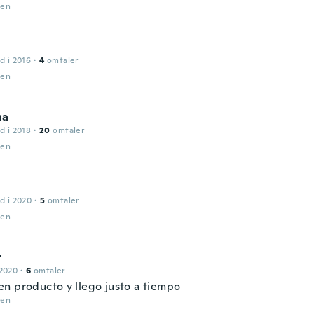
den
d i 2016
·
4
omtaler
den
na
d i 2018
·
20
omtaler
den
d i 2020
·
5
omtaler
den
t
 2020
·
6
omtaler
n producto y llego justo a tiempo
den