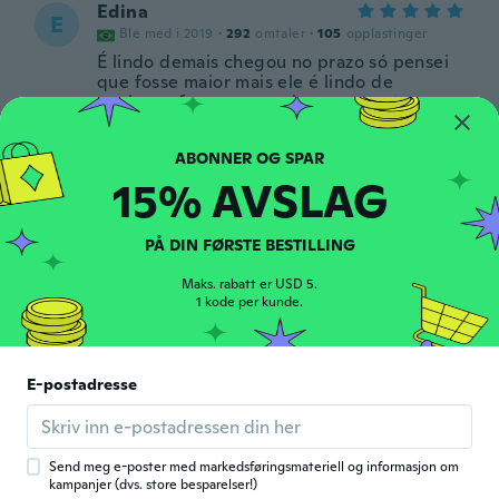
Edina
E
Ble med i 2019
·
292
omtaler
·
105
opplastinger
É lindo demais chegou no prazo só pensei
que fosse maior mais ele é lindo de
qualquer forma eu amei vou usar mt as
pedras dele são brilhantes e coloridas
chegou na da prevista obrigada wisch
ca. 6 år siden
15% AVSLAG
Heloisa
H
PÅ DIN FØRSTE BESTILLING
Ble med i 2019
·
101
omtaler
·
62
opplastinger
Muito bonito!
Maks. rabatt er USD 5.
ca. 6 år siden
1 kode per kunde.
Virg
V
E-postadresse
Ble med i 2012
·
3
omtaler
I loved them.
ca. 6 år siden
Send meg e-poster med markedsføringsmateriell og informasjon om
kampanjer (dvs. store besparelser!)