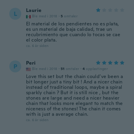
Laurie
L
Ble med i 2018
·
5
omtaler
El material de los pendientes no es plata,
es un material de baja calidad, trae un
recubrimiento que cuando lo tocas se cae
el color plata.
ca. 6 år siden
Peri
P
Ble med i 2018
·
51
omtaler
·
4
opplastinger
Love this set but the chain could’ve been a
bit longer just a tiny bit ! And a nicer chain
instead of traditional loops, maybe a spiral
sparkly chain ? But it is still nice , but the
stones are large and need a nicer heavier
chain that looks more elegant to match the
niceness of the stones! The chain it comes
with is just a average chain.
ca. 6 år siden