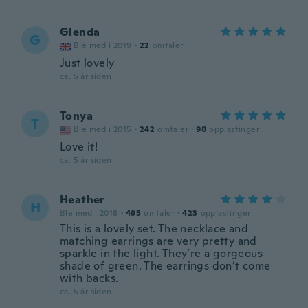
Glenda
G
Ble med i 2019
·
22
omtaler
Just lovely
ca. 5 år siden
Tonya
T
Ble med i 2015
·
242
omtaler
·
98
opplastinger
Love it!
ca. 5 år siden
Heather
H
Ble med i 2018
·
495
omtaler
·
423
opplastinger
This is a lovely set. The necklace and
matching earrings are very pretty and
sparkle in the light. They’re a gorgeous
shade of green. The earrings don’t come
with backs.
ca. 5 år siden