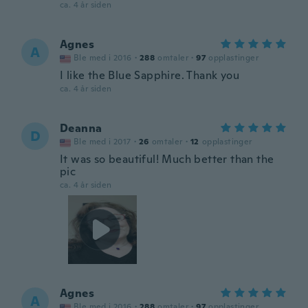
ca. 4 år siden
Agnes
A
Ble med i 2016
·
288
omtaler
·
97
opplastinger
I like the Blue Sapphire. Thank you
ca. 4 år siden
Deanna
D
Ble med i 2017
·
26
omtaler
·
12
opplastinger
It was so beautiful! Much better than the
pic
ca. 4 år siden
Agnes
A
Ble med i 2016
·
288
omtaler
·
97
opplastinger