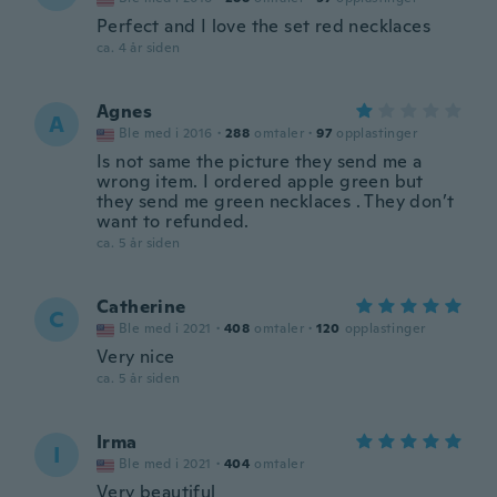
Perfect and I love the set red necklaces
ca. 4 år siden
Agnes
A
Ble med i 2016
·
288
omtaler
·
97
opplastinger
Is not same the picture they send me a
wrong item. I ordered apple green but
they send me green necklaces . They don’t
want to refunded.
ca. 5 år siden
Catherine
C
Ble med i 2021
·
408
omtaler
·
120
opplastinger
Very nice
ca. 5 år siden
Irma
I
Ble med i 2021
·
404
omtaler
Very beautiful