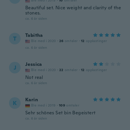
Ble med i 2015
·
10
omtaler
Beautiful set. Nice weight and clarity of the
stones.
ca. 6 år siden
Tabitha
T
Ble med i 2020
·
26
omtaler
·
12
opplastinger
ca. 6 år siden
Jessica
J
Ble med i 2020
·
22
omtaler
·
12
opplastinger
Not real
ca. 6 år siden
Karin
K
Ble med i 2019
·
109
omtaler
Sehr schönes Set bin Begeistert
ca. 6 år siden