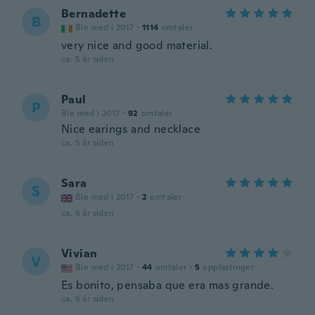
Bernadette
B
Ble med i 2017
·
1114
omtaler
very nice and good material.
ca. 5 år siden
Paul
P
Ble med i 2017
·
92
omtaler
Nice earings and necklace
ca. 5 år siden
Sara
S
Ble med i 2017
·
2
omtaler
ca. 6 år siden
Vivian
V
Ble med i 2017
·
44
omtaler
·
5
opplastinger
Es bonito, pensaba que era mas grande.
ca. 6 år siden