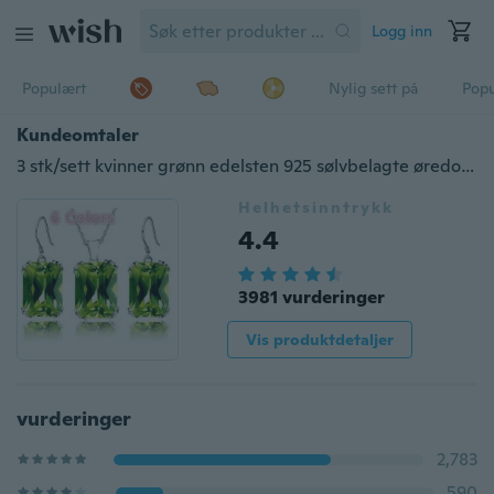
Logg inn
Populært
Nylig sett på
Pop
Kundeomtaler
3 stk/sett kvinner grønn edelsten 925 sølvbelagte øredobber anheng Halskjede smykkesett gave (valg farge)
Helhetsinntrykk
4.4
3981 vurderinger
Vis produktdetaljer
vurderinger
2,783
590