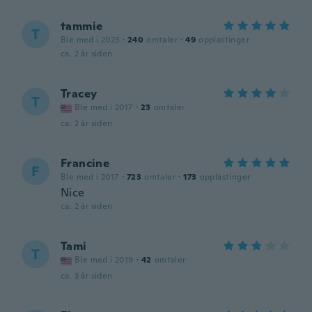
tammie
T
Ble med i 2023
·
240
omtaler
·
49
opplastinger
ca. 2 år siden
Tracey
T
Ble med i 2017
·
23
omtaler
ca. 2 år siden
Francine
F
Ble med i 2017
·
723
omtaler
·
173
opplastinger
Nice
ca. 2 år siden
Tami
T
Ble med i 2019
·
42
omtaler
ca. 3 år siden