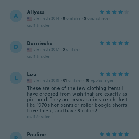
Allyssa
A
Ble med i 2014
·
9
omtaler
·
5
opplastinger
ca. 5 år siden
Darniesha
D
Ble med i 2017
·
5
omtaler
ca. 5 år siden
Lou
L
Ble med i 2019
·
61
omtaler
·
18
opplastinger
These are one of the few clothing items I
have ordered from wish that are exactly as
pictured. They are heavy satin stretch. Just
like 1970s hot pants or roller boogie shorts!
Love these, and have 3 colors!
ca. 5 år siden
Pauline
P