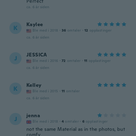
Perfect
ca. 6 år siden
Kaylee
K
Ble med i 2018
·
36
omtaler
·
12
opplastinger
ca. 6 år siden
JESSICA
J
Ble med i 2016
·
72
omtaler
·
11
opplastinger
ca. 6 år siden
Kelley
K
Ble med i 2015
·
11
omtaler
ca. 6 år siden
jenna
J
Ble med i 2018
·
4
omtaler
·
6
opplastinger
not the same Material as in the photos, but
comfy