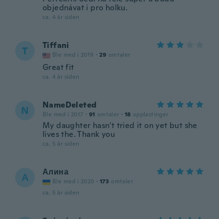
objednávat i pro holku.
ca. 4 år siden
Tiffani
T
Ble med i 2019
·
29
omtaler
Great fit
ca. 4 år siden
NameDeleted
N
Ble med i 2017
·
91
omtaler
·
18
opplastinger
My daughter hasn't tried it on yet but she
lives the. Thank you
ca. 5 år siden
Алина
А
Ble med i 2020
·
173
omtaler
ca. 5 år siden