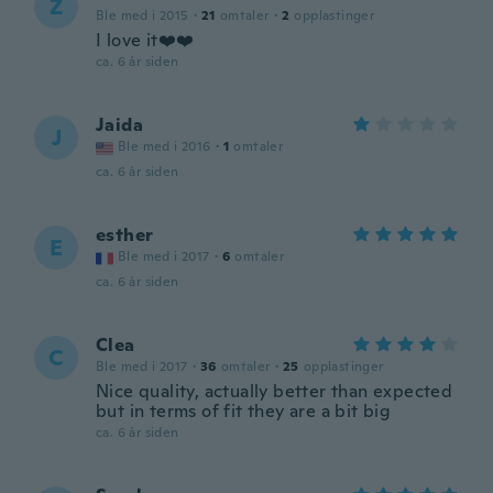
Z
Ble med i 2015
·
21
omtaler
·
2
opplastinger
I love it❤️❤️
ca. 6 år siden
Jaida
J
Ble med i 2016
·
1
omtaler
ca. 6 år siden
esther
E
Ble med i 2017
·
6
omtaler
ca. 6 år siden
Clea
C
Ble med i 2017
·
36
omtaler
·
25
opplastinger
Nice quality, actually better than expected
but in terms of fit they are a bit big
ca. 6 år siden