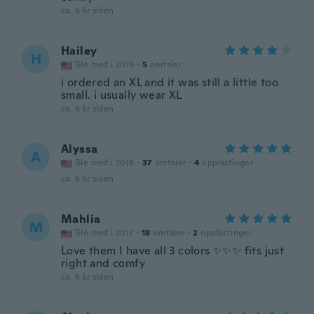
ca. 6 år siden
Hailey
H
Ble med i 2019
·
5
omtaler
i ordered an XL and it was still a little too
small. i usually wear XL
ca. 6 år siden
Alyssa
A
Ble med i 2018
·
37
omtaler
·
4
opplastinger
ca. 6 år siden
Mahlia
M
Ble med i 2017
·
18
omtaler
·
2
opplastinger
Love them I have all 3 colors ✨✨✨ fits just
right and comfy
ca. 6 år siden