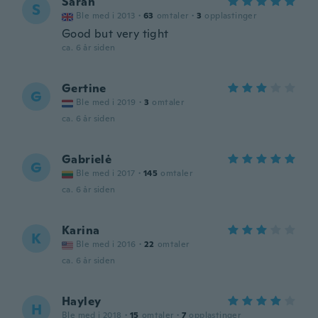
Sarah
S
Ble med i 2013
·
63
omtaler
·
3
opplastinger
Good but very tight
ca. 6 år siden
Gertine
G
Ble med i 2019
·
3
omtaler
ca. 6 år siden
Gabrielė
G
Ble med i 2017
·
145
omtaler
ca. 6 år siden
Karina
K
Ble med i 2016
·
22
omtaler
ca. 6 år siden
Hayley
H
Ble med i 2018
·
15
omtaler
·
7
opplastinger