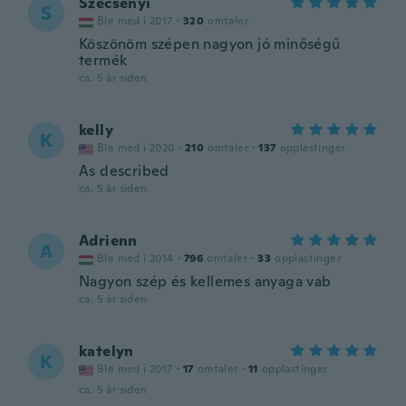
Szécsényi
S
Ble med i 2017
·
320
omtaler
Köszönöm szépen nagyon jó minőségű
termék
ca. 5 år siden
kelly
K
Ble med i 2020
·
210
omtaler
·
137
opplastinger
As described
ca. 5 år siden
Adrienn
A
Ble med i 2014
·
796
omtaler
·
33
opplastinger
Nagyon szép és kellemes anyaga vab
ca. 5 år siden
katelyn
K
Ble med i 2017
·
17
omtaler
·
11
opplastinger
ca. 5 år siden