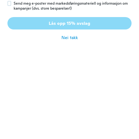
ca. 6 år siden
Send meg e-poster med markedsføringsmateriell og informasjon om
kampanjer (dvs. store besparelser!)
Lia
L
Lås opp 15% avslag
Ble med i 2017
·
38
omtaler
·
1
opplastinger
ca. 6 år siden
Nei takk
Samantha
S
Ble med i 2014
·
153
omtaler
·
9
opplastinger
ca. 6 år siden
Tanya
T
Ble med i 2016
·
34
omtaler
·
3
opplastinger
I went up a size and they still are form
fitting. Somewhat tight. If you want them
to be loose I guess up 2-3 sizes.
ca. 6 år siden
Shai
S
Ble med i 2018
·
15
omtaler
·
8
opplastinger