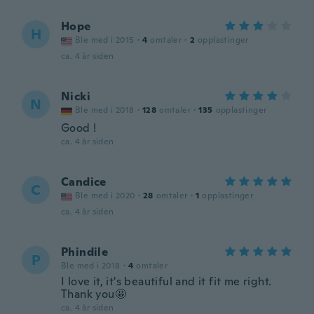
Hope
H
Ble med i 2015
·
4
omtaler
·
2
opplastinger
ca. 4 år siden
Nicki
N
Ble med i 2018
·
128
omtaler
·
135
opplastinger
Good !
ca. 4 år siden
Candice
C
Ble med i 2020
·
28
omtaler
·
1
opplastinger
ca. 4 år siden
Phindile
P
Ble med i 2018
·
4
omtaler
I love it, it's beautiful and it fit me right.
Thank you🤩
ca. 4 år siden