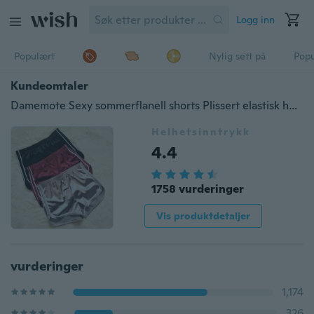
Logg inn
Populært
Nylig sett på
Pop
Kundeomtaler
Damemote Sexy sommerflanell shorts Plissert elastisk høy midje shorts Sportsbukser
Helhetsinntrykk
4.4
1758 vurderinger
Vis produktdetaljer
vurderinger
1,174
326