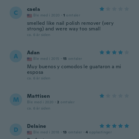
caela
C
Ble med i 2020
·
1
omtaler
smelled like nail polish remover (very
strong) and were way too small
ca. 6 år siden
Adan
A
Ble med i 2015
·
15
omtaler
Muy buenos y comodos le guataron a mi
esposa
ca. 6 år siden
Mattisen
M
Ble med i 2020
·
2
omtaler
ca. 6 år siden
Delaine
D
Ble med i 2018
·
13
omtaler
·
4
opplastinger