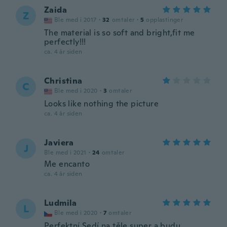
Zaida
Z
Ble med i 2017
·
32
omtaler
·
5
opplastinger
The material is so soft and bright,fit me
perfectly!!!
ca. 4 år siden
Christina
C
Ble med i 2020
·
3
omtaler
Looks like nothing the picture
ca. 4 år siden
Javiera
J
Ble med i 2021
·
24
omtaler
Me encanto
ca. 4 år siden
Ludmila
L
Ble med i 2020
·
7
omtaler
Perfektní Sedí na těle super a budu