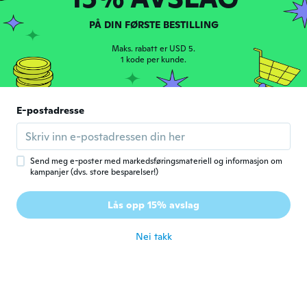
Salvatore
S
PÅ DIN FØRSTE BESTILLING
Ble med i 2018
·
12
omtaler
ca. 6 år siden
Maks. rabatt er USD 5.
1 kode per kunde.
Michael
M
Ble med i 2017
·
36
omtaler
·
2
opplastinger
E-postadresse
Sehr schön
ca. 6 år siden
Send meg e-poster med markedsføringsmateriell og informasjon om
Irek
I
kampanjer (dvs. store besparelser!)
Ble med i 2015
·
8
omtaler
Ok. Tylko słaby jak dla mnie bass, ale
Lås opp 15% avslag
ogólnie jestem zadowolony
ca. 6 år siden
Nei takk
Peter
P
Ble med i 2017
·
25
omtaler
·
1
opplastinger
ca. 6 år siden