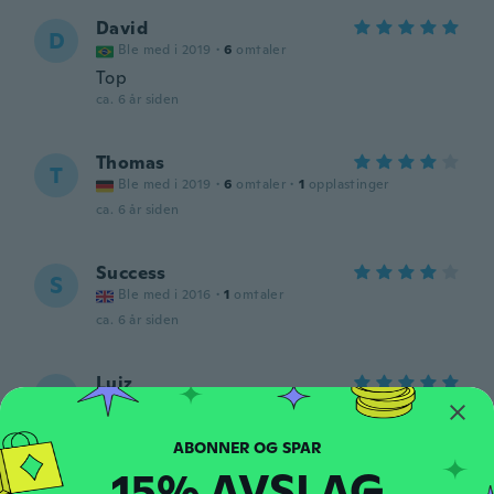
David
D
Ble med i 2019
·
6
omtaler
Top
ca. 6 år siden
Thomas
T
Ble med i 2019
·
6
omtaler
·
1
opplastinger
ca. 6 år siden
Success
S
Ble med i 2016
·
1
omtaler
ca. 6 år siden
Luiz
L
Ble med i 2019
·
3
omtaler
·
2
opplastinger
Muito boa
ca. 6 år siden
15% AVSLAG