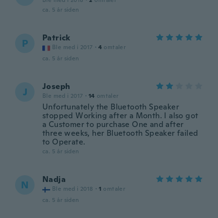
Ble med i 2018
·
2
omtaler
ca. 5 år siden
Patrick
P
Ble med i 2017
·
4
omtaler
ca. 5 år siden
Joseph
J
Ble med i 2017
·
14
omtaler
Unfortunately the Bluetooth Speaker
stopped Working after a Month. I also got
a Customer to purchase One and after
three weeks, her Bluetooth Speaker failed
to Operate.
ca. 5 år siden
Nadja
N
Ble med i 2018
·
1
omtaler
ca. 5 år siden