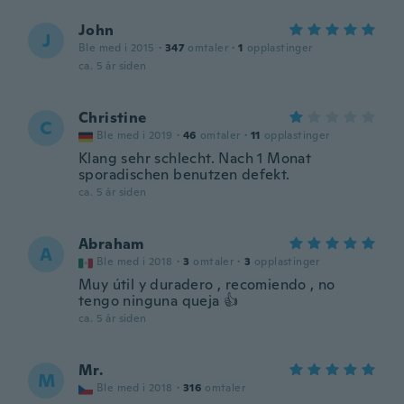
John
J
Ble med i 2015
·
347
omtaler
·
1
opplastinger
ca. 5 år siden
Christine
C
Ble med i 2019
·
46
omtaler
·
11
opplastinger
Klang sehr schlecht. Nach 1 Monat
sporadischen benutzen defekt.
ca. 5 år siden
Abraham
A
Ble med i 2018
·
3
omtaler
·
3
opplastinger
Muy útil y duradero , recomiendo , no
tengo ninguna queja 👍
ca. 5 år siden
Mr.
M
Ble med i 2018
·
316
omtaler