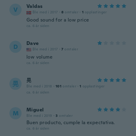
Valdas
V
Ble med i 2017
·
8
omtaler
·
1
opplastinger
Good sound for a low price
ca. 6 år siden
Dave
D
Ble med i 2017
·
7
omtaler
low volume
ca. 6 år siden
晃
晃
Ble med i 2018
·
101
omtaler
·
1
opplastinger
ca. 6 år siden
Miguel
M
Ble med i 2019
·
3
omtaler
Buen producto, cumple la expectativa.
ca. 6 år siden