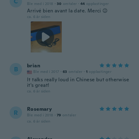
C
Ble med i 2018
·
30
omtaler
·
44
opplastinger
Arrivé bien avant la date. Merci 😉
ca. 6 år siden
brian
B
Ble med i 2017
·
63
omtaler
·
1
opplastinger
It talks really loud in Chinese but otherwise
it's great!
ca. 6 år siden
Rosemary
R
Ble med i 2018
·
79
omtaler
ca. 6 år siden