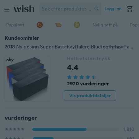
Logg inn
Populært
Nylig sett på
Pop
Kundeomtaler
2018 Ny design Super Bass-høyttalere Bluetooth-høyttaler med FM-radiostøtte Håndfri samtale
Helhetsinntrykk
4.4
2920 vurderinger
Vis produktdetaljer
vurderinger
1,810
681