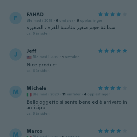
FAHAD
F
Ble med i 2018
·
6
omtaler
·
6
opplastinger
سماعة حجم صغير مناسبة للغرف الصغيره
ca. 6 år siden
Jeff
J
Ble med i 2019
·
1
omtaler
Nice product
ca. 6 år siden
Michele
M
Ble med i 2020
·
11
omtaler
·
4
opplastinger
Bello oggetto si sente bene ed è arrivato in
anticipo
ca. 6 år siden
Marco
M