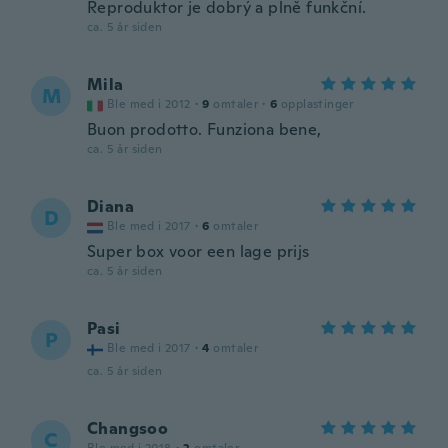
Reproduktor je dobrý a plně funkční.
ca. 5 år siden
Mila
M
Ble med i 2012
·
9
omtaler
·
6
opplastinger
Buon prodotto. Funziona bene,
ca. 5 år siden
Diana
D
Ble med i 2017
·
6
omtaler
Super box voor een lage prijs
ca. 5 år siden
Pasi
P
Ble med i 2017
·
4
omtaler
ca. 5 år siden
Changsoo
C