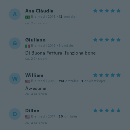
Ana Cláudia
A
Ble med i 2018
·
12
omtaler
ca. 2 år siden
Giuliano
G
Ble med i 2019
·
1
omtaler
Di Buona Fattura ,funziona bene
ca. 2 år siden
William
W
Ble med i 2019
·
114
omtaler
·
1
opplastinger
Awesome
ca. 4 år siden
Dillon
D
Ble med i 2017
·
20
omtaler
ca. 4 år siden