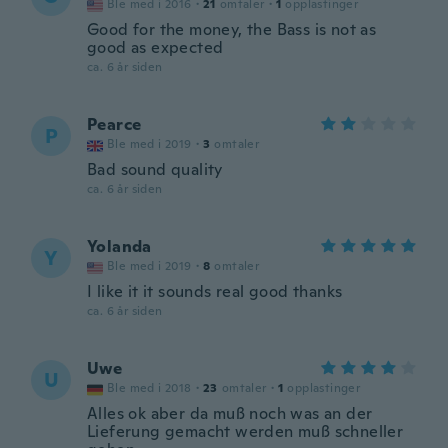
Ble med i 2016
·
21
omtaler
·
1
opplastinger
Good for the money, the Bass is not as
good as expected
ca. 6 år siden
Pearce
P
Ble med i 2019
·
3
omtaler
Bad sound quality
ca. 6 år siden
Yolanda
Y
Ble med i 2019
·
8
omtaler
I like it it sounds real good thanks
ca. 6 år siden
Uwe
U
Ble med i 2018
·
23
omtaler
·
1
opplastinger
Alles ok aber da muß noch was an der
Lieferung gemacht werden muß schneller