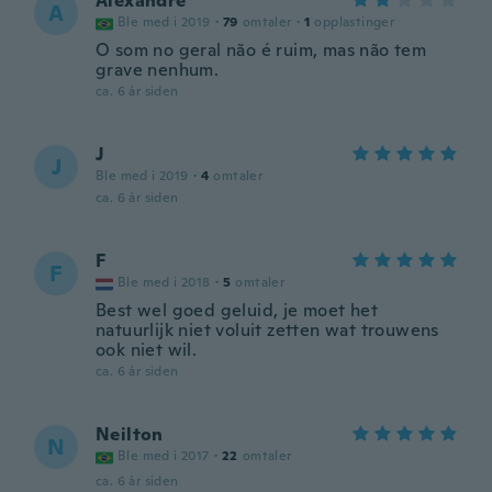
Alexandre
A
Ble med i 2019
·
79
omtaler
·
1
opplastinger
O som no geral não é ruim, mas não tem
grave nenhum.
ca. 6 år siden
J
J
Ble med i 2019
·
4
omtaler
ca. 6 år siden
F
F
Ble med i 2018
·
5
omtaler
Best wel goed geluid, je moet het
natuurlijk niet voluit zetten wat trouwens
ook niet wil.
ca. 6 år siden
Neilton
N
Ble med i 2017
·
22
omtaler
ca. 6 år siden