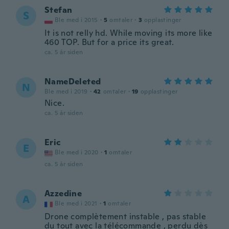
Stefan
S
Ble med i 2015
·
5
omtaler
·
3
opplastinger
It is not relly hd. While moving its more like
460 TOP. But for a price its great.
ca. 5 år siden
NameDeleted
N
Ble med i 2019
·
42
omtaler
·
19
opplastinger
Nice.
ca. 5 år siden
Eric
E
Ble med i 2020
·
1
omtaler
ca. 5 år siden
Azzedine
A
Ble med i 2021
·
1
omtaler
Drone complètement instable , pas stable
du tout avec la télécommande , perdu dès