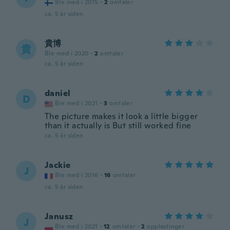
Ble med i 2015
·
2
omtaler
ca. 5 år siden
貴博
貴
Ble med i 2020
·
2
omtaler
ca. 5 år siden
daniel
D
Ble med i 2021
·
3
omtaler
The picture makes it look a little bigger
than it actually is But still worked fine
ca. 5 år siden
Jackie
J
Ble med i 2016
·
16
omtaler
ca. 5 år siden
Janusz
J
Ble med i 2021
·
12
omtaler
·
2
opplastinger