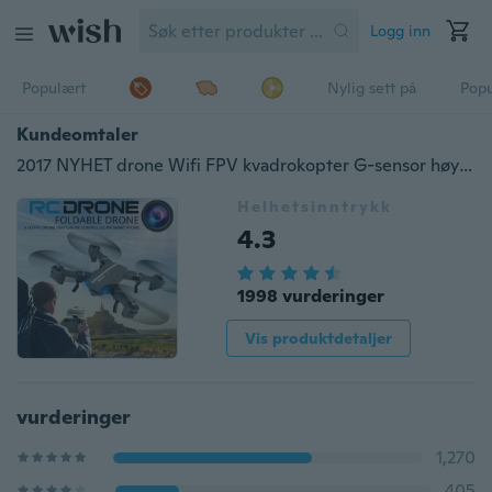
Logg inn
Populært
Nylig sett på
Pop
Kundeomtaler
2017 NYHET drone Wifi FPV kvadrokopter G-sensor høyde hold sammenleggbar selfie RC-droner med HD-kamera dronevideoer
Helhetsinntrykk
4.3
1998 vurderinger
Vis produktdetaljer
vurderinger
1,270
405