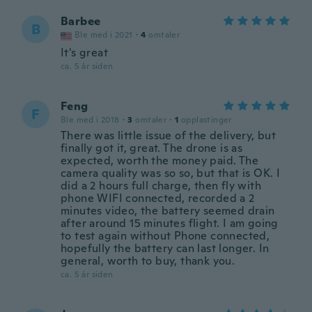
Barbee
B
Ble med i 2021
·
4
omtaler
It's great
ca. 5 år siden
Feng
F
Ble med i 2018
·
3
omtaler
·
1
opplastinger
There was little issue of the delivery, but
finally got it, great. The drone is as
expected, worth the money paid. The
camera quality was so so, but that is OK. I
did a 2 hours full charge, then fly with
phone WIFI connected, recorded a 2
minutes video, the battery seemed drain
after around 15 minutes flight. I am going
to test again without Phone connected,
hopefully the battery can last longer. In
general, worth to buy, thank you.
ca. 5 år siden