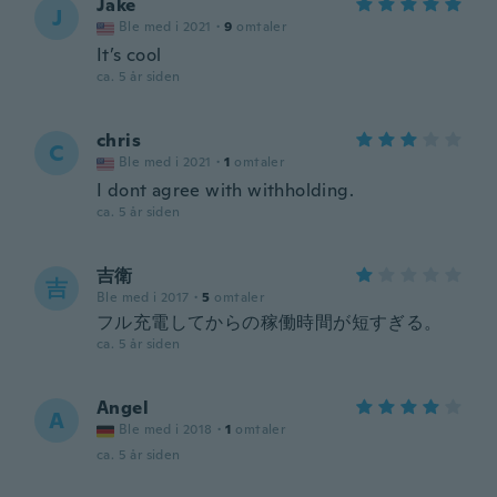
Jake
J
Ble med i 2021
·
9
omtaler
It’s cool
ca. 5 år siden
chris
C
Ble med i 2021
·
1
omtaler
I dont agree with withholding.
ca. 5 år siden
吉衛
吉
Ble med i 2017
·
5
omtaler
フル充電してからの稼働時間が短すぎる。
ca. 5 år siden
Angel
A
Ble med i 2018
·
1
omtaler
ca. 5 år siden