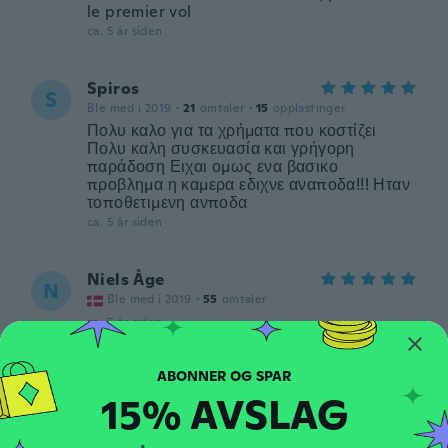
le premier vol
ca. 5 år siden
Spiros
S
Ble med i 2019
·
21
omtaler
·
15
opplastinger
Πολυ καλο για τα χρήματα που κοστίζει
Πολυ καλη συσκευασία και γρήγορη
παράδοση Ειχαι ομως ενα βασικο
προβλημα η καμερα εδιχνε αναποδα!!! Ηταν
τοποθετιμενη ανποδα
ca. 5 år siden
Niels Åge
N
Ble med i 2019
·
55
omtaler
ca. 5 år siden
Silvia
S
15% AVSLAG
Ble med i 2020
·
21
omtaler
·
2
opplastinger
ca. 5 år siden