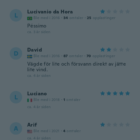
Lucivanio da Hora
L
Ble med i 2016
·
34
omtaler
·
25
opplastinger
Péssimo
ca. 3 år siden
David
D
Ble med i 2016
·
87
omtaler
·
70
opplastinger
Vägde för lite och försvann direkt av jätte
lite vind.
ca. 4 år siden
Luciano
L
Ble med i 2018
·
1
omtaler
ca. 4 år siden
Arif
A
Ble med i 2021
·
4
omtaler
ca. 4 år siden