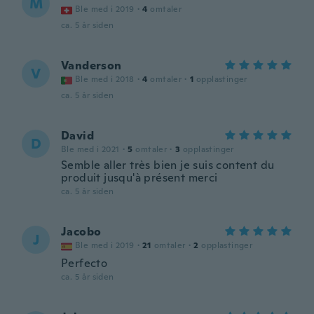
M
Ble med i 2019
·
4
omtaler
ca. 5 år siden
Vanderson
V
Ble med i 2018
·
4
omtaler
·
1
opplastinger
ca. 5 år siden
David
D
Ble med i 2021
·
5
omtaler
·
3
opplastinger
Semble aller très bien je suis content du
produit jusqu'à présent merci
ca. 5 år siden
Jacobo
J
Ble med i 2019
·
21
omtaler
·
2
opplastinger
Perfecto
ca. 5 år siden