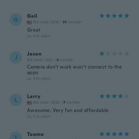
Gail
G
Ble med i 2021
·
21
omtaler
Great
ca. 4 år siden
Jason
J
Ble med i 2021
·
3
omtaler
Camera don’t work won’t connect to the
apps
ca. 5 år siden
Larry
L
Ble med i 2020
·
7
omtaler
Awesome. Very fun and affordable
ca. 5 år siden
Tuomo
T