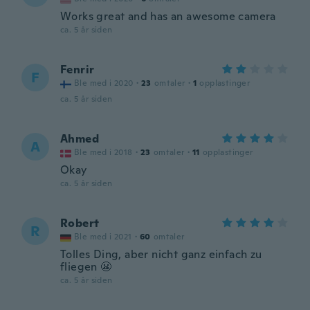
Works great and has an awesome camera
ca. 5 år siden
Fenrir
F
Ble med i 2020
·
23
omtaler
·
1
opplastinger
ca. 5 år siden
Ahmed
A
Ble med i 2018
·
23
omtaler
·
11
opplastinger
Okay
ca. 5 år siden
Robert
R
Ble med i 2021
·
60
omtaler
Tolles Ding, aber nicht ganz einfach zu
fliegen 😬
ca. 5 år siden