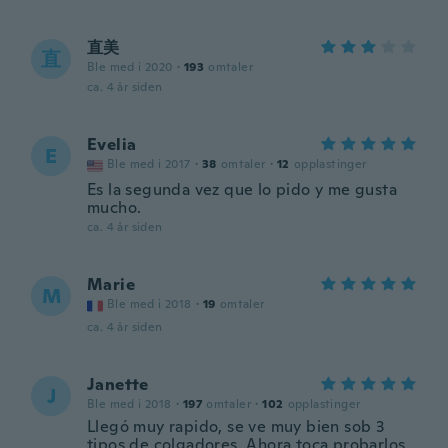
直美
直
Ble med i 2020
·
193
omtaler
ca. 4 år siden
Evelia
E
Ble med i 2017
·
38
omtaler
·
12
opplastinger
Es la segunda vez que lo pido y me gusta
mucho.
ca. 4 år siden
Marie
M
Ble med i 2018
·
19
omtaler
ca. 4 år siden
Janette
J
Ble med i 2018
·
197
omtaler
·
102
opplastinger
Llegó muy rapido, se ve muy bien sob 3
tipos de colgadores. Ahora toca probarlos