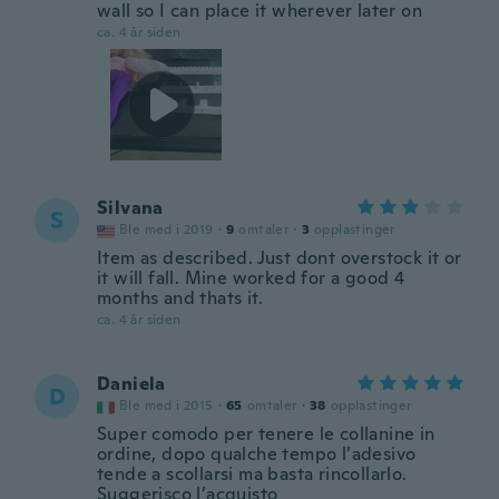
wall so I can place it wherever later on
ca. 4 år siden
Silvana
S
Ble med i 2019
·
9
omtaler
·
3
opplastinger
Item as described. Just dont overstock it or
it will fall. Mine worked for a good 4
months and thats it.
ca. 4 år siden
Daniela
D
Ble med i 2015
·
65
omtaler
·
38
opplastinger
Super comodo per tenere le collanine in
ordine, dopo qualche tempo l’adesivo
tende a scollarsi ma basta rincollarlo.
Suggerisco l’acquisto