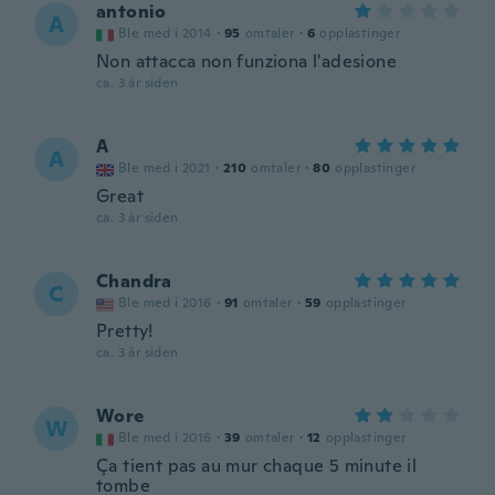
antonio
A
Ble med i 2014
·
95
omtaler
·
6
opplastinger
Non attacca non funziona l'adesione
ca. 3 år siden
A
A
Ble med i 2021
·
210
omtaler
·
80
opplastinger
Great
ca. 3 år siden
Chandra
C
Ble med i 2016
·
91
omtaler
·
59
opplastinger
Pretty!
ca. 3 år siden
Wore
W
Ble med i 2016
·
39
omtaler
·
12
opplastinger
Ça tient pas au mur chaque 5 minute il
tombe