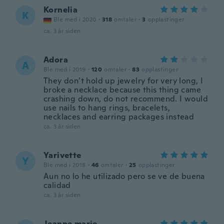
Kornelia
K
Ble med i 2020
·
318
omtaler
·
3
opplastinger
ca. 3 år siden
Adora
A
Ble med i 2019
·
120
omtaler
·
83
opplastinger
They don’t hold up jewelry for very long, I
broke a necklace because this thing came
crashing down, do not recommend. I would
use nails to hang rings, bracelets,
necklaces and earring packages instead
ca. 3 år siden
Yarivette
Y
Ble med i 2018
·
46
omtaler
·
25
opplastinger
Aun no lo he utilizado pero se ve de buena
calidad
ca. 3 år siden
Jeanne.marie