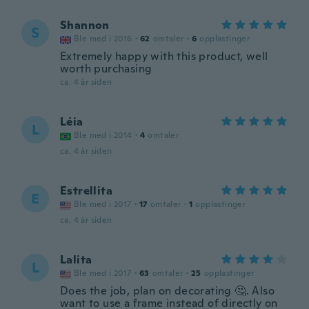
Shannon
S
Ble med i 2016
·
62
omtaler
·
6
opplastinger
Extremely happy with this product, well
worth purchasing
ca. 4 år siden
Léia
L
Ble med i 2014
·
4
omtaler
ca. 4 år siden
Estrellita
E
Ble med i 2017
·
17
omtaler
·
1
opplastinger
ca. 4 år siden
Lalita
L
Ble med i 2017
·
63
omtaler
·
25
opplastinger
Does the job, plan on decorating 🤔. Also
want to use a frame instead of directly on