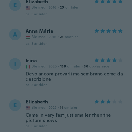
Elizabeth
E
Ble med i 2016
·
25
omtaler
ca. 3 år siden
Anna Mária
A
Ble med i 2016
·
21
omtaler
ca. 3 år siden
Irina
I
Ble med i 2020
·
139
omtaler
·
36
opplastinger
Devo ancora provarli ma sembrano come da
descrizione
ca. 3 år siden
Elizabeth
E
Ble med i 2022
·
11
omtaler
Came in very fast just smaller then the
picture shows
ca. 3 år siden