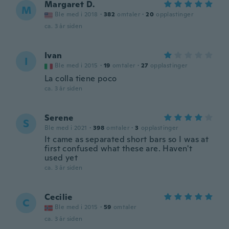
Margaret D.
M
Ble med i 2018
·
382
omtaler
·
20
opplastinger
ca. 3 år siden
Ivan
I
Ble med i 2015
·
19
omtaler
·
27
opplastinger
La colla tiene poco
ca. 3 år siden
Serene
S
Ble med i 2021
·
398
omtaler
·
3
opplastinger
It came as separated short bars so I was at
first confused what these are. Haven't
used yet
ca. 3 år siden
Cecilie
C
Ble med i 2015
·
59
omtaler
ca. 3 år siden