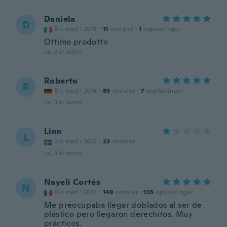
Daniela
D
Ble med i 2018
·
11
omtaler
·
1
opplastinger
Ottimo prodotto
ca. 3 år siden
Roberto
R
Ble med i 2014
·
85
omtaler
·
7
opplastinger
ca. 3 år siden
Linn
L
Ble med i 2015
·
23
omtaler
ca. 3 år siden
Nayeli Cortés
N
Ble med i 2016
·
149
omtaler
·
135
opplastinger
Me preocupaba llegar doblados al ser de
plástico pero llegaron derechitos. Muy
prácticos.