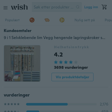
Logg inn
Populært
Nylig sett på
Pop
Kundeomtaler
9 i 1 Selvklebende lim Vegg hengende lagringskroker smykker Display Organizer halskjede henger
Helhetsinntrykk
4.2
3698 vurderinger
Vis produktdetaljer
vurderinger
2,176
659