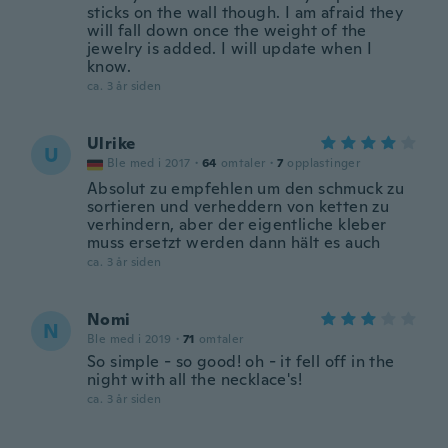
sticks on the wall though. I am afraid they
will fall down once the weight of the
jewelry is added. I will update when I
know.
ca. 3 år siden
Ulrike
U
Ble med i 2017
·
64
omtaler
·
7
opplastinger
Absolut zu empfehlen um den schmuck zu
sortieren und verheddern von ketten zu
verhindern, aber der eigentliche kleber
muss ersetzt werden dann hält es auch
ca. 3 år siden
Nomi
N
Ble med i 2019
·
71
omtaler
So simple - so good! oh - it fell off in the
night with all the necklace's!
ca. 3 år siden