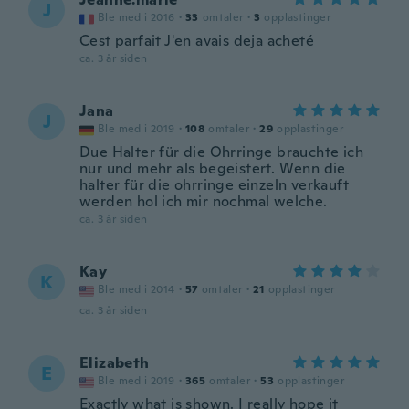
J
Ble med i 2016
·
33
omtaler
·
3
opplastinger
Cest parfait J'en avais deja acheté
ca. 3 år siden
Jana
J
Ble med i 2019
·
108
omtaler
·
29
opplastinger
Due Halter für die Ohrringe brauchte ich
nur und mehr als begeistert. Wenn die
halter für die ohrringe einzeln verkauft
werden hol ich mir nochmal welche.
ca. 3 år siden
Kay
K
Ble med i 2014
·
57
omtaler
·
21
opplastinger
ca. 3 år siden
Elizabeth
E
Ble med i 2019
·
365
omtaler
·
53
opplastinger
Exactly what is shown. I really hope it