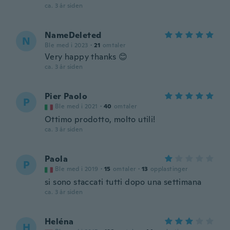
ca. 3 år siden
NameDeleted
N
Ble med i 2023
·
21
omtaler
Very happy thanks 😊
ca. 3 år siden
Pier Paolo
P
Ble med i 2021
·
40
omtaler
Ottimo prodotto, molto utili!
ca. 3 år siden
Paola
P
Ble med i 2019
·
15
omtaler
·
13
opplastinger
si sono staccati tutti dopo una settimana
ca. 3 år siden
Heléna
H