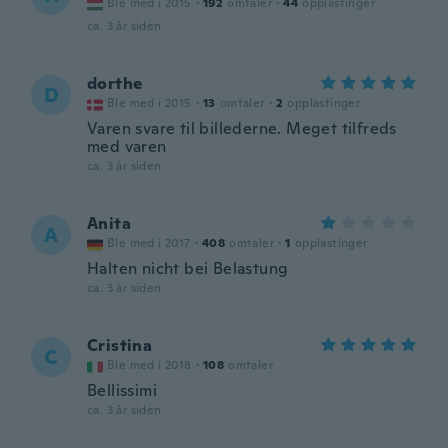
Ble med i 2015
·
192
omtaler
·
44
opplastinger
ca. 3 år siden
dorthe
D
Ble med i 2015
·
13
omtaler
·
2
opplastinger
Varen svare til billederne. Meget tilfreds
med varen
ca. 3 år siden
Anita
A
Ble med i 2017
·
408
omtaler
·
1
opplastinger
Halten nicht bei Belastung
ca. 3 år siden
Cristina
C
Ble med i 2018
·
108
omtaler
Bellissimi
ca. 3 år siden