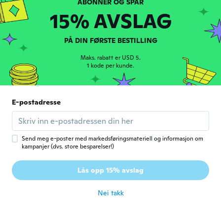
Ble med i 2015
·
1
omtaler
15% AVSLAG
ca. 4 år siden
PÅ DIN FØRSTE BESTILLING
martine
M
Ble med i 2015
·
461
omtaler
·
34
opplastinger
Maks. rabatt er USD 5.
Un peu grossier en plastique
1 kode per kunde.
ca. 4 år siden
Laura
E-postadresse
L
Ble med i 2018
·
66
omtaler
ca. 4 år siden
Send meg e-poster med markedsføringsmateriell og informasjon om
kampanjer (dvs. store besparelser!)
Kelly
K
Ble med i 2019
·
487
omtaler
·
18
opplastinger
Lås opp 15% avslag
Love it
ca. 4 år siden
Nei takk
Rosalinda
R