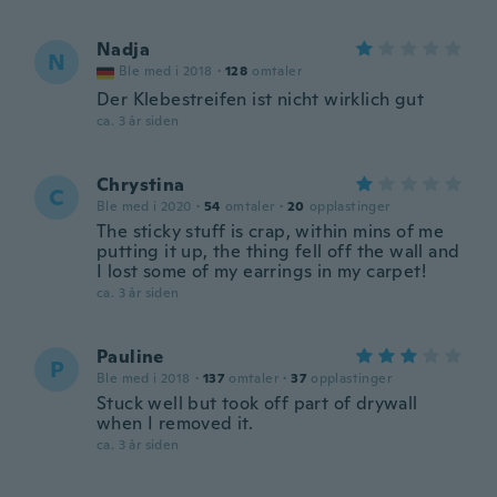
Nadja
N
Ble med i 2018
·
128
omtaler
Der Klebestreifen ist nicht wirklich gut
ca. 3 år siden
Chrystina
C
Ble med i 2020
·
54
omtaler
·
20
opplastinger
The sticky stuff is crap, within mins of me
putting it up, the thing fell off the wall and
I lost some of my earrings in my carpet!
ca. 3 år siden
Pauline
P
Ble med i 2018
·
137
omtaler
·
37
opplastinger
Stuck well but took off part of drywall
when I removed it.
ca. 3 år siden