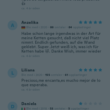
👍
ca. 4 år siden
Anzelika
A
Ble med i 2020
·
86
omtaler
·
84
opplastinger
Habe schon lange irgendwas in der Art für
meine Ketten gesucht, daß nicht viel Platz
nimmt. Endlich gefunden, auf die Wand
geklebt. Super. Jetzt weiß ich, was ich für
Ketten habe 🤣. Danke Wish, immer wieder
ca. 4 år siden
Liliana
L
Ble med i 2020
·
155
omtaler
·
61
opplastinger
Precioso,me encanta,es mucho mejor de lo
que esperaba.
ca. 4 år siden
Daniela
D
Ble med i 2018
·
53
omtaler
·
5
opplastinger