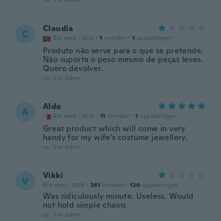
ca. 3 år siden
Claudia
C
Ble med i 2021
·
1
omtaler
·
1
opplastinger
Produto não serve para o que se pretende.
Não suporta o peso mesmo de peças leves.
Quero devolver.
ca. 3 år siden
Aldo
A
Ble med i 2018
·
11
omtaler
·
1
opplastinger
Great product which will come in very
handy for my wife's costume jewellery.
ca. 3 år siden
Vikki
V
Ble med i 2018
·
261
omtaler
·
120
opplastinger
Was ridiculously minute. Useless. Would
not hold simple chains
ca. 3 år siden