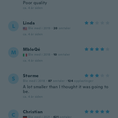
Poor quality
ca. 4 år siden
Linda
L
Ble med i 2019
·
20
omtaler
ca. 4 år siden
MbloQé
M
Ble med i 2018
·
10
omtaler
ca. 4 år siden
Storme
S
Ble med i 2018
·
87
omtaler
·
124
opplastinger
A lot smaller than I thought it was going to
be.
ca. 4 år siden
Christian
C
Ble med i 2021
·
421
omtaler