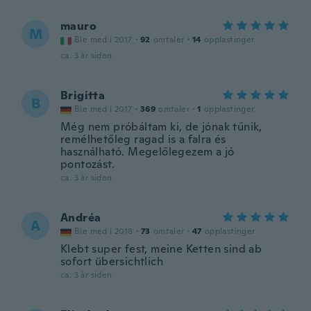
mauro
M
Ble med i 2017
·
92
omtaler
·
14
opplastinger
ca. 3 år siden
Brigitta
B
Ble med i 2017
·
369
omtaler
·
1
opplastinger
Még nem próbáltam ki, de jónak tűnik,
remélhetőleg ragad is a falra és
használható. Megelőlegezem a jó
pontozást.
ca. 3 år siden
Andréa
A
Ble med i 2018
·
73
omtaler
·
47
opplastinger
Klebt super fest, meine Ketten sind ab
sofort übersichtlich
ca. 3 år siden