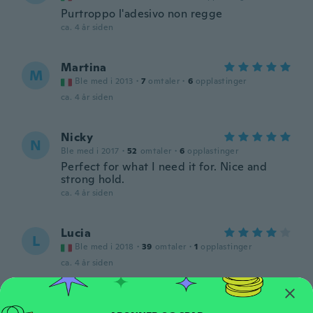
Purtroppo l'adesivo non regge
ca. 4 år siden
Martina
M
Ble med i 2013
·
7
omtaler
·
6
opplastinger
ca. 4 år siden
Nicky
N
Ble med i 2017
·
52
omtaler
·
6
opplastinger
Perfect for what I need it for. Nice and
strong hold.
ca. 4 år siden
Lucia
L
Ble med i 2018
·
39
omtaler
·
1
opplastinger
ca. 4 år siden
Imelda
I