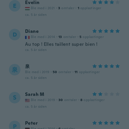
Evelin
E
Ble med i 2021
·
3
omtaler
·
1
opplastinger
ca. 5 år siden
Diane
D
Ble med i 2014
·
13
omtaler
·
5
opplastinger
Au top ! Elles taillent super bien !
ca. 5 år siden
泉
泉
Ble med i 2019
·
50
omtaler
·
11
opplastinger
ca. 5 år siden
Sarah M
S
Ble med i 2019
·
30
omtaler
·
8
opplastinger
ca. 5 år siden
Peter
P
Ble med i 2014
·
6
omtaler