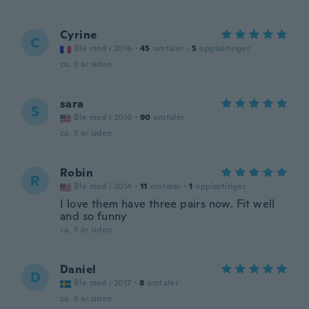
Cyrine
C
Ble med i 2016
·
45
omtaler
·
5
opplastinger
ca. 5 år siden
sara
S
Ble med i 2016
·
90
omtaler
ca. 5 år siden
Robin
R
Ble med i 2014
·
11
omtaler
·
1
opplastinger
I love them have three pairs now. Fit well
and so funny
ca. 5 år siden
Daniel
D
Ble med i 2017
·
8
omtaler
ca. 5 år siden