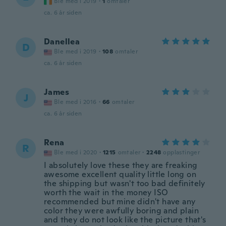
Ble med i 2019
·
1
omtaler
ca. 6 år siden
Danellea
D
Ble med i 2019
·
108
omtaler
ca. 6 år siden
James
J
Ble med i 2016
·
66
omtaler
ca. 6 år siden
Rena
R
Ble med i 2020
·
1215
omtaler
·
2248
opplastinger
I absolutely love these they are freaking
awesome excellent quality little long on
the shipping but wasn't too bad definitely
worth the wait in the money ISO
recommended but mine didn't have any
color they were awfully boring and plain
and they do not look like the picture that's