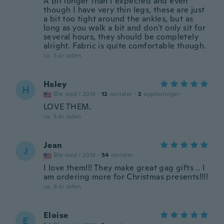
A bit longer than I expected and even
though I have very thin legs, these are just
a bit too tight around the ankles, but as
long as you walk a bit and don't only sit for
several hours, they should be completely
alright. Fabric is quite comfortable though.
ca. 5 år siden
Haley
H
Ble med i 2016
·
12
omtaler
·
2
opplastinger
LOVE THEM.
ca. 5 år siden
Jean
J
Ble med i 2016
·
54
omtaler
I love them!!! They make great gag gifts .. I
am ordering more for Christmas presents!!!!
ca. 6 år siden
Eloise
E