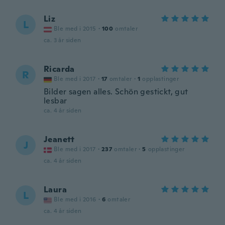
Liz
L
Ble med i 2015
·
100
omtaler
ca. 3 år siden
Ricarda
R
Ble med i 2017
·
17
omtaler
·
1
opplastinger
Bilder sagen alles. Schön gestickt, gut
lesbar
ca. 4 år siden
Jeanett
J
Ble med i 2017
·
237
omtaler
·
5
opplastinger
ca. 4 år siden
Laura
L
Ble med i 2016
·
6
omtaler
ca. 4 år siden