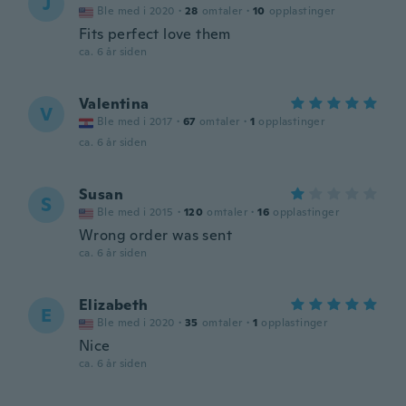
J
Ble med i 2020
·
28
omtaler
·
10
opplastinger
Fits perfect love them
ca. 6 år siden
Valentina
V
Ble med i 2017
·
67
omtaler
·
1
opplastinger
ca. 6 år siden
Susan
S
Ble med i 2015
·
120
omtaler
·
16
opplastinger
Wrong order was sent
ca. 6 år siden
Elizabeth
E
Ble med i 2020
·
35
omtaler
·
1
opplastinger
Nice
ca. 6 år siden