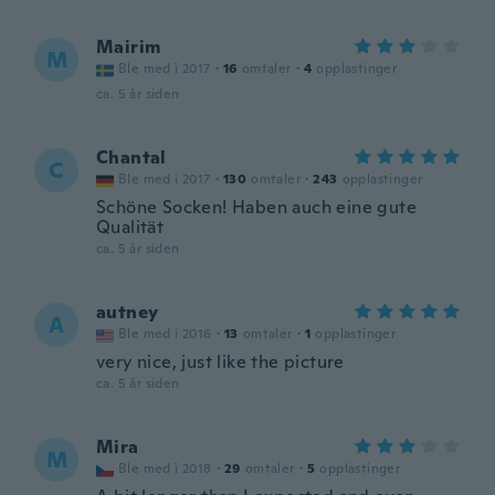
Mairim
M
Ble med i 2017
·
16
omtaler
·
4
opplastinger
ca. 5 år siden
Chantal
C
Ble med i 2017
·
130
omtaler
·
243
opplastinger
Schöne Socken! Haben auch eine gute
Qualität
ca. 5 år siden
autney
A
Ble med i 2016
·
13
omtaler
·
1
opplastinger
very nice, just like the picture
ca. 5 år siden
Mira
M
Ble med i 2018
·
29
omtaler
·
5
opplastinger