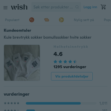
Logg inn
Populært
Nylig sett på
Pop
Kundeomtaler
Kule brevtrykk sokker bomullssokker hvite sokker
Helhetsinntrykk
4.6
1295 vurderinger
Vis produktdetaljer
vurderinger
1,011
161