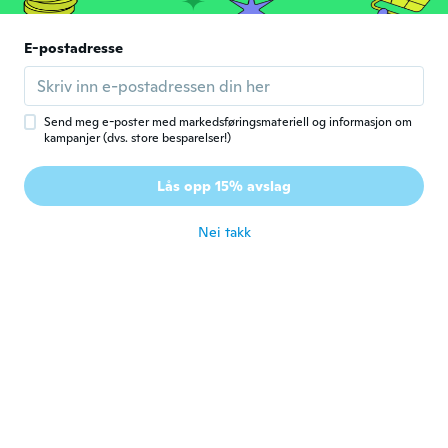
ca. 6 år siden
E-postadresse
Melissa
M
Ble med i 2015
·
8
omtaler
ca. 6 år siden
Send meg e-poster med markedsføringsmateriell og informasjon om
kampanjer (dvs. store besparelser!)
Mary
M
Lås opp 15% avslag
Ble med i 2019
·
462
omtaler
·
11
opplastinger
ca. 6 år siden
Nei takk
Celina
C
Ble med i 2017
·
8
omtaler
ca. 6 år siden
Sally
S
Ble med i 2019
·
8
omtaler
·
4
opplastinger
ca. 6 år siden