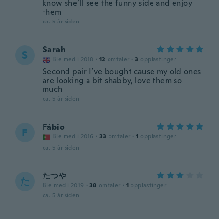
know she’ll see the funny side and enjoy
them
ca. 5 år siden
Sarah
S
Ble med i 2018
·
12
omtaler
·
3
opplastinger
Second pair I’ve bought cause my old ones
are looking a bit shabby, love them so
much
ca. 5 år siden
Fábio
F
Ble med i 2016
·
33
omtaler
·
1
opplastinger
ca. 5 år siden
たつや
た
Ble med i 2019
·
38
omtaler
·
1
opplastinger
ca. 5 år siden