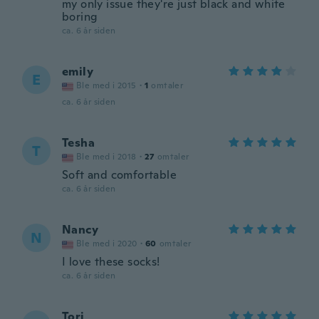
my only issue they're just black and white
boring
ca. 6 år siden
emily
E
Ble med i 2015
·
1
omtaler
ca. 6 år siden
Tesha
T
Ble med i 2018
·
27
omtaler
Soft and comfortable
ca. 6 år siden
Nancy
N
Ble med i 2020
·
60
omtaler
I love these socks!
ca. 6 år siden
Tori