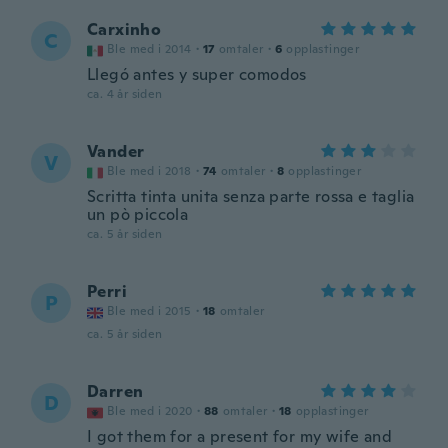
Carxinho
C
Ble med i 2014
·
17
omtaler
·
6
opplastinger
Llegó antes y super comodos
ca. 4 år siden
Vander
V
Ble med i 2018
·
74
omtaler
·
8
opplastinger
Scritta tinta unita senza parte rossa e taglia
un pò piccola
ca. 5 år siden
Perri
P
Ble med i 2015
·
18
omtaler
ca. 5 år siden
Darren
D
Ble med i 2020
·
88
omtaler
·
18
opplastinger
I got them for a present for my wife and