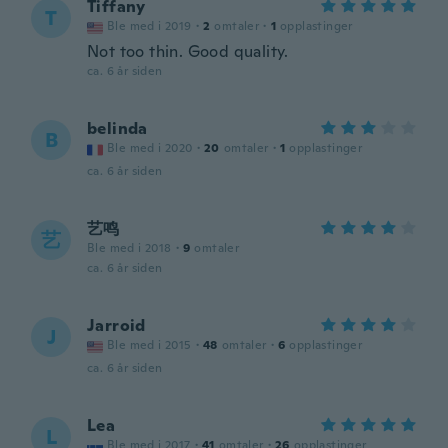
Tiffany
T
Ble med i 2019
·
2
omtaler
·
1
opplastinger
Not too thin. Good quality.
ca. 6 år siden
belinda
B
Ble med i 2020
·
20
omtaler
·
1
opplastinger
ca. 6 år siden
艺鸣
艺
Ble med i 2018
·
9
omtaler
ca. 6 år siden
Jarroid
J
Ble med i 2015
·
48
omtaler
·
6
opplastinger
ca. 6 år siden
Lea
L
Ble med i 2017
·
41
omtaler
·
26
opplastinger