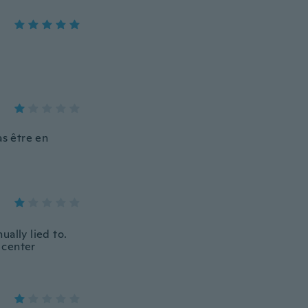
as être en
ually lied to.
e center