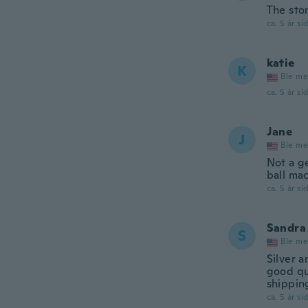
The ston
ca. 5 år si
katie
K
Ble me
ca. 5 år si
Jane
J
Ble me
Not a g
ball ma
ca. 5 år si
Sandra
S
Ble me
Silver a
good qu
shipping
ca. 5 år si