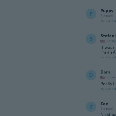
Puppy
P
Ble med i 
ca. 5 år si
Stefani
S
Ble me
It was n
I'm an 
ca. 5 år si
Dora
D
Ble me
Really li
ca. 5 år si
Zoé
Z
Ble med i 
N'est pa