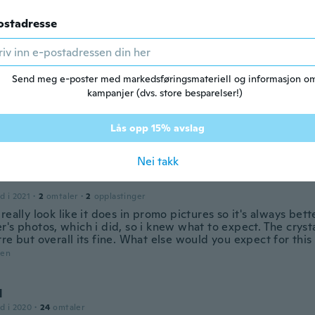
ostadresse
Send meg e-poster med markedsføringsmateriell og informasjon o
kampanjer (dvs. store besparelser!)
nie
d i 2014
·
22
omtaler
·
3
opplastinger
onito igual na foto
Lås opp 15% avslag
den
Nei takk
d i 2021
·
2
omtaler
·
2
opplastinger
really look like it does in promo pictures so it's always bet
's photos, which i did, so i knew what to expect. The crystal
re but overall its fine. What else would you expect for this 
den
N
d i 2020
·
24
omtaler