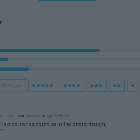
r
Nyttigste
d i 2014
·
229
omtaler
·
8
opplastinger
 is nice, not as petite as in the photo though.
den