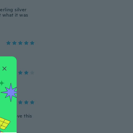
rling silver
t what it was
es. I love this