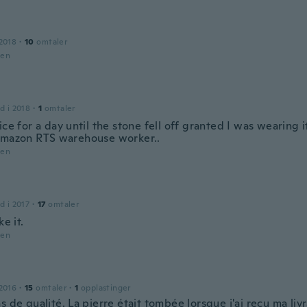
2018
·
10
omtaler
den
d i 2018
·
1
omtaler
ice for a day until the stone fell off granted I was wearing 
Amazon RTS warehouse worker..
den
d i 2017
·
17
omtaler
ke it.
den
2016
·
15
omtaler
·
1
opplastinger
s de qualité. La pierre était tombée lorsque j'ai reçu ma liv