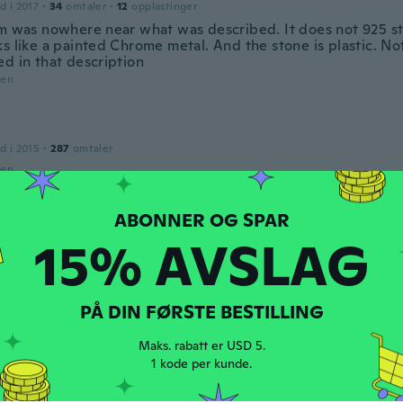
d i 2017
·
34
omtaler
·
12
opplastinger
em was nowhere near what was described. It does not 925 ste
s like a painted Chrome metal. And the stone is plastic. No
ed in that description
den
d i 2015
·
287
omtaler
den
15% AVSLAG
d i 2019
·
50
omtaler
·
17
opplastinger
den
PÅ DIN FØRSTE BESTILLING
d i 2016
·
14
omtaler
·
3
opplastinger
Maks. rabatt er USD 5.
prettier than expected. I need to see if they have more styl
1 kode per kunde.
den