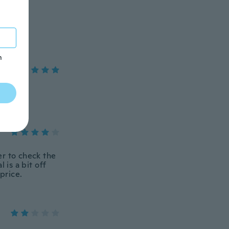
m
ter to check the
 is a bit off
price.