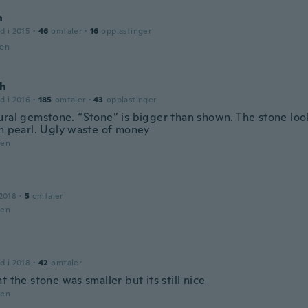
n
d i 2015
·
46
omtaler
·
16
opplastinger
den
h
d i 2016
·
185
omtaler
·
43
opplastinger
ural gemstone. “Stone” is bigger than shown. The stone loo
on pearl. Ugly waste of money
den
2018
·
5
omtaler
den
d i 2018
·
42
omtaler
t the stone was smaller but its still nice
den