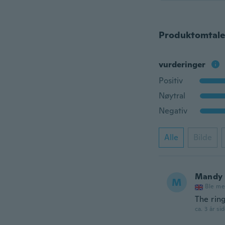
Produktomtale
vurderinger
Positiv
Nøytral
Negativ
Alle
Bilde
Mandy
M
Ble me
The ring
ca. 3 år si