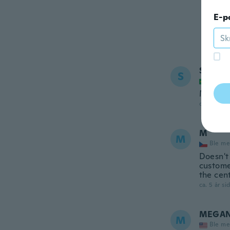
E-p
Stepha
S
Ble me
Muito b
ca. 5 år si
M
M
Ble me
Doesn't 
customer
the cent
ca. 5 år si
MEGA
M
Ble me