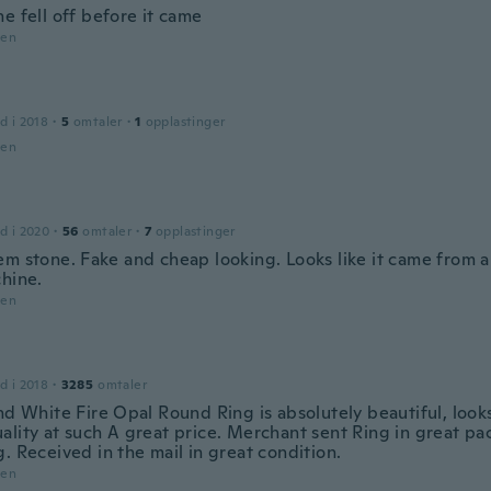
e fell off before it came
den
d i 2018
·
5
omtaler
·
1
opplastinger
den
d i 2020
·
56
omtaler
·
7
opplastinger
em stone. Fake and cheap looking. Looks like it came from 
chine.
den
d i 2018
·
3285
omtaler
nd White Fire Opal Round Ring is absolutely beautiful, looks
ality at such A great price. Merchant sent Ring in great pa
. Received in the mail in great condition.
den