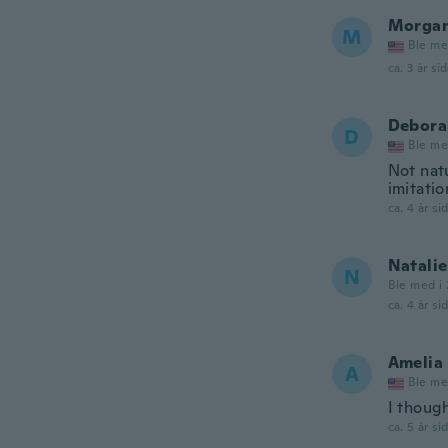
Morga
M
Ble me
ca. 3 år si
Debora
D
Ble me
Not nat
imitati
ca. 4 år si
Natalie
N
Ble med i 
ca. 4 år si
Amelia
A
Ble me
I though
ca. 5 år si