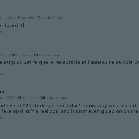
d i 2018
·
8
omtaler
·
1
opplastinger
r loved it!
den
2018
·
13
omtaler
·
10
opplastinger
e est plus petite que le réceptacle et l’anneau ne semble p
den
nn
d i 2015
·
93
omtaler
·
26
opplastinger
initely not 925 sterling silver, I don't know why we are contin
fake opal isn't a real opal and it's not even glued on on th
den