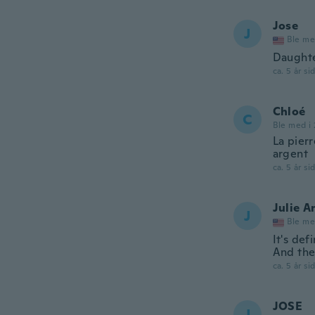
Jose
J
Ble me
Daughte
ca. 5 år si
Chloé
C
Ble med i 
La pierr
argent
ca. 5 år si
Julie A
J
Ble me
It's def
And the 
ca. 5 år si
JOSE
J