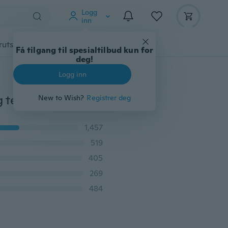
Logg
inn
rutstyr
Gadgets
Verktøy
Mer
Få tilgang til spesialtilbud kun for
deg!
Logg inn
Utsøkt 925 solid sterling sølv natur edelsten slank ring teksturert brannopal diamant stabling ringer brud bryllup forlovelse fine smykker størrelse 6 7 8 9 10
New to Wish?
Registrer deg
1,457
519
405
269
484