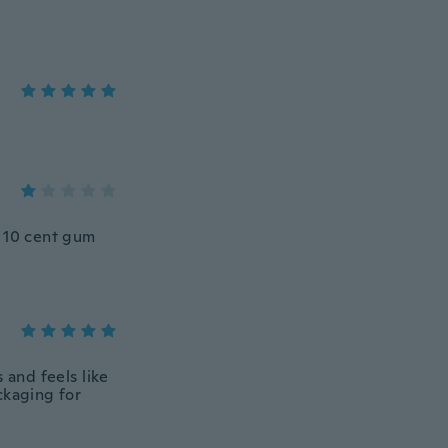
a 10 cent gum
 and feels like
ckaging for