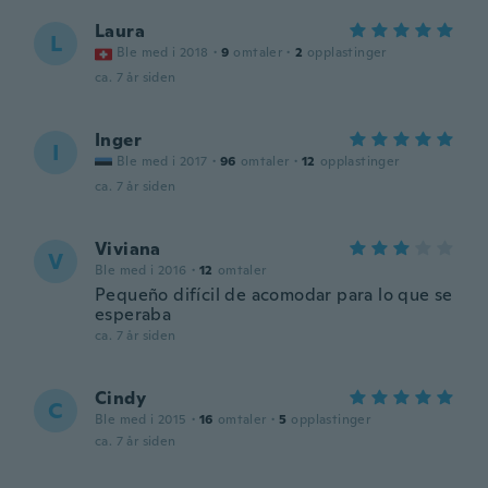
Laura
L
Ble med i 2018
·
9
omtaler
·
2
opplastinger
ca. 7 år siden
Inger
I
Ble med i 2017
·
96
omtaler
·
12
opplastinger
ca. 7 år siden
Viviana
V
Ble med i 2016
·
12
omtaler
Pequeño difícil de acomodar para lo que se
esperaba
ca. 7 år siden
Cindy
C
Ble med i 2015
·
16
omtaler
·
5
opplastinger
ca. 7 år siden