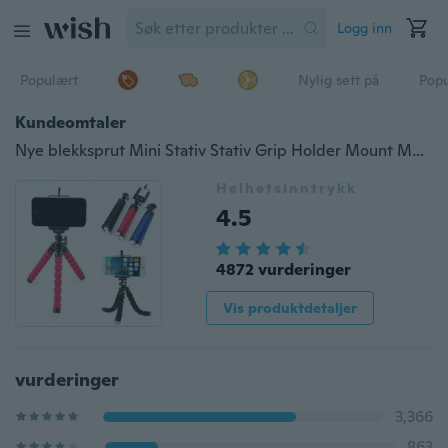
Logg inn
Populært
Nylig sett på
Pop
Kundeomtaler
Nye blekksprut Mini Stativ Stativ Grip Holder Mount Mobiltelefoner Kameraer
Helhetsinntrykk
4.5
4872 vurderinger
Vis produktdetaljer
vurderinger
3,366
863