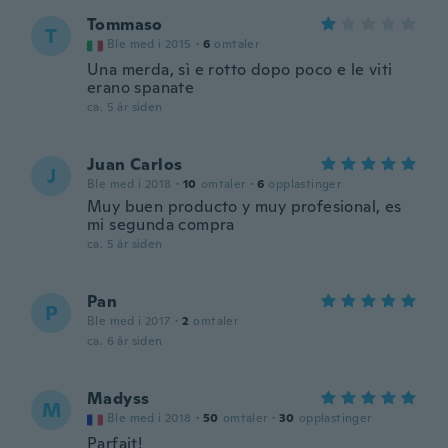
Tommaso
T
Ble med i 2015
·
6
omtaler
Una merda, sì e rotto dopo poco e le viti
erano spanate
ca. 5 år siden
Juan Carlos
J
Ble med i 2018
·
10
omtaler
·
6
opplastinger
Muy buen producto y muy profesional, es
mi segunda compra
ca. 5 år siden
Pan
P
Ble med i 2017
·
2
omtaler
ca. 6 år siden
Madyss
M
Ble med i 2018
·
50
omtaler
·
30
opplastinger
Parfait!