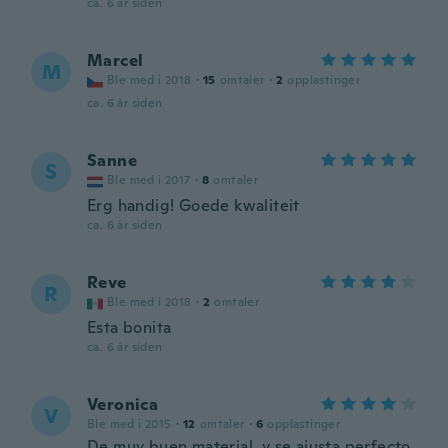
ca. 6 år siden
Marcel
M
Ble med i 2018
·
15
omtaler
·
2
opplastinger
ca. 6 år siden
Sanne
S
Ble med i 2017
·
8
omtaler
Erg handig! Goede kwaliteit
ca. 6 år siden
Reve
R
Ble med i 2018
·
2
omtaler
Esta bonita
ca. 6 år siden
Veronica
V
Ble med i 2015
·
12
omtaler
·
6
opplastinger
De muy buen material, y se ajusta perfecto