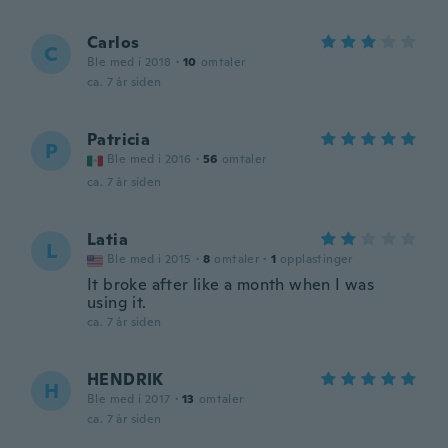
Carlos
C
Ble med i 2018
·
10
omtaler
ca. 7 år siden
Patricia
P
Ble med i 2016
·
56
omtaler
ca. 7 år siden
Latia
L
Ble med i 2015
·
8
omtaler
·
1
opplastinger
It broke after like a month when I was
using it.
ca. 7 år siden
HENDRIK
H
Ble med i 2017
·
13
omtaler
ca. 7 år siden