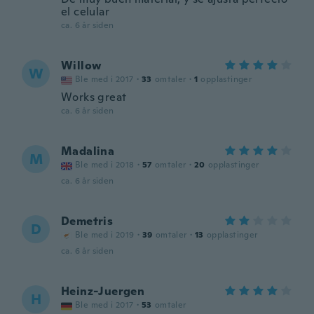
el celular
ca. 6 år siden
Willow
W
Ble med i 2017
·
33
omtaler
·
1
opplastinger
Works great
ca. 6 år siden
Madalina
M
Ble med i 2018
·
57
omtaler
·
20
opplastinger
ca. 6 år siden
Demetris
D
Ble med i 2019
·
39
omtaler
·
13
opplastinger
ca. 6 år siden
Heinz-Juergen
H
Ble med i 2017
·
53
omtaler