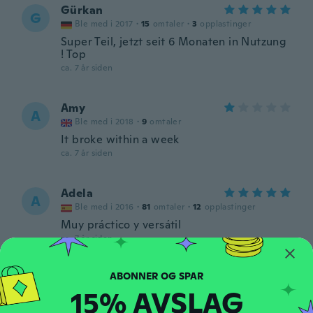
Gürkan
G
Ble med i 2017
·
15
omtaler
·
3
opplastinger
Super Teil, jetzt seit 6 Monaten in Nutzung
! Top
ca. 7 år siden
Amy
A
Ble med i 2018
·
9
omtaler
It broke within a week
ca. 7 år siden
Adela
A
Ble med i 2016
·
81
omtaler
·
12
opplastinger
Muy práctico y versátil
ca. 7 år siden
Francisco
F
15% AVSLAG
Ble med i 2015
·
21
omtaler
·
4
opplastinger
ca. 7 år siden