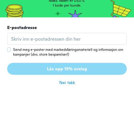
Maks. rabatt er USD 5.
Ciro
1 kode per kunde.
C
Ble med i 2014
·
22
omtaler
·
1
opplastinger
ca. 7 år siden
E-postadresse
M
M
Ble med i 2017
·
14
omtaler
ca. 7 år siden
Send meg e-poster med markedsføringsmateriell og informasjon om
kampanjer (dvs. store besparelser!)
Paolo
P
Lås opp 15% avslag
Ble med i 2015
·
20
omtaler
ca. 7 år siden
Nei takk
Fernando
F
Ble med i 2016
·
39
omtaler
·
27
opplastinger
Gostei muito das meias . Muito
confortaveis. Chegou no prazo. Sou de Rio
de janeiro - Brasil
ca. 7 år siden