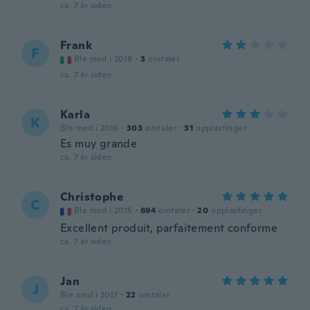
ca. 7 år siden
Frank
F
Ble med i 2018
·
3
omtaler
ca. 7 år siden
Karla
K
Ble med i 2016
·
303
omtaler
·
31
opplastinger
Es muy grande
ca. 7 år siden
Christophe
C
Ble med i 2015
·
694
omtaler
·
20
opplastinger
Excellent produit, parfaitement conforme
ca. 7 år siden
Jan
J
Ble med i 2017
·
22
omtaler
ca. 7 år siden