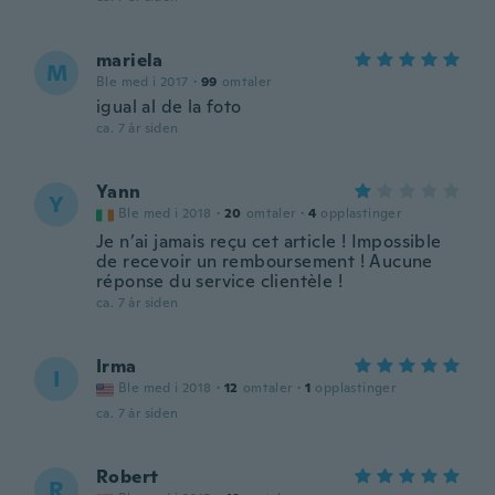
mariela
M
Ble med i 2017
·
99
omtaler
igual al de la foto
ca. 7 år siden
Yann
Y
Ble med i 2018
·
20
omtaler
·
4
opplastinger
Je n’ai jamais reçu cet article ! Impossible
de recevoir un remboursement ! Aucune
réponse du service clientèle !
ca. 7 år siden
Irma
I
Ble med i 2018
·
12
omtaler
·
1
opplastinger
ca. 7 år siden
Robert
R