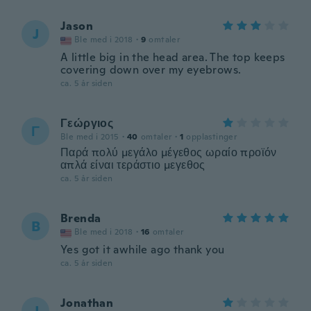
Jason
J
Ble med i 2018
·
9
omtaler
A little big in the head area. The top keeps
covering down over my eyebrows.
ca. 5 år siden
Γεώργιος
Γ
Ble med i 2015
·
40
omtaler
·
1
opplastinger
Παρά πολύ μεγάλο μέγεθος ωραίο προϊόν
απλά είναι τεράστιο μεγεθος
ca. 5 år siden
Brenda
B
Ble med i 2018
·
16
omtaler
Yes got it awhile ago thank you
ca. 5 år siden
Jonathan