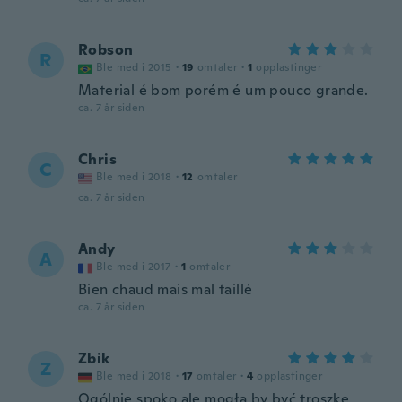
Robson
R
Ble med i 2015
·
19
omtaler
·
1
opplastinger
Material é bom porém é um pouco grande.
ca. 7 år siden
Chris
C
Ble med i 2018
·
12
omtaler
ca. 7 år siden
Andy
A
Ble med i 2017
·
1
omtaler
Bien chaud mais mal taillé
ca. 7 år siden
Zbik
Z
Ble med i 2018
·
17
omtaler
·
4
opplastinger
Ogólnie spoko ale mogła by być troszkę