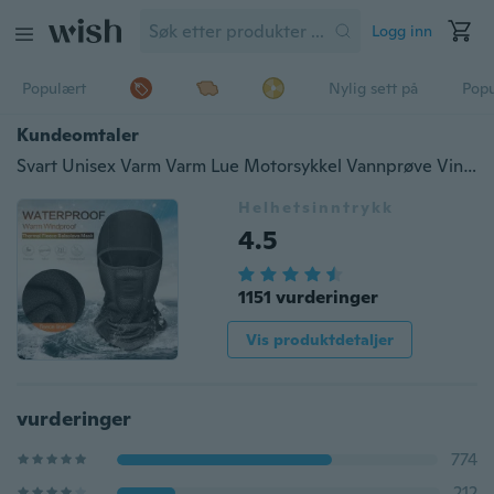
Logg inn
Populært
Nylig sett på
Pop
Kundeomtaler
Svart Unisex Varm Varm Lue Motorsykkel Vannprøve Vindtett Ansiktsmaske Lue Hals Hjelm Beanies For menn Kvinner Sport Sykkel Termisk fleece Balaclava Hat
Helhetsinntrykk
4.5
1151 vurderinger
Vis produktdetaljer
vurderinger
774
212