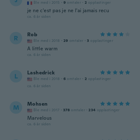
J
Ble med i 2015
·
9
omtaler
·
2
opplastinger
je ne c'est pas je ne l'ai jamais recu
ca. 6 år siden
Rob
R
Ble med i 2018
·
29
omtaler
·
3
opplastinger
A little warm
ca. 6 år siden
Lashedrick
L
Ble med i 2018
·
6
omtaler
·
2
opplastinger
ca. 6 år siden
Mohsen
M
Ble med i 2017
·
378
omtaler
·
234
opplastinger
Marvelous
ca. 6 år siden