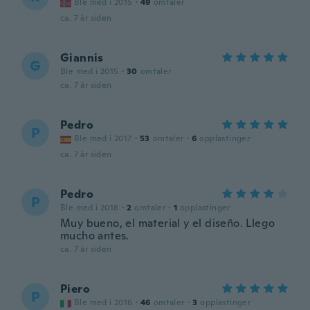
Ble med i 2015
·
49
omtaler
ca. 7 år siden
Giannis
G
Ble med i 2015
·
30
omtaler
ca. 7 år siden
Pedro
P
Ble med i 2017
·
53
omtaler
·
6
opplastinger
ca. 7 år siden
Pedro
P
Ble med i 2018
·
2
omtaler
·
1
opplastinger
Muy bueno, el material y el diseño. Llego
mucho antes.
ca. 7 år siden
Piero
P
Ble med i 2016
·
46
omtaler
·
3
opplastinger