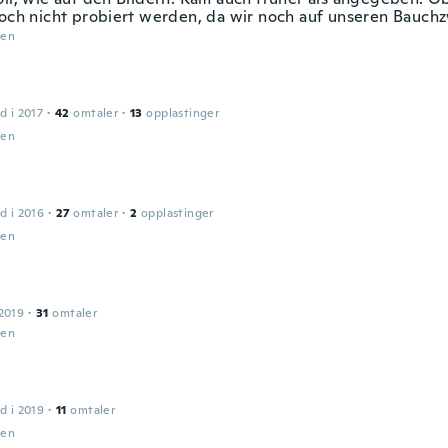
noch nicht probiert werden, da wir noch auf unseren Bauchz
den
d i 2017
·
42
omtaler
·
13
opplastinger
den
d i 2016
·
27
omtaler
·
2
opplastinger
den
2019
·
31
omtaler
den
d i 2019
·
11
omtaler
den