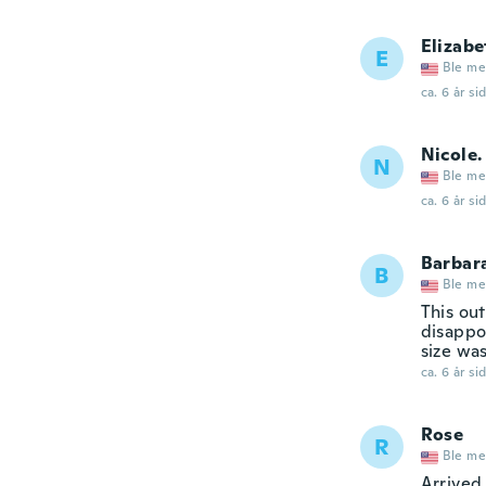
Elizabe
E
Ble me
ca. 6 år si
Nicole.
N
Ble me
ca. 6 år si
Barbar
B
Ble me
This out
disappo
size was
ca. 6 år si
Rose
R
Ble me
Arrived 