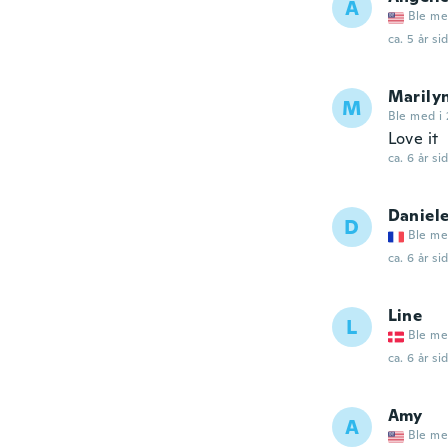
A
Ble me
ca. 5 år si
Marily
M
Ble med i 
Love it
ca. 6 år si
Daniel
D
Ble me
ca. 6 år si
Line
L
Ble me
ca. 6 år si
Amy
A
Ble me