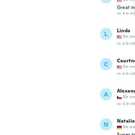
Great ma
ca. 6 år si
Linda
L
Ble me
ca. 6 år si
Courtn
C
Ble me
ca. 6 år si
Alexan
A
Ble me
ca. 6 år si
Natalie
N
Ble me
Super t