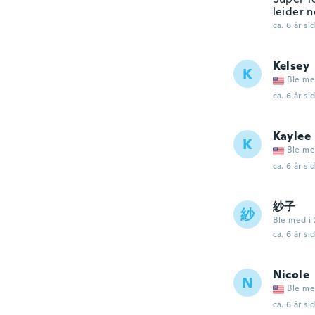
leider 
ca. 6 år si
Kelsey
K
Ble me
ca. 6 år si
Kaylee
K
Ble me
ca. 6 år si
紗子
紗
Ble med i 
ca. 6 år si
Nicole
N
Ble me
ca. 6 år si