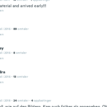
terial and arrived early!!!
den
d i 2016
·
89
omtaler
den
ey
d i 2016
·
8
omtaler
den
dra
d i 2016
·
13
omtaler
den
d i 2018
·
24
omtaler
·
4
opplastinger
oll, wie auf den Bildern. Kam auch früher als angegeben. Ob