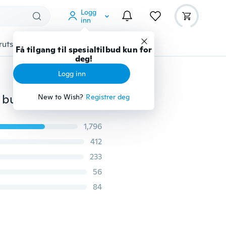
Logg
inn
rutstyr
Gadgets
Verktøy
Mer
Få tilgang til spesialtilbud kun for
deg!
Logg inn
3 stk nyfødt baby baby gutter romper bodysuit lange bukser hatt antrekk klær sett
New to Wish?
Registrer deg
1,796
412
233
56
84