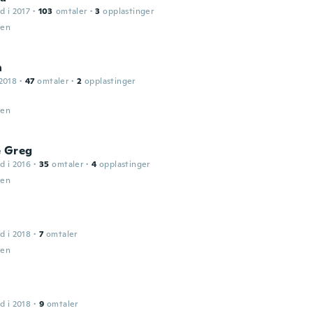
d i 2017
·
103
omtaler
·
3
opplastinger
den
n
2018
·
47
omtaler
·
2
opplastinger
den
e Greg
d i 2016
·
35
omtaler
·
4
opplastinger
den
d i 2018
·
7
omtaler
den
d i 2018
·
9
omtaler