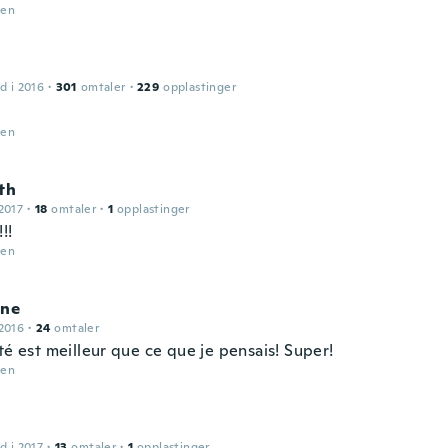
den
d i 2016
·
301
omtaler
·
229
opplastinger
den
th
2017
·
18
omtaler
·
1
opplastinger
!!
den
ine
2016
·
24
omtaler
té est meilleur que ce que je pensais! Super!
den
d i 2017
·
13
omtaler
·
1
opplastinger