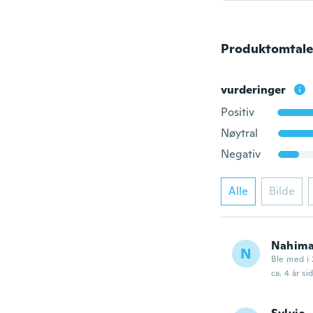
Produktomtale
vurderinger
Positiv
Nøytral
Negativ
Alle
Bilde
Nahima
N
Ble med i 
ca. 4 år si