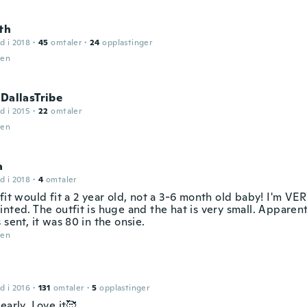
th
d i 2018
·
45
omtaler
·
24
opplastinger
den
 DallasTribe
d i 2015
·
22
omtaler
den
a
d i 2018
·
4
omtaler
fit would fit a 2 year old, not a 3-6 month old baby! I'm VE
inted. The outfit is huge and the hat is very small. Apparen
 sent, it was 80 in the onsie.
den
d i 2016
·
131
omtaler
·
5
opplastinger
early. Love it🥰