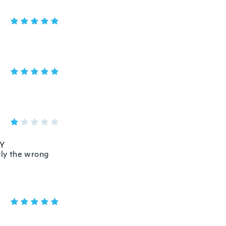
RY
tly the wrong