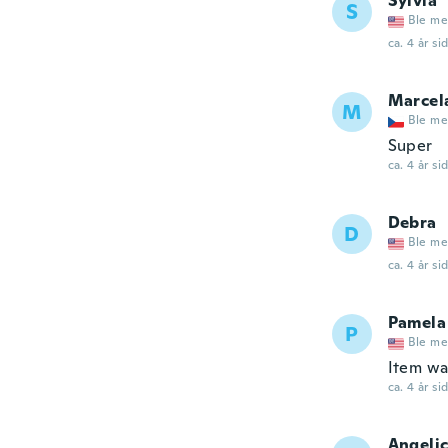
Sylvia
S
Ble me
ca. 4 år si
Marcel
M
Ble me
Super
ca. 4 år si
Debra
D
Ble me
ca. 4 år si
Pamela
P
Ble me
Item wa
ca. 4 år si
Angeli