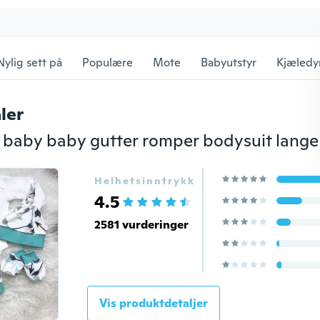
Nylig sett på
Populære
Mote
Babyutstyr
Kjæledy
ler
Helhetsinntrykk
4.5
2581 vurderinger
Vis produktdetaljer