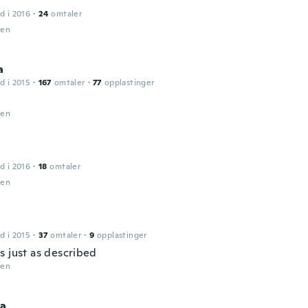
d i 2016
·
24
omtaler
den
a
d i 2015
·
167
omtaler
·
77
opplastinger
den
d i 2016
·
18
omtaler
den
d i 2015
·
37
omtaler
·
9
opplastinger
s just as described
den
ca