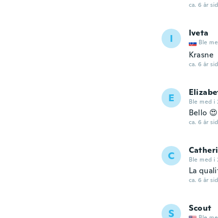
ca. 6 år si
Iveta
I
Ble me
Krasne
ca. 6 år si
Elizabe
E
Ble med i 
Bello 😍!
ca. 6 år si
Cather
C
Ble med i 
La quali
ca. 6 år si
Scout
S
Ble me