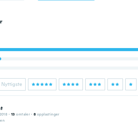
r
Nyttigste
t
2018
·
13
omtaler
·
8
opplastinger
den