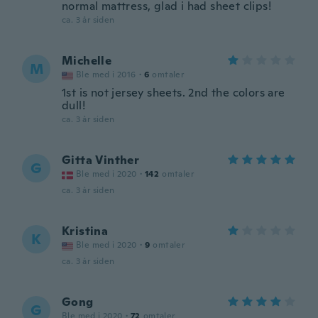
normal mattress, glad i had sheet clips!
ca. 3 år siden
Michelle
M
Ble med i 2016
·
6
omtaler
1st is not jersey sheets. 2nd the colors are
dull!
ca. 3 år siden
Gitta Vinther
G
Ble med i 2020
·
142
omtaler
ca. 3 år siden
Kristina
K
Ble med i 2020
·
9
omtaler
ca. 3 år siden
Gong
G
Ble med i 2020
·
72
omtaler