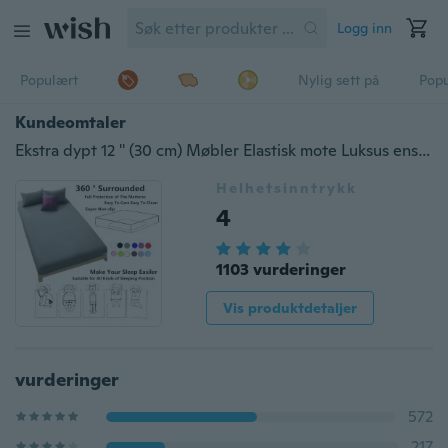
Logg inn
Populært
Nylig sett på
Pop
Kundeomtaler
Ekstra dypt 12 '' (30 cm) Møbler Elastisk mote Luksus ensfarget utstyrt ark Sengeteppe Sengetøy Elastisk madrassdekke Sengeteppestørrelser fulle / dronning / konge
Helhetsinntrykk
4
1103 vurderinger
Vis produktdetaljer
vurderinger
572
217