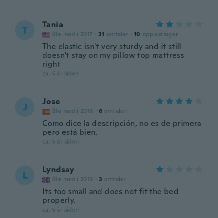
Tania
T
Ble med i 2017
·
31
omtaler
·
10
opplastinger
The elastic isn't very sturdy and it still
doesn't stay on my pillow top mattress
right
ca. 5 år siden
Jose
J
Ble med i 2018
·
6
omtaler
Como dice la descripción, no es de primera
pero está bien.
ca. 5 år siden
Lyndsay
L
Ble med i 2019
·
3
omtaler
Its too small and does not fit the bed
properly.
ca. 5 år siden