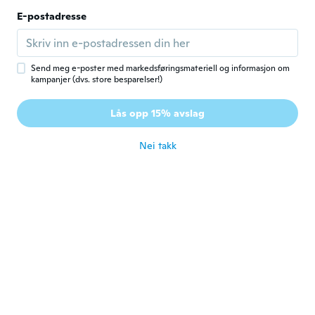
Lucy
L
E-postadresse
Ble med i 2018
·
31
omtaler
·
5
opplastinger
Quality poor
ca. 5 år siden
Send meg e-poster med markedsføringsmateriell og informasjon om
kampanjer (dvs. store besparelser!)
Caroline
C
Ble med i 2015
·
78
omtaler
Lås opp 15% avslag
ca. 5 år siden
Nei takk
Livia
L
Ble med i 2016
·
120
omtaler
·
11
opplastinger
Drap très doux et résistant
ca. 5 år siden
Evalyn
E
Ble med i 2020
·
15
omtaler
Just right
ca. 5 år siden