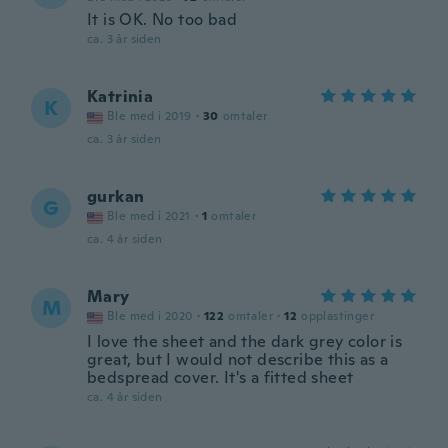
It is OK. No too bad
ca. 3 år siden
Katrinia
K
Ble med i 2019
·
30
omtaler
ca. 3 år siden
gurkan
G
Ble med i 2021
·
1
omtaler
ca. 4 år siden
Mary
M
Ble med i 2020
·
122
omtaler
·
12
opplastinger
I love the sheet and the dark grey color is
great, but I would not describe this as a
bedspread cover. It's a fitted sheet
ca. 4 år siden