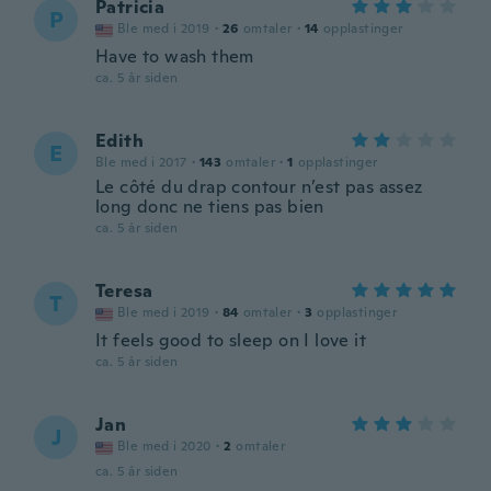
Patricia
P
Ble med i 2019
·
26
omtaler
·
14
opplastinger
Have to wash them
ca. 5 år siden
Edith
E
Ble med i 2017
·
143
omtaler
·
1
opplastinger
Le côté du drap contour n’est pas assez
long donc ne tiens pas bien
ca. 5 år siden
Teresa
T
Ble med i 2019
·
84
omtaler
·
3
opplastinger
It feels good to sleep on I love it
ca. 5 år siden
Jan
J
Ble med i 2020
·
2
omtaler
ca. 5 år siden