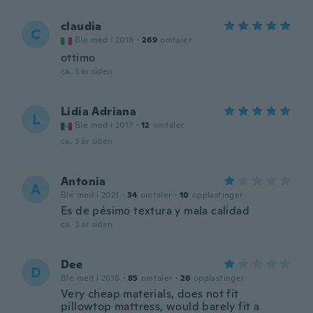
claudia
C
Ble med i 2018
·
269
omtaler
ottimo
ca. 3 år siden
Lidia Adriana
L
Ble med i 2017
·
12
omtaler
ca. 3 år siden
Antonia
A
Ble med i 2021
·
34
omtaler
·
10
opplastinger
Es de pésimo textura y mala calidad
ca. 3 år siden
Dee
D
Ble med i 2016
·
85
omtaler
·
26
opplastinger
Very cheap materials, does not fit
pillowtop mattress, would barely fit a