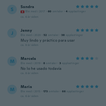
Sandra
S
Ble med i 2017
·
60
omtaler
·
4
opplastinger
ca. 6 år siden
Jenny
J
Ble med i 2020
·
52
omtaler
·
38
opplastinger
Muy lindo y práctico para usar
ca. 6 år siden
Marcela
M
Ble med i 2019
·
8
omtaler
·
3
opplastinger
No lo he usado todavía
ca. 6 år siden
Maria
M
Ble med i 2015
·
173
omtaler
·
66
opplastinger
ca. 6 år siden