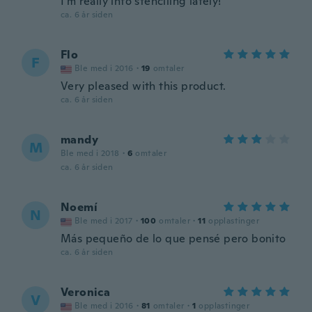
I'm really into stenciling lately!
ca. 6 år siden
Flo
F
Ble med i 2016
·
19
omtaler
Very pleased with this product.
ca. 6 år siden
mandy
M
Ble med i 2018
·
6
omtaler
ca. 6 år siden
Noemí
N
Ble med i 2017
·
100
omtaler
·
11
opplastinger
Más pequeño de lo que pensé pero bonito
ca. 6 år siden
Veronica
V
Ble med i 2016
·
81
omtaler
·
1
opplastinger