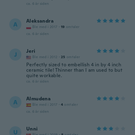
ca. 6 år siden
Aleksandra
A
Ble med i 2017
·
19
omtaler
ca. 6 år siden
Jeri
J
Ble med i 2012
·
25
omtaler
Perfectly sized to embellish 4 in by 4 inch
ceramic tile! Thinner than I am used to but
quite workable.
ca. 6 år siden
Almudena
A
Ble med i 2017
·
4
omtaler
ca. 6 år siden
Unni
U
Ble med i 2019
·
8
omtaler