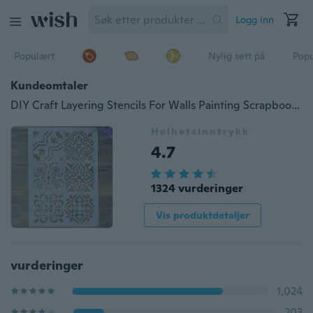
Logg inn
Populært
Nylig sett på
Pop
Kundeomtaler
DIY Craft Layering Stencils For Walls Painting Scrapbooking Stamping Stamp Album Decorative Embossing Paper Card Flower Mal
Helhetsinntrykk
4.7
1324 vurderinger
Vis produktdetaljer
vurderinger
1,024
203