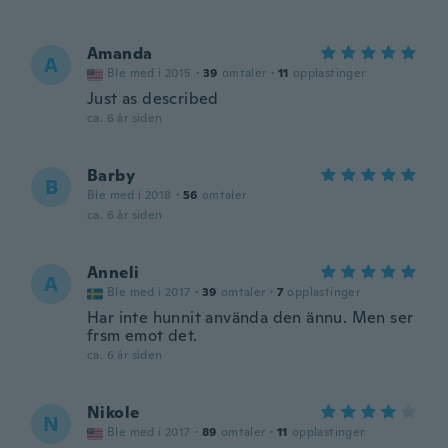
Amanda
A
Ble med i 2015
·
39
omtaler
·
11
opplastinger
Just as described
ca. 6 år siden
Barby
B
Ble med i 2018
·
56
omtaler
ca. 6 år siden
Anneli
A
Ble med i 2017
·
39
omtaler
·
7
opplastinger
Har inte hunnit använda den ännu. Men ser
frsm emot det.
ca. 6 år siden
Nikole
N
Ble med i 2017
·
89
omtaler
·
11
opplastinger