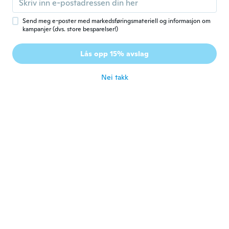
Molto carino
ca. 6 år siden
Send meg e-poster med markedsføringsmateriell og informasjon om
kampanjer (dvs. store besparelser!)
Belén
B
Lås opp 15% avslag
Ble med i 2015
·
8
omtaler
·
1
opplastinger
ca. 6 år siden
Nei takk
Beatrice
B
Ble med i 2014
·
134
omtaler
·
16
opplastinger
ca. 6 år siden
Annsofi
A
Ble med i 2016
·
6
omtaler
ca. 6 år siden
Germana
G
Ble med i 2019
·
20
omtaler
·
2
opplastinger
molto bello, ma ci vuole un po' piu ti