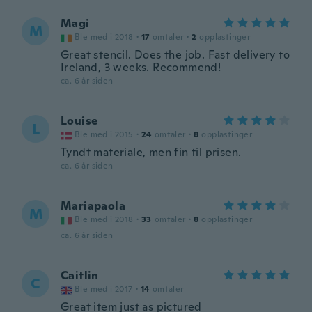
Magi
M
Ble med i 2018
·
17
omtaler
·
2
opplastinger
Great stencil. Does the job. Fast delivery to
Ireland, 3 weeks. Recommend!
ca. 6 år siden
Louise
L
Ble med i 2015
·
24
omtaler
·
8
opplastinger
Tyndt materiale, men fin til prisen.
ca. 6 år siden
Mariapaola
M
Ble med i 2018
·
33
omtaler
·
8
opplastinger
ca. 6 år siden
Caitlin
C
Ble med i 2017
·
14
omtaler
Great item just as pictured