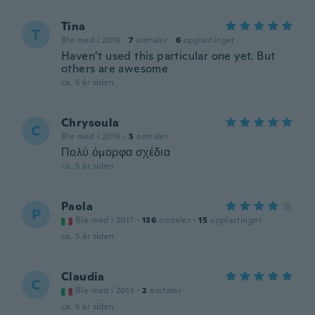
Tina
T
Ble med i 2016
·
7
omtaler
·
6
opplastinger
Haven’t used this particular one yet. But
others are awesome
ca. 5 år siden
Chrysoula
C
Ble med i 2019
·
5
omtaler
Πολύ όμορφα σχέδια
ca. 5 år siden
Paola
P
Ble med i 2017
·
136
omtaler
·
15
opplastinger
ca. 5 år siden
Claudia
C
Ble med i 2013
·
2
omtaler
ca. 5 år siden