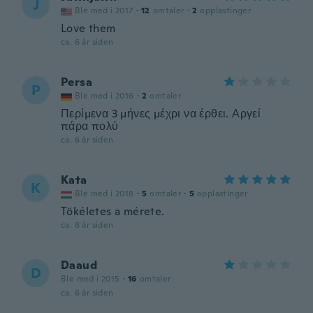
J
Ble med i 2017
·
12
omtaler
·
2
opplastinger
Love them
ca. 6 år siden
Persa
P
Ble med i 2016
·
2
omtaler
Περίμενα 3 μήνες μέχρι να έρθει. Αργεί
πάρα πολύ
ca. 6 år siden
Kata
K
Ble med i 2018
·
5
omtaler
·
5
opplastinger
Tökéletes a mérete.
ca. 6 år siden
Daaud
D
Ble med i 2015
·
16
omtaler
ca. 6 år siden