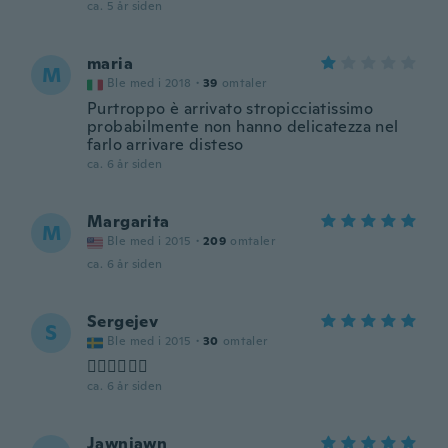
ca. 5 år siden
maria
M
Ble med i 2018
·
39
omtaler
Purtroppo è arrivato stropicciatissimo
probabilmente non hanno delicatezza nel
farlo arrivare disteso
ca. 6 år siden
Margarita
M
Ble med i 2015
·
209
omtaler
ca. 6 år siden
Sergejev
S
Ble med i 2015
·
30
omtaler
👍🏼👍🏼👍🏼
ca. 6 år siden
Jawnjawn