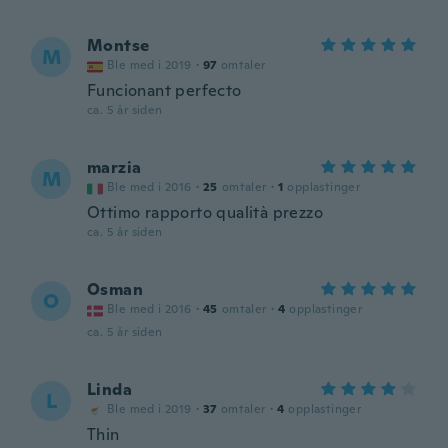
Montse
M
Ble med i 2019
·
97
omtaler
Funcionant perfecto
ca. 5 år siden
marzia
M
Ble med i 2016
·
25
omtaler
·
1
opplastinger
Ottimo rapporto qualità prezzo
ca. 5 år siden
Osman
O
Ble med i 2016
·
45
omtaler
·
4
opplastinger
ca. 5 år siden
Linda
L
Ble med i 2019
·
37
omtaler
·
4
opplastinger
Thin