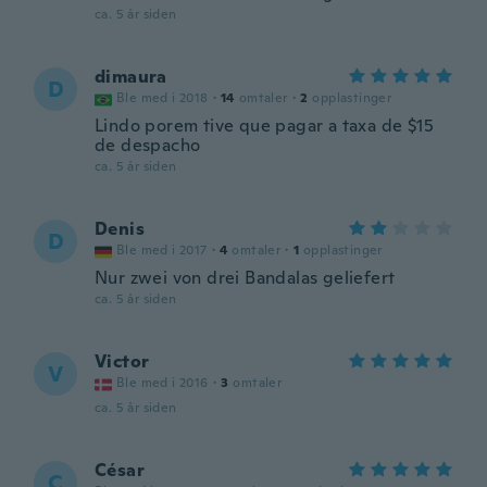
ca. 5 år siden
dimaura
D
Ble med i 2018
·
14
omtaler
·
2
opplastinger
Lindo porem tive que pagar a taxa de $15
de despacho
ca. 5 år siden
Denis
D
Ble med i 2017
·
4
omtaler
·
1
opplastinger
Nur zwei von drei Bandalas geliefert
ca. 5 år siden
Victor
V
Ble med i 2016
·
3
omtaler
ca. 5 år siden
César
C