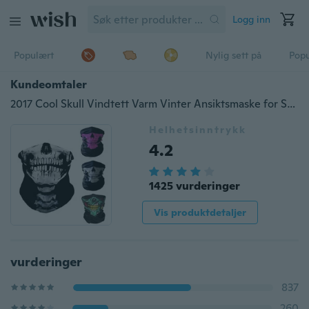
Logg inn
Populært
Nylig sett på
Pop
Kundeomtaler
2017 Cool Skull Vindtett Varm Vinter Ansiktsmaske for Ski Snowboard Motorsykkel Sykkelfiske
Helhetsinntrykk
4.2
1425 vurderinger
Vis produktdetaljer
vurderinger
837
260