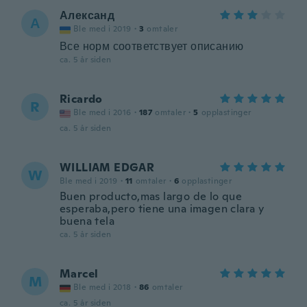
Александ
А
Ble med i 2019
·
3
omtaler
Все норм соответствует описанию
ca. 5 år siden
Ricardo
R
Ble med i 2016
·
187
omtaler
·
5
opplastinger
ca. 5 år siden
WILLIAM EDGAR
W
Ble med i 2019
·
11
omtaler
·
6
opplastinger
Buen producto,mas largo de lo que
esperaba,pero tiene una imagen clara y
buena tela
ca. 5 år siden
Marcel
M
Ble med i 2018
·
86
omtaler
ca. 5 år siden