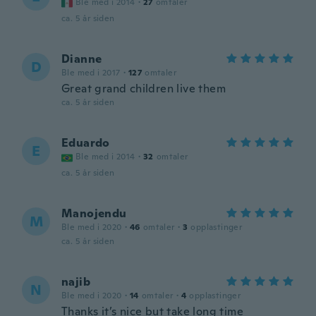
Ble med i 2014
·
27
omtaler
ca. 5 år siden
Dianne
D
Ble med i 2017
·
127
omtaler
Great grand children live them
ca. 5 år siden
Eduardo
E
Ble med i 2014
·
32
omtaler
ca. 5 år siden
Manojendu
M
Ble med i 2020
·
46
omtaler
·
3
opplastinger
ca. 5 år siden
najib
N
Ble med i 2020
·
14
omtaler
·
4
opplastinger
Thanks it’s nice but take long time