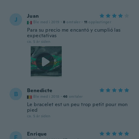
Juan
J
Ble med i 2019
·
8
omtaler
·
11
opplastinger
Para su precio me encantó y cumplió las
expectativas
ca. 5 år siden
Benedicte
B
Ble med i 2018
·
46
omtaler
Le bracelet est un peu trop petit pour mon
pied
ca. 5 år siden
Enrique
E