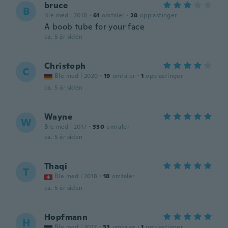
bruce
B
Ble med i 2018
·
61
omtaler
·
28
opplastinger
A boob tube for your face
ca. 5 år siden
Christoph
C
Ble med i 2020
·
19
omtaler
·
1
opplastinger
ca. 5 år siden
Wayne
W
Ble med i 2017
·
330
omtaler
ca. 5 år siden
Thaqi
T
Ble med i 2018
·
18
omtaler
ca. 5 år siden
Hopfmann
H
Ble med i 2017
·
33
omtaler
·
1
opplastinger