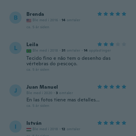
Brenda
B
Ble med i 2016
·
14
omtaler
ca. 5 år siden
Leila
L
Ble med i 2018
·
31
omtaler
·
14
opplastinger
Tecido fino e não tem o desenho das
vértebras do pescoço.
ca. 5 år siden
Juan Manuel
J
Ble med i 2020
·
3
omtaler
En las fotos tiene mas detalles...
ca. 5 år siden
István
I
Ble med i 2018
·
12
omtaler