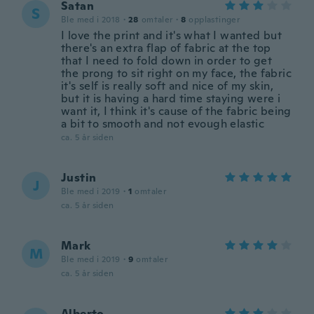
Satan
S
Ble med i 2018
·
28
omtaler
·
8
opplastinger
I love the print and it's what I wanted but
there's an extra flap of fabric at the top
that I need to fold down in order to get
the prong to sit right on my face, the fabric
it's self is really soft and nice of my skin,
but it is having a hard time staying were i
want it, I think it's cause of the fabric being
a bit to smooth and not evough elastic
ca. 5 år siden
Justin
J
Ble med i 2019
·
1
omtaler
ca. 5 år siden
Mark
M
Ble med i 2019
·
9
omtaler
ca. 5 år siden
Alberto