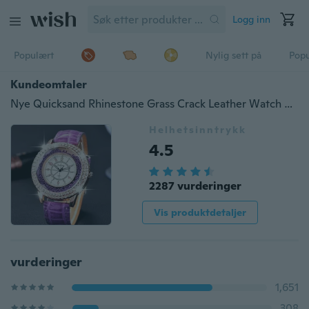
Logg inn
Populært
Nylig sett på
Pop
Kundeomtaler
Nye Quicksand Rhinestone Grass Crack Leather Watch Pandoras
Helhetsinntrykk
4.5
2287 vurderinger
Vis produktdetaljer
vurderinger
1,651
308