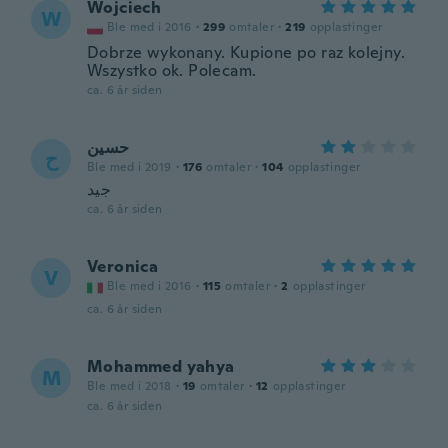
Wojciech
W
Ble med i 2016
·
299
omtaler
·
219
opplastinger
Dobrze wykonany. Kupione po raz kolejny.
Wszystko ok. Polecam.
ca. 6 år siden
حسين
ح
Ble med i 2019
·
176
omtaler
·
104
opplastinger
جيد
ca. 6 år siden
Veronica
V
Ble med i 2016
·
115
omtaler
·
2
opplastinger
ca. 6 år siden
Mohammed yahya
M
Ble med i 2018
·
19
omtaler
·
12
opplastinger
ca. 6 år siden