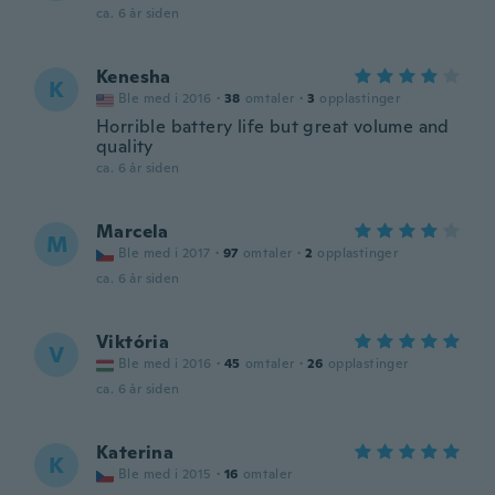
ca. 6 år siden
Kenesha
K
Ble med i 2016
·
38
omtaler
·
3
opplastinger
Horrible battery life but great volume and
quality
ca. 6 år siden
Marcela
M
Ble med i 2017
·
97
omtaler
·
2
opplastinger
ca. 6 år siden
Viktória
V
Ble med i 2016
·
45
omtaler
·
26
opplastinger
ca. 6 år siden
Katerina
K
Ble med i 2015
·
16
omtaler