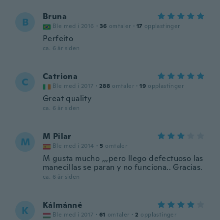
Bruna
B
Ble med i 2016
·
36
omtaler
·
17
opplastinger
Perfeito
ca. 6 år siden
Catriona
C
Ble med i 2017
·
288
omtaler
·
19
opplastinger
Great quality
ca. 6 år siden
M Pilar
M
Ble med i 2014
·
5
omtaler
M gusta mucho ,,,pero llego defectuoso las
manecillas se paran y no funciona.. Gracias.
ca. 6 år siden
Kálmánné
K
Ble med i 2017
·
61
omtaler
·
2
opplastinger