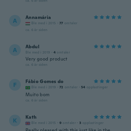
ca. 6 år siden
Annamária
A
Ble med i 2015
·
77
omtaler
ca. 6 år siden
Abdul
A
Ble med i 2019
·
4
omtaler
Very good product
ca. 6 år siden
Fábio Gomes do
F
Ble med i 2019
·
72
omtaler
·
54
opplastinger
Muito bom
ca. 6 år siden
Kath
K
Ble med i 2015
·
9
omtaler
·
3
opplastinger
Really pleased with this just like in the