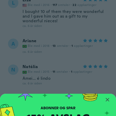
L
Ble med i 2016
·
117
omtaler
·
22
opplastinger
I bought 10 of them they were wonderful
and I gave him out as a gift to my
wonderful nieces!
ca. 6 år siden
Ariane
A
Ble med i 2018
·
13
omtaler
·
1
opplastinger
ca. 6 år siden
Natália
N
Ble med i 2015
·
11
omtaler
·
1
opplastinger
Amei... é lindo
ca. 6 år siden
Brittany
B
Ble med i 2016
·
23
omtaler
·
7
opplastinger
ca. 6 år siden