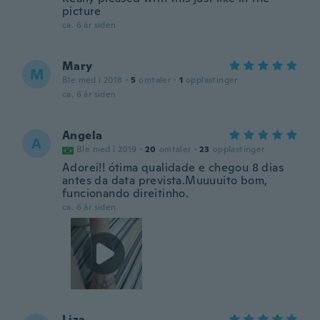
picture
ca. 6 år siden
Mary
M
Ble med i 2018
·
5
omtaler
·
1
opplastinger
ca. 6 år siden
Angela
A
Ble med i 2019
·
20
omtaler
·
23
opplastinger
Adorei!! ótima qualidade e chegou 8 dias
antes da data prevista.Muuuuito bom,
funcionando direitinho.
ca. 6 år siden
Liza