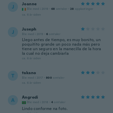
Joanne
J
Ble med i 2019
·
68
omtaler
·
28
opplastinger
ca. 6 år siden
Juseph
J
Ble med i 2019
·
6
omtaler
Llego antes de tiempo, es muy bonito, un
poquitito grande un poco nada más pero
tiene un seguro en la manecilla de la hora
la cual no deja cambiarla
ca. 6 år siden
takano
T
Ble med i 2017
·
800
omtaler
ca. 6 år siden
Angredi
A
Ble med i 2018
·
4
omtaler
Lindo conforme na foto.