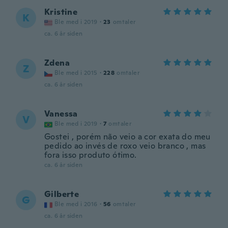
Kristine
K
Ble med i 2019
·
23
omtaler
ca. 6 år siden
Zdena
Z
Ble med i 2015
·
228
omtaler
ca. 6 år siden
Vanessa
V
Ble med i 2019
·
7
omtaler
Gostei , porém não veio a cor exata do meu
pedido ao invés de roxo veio branco , mas
fora isso produto ótimo.
ca. 6 år siden
Gilberte
G
Ble med i 2016
·
56
omtaler
ca. 6 år siden