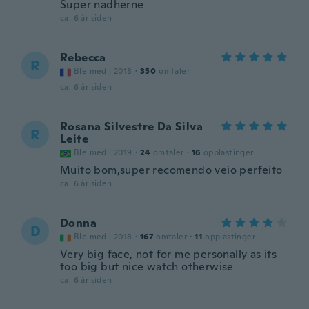
Super nadherne
ca. 6 år siden
Rebecca
R
Ble med i 2018
·
350
omtaler
ca. 6 år siden
Rosana Silvestre Da Silva
R
Leite
Ble med i 2019
·
24
omtaler
·
16
opplastinger
Muito bom,super recomendo veio perfeito
ca. 6 år siden
Donna
D
Ble med i 2018
·
167
omtaler
·
11
opplastinger
Very big face, not for me personally as its
too big but nice watch otherwise
ca. 6 år siden