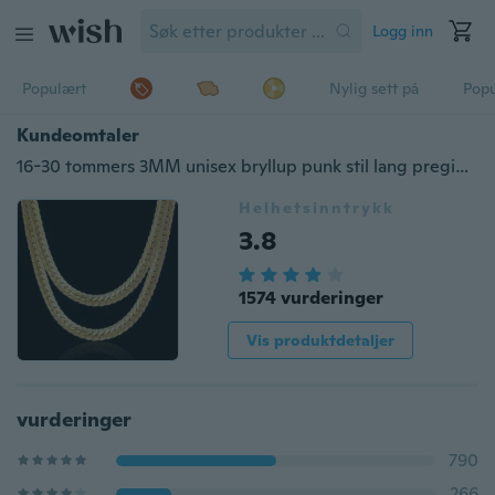
Logg inn
Populært
Nylig sett på
Pop
Kundeomtaler
16-30 tommers 3MM unisex bryllup punk stil lang preging smykker knebben slange kjede
Helhetsinntrykk
3.8
1574 vurderinger
Vis produktdetaljer
vurderinger
790
266