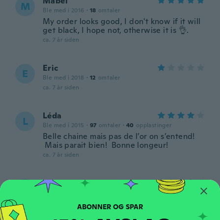
Mabel
M
Ble med i 2016
·
18
omtaler
My order looks good, I don't know if it will
get black, I hope not, otherwise it is 👌.
ca. 7 år siden
Eric
E
Ble med i 2018
·
12
omtaler
ca. 7 år siden
Léda
L
Ble med i 2015
·
97
omtaler
·
40
opplastinger
Belle chaine mais pas de l’or on s’entend!
Mais parait bien! Bonne longeur!
ca. 7 år siden
Emosi
E
Ble med i 2017
·
13
omtaler
ca. 7 år siden