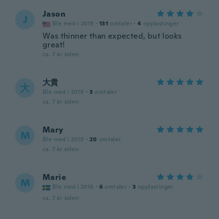
Jason
J
Ble med i 2019
·
131
omtaler
·
4
opplastinger
Was thinner than expected, but looks
great!
ca. 7 år siden
大貴
大
Ble med i 2019
·
3
omtaler
ca. 7 år siden
Mary
M
Ble med i 2019
·
20
omtaler
ca. 7 år siden
Marie
M
Ble med i 2016
·
6
omtaler
·
3
opplastinger
ca. 7 år siden