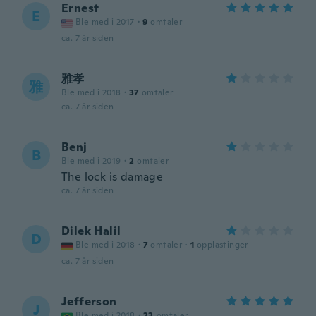
Ernest
E
Ble med i 2017
·
9
omtaler
ca. 7 år siden
雅孝
雅
Ble med i 2018
·
37
omtaler
ca. 7 år siden
Benj
B
Ble med i 2019
·
2
omtaler
The lock is damage
ca. 7 år siden
Dilek Halil
D
Ble med i 2018
·
7
omtaler
·
1
opplastinger
ca. 7 år siden
Jefferson
J
Ble med i 2018
·
23
omtaler