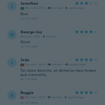
Jonathan
J
Ble med i 2018
·
40
omtaler
·
4
opplastinger
Bom
ca. 7 år siden
George Joy
G
Ble med i 2019
·
4
omtaler
Good
ca. 7 år siden
João
J
Ble med i 2018
·
48
omtaler
·
41
opplastinger
Tal como descrito, só demorou mais tempo
que o previsto.
ca. 7 år siden
Reggie
R
Ble med i 2018
·
18
omtaler
·
2
opplastinger
ca. 7 år siden