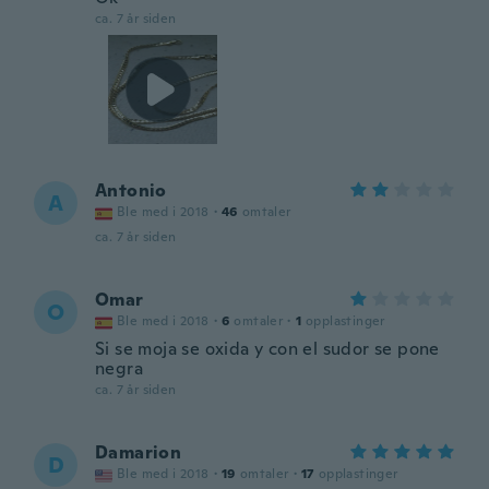
ca. 7 år siden
Antonio
A
Ble med i 2018
·
46
omtaler
ca. 7 år siden
Omar
O
Ble med i 2018
·
6
omtaler
·
1
opplastinger
Si se moja se oxida y con el sudor se pone
negra
ca. 7 år siden
Damarion
D
Ble med i 2018
·
19
omtaler
·
17
opplastinger