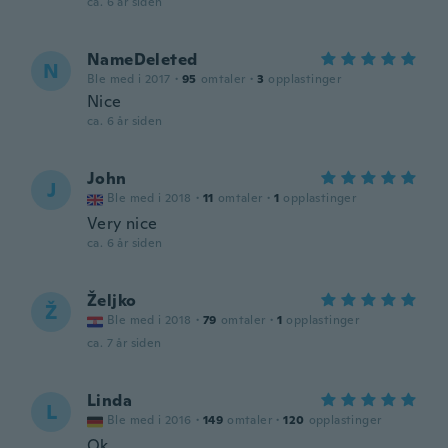
ca. 6 år siden
NameDeleted
N
Ble med i 2017
·
95
omtaler
·
3
opplastinger
Nice
ca. 6 år siden
John
J
Ble med i 2018
·
11
omtaler
·
1
opplastinger
Very nice
ca. 6 år siden
Željko
Ž
Ble med i 2018
·
79
omtaler
·
1
opplastinger
ca. 7 år siden
Linda
L
Ble med i 2016
·
149
omtaler
·
120
opplastinger
Ok