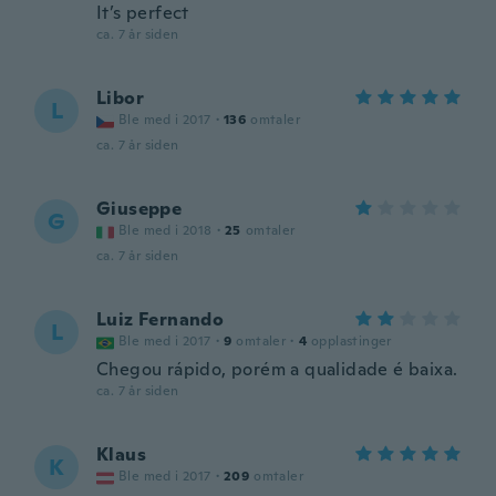
It’s perfect
ca. 7 år siden
Libor
L
Ble med i 2017
·
136
omtaler
ca. 7 år siden
Giuseppe
G
Ble med i 2018
·
25
omtaler
ca. 7 år siden
Luiz Fernando
L
Ble med i 2017
·
9
omtaler
·
4
opplastinger
Chegou rápido, porém a qualidade é baixa.
ca. 7 år siden
Klaus
K
Ble med i 2017
·
209
omtaler