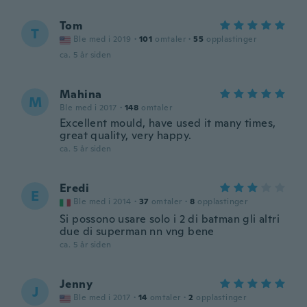
Tom
T
Ble med i 2019
·
101
omtaler
·
55
opplastinger
ca. 5 år siden
Mahina
M
Ble med i 2017
·
148
omtaler
Excellent mould, have used it many times,
great quality, very happy.
ca. 5 år siden
Eredi
E
Ble med i 2014
·
37
omtaler
·
8
opplastinger
Si possono usare solo i 2 di batman gli altri
due di superman nn vng bene
ca. 5 år siden
Jenny
J
Ble med i 2017
·
14
omtaler
·
2
opplastinger