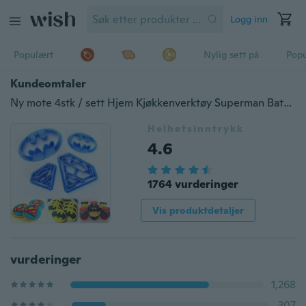
Logg inn
Populært
Nylig sett på
Pop
Kundeomtaler
Ny mote 4stk / sett Hjem Kjøkkenverktøy Superman Batman Shaped Biscuit Cake Cake wienerbrød Cookie Mold Fondant Cutter Cake Mold Decorating
Helhetsinntrykk
4.6
1764 vurderinger
Vis produktdetaljer
vurderinger
1,268
307