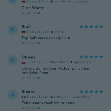
Ble med i 2018
·
42
omtaler
·
3
opplastinger
Gute Waren
ca. 3 år siden
Rudi
R
Ble med i 2020
·
13
omtaler
Top hält was es verspricht
ca. 3 år siden
Obama
O
Ble med i 2018
·
102
omtaler
·
4
opplastinger
Odpovídá nabídce tvrdost při vrtání
neodzkoušena
ca. 3 år siden
Alvaro
A
Ble med i 2020
·
127
omtaler
·
1
opplastinger
Falta usarlo también buenas
ca. 3 år siden