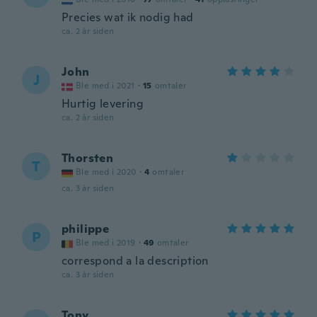
Precies wat ik nodig had
ca. 2 år siden
John
J
Ble med i 2021
·
15
omtaler
Hurtig levering
ca. 2 år siden
Thorsten
T
Ble med i 2020
·
4
omtaler
ca. 3 år siden
philippe
P
Ble med i 2019
·
49
omtaler
correspond a la description
ca. 3 år siden
Tony