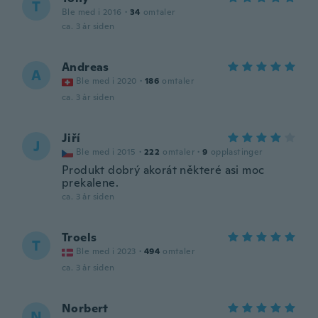
T
Ble med i 2016
·
34
omtaler
ca. 3 år siden
Andreas
A
Ble med i 2020
·
186
omtaler
ca. 3 år siden
Jiří
J
Ble med i 2015
·
222
omtaler
·
9
opplastinger
Produkt dobrý akorát některé asi moc
prekalene.
ca. 3 år siden
Troels
T
Ble med i 2023
·
494
omtaler
ca. 3 år siden
Norbert
N