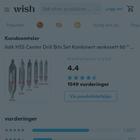
Logg inn
Populært
Nylig sett på
Pop
Kundeomtaler
6stk HSS Center Drill Bits Set Kombinert senkesett 60 ° 5/3 / 2.5 / 2 / 1.5 / 1mm
Helhetsinntrykk
4.4
1549 vurderinger
Vis produktdetaljer
vurderinger
1,007
322