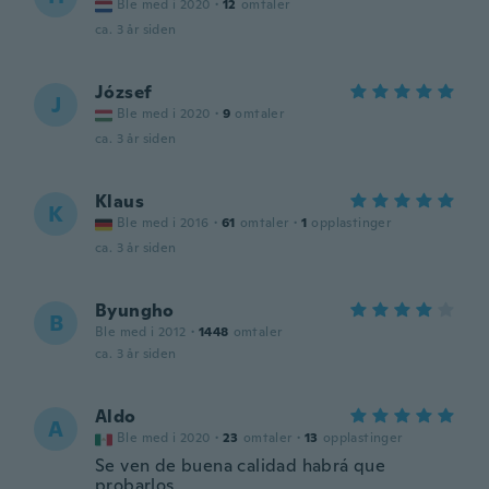
Ble med i 2020
·
12
omtaler
ca. 3 år siden
József
J
Ble med i 2020
·
9
omtaler
ca. 3 år siden
Klaus
K
Ble med i 2016
·
61
omtaler
·
1
opplastinger
ca. 3 år siden
Byungho
B
Ble med i 2012
·
1448
omtaler
ca. 3 år siden
Aldo
A
Ble med i 2020
·
23
omtaler
·
13
opplastinger
Se ven de buena calidad habrá que
probarlos