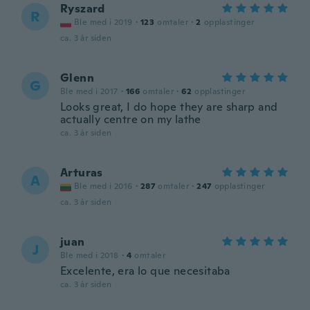
Ryszard
R
Ble med i 2019
·
123
omtaler
·
2
opplastinger
ca. 3 år siden
Glenn
G
Ble med i 2017
·
166
omtaler
·
62
opplastinger
Looks great, I do hope they are sharp and
actually centre on my lathe
ca. 3 år siden
Arturas
A
Ble med i 2016
·
287
omtaler
·
247
opplastinger
ca. 3 år siden
juan
J
Ble med i 2018
·
4
omtaler
Excelente, era lo que necesitaba
ca. 3 år siden