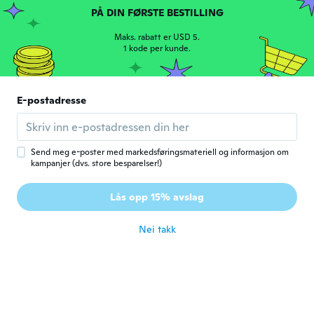
ca. 3 år siden
PÅ DIN FØRSTE BESTILLING
Maks. rabatt er USD 5.
DAVID
1 kode per kunde.
D
Ble med i 2019
·
126
omtaler
ca. 3 år siden
E-postadresse
Arto
A
Ble med i 2022
·
100
omtaler
ca. 3 år siden
Send meg e-poster med markedsføringsmateriell og informasjon om
kampanjer (dvs. store besparelser!)
Darren
D
Lås opp 15% avslag
Ble med i 2021
·
5
omtaler
ca. 4 år siden
Nei takk
Lars
L
Ble med i 2018
·
53
omtaler
ca. 4 år siden