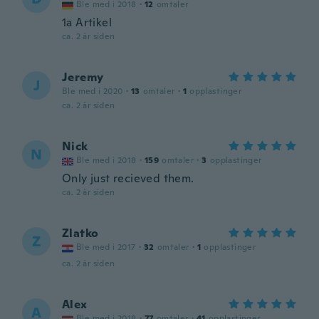
Ble med i 2018
·
12
omtaler
1a Artikel
ca. 2 år siden
Jeremy
J
Ble med i 2020
·
13
omtaler
·
1
opplastinger
ca. 2 år siden
Nick
N
Ble med i 2018
·
159
omtaler
·
3
opplastinger
Only just recieved them.
ca. 2 år siden
Zlatko
Z
Ble med i 2017
·
32
omtaler
·
1
opplastinger
ca. 2 år siden
Alex
A
Ble med i 2018
·
77
omtaler
·
41
opplastinger