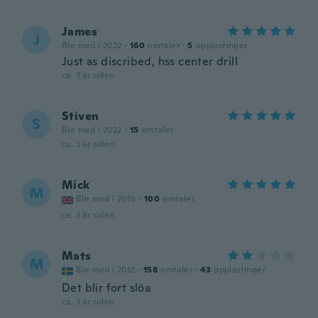
James
J
Ble med i 2022
·
160
omtaler
·
5
opplastinger
Just as discribed, hss center drill
ca. 3 år siden
Stiven
S
Ble med i 2022
·
15
omtaler
ca. 3 år siden
Mick
M
Ble med i 2015
·
100
omtaler
ca. 3 år siden
Mats
M
Ble med i 2012
·
158
omtaler
·
43
opplastinger
Det blir fort slöa
ca. 3 år siden