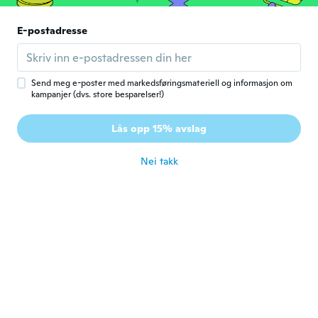
ca. 6 år siden
E-postadresse
Alexandra
A
Ble med i 2017
·
5
omtaler
ca. 6 år siden
Send meg e-poster med markedsføringsmateriell og informasjon om
kampanjer (dvs. store besparelser!)
Jenny
J
Lås opp 15% avslag
Ble med i 2014
·
7
omtaler
ca. 6 år siden
Nei takk
Melanie
M
Ble med i 2017
·
25
omtaler
Sehr schön. Schnelle Lieferung passt gut.
ca. 6 år siden
Marion
M
Ble med i 2016
·
2
omtaler
Très bien réduit juste à force à force au