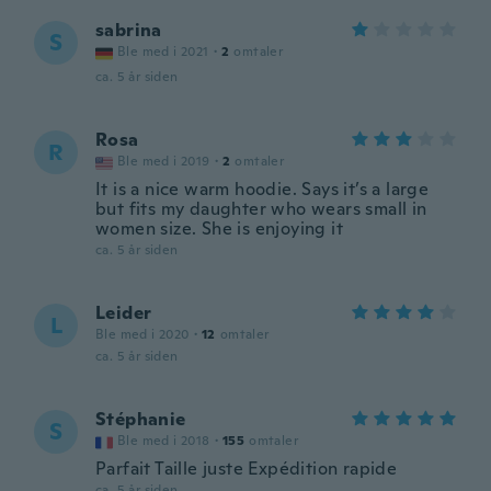
sabrina
S
Ble med i 2021
·
2
omtaler
ca. 5 år siden
Rosa
R
Ble med i 2019
·
2
omtaler
It is a nice warm hoodie. Says it’s a large
but fits my daughter who wears small in
women size. She is enjoying it
ca. 5 år siden
Leider
L
Ble med i 2020
·
12
omtaler
ca. 5 år siden
Stéphanie
S
Ble med i 2018
·
155
omtaler
Parfait Taille juste Expédition rapide
ca. 5 år siden