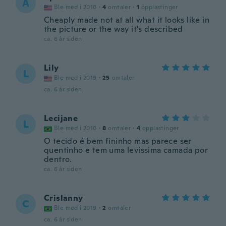
A
Ble med i 2018
·
4
omtaler
·
1
opplastinger
Cheaply made not at all what it looks like in
the picture or the way it's described
ca. 6 år siden
Lily
L
Ble med i 2019
·
25
omtaler
ca. 6 år siden
Lecijane
L
Ble med i 2018
·
8
omtaler
·
4
opplastinger
O tecido é bem fininho mas parece ser
quentinho e tem uma levíssima camada por
dentro.
ca. 6 år siden
Crislanny
C
Ble med i 2019
·
2
omtaler
ca. 6 år siden