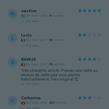
martine
M
Ble med i 2020
·
6
omtaler
ca. 6 år siden
Lucie
L
Ble med i 2017
·
18
omtaler
ca. 6 år siden
BAHIJA
B
Ble med i 2018
·
79
omtaler
Très chouette article. Prenez une taille au
dessus de celle que vous portez
habituellement. Très original 👏
ca. 6 år siden
Catherine
C
Ble med i 2016
·
207
omtaler
ca. 6 år siden