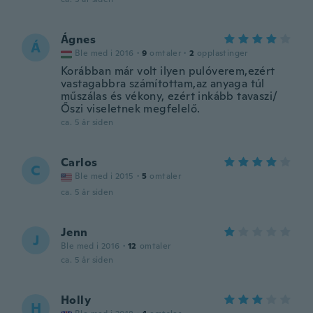
Ágnes
Á
Ble med i 2016
·
9
omtaler
·
2
opplastinger
Korábban már volt ilyen pulóverem,ezért
vastagabbra számítottam,az anyaga túl
műszálas és vékony, ezért inkább tavaszi/
Őszi viseletnek megfelelő.
ca. 5 år siden
Carlos
C
Ble med i 2015
·
5
omtaler
ca. 5 år siden
Jenn
J
Ble med i 2016
·
12
omtaler
ca. 5 år siden
Holly
H