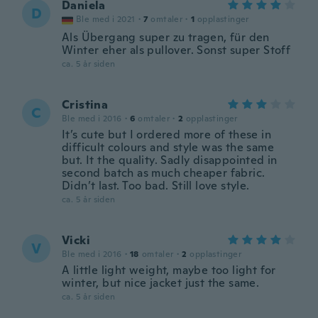
Daniela
D
Ble med i 2021
·
7
omtaler
·
1
opplastinger
Als Übergang super zu tragen, für den
Winter eher als pullover. Sonst super Stoff
ca. 5 år siden
Cristina
C
Ble med i 2016
·
6
omtaler
·
2
opplastinger
It’s cute but I ordered more of these in
difficult colours and style was the same
but. It the quality. Sadly disappointed in
second batch as much cheaper fabric.
Didn’t last. Too bad. Still love style.
ca. 5 år siden
Vicki
V
Ble med i 2016
·
18
omtaler
·
2
opplastinger
A little light weight, maybe too light for
winter, but nice jacket just the same.
ca. 5 år siden