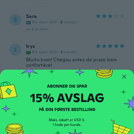
Sara
S
Ble med i 2017
·
2
omtaler
ca. 6 år siden
Irys
I
Ble med i 2019
·
1
omtaler
Muito bom! Chegou antes do prazo bem
confortável
ca. 6 år siden
Ginette
G
15% AVSLAG
Ble med i 2018
·
63
omtaler
·
1
opplastinger
Très doux , original
ca. 6 år siden
PÅ DIN FØRSTE BESTILLING
Maks. rabatt er USD 5.
Eugénie
1 kode per kunde.
E
Ble med i 2015
·
2
omtaler