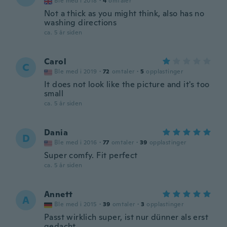
Ble med i 2018
·
4
omtaler
Not a thick as you might think, also has no
washing directions
ca. 5 år siden
Carol
C
Ble med i 2019
·
72
omtaler
·
5
opplastinger
It does not look like the picture and it's too
small
ca. 5 år siden
Dania
D
Ble med i 2016
·
77
omtaler
·
39
opplastinger
Super comfy. Fit perfect
ca. 5 år siden
Annett
A
Ble med i 2015
·
39
omtaler
·
3
opplastinger
Passt wirklich super, ist nur dünner als erst
gedacht