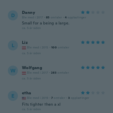
Danny
D
Ble med i 2017
·
85
omtaler
·
4
opplastinger
Small for a being a large.
ca. 5 år siden
Liz
L
Ble med i 2015
·
100
omtaler
ca. 5 år siden
Wolfgang
W
Ble med i 2017
·
283
omtaler
ca. 5 år siden
etha
E
Ble med i 2019
·
7
omtaler
·
3
opplastinger
Fits tighter then a xl
ca. 5 år siden