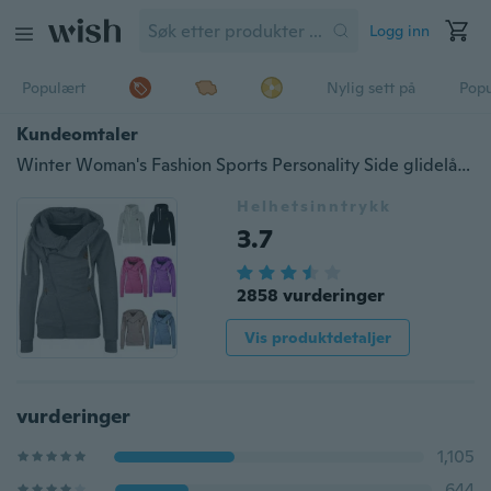
Logg inn
Populært
Nylig sett på
Pop
Kundeomtaler
Winter Woman's Fashion Sports Personality Side glidelås Hettegenser Sweat Coloured Sweater Coat S-5XL
Helhetsinntrykk
3.7
2858 vurderinger
Vis produktdetaljer
vurderinger
1,105
644