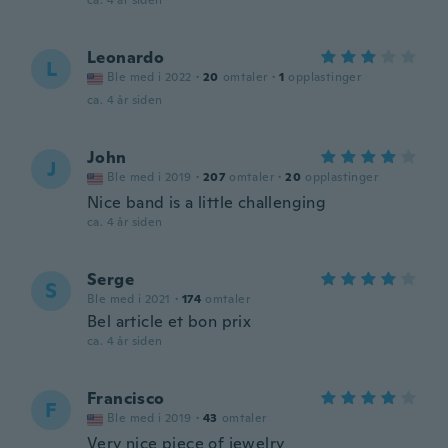
ca. 4 år siden
Leonardo
L
Ble med i 2022
·
20
omtaler
·
1
opplastinger
ca. 4 år siden
John
J
Ble med i 2019
·
207
omtaler
·
20
opplastinger
Nice band is a little challenging
ca. 4 år siden
Serge
S
Ble med i 2021
·
174
omtaler
Bel article et bon prix
ca. 4 år siden
Francisco
F
Ble med i 2019
·
43
omtaler
Very nice piece of jewelry