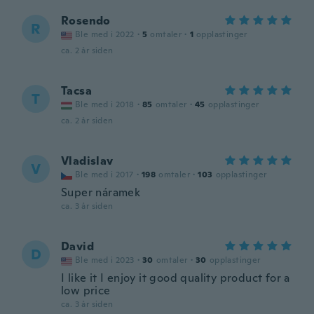
Rosendo
R
Ble med i 2022
·
5
omtaler
·
1
opplastinger
ca. 2 år siden
Tacsa
T
Ble med i 2018
·
85
omtaler
·
45
opplastinger
ca. 2 år siden
Vladislav
V
Ble med i 2017
·
198
omtaler
·
103
opplastinger
Super náramek
ca. 3 år siden
David
D
Ble med i 2023
·
30
omtaler
·
30
opplastinger
I like it I enjoy it good quality product for a
low price
ca. 3 år siden