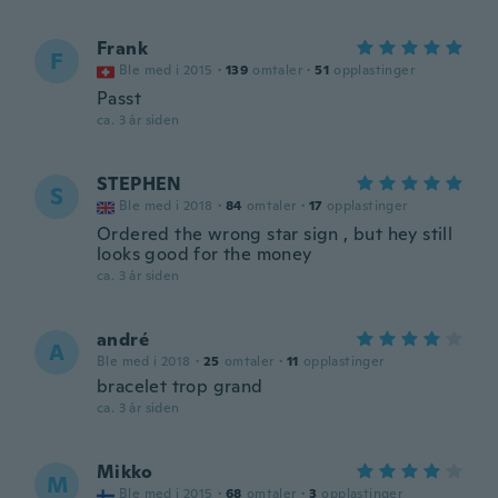
Frank
F
Ble med i 2015
·
139
omtaler
·
51
opplastinger
Passt
ca. 3 år siden
STEPHEN
S
Ble med i 2018
·
84
omtaler
·
17
opplastinger
Ordered the wrong star sign , but hey still
looks good for the money
ca. 3 år siden
andré
A
Ble med i 2018
·
25
omtaler
·
11
opplastinger
bracelet trop grand
ca. 3 år siden
Mikko
M
Ble med i 2015
·
68
omtaler
·
3
opplastinger