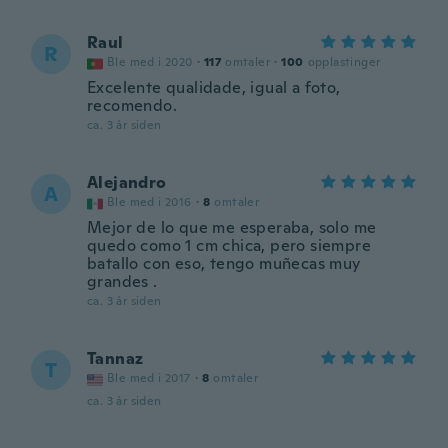
Raul
R
Ble med i 2020
·
117
omtaler
·
100
opplastinger
Excelente qualidade, igual a foto,
recomendo.
ca. 3 år siden
Alejandro
A
Ble med i 2016
·
8
omtaler
Mejor de lo que me esperaba, solo me
quedo como 1 cm chica, pero siempre
batallo con eso, tengo muñecas muy
grandes .
ca. 3 år siden
Tannaz
T
Ble med i 2017
·
8
omtaler
ca. 3 år siden