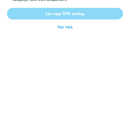
勝義
勝
Ble med i 2020
·
83
omtaler
·
27
opplastinger
Lås opp 15% avslag
大変お気に入りです。
ca. 4 år siden
Nei takk
tomas
T
Ble med i 2019
·
69
omtaler
·
13
opplastinger
ca. 4 år siden
山田
山
Ble med i 2021
·
123
omtaler
ca. 4 år siden
Giuseppe
G
Ble med i 2018
·
48
omtaler
·
2
opplastinger
ca. 4 år siden
Jorge
J