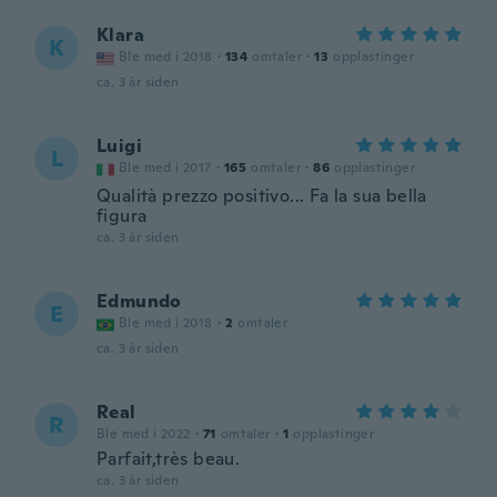
Klara
K
Ble med i 2018
·
134
omtaler
·
13
opplastinger
ca. 3 år siden
Luigi
L
Ble med i 2017
·
165
omtaler
·
86
opplastinger
Qualità prezzo positivo... Fa la sua bella
figura
ca. 3 år siden
Edmundo
E
Ble med i 2018
·
2
omtaler
ca. 3 år siden
Real
R
Ble med i 2022
·
71
omtaler
·
1
opplastinger
Parfait,très beau.
ca. 3 år siden