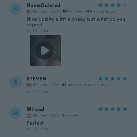
NameDeleted
N
Ble med i 2020
·
130
omtaler
·
95
opplastinger
Nice quality a little cheap but what do you
expect
ca. 3 år siden
STEVEN
S
Ble med i 2018
·
34
omtaler
·
1
opplastinger
ca. 3 år siden
Mirsad
M
Ble med i 2020
·
6
omtaler
Perfekt
ca. 3 år siden