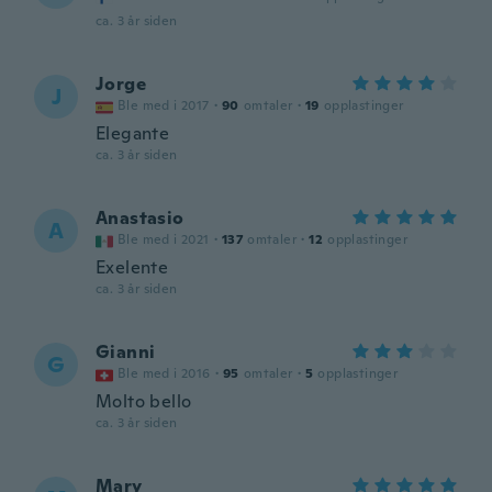
ca. 3 år siden
Jorge
J
Ble med i 2017
·
90
omtaler
·
19
opplastinger
Elegante
ca. 3 år siden
Anastasio
A
Ble med i 2021
·
137
omtaler
·
12
opplastinger
Exelente
ca. 3 år siden
Gianni
G
Ble med i 2016
·
95
omtaler
·
5
opplastinger
Molto bello
ca. 3 år siden
Mary