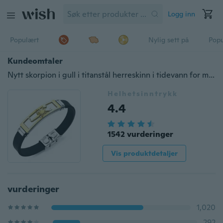
Logg inn
Populært
Nylig sett på
Pop
Kundeomtaler
Nytt skorpion i gull i titanstål herreskinn i tidevann for menns personlighetstilbehør
Helhetsinntrykk
4.4
1542 vurderinger
Vis produktdetaljer
vurderinger
1,020
292