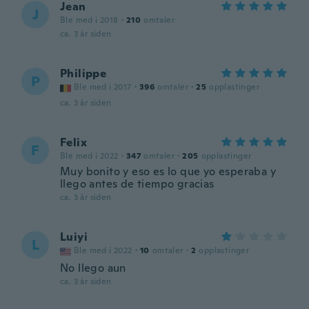
Jean
J
Ble med i 2018
·
210
omtaler
ca. 3 år siden
Philippe
P
Ble med i 2017
·
396
omtaler
·
25
opplastinger
ca. 3 år siden
Felix
F
Ble med i 2022
·
347
omtaler
·
205
opplastinger
Muy bonito y eso es lo que yo esperaba y
llego antes de tiempo gracias
ca. 3 år siden
Luiyi
L
Ble med i 2022
·
10
omtaler
·
2
opplastinger
No llego aun
ca. 3 år siden