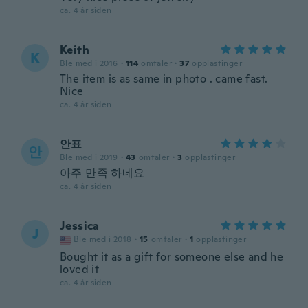
ca. 4 år siden
Keith
K
Ble med i 2016
·
114
omtaler
·
37
opplastinger
The item is as same in photo . came fast.
Nice
ca. 4 år siden
안표
안
Ble med i 2019
·
43
omtaler
·
3
opplastinger
아주 만족 하네요
ca. 4 år siden
Jessica
J
Ble med i 2018
·
15
omtaler
·
1
opplastinger
Bought it as a gift for someone else and he
loved it
ca. 4 år siden