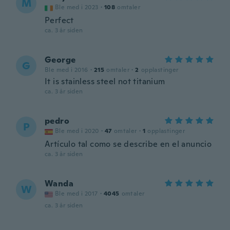
M
Ble med i 2023
·
108
omtaler
Perfect
ca. 3 år siden
George
G
Ble med i 2016
·
215
omtaler
·
2
opplastinger
It is stainless steel not titanium
ca. 3 år siden
pedro
P
Ble med i 2020
·
47
omtaler
·
1
opplastinger
Artículo tal como se describe en el anuncio
ca. 3 år siden
Wanda
W
Ble med i 2017
·
4045
omtaler
ca. 3 år siden