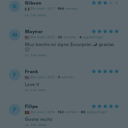
Gibson
G
Ble med i 2017
·
104
omtaler
ca. 3 år siden
Maynor
M
Ble med i 2022
·
32
omtaler
·
4
opplastinger
Muy bonito mí signo Escorpión 🦂 gracias
🙂
ca. 3 år siden
Frank
F
Ble med i 2022
·
5
omtaler
Love it
ca. 4 år siden
Filipe
F
Ble med i 2018
·
122
omtaler
·
86
opplastinger
Gostei muito
ca. 4 år siden