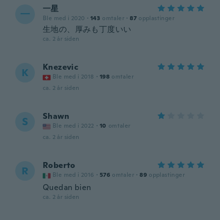
一星
一
Ble med i 2020
·
143
omtaler
·
87
opplastinger
生地の、厚みも丁度いい
ca. 2 år siden
Knezevic
K
Ble med i 2018
·
198
omtaler
ca. 2 år siden
Shawn
S
Ble med i 2022
·
10
omtaler
ca. 2 år siden
Roberto
R
Ble med i 2016
·
576
omtaler
·
89
opplastinger
Quedan bien
ca. 2 år siden