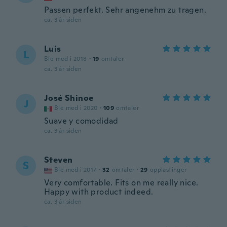
Passen perfekt. Sehr angenehm zu tragen.
ca. 3 år siden
Luis
L
Ble med i 2018
·
19
omtaler
ca. 3 år siden
José Shinoe
J
Ble med i 2020
·
109
omtaler
Suave y comodidad
ca. 3 år siden
Steven
S
Ble med i 2017
·
32
omtaler
·
29
opplastinger
Very comfortable. Fits on me really nice.
Happy with product indeed.
ca. 3 år siden