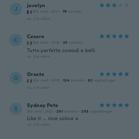
jocelyn
J
Ble med i 2017
·
78
omtaler
ca. 2 år siden
Cesare
C
Ble med i 2018
·
25
omtaler
Tutto perfetto comodi e belli
ca. 2 år siden
Oreste
O
Ble med i 2018
·
124
omtaler
·
62
opplastinger
ca. 2 år siden
Sydney Pete
S
Ble med i 2021
·
231
omtaler
·
203
opplastinger
Like it … nice colour a
ca. 2 år siden