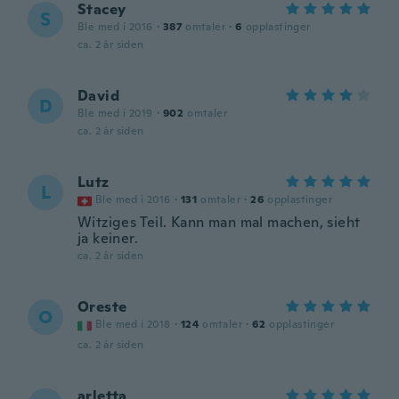
Stacey
S
Ble med i 2016
·
387
omtaler
·
6
opplastinger
ca. 2 år siden
David
D
Ble med i 2019
·
902
omtaler
ca. 2 år siden
Lutz
L
Ble med i 2016
·
131
omtaler
·
26
opplastinger
Witziges Teil. Kann man mal machen, sieht
ja keiner.
ca. 2 år siden
Oreste
O
Ble med i 2018
·
124
omtaler
·
62
opplastinger
ca. 2 år siden
arletta