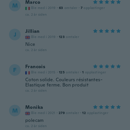
Marco
M
Ble med i 2019
·
63
omtaler
·
7
opplastinger
ca. 2 år siden
Jillian
J
Ble med i 2019
·
123
omtaler
Nice
ca. 2 år siden
Francois
F
Ble med i 2015
·
125
omtaler
·
1
opplastinger
Coton solide. Couleurs résistantes-
Elastique ferme. Bon produit
ca. 2 år siden
Monika
M
Ble med i 2021
·
279
omtaler
·
12
opplastinger
polecam
ca. 2 år siden