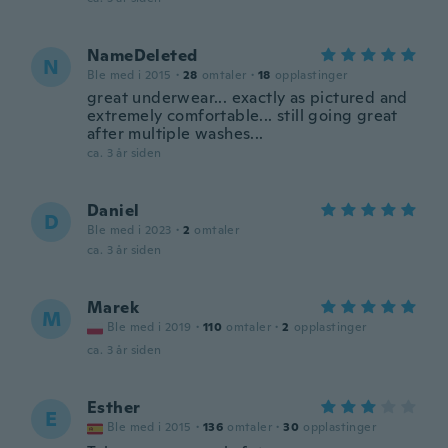
NameDeleted
N
Ble med i 2015
·
28
omtaler
·
18
opplastinger
great underwear... exactly as pictured and
extremely comfortable... still going great
after multiple washes...
ca. 3 år siden
Daniel
D
Ble med i 2023
·
2
omtaler
ca. 3 år siden
Marek
M
Ble med i 2019
·
110
omtaler
·
2
opplastinger
ca. 3 år siden
Esther
E
Ble med i 2015
·
136
omtaler
·
30
opplastinger