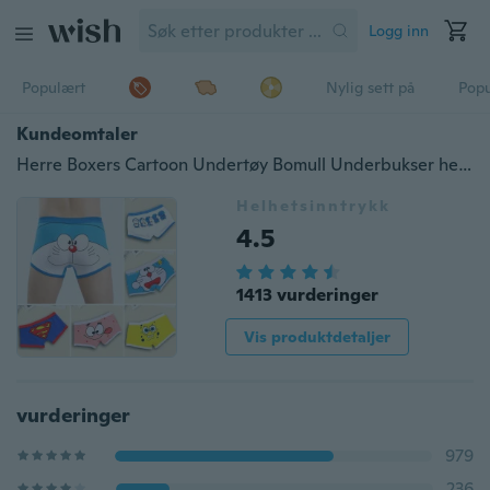
Logg inn
Populært
Nylig sett på
Pop
Kundeomtaler
Herre Boxers Cartoon Undertøy Bomull Underbukser herre Boxershorts Cuecas Calzoncillos cartoon truse L XL
Helhetsinntrykk
4.5
1413 vurderinger
Vis produktdetaljer
vurderinger
979
236