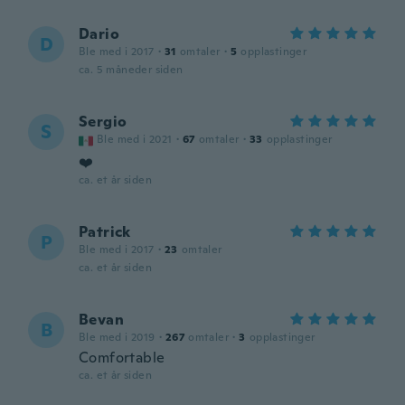
Dario
D
Ble med i 2017
·
31
omtaler
·
5
opplastinger
ca. 5 måneder siden
Sergio
S
Ble med i 2021
·
67
omtaler
·
33
opplastinger
❤️
ca. et år siden
Patrick
P
Ble med i 2017
·
23
omtaler
ca. et år siden
Bevan
B
Ble med i 2019
·
267
omtaler
·
3
opplastinger
Comfortable
ca. et år siden