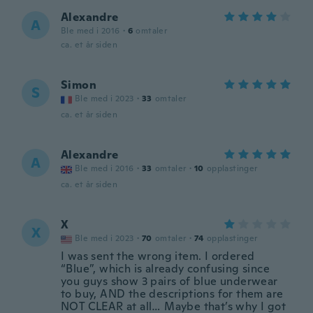
Alexandre
A
Ble med i 2016
·
6
omtaler
ca. et år siden
Simon
S
Ble med i 2023
·
33
omtaler
ca. et år siden
Alexandre
A
Ble med i 2016
·
33
omtaler
·
10
opplastinger
ca. et år siden
X
X
Ble med i 2023
·
70
omtaler
·
74
opplastinger
I was sent the wrong item. I ordered
“Blue”, which is already confusing since
you guys show 3 pairs of blue underwear
to buy, AND the descriptions for them are
NOT CLEAR at all… Maybe that’s why I got