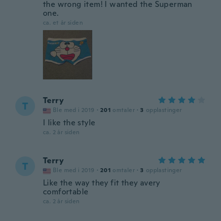
the wrong item! I wanted the Superman
one.
ca. et år siden
Terry
T
Ble med i 2019
·
201
omtaler
·
3
opplastinger
I like the style
ca. 2 år siden
Terry
T
Ble med i 2019
·
201
omtaler
·
3
opplastinger
Like the way they fit they avery
comfortable
ca. 2 år siden