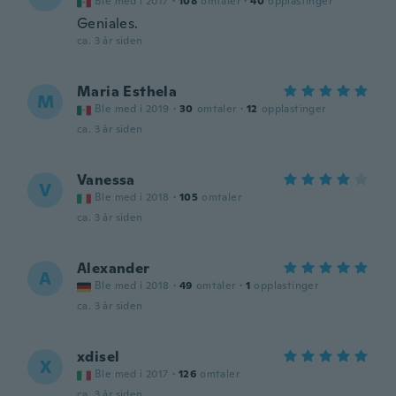
Ble med i 2017
·
108
omtaler
·
40
opplastinger
Geniales.
ca. 3 år siden
Maria Esthela
M
Ble med i 2019
·
30
omtaler
·
12
opplastinger
ca. 3 år siden
Vanessa
V
Ble med i 2018
·
105
omtaler
ca. 3 år siden
Alexander
A
Ble med i 2018
·
49
omtaler
·
1
opplastinger
ca. 3 år siden
xdisel
X
Ble med i 2017
·
126
omtaler
ca. 3 år siden