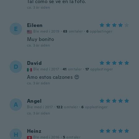
Tal como se ve en la foto.
ca. 3 år siden
Eileen
E
Ble med i 2019
·
63
omtaler
·
6
opplastinger
Muy bonito
ca. 3 år siden
David
D
Ble med i 2017
·
41
omtaler
·
17
opplastinger
Amo estos calzones 😍
ca. 3 år siden
Angel
A
Ble med i 2017
·
122
omtaler
·
6
opplastinger
ca. 3 år siden
Heinz
H
Ble med i 2016
·
5
omtaler