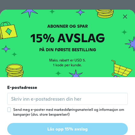
Danyel
D
Ble med i 2021
·
41
omtaler
ca. 4 år siden
15% AVSLAG
Holly
H
PÅ DIN FØRSTE BESTILLING
Ble med i 2022
·
18
omtaler
·
17
opplastinger
Beautiful
Maks. rabatt er USD 5.
ca. 4 år siden
1 kode per kunde.
Edi
E
E-postadresse
Ble med i 2015
·
70
omtaler
·
36
opplastinger
Bague très mignonne. Conforme aux
photos et à la description.
ca. 4 år siden
Send meg e-poster med markedsføringsmateriell og informasjon om
kampanjer (dvs. store besparelser!)
Joanna
J
Lås opp 15% avslag
Ble med i 2021
·
18
omtaler
·
2
opplastinger