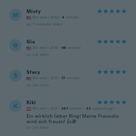
Misty
M
Ble med i 2020
·
4
omtaler
ca. 11 måneder siden
Gia
G
Ble med i 2016
·
98
omtaler
ca. 2 år siden
Stacy
S
Ble med i 2017
·
77
omtaler
ca. 2 år siden
Kiki
K
Ble med i 2021
·
207
omtaler
·
22
opplastinger
Ein wirklich lieber Ring! Meine Freundin
wird sich freuen! 👍🎁
ca. 2 år siden