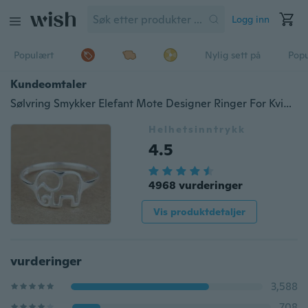
Logg inn
Populært
Nylig sett på
Pop
Kundeomtaler
Sølvring Smykker Elefant Mote Designer Ringer For Kvinner Gave Fine Smykker
Helhetsinntrykk
4.5
4968 vurderinger
Vis produktdetaljer
vurderinger
3,588
708