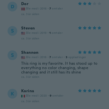
Dor
D
Ble med i 2016
·
7
omtaler
ca. 3 år siden
Steven
S
Ble med i 2019
·
1
omtaler
ca. 3 år siden
Shannon
S
Ble med i 2018
·
7
omtaler
·
3
opplastinger
This ring is my favorite. It has stood up to
everything no color changing, shape
changing and it still has its shine
ca. 3 år siden
Karina
K
Ble med i 2020
·
9
omtaler
ca. 3 år siden