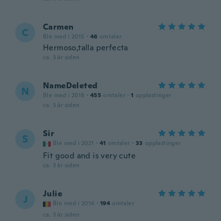
Carmen
C
Ble med i 2015
·
46
omtaler
Hermoso,talla perfecta
ca. 3 år siden
NameDeleted
N
Ble med i 2018
·
455
omtaler
·
1
opplastinger
ca. 3 år siden
Sir
S
Ble med i 2021
·
41
omtaler
·
33
opplastinger
Fit good and is very cute
ca. 3 år siden
Julie
J
Ble med i 2014
·
194
omtaler
ca. 3 år siden