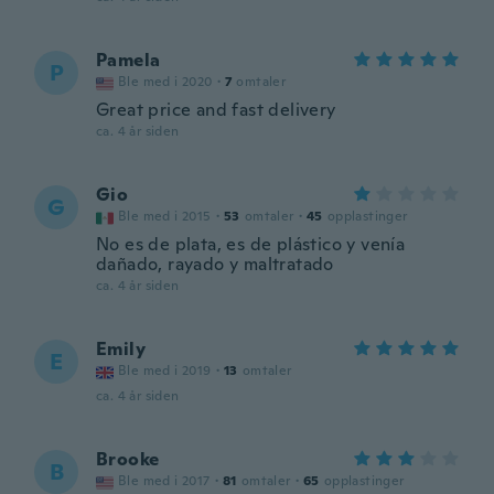
Pamela
P
Ble med i 2020
·
7
omtaler
Great price and fast delivery
ca. 4 år siden
Gio
G
Ble med i 2015
·
53
omtaler
·
45
opplastinger
No es de plata, es de plástico y venía
dañado, rayado y maltratado
ca. 4 år siden
Emily
E
Ble med i 2019
·
13
omtaler
ca. 4 år siden
Brooke
B
Ble med i 2017
·
81
omtaler
·
65
opplastinger