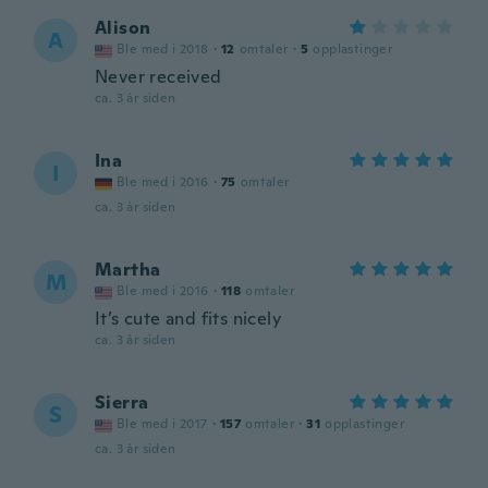
Alison
A
Ble med i 2018
·
12
omtaler
·
5
opplastinger
Never received
ca. 3 år siden
Ina
I
Ble med i 2016
·
75
omtaler
ca. 3 år siden
Martha
M
Ble med i 2016
·
118
omtaler
It’s cute and fits nicely
ca. 3 år siden
Sierra
S
Ble med i 2017
·
157
omtaler
·
31
opplastinger
ca. 3 år siden