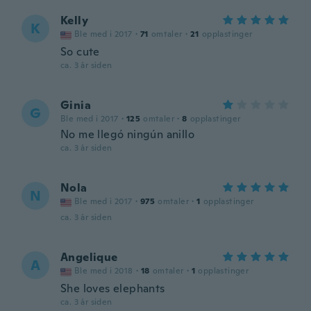
Kelly
K
Ble med i 2017
·
71
omtaler
·
21
opplastinger
So cute
ca. 3 år siden
Ginia
G
Ble med i 2017
·
125
omtaler
·
8
opplastinger
No me llegó ningún anillo
ca. 3 år siden
Nola
N
Ble med i 2017
·
975
omtaler
·
1
opplastinger
ca. 3 år siden
Angelique
A
Ble med i 2018
·
18
omtaler
·
1
opplastinger
She loves elephants
ca. 3 år siden