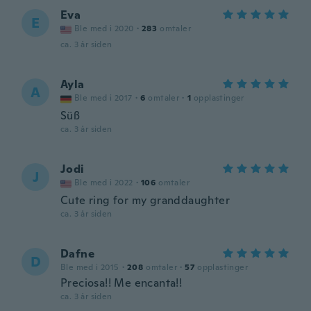
Eva
E
Ble med i 2020
·
283
omtaler
ca. 3 år siden
Ayla
A
Ble med i 2017
·
6
omtaler
·
1
opplastinger
Süß
ca. 3 år siden
Jodi
J
Ble med i 2022
·
106
omtaler
Cute ring for my granddaughter
ca. 3 år siden
Dafne
D
Ble med i 2015
·
208
omtaler
·
57
opplastinger
Preciosa!! Me encanta!!
ca. 3 år siden