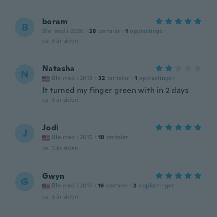
boram
B
Ble med i 2020
·
28
omtaler
·
1
opplastinger
ca. 3 år siden
Natasha
N
Ble med i 2018
·
32
omtaler
·
1
opplastinger
It turned my finger green with in 2 days
ca. 3 år siden
Jodi
J
Ble med i 2015
·
18
omtaler
ca. 3 år siden
Gwyn
G
Ble med i 2017
·
16
omtaler
·
2
opplastinger
ca. 3 år siden