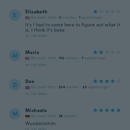
Elizabeth
E
Ble med i 2020
·
2
omtaler
·
1
opplastinger
It’s I had to come here to figure out what it
is. I think it’s boke
ca. 3 år siden
Maria
M
Ble med i 2016
·
112
omtaler
·
7
opplastinger
ca. 3 år siden
Dee
D
Ble med i 2013
·
534
omtaler
·
33
opplastinger
ca. 3 år siden
Michaela
M
Ble med i 2019
·
19
omtaler
Wunderschön
ca. 3 år siden