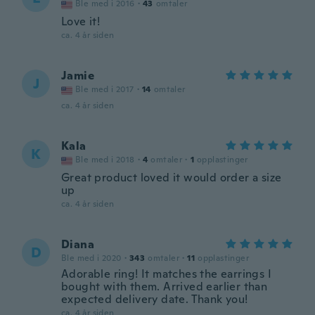
Ble med i 2016
·
43
omtaler
Love it!
ca. 4 år siden
Jamie
J
Ble med i 2017
·
14
omtaler
ca. 4 år siden
Kala
K
Ble med i 2018
·
4
omtaler
·
1
opplastinger
Great product loved it would order a size
up
ca. 4 år siden
Diana
D
Ble med i 2020
·
343
omtaler
·
11
opplastinger
Adorable ring! It matches the earrings I
bought with them. Arrived earlier than
expected delivery date. Thank you!
ca. 4 år siden