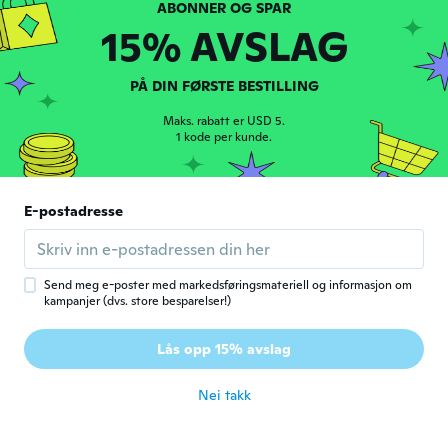
early
15% AVSLAG
ca. 6 år siden
Sara
PÅ DIN FØRSTE BESTILLING
S
Ble med i 2018
·
33
omtaler
·
3
opplastinger
Maks. rabatt er USD 5.
ca. 6 år siden
1 kode per kunde.
Klem
K
Ble med i 2017
·
42
omtaler
·
4
opplastinger
E-postadresse
Great deal
ca. 6 år siden
Send meg e-poster med markedsføringsmateriell og informasjon om
kampanjer (dvs. store besparelser!)
Chari
C
Ble med i 2019
·
9
omtaler
Lås opp 15% avslag
ca. 6 år siden
Nei takk
Kathia
K
Ble med i 2016
·
2
omtaler