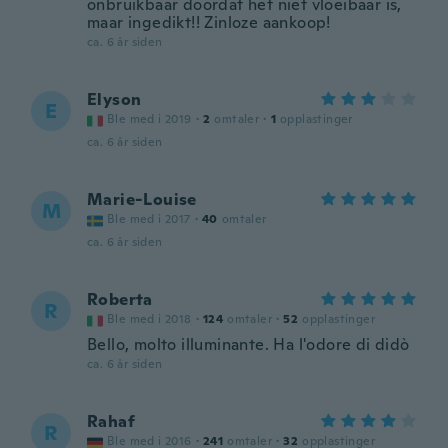
onbruikbaar doordat het niet vloeibaar is,
maar ingedikt!! Zinloze aankoop!
ca. 6 år siden
Elyson
E
Ble med i 2019
·
2
omtaler
·
1
opplastinger
ca. 6 år siden
Marie-Louise
M
Ble med i 2017
·
40
omtaler
ca. 6 år siden
Roberta
R
Ble med i 2018
·
124
omtaler
·
52
opplastinger
Bello, molto illuminante. Ha l'odore di didò
ca. 6 år siden
Rahaf
R
Ble med i 2016
·
241
omtaler
·
32
opplastinger