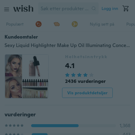
Logg inn
Populært
Nylig sett på
Pop
Kundeomtaler
Sexy Liquid Highlighter Make Up Oil Illuminating Concealer Shimmer & Shine Face Glow Ultrakonsentrert bronsedråper, essens oljefri Highlight Serum + Primer
Helhetsinntrykk
4.1
2436 vurderinger
Vis produktdetaljer
vurderinger
1,368
443