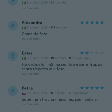
F
Ble med i 2019
·
20
omtaler
ca. 6 år siden
Alexandra
A
Ble med i 2018
·
117
omtaler
Come da foto
ca. 6 år siden
Ester
E
Ble med i 2019
·
19
omtaler
·
9
opplastinger
Ho ordinato il n5 ma sembra essere troppo
scuro rispetto alla foto
ca. 6 år siden
Petra
P
Ble med i 2017
·
12
omtaler
·
5
opplastinger
Super, jen trochu menší než jsem čekala.
ca. 6 år siden