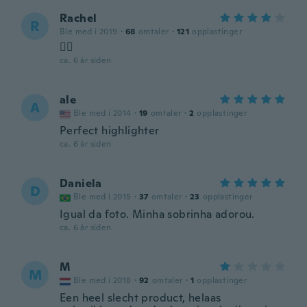
Rachel
R
Ble med i 2019
·
68
omtaler
·
121
opplastinger
👍🏻
ca. 6 år siden
ale
A
Ble med i 2014
·
19
omtaler
·
2
opplastinger
Perfect highlighter
ca. 6 år siden
Daniela
D
Ble med i 2015
·
37
omtaler
·
23
opplastinger
Igual da foto. Minha sobrinha adorou.
ca. 6 år siden
M
M
Ble med i 2018
·
92
omtaler
·
1
opplastinger
Een heel slecht product, helaas