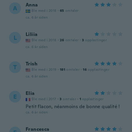
Anna
A
Ble med i 2018
·
65
omtaler
ca. 6 år siden
Liliia
L
Ble med i 2018
·
26
omtaler
·
3
opplastinger
ca. 6 år siden
Trish
T
Ble med i 2019
·
181
omtaler
·
16
opplastinger
ca. 6 år siden
Elia
E
Ble med i 2017
·
3
omtaler
·
1
opplastinger
Petit flacon, néanmoins de bonne qualité !
ca. 6 år siden
Francesca