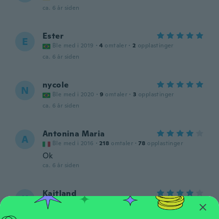
ca. 6 år siden
Ester
E
Ble med i 2019
·
4
omtaler
·
2
opplastinger
ca. 6 år siden
nycole
N
Ble med i 2020
·
9
omtaler
·
3
opplastinger
ca. 6 år siden
Antonina Maria
A
Ble med i 2016
·
218
omtaler
·
78
opplastinger
Ok
ca. 6 år siden
Kaitland
K
Ble med i 2020
·
14
omtaler
·
10
opplastinger
A little small, but good color and arrived