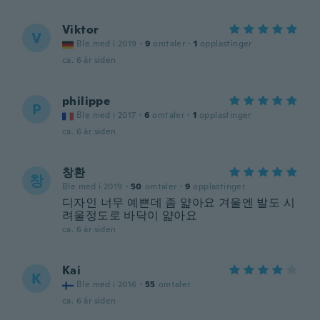
Viktor
V
Ble med i 2019
·
9
omtaler
·
1
opplastinger
ca. 6 år siden
philippe
P
Ble med i 2017
·
6
omtaler
·
1
opplastinger
ca. 6 år siden
창환
창
Ble med i 2019
·
50
omtaler
·
9
opplastinger
디자인 너무 예쁜데 좀 얇아요 겨울엔 발도 시
려울정도로 바닥이 얇아요
ca. 6 år siden
Kai
K
Ble med i 2016
·
55
omtaler
ca. 6 år siden