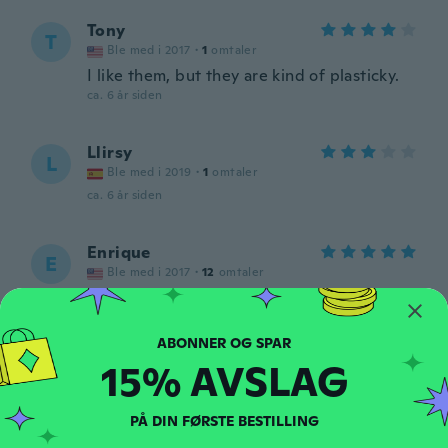
Tony
T
Ble med i 2017
·
1
omtaler
I like them, but they are kind of plasticky.
ca. 6 år siden
Llirsy
L
Ble med i 2019
·
1
omtaler
ca. 6 år siden
Enrique
E
Ble med i 2017
·
12
omtaler
ca. 6 år siden
Marely
M
15% AVSLAG
Ble med i 2016
·
7
omtaler
·
1
opplastinger
ca. 6 år siden
PÅ DIN FØRSTE BESTILLING