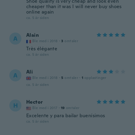
Shoe quality is very cheap and look even
cheaper than it was I will never buy shoes
online again
ca. 5 år siden
Alain
A
Ble med i 2018
·
3
omtaler
Très élégante
ca. 5 år siden
Ali
A
Ble med i 2018
·
5
omtaler
·
1
opplastinger
ca. 5 år siden
Hector
H
Ble med i 2017
·
19
omtaler
Excelente y para bailar buenísimos
ca. 5 år siden