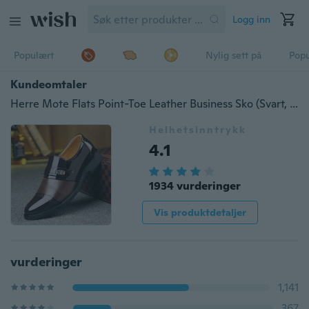
Logg inn
Populært
Nylig sett på
Pop
Kundeomtaler
Herre Mote Flats Point-Toe Leather Business Sko (Svart, Brun)
Helhetsinntrykk
4.1
1934 vurderinger
Vis produktdetaljer
vurderinger
1,141
367