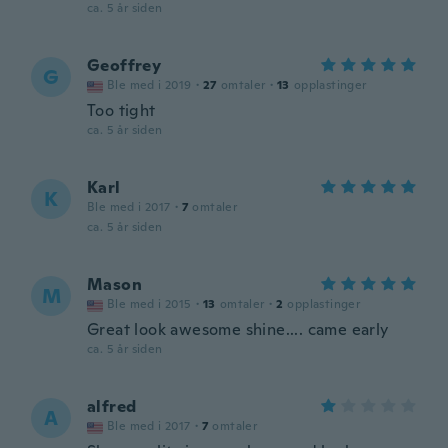
ca. 5 år siden
Geoffrey
G
Ble med i 2019
·
27
omtaler
·
13
opplastinger
Too tight
ca. 5 år siden
Karl
K
Ble med i 2017
·
7
omtaler
ca. 5 år siden
Mason
M
Ble med i 2015
·
13
omtaler
·
2
opplastinger
Great look awesome shine.... came early
ca. 5 år siden
alfred
A
Ble med i 2017
·
7
omtaler