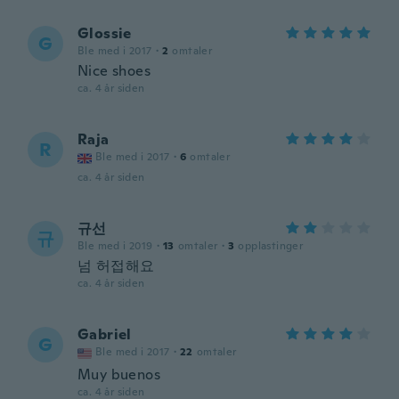
Glossie
G
Ble med i 2017
·
2
omtaler
Nice shoes
ca. 4 år siden
Raja
R
Ble med i 2017
·
6
omtaler
ca. 4 år siden
규선
규
Ble med i 2019
·
13
omtaler
·
3
opplastinger
넘 허접해요
ca. 4 år siden
Gabriel
G
Ble med i 2017
·
22
omtaler
Muy buenos
ca. 4 år siden