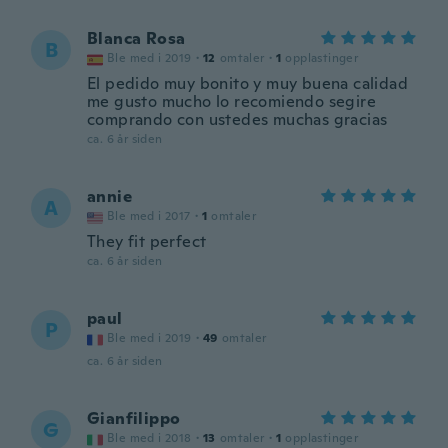
Blanca Rosa
B
Ble med i 2019
·
12
omtaler
·
1
opplastinger
El pedido muy bonito y muy buena calidad
me gusto mucho lo recomiendo segire
comprando con ustedes muchas gracias
ca. 6 år siden
annie
A
Ble med i 2017
·
1
omtaler
They fit perfect
ca. 6 år siden
paul
P
Ble med i 2019
·
49
omtaler
ca. 6 år siden
Gianfilippo
G
Ble med i 2018
·
13
omtaler
·
1
opplastinger