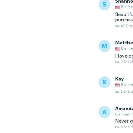
Shann
S
Ble me
Beautif
purchas
ca. et år s
Matth
M
Ble me
I love o
ca. 2 år si
Kay
K
Ble me
ca. 2 år si
Amand
A
Ble med i 
Never g
ca. 3 år si