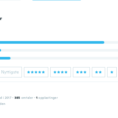
r
Nyttigste
d i 2017
·
385
omtaler
·
1
opplastinger
iden