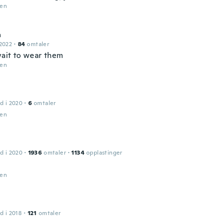
den
a
2022
·
84
omtaler
wait to wear them
den
d i 2020
·
6
omtaler
den
d i 2020
·
1936
omtaler
·
1134
opplastinger
den
d i 2018
·
121
omtaler