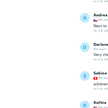
ca. 3 år si
Andrea
A
Ble me
Není to
ca. 3 år si
Darlen
D
Ble med i 
Very ch
ca. 3 år si
Sabine
S
Ble me
schöner
ca. 3 år si
Kathie
K
Ble me