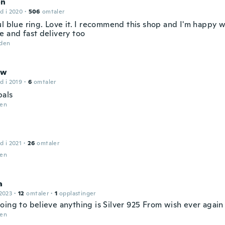
on
d i 2020
·
506
omtaler
ul blue ring. Love it. I recommend this shop and I'm happy 
e and fast delivery too
iden
ew
d i 2019
·
6
omtaler
pals
den
d i 2021
·
26
omtaler
den
a
2023
·
12
omtaler
·
1
opplastinger
oing to believe anything is Silver 925 From wish ever again
den