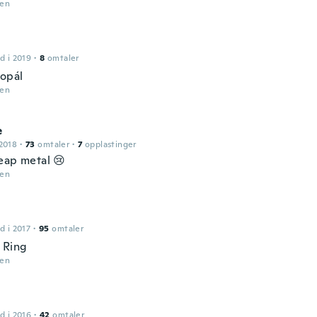
den
d i 2019
·
8
omtaler
 opál
den
e
2018
·
73
omtaler
·
7
opplastinger
eap metal 😢
den
d i 2017
·
95
omtaler
 Ring
den
d i 2016
·
42
omtaler