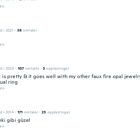
den
d i 2021
·
38
omtaler
den
d i 2020
·
107
omtaler
·
5
opplastinger
 is pretty & it goes well with my other faux fire opal jewelr
ual ring
den
d i 2014
·
171
omtaler
·
25
opplastinger
ki gibi güzel
den