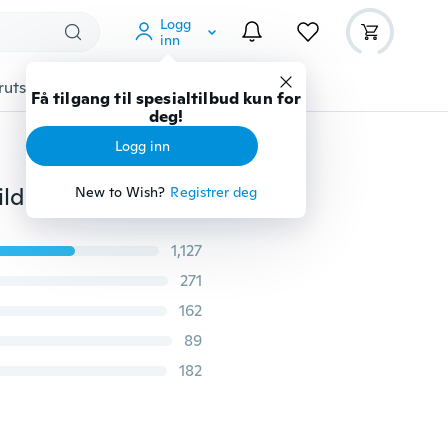
Logg
inn
rutstyr
Gadgets
Verktøy
Mer
Få tilgang til spesialtilbud kun for
deg!
Logg inn
Mote 925 sterling sølv krystall fra enkel ring rund blå ildopalringer bryllupsforlovelsesring
New to Wish?
Registrer deg
1,127
271
162
89
182