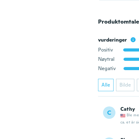
Produktomtale
vurderinger
Positiv
Nøytral
Negativ
Alle
Bilde
Cathy
C
Ble me
ca. et år s