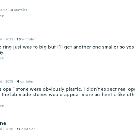
2017
·
8
omtaler
den
d i 2021
·
23
omtaler
 ring just was to big but I’ll get another one smaller so yes
y.
den
d i 2015
·
4
omtaler
e opal" stone were obviously plastic. I didn't expect real opa
 the lab made stones would appear more authentic like othe
den
ine
d i 2018
·
17
omtaler