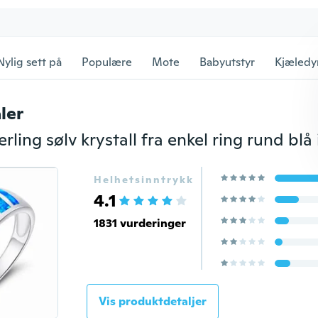
Nylig sett på
Populære
Mote
Babyutstyr
Kjæledy
ler
Helhetsinntrykk
4.1
1831 vurderinger
Vis produktdetaljer