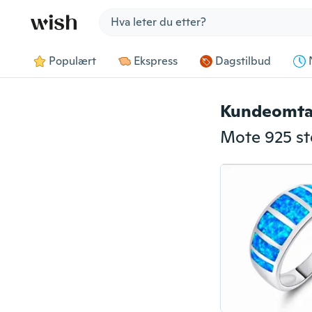
Jump to section
Populært
Ekspress
Dagstilbud
Kundeomta