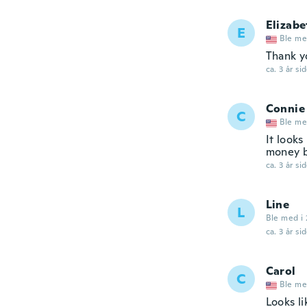
Elizabe
E
Ble me
Thank yo
ca. 3 år si
Connie
C
Ble me
It looks
money 
ca. 3 år si
Line
L
Ble med i 
ca. 3 år si
Carol
C
Ble me
Looks li