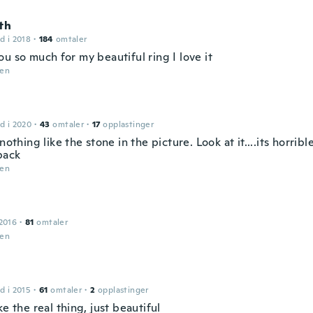
th
d i 2018
·
184
omtaler
u so much for my beautiful ring I love it
den
d i 2020
·
43
omtaler
·
17
opplastinger
 nothing like the stone in the picture. Look at it....its horrib
back
den
2016
·
81
omtaler
den
d i 2015
·
61
omtaler
·
2
opplastinger
ke the real thing, just beautiful