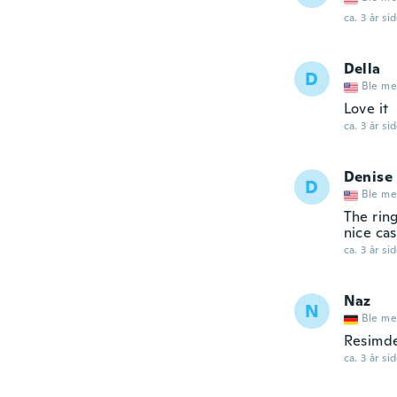
ca. 3 år si
Della
D
Ble me
Love it
ca. 3 år si
Denise
D
Ble me
The ring
nice cas
ca. 3 år si
Naz
N
Ble me
Resimde
ca. 3 år si