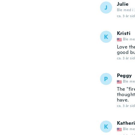
Julie
J
Ble med i 
ca. 3 år si
Kristi
K
Ble me
Love the
good bu
ca. 3 år si
Peggy
P
Ble me
The "fir
thought
have.
ca. 3 år si
Kather
K
Ble me