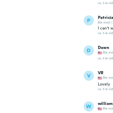
ca. 3 år si
Patrici
P
Ble med i 
I can't 
ca. 3 år si
Dawn
D
Ble me
ca. 3 år si
VR
V
Ble me
Lovely
ca. 3 år si
william
W
Ble me