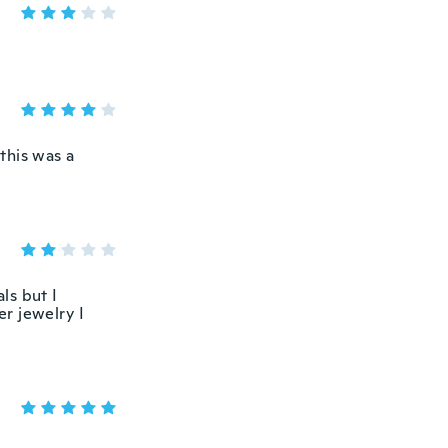
 this was a
ls but I
r jewelry I