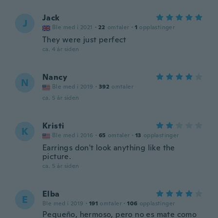
Jack
J
Ble med i 2021
·
22
omtaler
·
1
opplastinger
They were just perfect
ca. 4 år siden
Nancy
N
Ble med i 2019
·
392
omtaler
ca. 5 år siden
Kristi
K
Ble med i 2016
·
65
omtaler
·
13
opplastinger
Earrings don't look anything like the
picture.
ca. 5 år siden
Elba
E
Ble med i 2019
·
191
omtaler
·
106
opplastinger
Pequeño, hermoso, pero no es mate como