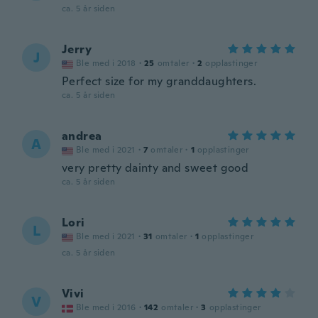
ca. 5 år siden
Jerry
J
Ble med i 2018
·
25
omtaler
·
2
opplastinger
Perfect size for my granddaughters.
ca. 5 år siden
andrea
A
Ble med i 2021
·
7
omtaler
·
1
opplastinger
very pretty dainty and sweet good
ca. 5 år siden
Lori
L
Ble med i 2021
·
31
omtaler
·
1
opplastinger
ca. 5 år siden
Vivi
V
Ble med i 2016
·
142
omtaler
·
3
opplastinger