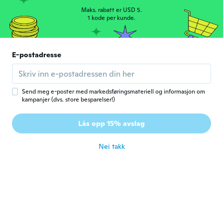
Maks. rabatt er USD 5.
Ivonne
1 kode per kunde.
I
Ble med i 2015
·
13
omtaler
ca. 5 år siden
E-postadresse
Terry
T
Ble med i 2017
·
20
omtaler
ca. 5 år siden
Send meg e-poster med markedsføringsmateriell og informasjon om
kampanjer (dvs. store besparelser!)
David
D
Lås opp 15% avslag
Ble med i 2017
·
293
omtaler
·
74
opplastinger
ca. 5 år siden
Nei takk
Naomi
N
Ble med i 2018
·
197
omtaler
·
65
opplastinger
DAINTY
ca. 5 år siden