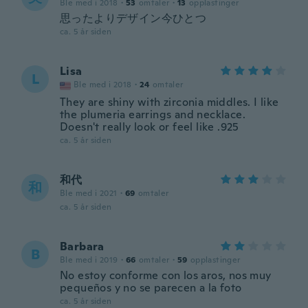
Ble med i 2018
·
53
omtaler
·
13
opplastinger
思ったよりデザイン今ひとつ
ca. 5 år siden
Lisa
L
Ble med i 2018
·
24
omtaler
They are shiny with zirconia middles. I like
the plumeria earrings and necklace.
Doesn't really look or feel like .925
ca. 5 år siden
和代
和
Ble med i 2021
·
69
omtaler
ca. 5 år siden
Barbara
B
Ble med i 2019
·
66
omtaler
·
59
opplastinger
No estoy conforme con los aros, nos muy
pequeños y no se parecen a la foto
ca. 5 år siden