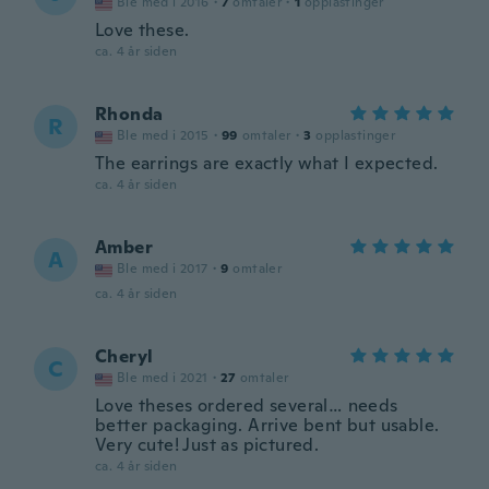
Ble med i 2016
·
7
omtaler
·
1
opplastinger
Love these.
ca. 4 år siden
Rhonda
R
Ble med i 2015
·
99
omtaler
·
3
opplastinger
The earrings are exactly what I expected.
ca. 4 år siden
Amber
A
Ble med i 2017
·
9
omtaler
ca. 4 år siden
Cheryl
C
Ble med i 2021
·
27
omtaler
Love theses ordered several… needs
better packaging. Arrive bent but usable.
Very cute! Just as pictured.
ca. 4 år siden