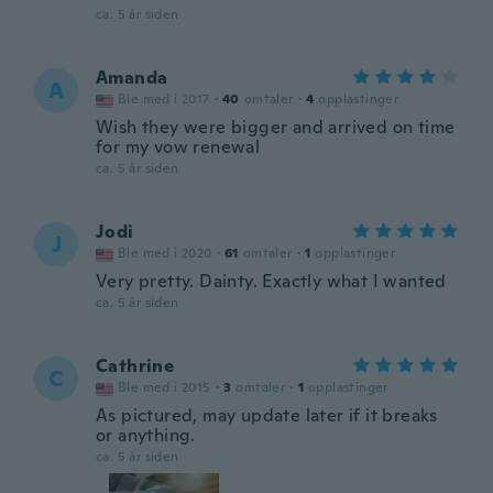
ca. 5 år siden
Amanda
A
Ble med i 2017
·
40
omtaler
·
4
opplastinger
Wish they were bigger and arrived on time
for my vow renewal
ca. 5 år siden
Jodi
J
Ble med i 2020
·
61
omtaler
·
1
opplastinger
Very pretty. Dainty. Exactly what I wanted
ca. 5 år siden
Cathrine
C
Ble med i 2015
·
3
omtaler
·
1
opplastinger
As pictured, may update later if it breaks
or anything.
ca. 5 år siden