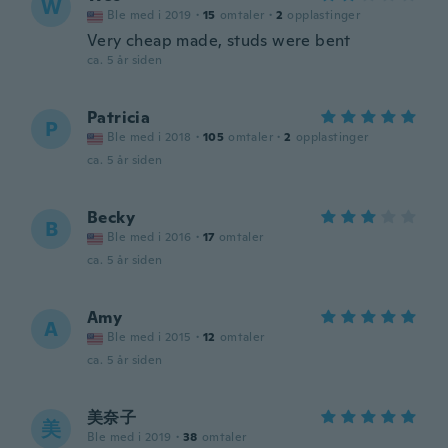
W
Ble med i 2019
·
15
omtaler
·
2
opplastinger
Very cheap made, studs were bent
ca. 5 år siden
Patricia
P
Ble med i 2018
·
105
omtaler
·
2
opplastinger
ca. 5 år siden
Becky
B
Ble med i 2016
·
17
omtaler
ca. 5 år siden
Amy
A
Ble med i 2015
·
12
omtaler
ca. 5 år siden
美奈子
美
Ble med i 2019
·
38
omtaler