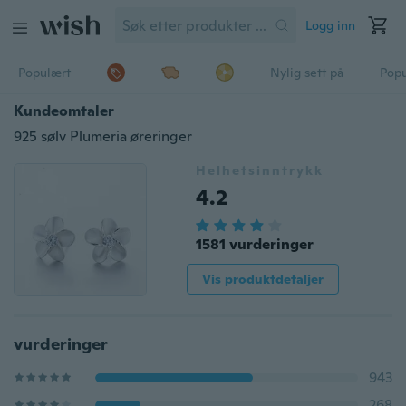
Logg inn
Populært
Nylig sett på
Pop
Kundeomtaler
925 sølv Plumeria øreringer
Helhetsinntrykk
4.2
1581 vurderinger
Vis produktdetaljer
vurderinger
943
268