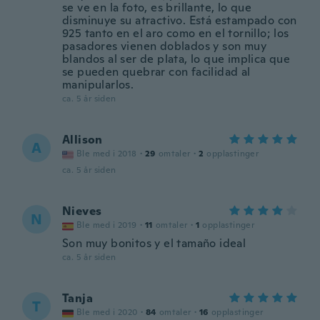
se ve en la foto, es brillante, lo que
disminuye su atractivo. Está estampado con
925 tanto en el aro como en el tornillo; los
pasadores vienen doblados y son muy
blandos al ser de plata, lo que implica que
se pueden quebrar con facilidad al
manipularlos.
ca. 5 år siden
Allison
A
Ble med i 2018
·
29
omtaler
·
2
opplastinger
ca. 5 år siden
Nieves
N
Ble med i 2019
·
11
omtaler
·
1
opplastinger
Son muy bonitos y el tamaño ideal
ca. 5 år siden
Tanja
T
Ble med i 2020
·
84
omtaler
·
16
opplastinger