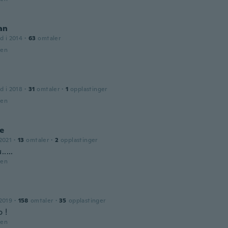
an
d i 2014
·
63
omtaler
den
d i 2018
·
31
omtaler
·
1
opplastinger
den
e
2021
·
13
omtaler
·
2
opplastinger
....
den
2019
·
158
omtaler
·
35
opplastinger
 !
den