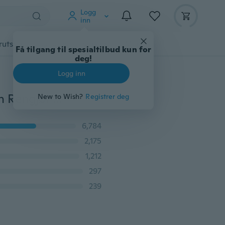
Logg
inn
rutstyr
Gadgets
Verktøy
Mer
Få tilgang til spesialtilbud kun for
deg!
Logg inn
Car Dust Collector Klimaanlegg Renholder Datamaskin Rengjør verktøy Vinduer Blader Persienner Cleaner Duster tastatur
New to Wish?
Registrer deg
6,784
2,175
1,212
297
239