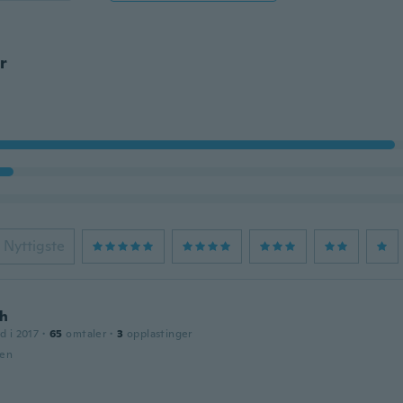
r
Nyttigste
h
d i 2017
·
65
omtaler
·
3
opplastinger
den