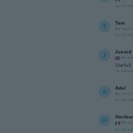
ca. 2 år si
Tom
T
Ble med i
ca. 2 år si
Junaid
J
Ble me
Usefull
ca. 3 år si
Adel
A
Ble med i 
ca. 3 år si
Heribe
H
Ble me
ca. 3 år si