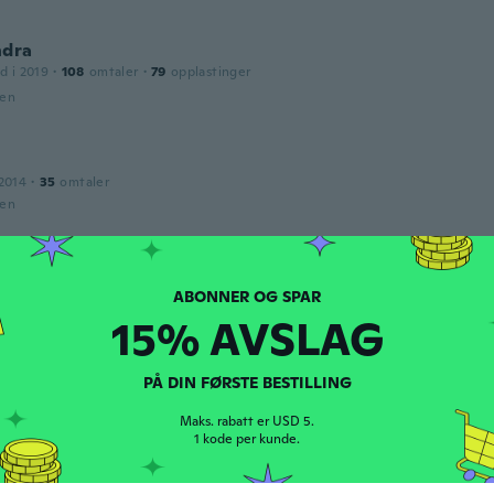
ndra
d i 2019
·
108
omtaler
·
79
opplastinger
den
2014
·
35
omtaler
den
d i 2019
·
42
omtaler
·
15
opplastinger
den
15% AVSLAG
PÅ DIN FØRSTE BESTILLING
2018
·
438
omtaler
·
52
opplastinger
e limpiador de partes de difícil acceso.
Maks. rabatt er USD 5.
1 kode per kunde.
den