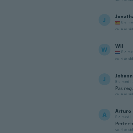
Jonath
J
Ble me
ca. 4 år si
Wil
W
Ble me
ca. 4 år si
Johann
J
Ble med i 
Pas reçu.
ca. 4 år si
Arturo
A
Ble med i 
Perfecto
ca. 4 år si