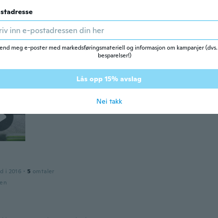
stadresse
d i 2018
·
8
omtaler
den
end meg e-poster med markedsføringsmateriell og informasjon om kampanjer (dvs.
m
besparelser!)
2018
·
110
omtaler
·
195
opplastinger
 nice.
Lås opp 15% avslag
den
Nei takk
d i 2016
·
5
omtaler
den