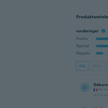
Produktomtale
vurderinger
Positiv
Nøytral
Negativ
Alle
Bilde
Débora
D
Ble me
ca. 2 år si