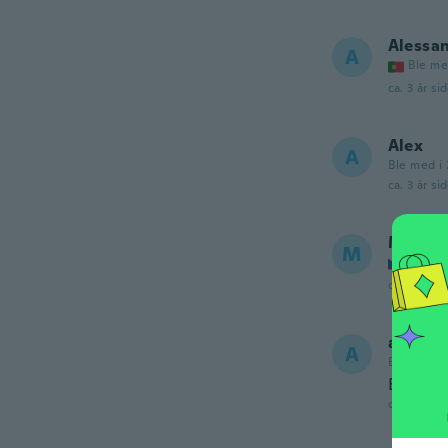
Alessa
A
Ble me
ca. 3 år si
Alex
A
Ble med i 
ca. 3 år si
Marie
M
Ble me
ca. 3 år si
alfredo
A
Ble med i 
Excelent
ca. 3 år si