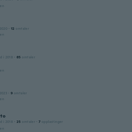
den
 2020
·
12
omtaler
den
d i 2018
·
85
omtaler
den
2023
·
9
omtaler
den
rto
d i 2018
·
25
omtaler
·
7
opplastinger
den