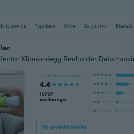
Nylig sett på
Populære
Mote
Babyutstyr
Kjæledy
ler
Helhetsinntrykk
4.4
10707
vurderinger
Vis produktdetaljer