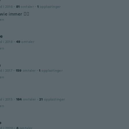
r
d i 2016
·
81
omtaler
·
1
opplastinger
wie immer 👍🏻
den
ie
d i 2018
·
49
omtaler
den
m
d i 2017
·
159
omtaler
·
1
opplastinger
den
d i 2015
·
184
omtaler
·
21
opplastinger
den
o
d i 2020
·
6
omtaler