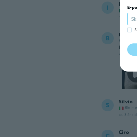
Iván
I
E-po
Ble me
ca. 3 år si
S
Basse
B
Ble med i 
It looks
ca. 3 år si
Silvio
S
Ble me
ca. 3 år si
Ciro
C