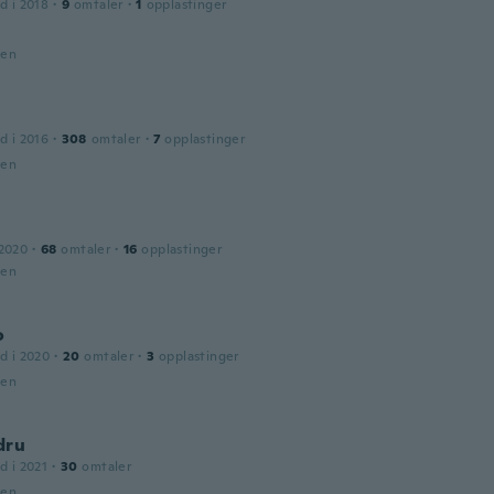
d i 2018
·
9
omtaler
·
1
opplastinger
den
d i 2016
·
308
omtaler
·
7
opplastinger
den
 2020
·
68
omtaler
·
16
opplastinger
den
o
d i 2020
·
20
omtaler
·
3
opplastinger
den
dru
d i 2021
·
30
omtaler
den