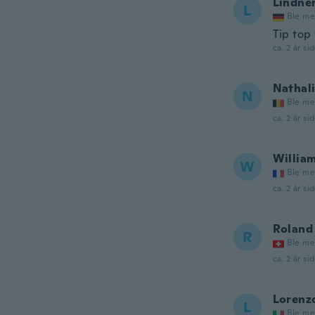
Lindne
L
Ble me
Tip top 
ca. 2 år si
Nathal
N
Ble me
ca. 2 år si
Willia
W
Ble me
ca. 2 år si
Roland
R
Ble me
ca. 2 år si
Lorenz
L
Ble me