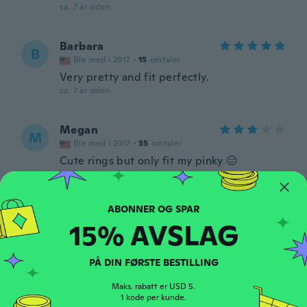
ca. 7 år siden
Barbara
B
Ble med i 2017
·
15
omtaler
Very pretty and fit perfectly.
ca. 7 år siden
Megan
M
Ble med i 2017
·
35
omtaler
Cute rings but only fit my pinky 😑
ca. 7 år siden
Mae
M
15% AVSLAG
Ble med i 2017
·
51
omtaler
·
15
opplastinger
ca. 7 år siden
PÅ DIN FØRSTE BESTILLING
Lalita
L
Maks. rabatt er USD 5.
Ble med i 2016
·
34
omtaler
1 kode per kunde.