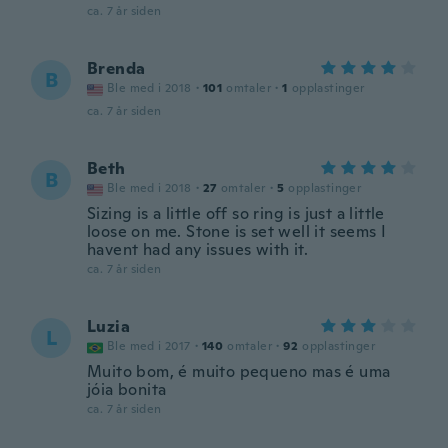
ca. 7 år siden
Brenda
B
Ble med i 2018
·
101
omtaler
·
1
opplastinger
ca. 7 år siden
Beth
B
Ble med i 2018
·
27
omtaler
·
5
opplastinger
Sizing is a little off so ring is just a little
loose on me. Stone is set well it seems I
havent had any issues with it.
ca. 7 år siden
Luzia
L
Ble med i 2017
·
140
omtaler
·
92
opplastinger
Muito bom, é muito pequeno mas é uma
jóia bonita
ca. 7 år siden