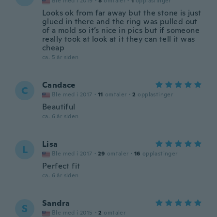
Ble med i 2019
·
8
omtaler
·
1
opplastinger
Looks ok from far away but the stone is just
glued in there and the ring was pulled out
of a mold so it’s nice in pics but if someone
really took at look at it they can tell it was
cheap
ca. 5 år siden
Candace
C
Ble med i 2017
·
11
omtaler
·
2
opplastinger
Beautiful
ca. 6 år siden
Lisa
L
Ble med i 2017
·
29
omtaler
·
16
opplastinger
Perfect fit
ca. 6 år siden
Sandra
S
Ble med i 2015
·
2
omtaler