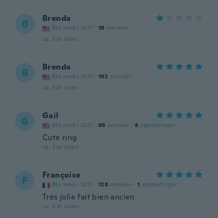
Brenda
B
Ble med i 2017
·
18
omtaler
ca. 2 år siden
Brenda
B
Ble med i 2017
·
192
omtaler
ca. 3 år siden
Gail
G
Ble med i 2017
·
86
omtaler
·
8
opplastinger
Cute ring
ca. 3 år siden
Françoise
F
Ble med i 2017
·
128
omtaler
·
1
opplastinger
Très jolie fait bien ancien
ca. 4 år siden