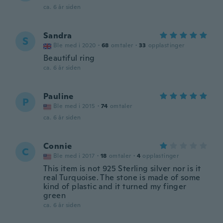
ca. 6 år siden
Sandra
S
Ble med i 2020
·
68
omtaler
·
33
opplastinger
Beautiful ring
ca. 6 år siden
Pauline
P
Ble med i 2015
·
74
omtaler
ca. 6 år siden
Connie
C
Ble med i 2017
·
18
omtaler
·
4
opplastinger
This item is not 925 Sterling silver nor is it
real Turquoise. The stone is made of some
kind of plastic and it turned my finger
green
ca. 6 år siden