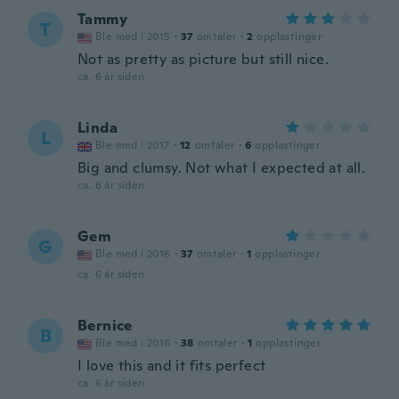
Tammy
T
Ble med i 2015
·
37
omtaler
·
2
opplastinger
Not as pretty as picture but still nice.
ca. 6 år siden
Linda
L
Ble med i 2017
·
12
omtaler
·
6
opplastinger
Big and clumsy. Not what I expected at all.
ca. 6 år siden
Gem
G
Ble med i 2016
·
37
omtaler
·
1
opplastinger
ca. 6 år siden
Bernice
B
Ble med i 2016
·
38
omtaler
·
1
opplastinger
I love this and it fits perfect
ca. 6 år siden