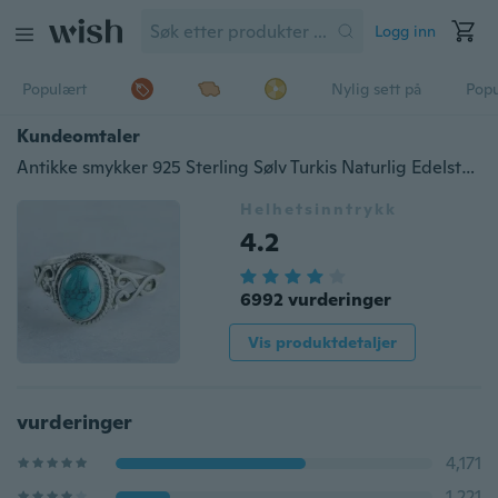
Logg inn
Populært
Nylig sett på
Pop
Kundeomtaler
Antikke smykker 925 Sterling Sølv Turkis Naturlig Edelsten Brud Bryllup Forlovelse Vintage Ring Gaver Størrelse 6-10
Helhetsinntrykk
4.2
6992 vurderinger
Vis produktdetaljer
vurderinger
4,171
1,221