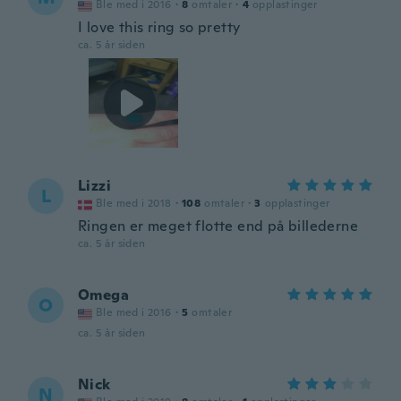
Ble med i 2016
·
8
omtaler
·
4
opplastinger
I love this ring so pretty
ca. 5 år siden
Lizzi
L
Ble med i 2018
·
108
omtaler
·
3
opplastinger
Ringen er meget flotte end på billederne
ca. 5 år siden
Omega
O
Ble med i 2016
·
5
omtaler
ca. 5 år siden
Nick
N