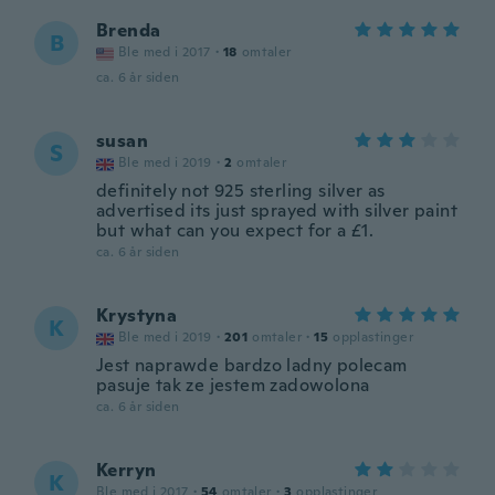
Brenda
B
Ble med i 2017
·
18
omtaler
ca. 6 år siden
susan
S
Ble med i 2019
·
2
omtaler
definitely not 925 sterling silver as
advertised its just sprayed with silver paint
but what can you expect for a £1.
ca. 6 år siden
Krystyna
K
Ble med i 2019
·
201
omtaler
·
15
opplastinger
Jest naprawde bardzo ladny polecam
pasuje tak ze jestem zadowolona
ca. 6 år siden
Kerryn
K
Ble med i 2017
·
54
omtaler
·
3
opplastinger