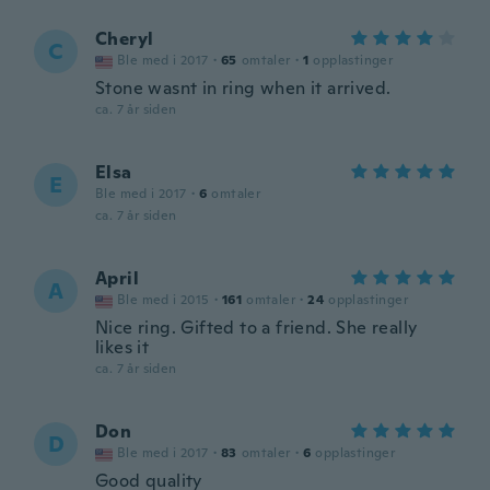
Cheryl
C
Ble med i 2017
·
65
omtaler
·
1
opplastinger
Stone wasnt in ring when it arrived.
ca. 7 år siden
Elsa
E
Ble med i 2017
·
6
omtaler
ca. 7 år siden
April
A
Ble med i 2015
·
161
omtaler
·
24
opplastinger
Nice ring. Gifted to a friend. She really
likes it
ca. 7 år siden
Don
D
Ble med i 2017
·
83
omtaler
·
6
opplastinger
Good quality