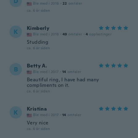
D
Ble med i 2016
·
22
omtaler
ca. 6 år siden
Kimberly
K
Ble med i 2018
·
49
omtaler
·
4
opplastinger
Studding
ca. 6 år siden
Betty A.
B
Ble med i 2017
·
14
omtaler
Beautiful ring, I have had many
compliments on it.
ca. 6 år siden
Kristina
K
Ble med i 2017
·
14
omtaler
Very nice
ca. 6 år siden