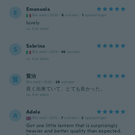
Emanuela
E
Ble med i 2020
·
8
omtaler
·
1
opplastinger
lovely
ca. 6 år siden
Sabrina
S
Ble med i 2019
·
46
omtaler
ca. 6 år siden
賢治
賢
Ble med i 2020
·
28
omtaler
良く出来ていて、とても良かった。
ca. 6 år siden
Adele
A
Ble med i 2015
·
7
omtaler
·
2
opplastinger
Got one little lantern that is surprisingly
heavier and better quality than expected.