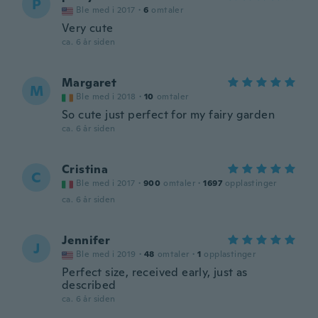
P
Ble med i 2017
·
6
omtaler
Very cute
ca. 6 år siden
Margaret
M
Ble med i 2018
·
10
omtaler
So cute just perfect for my fairy garden
ca. 6 år siden
Cristina
C
Ble med i 2017
·
900
omtaler
·
1697
opplastinger
ca. 6 år siden
Jennifer
J
Ble med i 2019
·
48
omtaler
·
1
opplastinger
Perfect size, received early, just as
described
ca. 6 år siden