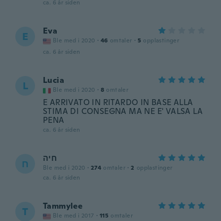
ca. 6 år siden
Eva
E
Ble med i 2020
·
46
omtaler
·
5
opplastinger
ca. 6 år siden
Lucia
L
Ble med i 2020
·
8
omtaler
E ARRIVATO IN RITARDO IN BASE ALLA
STIMA DI CONSEGNA MA NE E' VALSA LA
PENA
ca. 6 år siden
חיה
ח
Ble med i 2020
·
274
omtaler
·
2
opplastinger
ca. 6 år siden
Tammylee
T
Ble med i 2017
·
115
omtaler