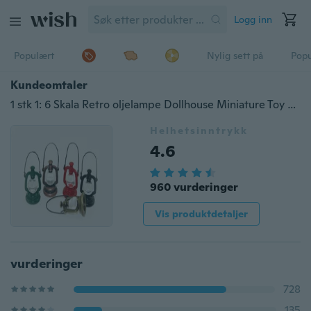
Logg inn
Populært
Nylig sett på
Pop
Kundeomtaler
1 stk 1: 6 Skala Retro oljelampe Dollhouse Miniature Toy Doll Food Kitchen stue Tilbehør
Helhetsinntrykk
4.6
960 vurderinger
Vis produktdetaljer
vurderinger
728
135