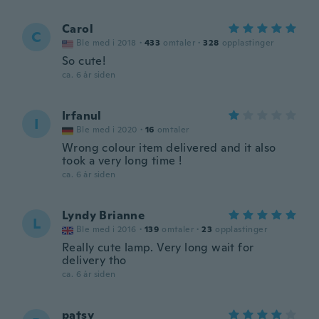
Carol
C
Ble med i 2018
·
433
omtaler
·
328
opplastinger
So cute!
ca. 6 år siden
Irfanul
I
Ble med i 2020
·
16
omtaler
Wrong colour item delivered and it also
took a very long time !
ca. 6 år siden
Lyndy Brianne
L
Ble med i 2016
·
139
omtaler
·
23
opplastinger
Really cute lamp. Very long wait for
delivery tho
ca. 6 år siden
patsy