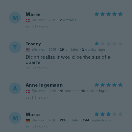
Marie
M
Ble med i 2019
·
2
omtaler
ca. 6 år siden
Tracey
T
Ble med i 2015
·
29
omtaler
·
2
opplastinger
Didn't realize it would be the size of a
quarter!
ca. 6 år siden
Anne Ingemann
A
Ble med i 2016
·
41
omtaler
·
13
opplastinger
ca. 6 år siden
Maria
M
Ble med i 2016
·
717
omtaler
·
244
opplastinger
ca. 6 år siden