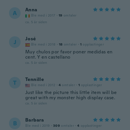
Anna
A
Ble med i 2017
·
19
omtaler
ca. 5 år siden
José
J
Ble med i 2018
·
18
omtaler
·
1
opplastinger
Muy chulos por favor poner medidas en
cent. Y en castellano
ca. 5 år siden
Tennille
T
Ble med i 2012
·
4
omtaler
·
1
opplastinger
Just like the picture this little item will be
great with my monster high display case.
ca. 5 år siden
Barbara
B
Ble med i 2019
·
309
omtaler
·
4
opplastinger