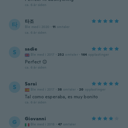
ca. 6 år siden
타조
타
Ble med i 2020
·
11
omtaler
ca. 6 år siden
sadie
S
Ble med i 2017
·
252
omtaler
·
164
opplastinger
Perfect 😊
ca. 6 år siden
Sarai
S
Ble med i 2017
·
38
omtaler
·
20
opplastinger
Tal como esperaba, es muy bonito
ca. 6 år siden
Giovanni
G
Ble med i 2018
·
47
omtaler