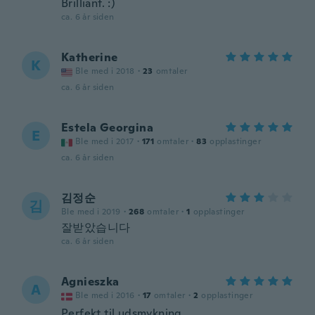
Brilliant. :)
ca. 6 år siden
Katherine
K
Ble med i 2018
·
23
omtaler
ca. 6 år siden
Estela Georgina
E
Ble med i 2017
·
171
omtaler
·
83
opplastinger
ca. 6 år siden
김정순
김
Ble med i 2019
·
268
omtaler
·
1
opplastinger
잘받았습니다
ca. 6 år siden
Agnieszka
A
Ble med i 2016
·
17
omtaler
·
2
opplastinger
Perfekt til udsmykning