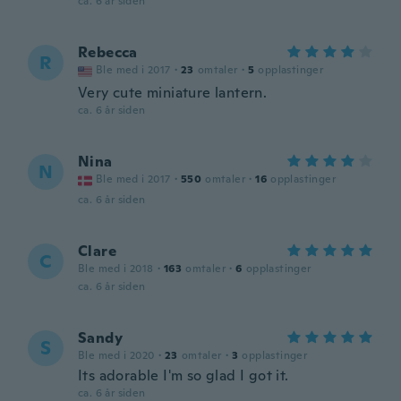
ca. 6 år siden
Rebecca
R
Ble med i 2017
·
23
omtaler
·
5
opplastinger
Very cute miniature lantern.
ca. 6 år siden
Nina
N
Ble med i 2017
·
550
omtaler
·
16
opplastinger
ca. 6 år siden
Clare
C
Ble med i 2018
·
163
omtaler
·
6
opplastinger
ca. 6 år siden
Sandy
S
Ble med i 2020
·
23
omtaler
·
3
opplastinger
Its adorable I'm so glad I got it.
ca. 6 år siden