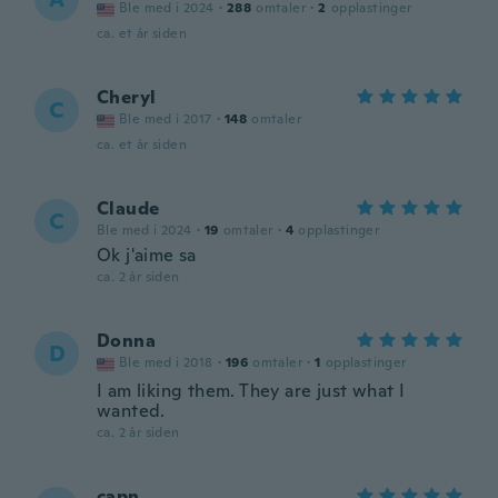
Ble med i 2024
·
288
omtaler
·
2
opplastinger
ca. et år siden
Cheryl
C
Ble med i 2017
·
148
omtaler
ca. et år siden
Claude
C
Ble med i 2024
·
19
omtaler
·
4
opplastinger
Ok j'aime sa
ca. 2 år siden
Donna
D
Ble med i 2018
·
196
omtaler
·
1
opplastinger
I am liking them. They are just what I
wanted.
ca. 2 år siden
capn