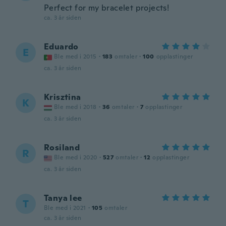
Perfect for my bracelet projects!
ca. 3 år siden
Eduardo
E
Ble med i 2015
·
183
omtaler
·
100
opplastinger
ca. 3 år siden
Krisztina
K
Ble med i 2018
·
36
omtaler
·
7
opplastinger
ca. 3 år siden
Rosiland
R
Ble med i 2020
·
527
omtaler
·
12
opplastinger
ca. 3 år siden
Tanya lee
T
Ble med i 2021
·
105
omtaler
ca. 3 år siden