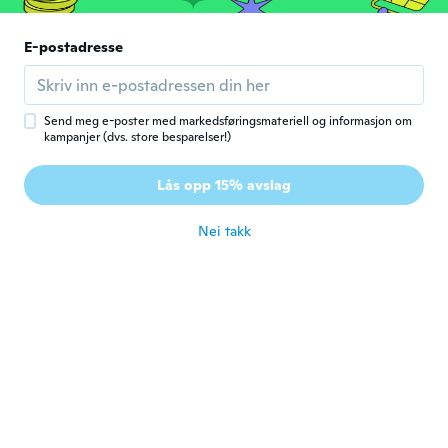
Arlecia
A
E-postadresse
Ble med i 2016
·
10
omtaler
·
4
opplastinger
I like these.
ca. 4 år siden
Send meg e-poster med markedsføringsmateriell og informasjon om
kampanjer (dvs. store besparelser!)
Dianne
D
Ble med i 2017
·
367
omtaler
Lås opp 15% avslag
Love them
ca. 4 år siden
Nei takk
Amy
A
Ble med i 2021
·
91
omtaler
·
44
opplastinger
Cute charms
ca. 4 år siden
Connie
C
Ble med i 2016
·
32
omtaler
ca. 4 år siden