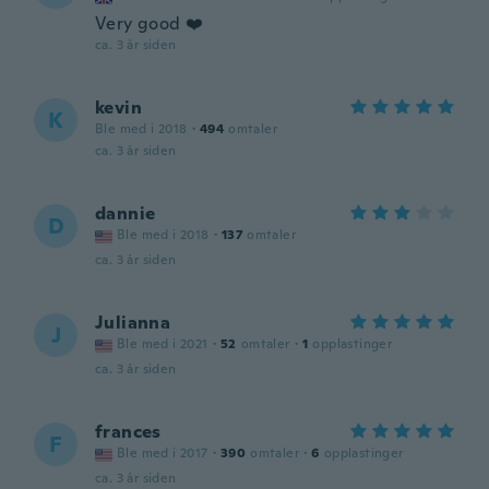
Very good ❤️
ca. 3 år siden
kevin
K
Ble med i 2018
·
494
omtaler
ca. 3 år siden
dannie
D
Ble med i 2018
·
137
omtaler
ca. 3 år siden
Julianna
J
Ble med i 2021
·
52
omtaler
·
1
opplastinger
ca. 3 år siden
frances
F
Ble med i 2017
·
390
omtaler
·
6
opplastinger
ca. 3 år siden