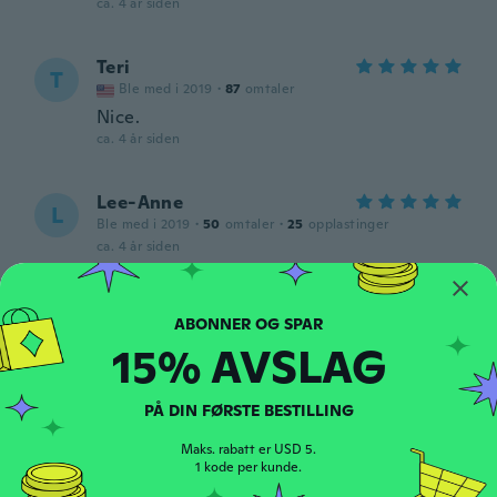
ca. 4 år siden
Teri
T
Ble med i 2019
·
87
omtaler
Nice.
ca. 4 år siden
Lee-Anne
L
Ble med i 2019
·
50
omtaler
·
25
opplastinger
ca. 4 år siden
Una
U
Ble med i 2015
·
13
omtaler
15% AVSLAG
ca. 4 år siden
PÅ DIN FØRSTE BESTILLING
June
J
Ble med i 2022
·
2
omtaler
Maks. rabatt er USD 5.
ca. 4 år siden
1 kode per kunde.