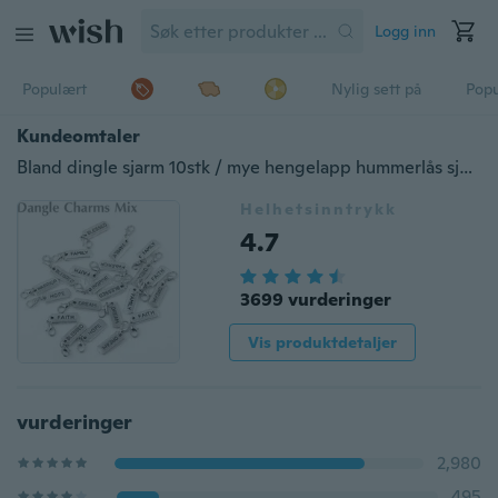
Logg inn
Populært
Nylig sett på
Pop
Kundeomtaler
Bland dingle sjarm 10stk / mye hengelapp hummerlås sjarm DIY armbånd og armbånd flytende sjarm smykker tilbehør
Helhetsinntrykk
4.7
3699 vurderinger
Vis produktdetaljer
vurderinger
2,980
495