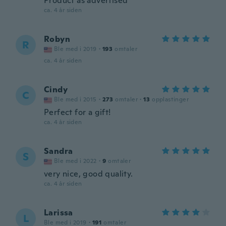
Product as advertised
ca. 4 år siden
Robyn
R
Ble med i 2019
·
193
omtaler
ca. 4 år siden
Cindy
C
Ble med i 2015
·
273
omtaler
·
13
opplastinger
Perfect for a gift!
ca. 4 år siden
Sandra
S
Ble med i 2022
·
9
omtaler
very nice, good quality.
ca. 4 år siden
Larissa
L
Ble med i 2019
·
191
omtaler