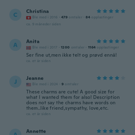
Christina
C
Ble med i 2016
·
479
omtaler
·
84
opplastinger
ca. 9 måneder siden
Anita
A
Ble med i 2017
·
1200
omtaler
·
1164
opplastinger
Ser fine ut,men ikke telt og prøvd ennå!
ca. et år siden
Jeanne
J
Ble med i 2024
·
9
omtaler
These charms are cute! A good size for
what I wanted them for also! Description
does not say the charms have words on
them..like friend,sympathy, love,etc.
ca. et år siden
Annette
A