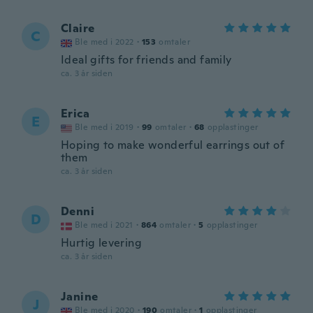
Claire
C
Ble med i 2022
·
153
omtaler
Ideal gifts for friends and family
ca. 3 år siden
Erica
E
Ble med i 2019
·
99
omtaler
·
68
opplastinger
Hoping to make wonderful earrings out of
them
ca. 3 år siden
Denni
D
Ble med i 2021
·
864
omtaler
·
5
opplastinger
Hurtig levering
ca. 3 år siden
Janine
J
Ble med i 2020
·
190
omtaler
·
1
opplastinger