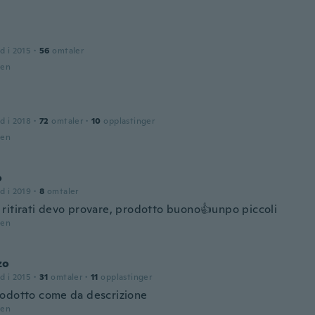
d i 2015
·
56
omtaler
den
d i 2018
·
72
omtaler
·
10
opplastinger
den
o
d i 2019
·
8
omtaler
ritirati devo provare, prodotto buono👍unpo piccoli
den
zo
d i 2015
·
31
omtaler
·
11
opplastinger
odotto come da descrizione
den