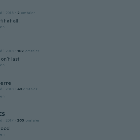
d i 2018
·
2
omtaler
it at all.
den
d i 2018
·
102
omtaler
on't last
den
ierre
d i 2018
·
49
omtaler
den
ES
d i 2017
·
205
omtaler
good
den