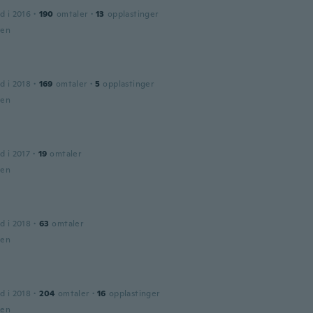
d i 2016
·
190
omtaler
·
13
opplastinger
den
d i 2018
·
169
omtaler
·
5
opplastinger
den
d i 2017
·
19
omtaler
den
d i 2018
·
63
omtaler
den
d i 2018
·
204
omtaler
·
16
opplastinger
den