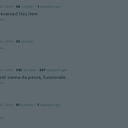
d i 2018
·
68
omtaler
·
1
opplastinger
received this item
den
d i 2016
·
33
omtaler
den
d i 2018
·
345
omtaler
·
387
opplastinger
per canna da pesca, funzionale.
den
d i 2019
·
87
omtaler
·
7
opplastinger
den