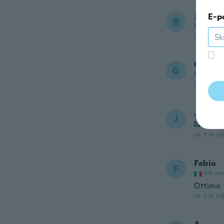
호선
E-p
호
Ble med i 
ca. 5 år si
Guhwa
G
Ble med i 
ca. 5 år si
Jolant
J
Ble me
ca. 5 år si
Fabio
F
Ble me
Ottimo
ca. 5 år si