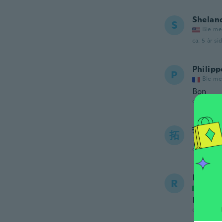
Shelan
S
Ble me
ca. 5 år si
Philipp
P
Ble me
Bon
ca. 5 år si
拓也
拓
Ble med i 
ca. 5 år si
Raffae
R
Ble me
Non mi 
ca. 5 år si