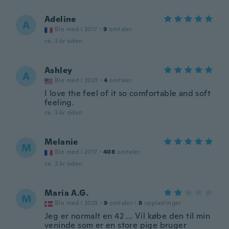
Adeline
A
Ble med i 2017
·
9
omtaler
ca. 3 år siden
Ashley
A
Ble med i 2023
·
4
omtaler
I love the feel of it so comfortable and soft
feeling.
ca. 3 år siden
Melanie
M
Ble med i 2017
·
408
omtaler
ca. 3 år siden
Maria A.G.
M
Ble med i 2023
·
9
omtaler
·
8
opplastinger
Jeg er normalt en 42 ... Vil købe den til min
veninde som er en store pige bruger