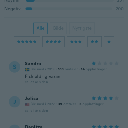
Nøytral
251
Negativ
200
Alle
Bilde
Nyttigste
Sandra
S
Ble med i 2019
·
163
omtaler
·
14
opplastinger
Fick aldrig varan
ca. et år siden
Jolisa
J
Ble med i 2022
·
39
omtaler
·
3
opplastinger
ca. et år siden
Danitza