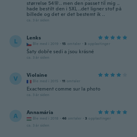
størrelse 54🌸.. men den passet til mig ..
hade bestilt den i 5XL ..det ligner stof på
billede og det er det bestemt ik ..
ca. 3 år siden
Lenks
L
Ble med i 2019
·
15
omtaler
·
3
opplastinger
Šaty dobře sedi a jsou krásné
ca. 3 år siden
Violaine
V
Ble med i 2015
·
11
omtaler
Exactement comme sur la photo
ca. 3 år siden
Annamária
A
Ble med i 2018
·
46
omtaler
·
3
opplastinger
ca. 3 år siden