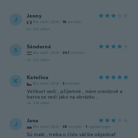
Jenny
J
Ble med i 2016
·
18
omtaler
ca. 2 år siden
Sándorné
S
Ble med i 2019
·
207
omtaler
ca. 2 år siden
Kateřina
K
Ble med i 2016
·
3
omtaler
Velikost sedí , příjemné , mám oranžové a
barva se sedí jako na obrázku .
ca. 3 år siden
Jana
J
Ble med i 2022
·
38
omtaler
·
1
opplastinger
Sú malé , treba o číslo väčšie objednať