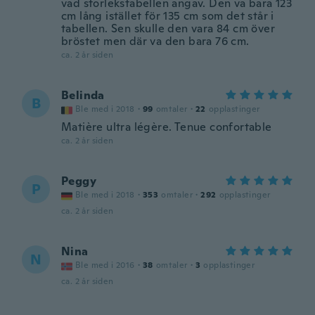
vad storlekstabellen angav. Den va bara 123
cm lång istället för 135 cm som det står i
tabellen. Sen skulle den vara 84 cm över
bröstet men där va den bara 76 cm.
ca. 2 år siden
Belinda
B
Ble med i 2018
·
99
omtaler
·
22
opplastinger
Matière ultra légère. Tenue confortable
ca. 2 år siden
Peggy
P
Ble med i 2018
·
353
omtaler
·
292
opplastinger
ca. 2 år siden
Nina
N
Ble med i 2016
·
38
omtaler
·
3
opplastinger
ca. 2 år siden