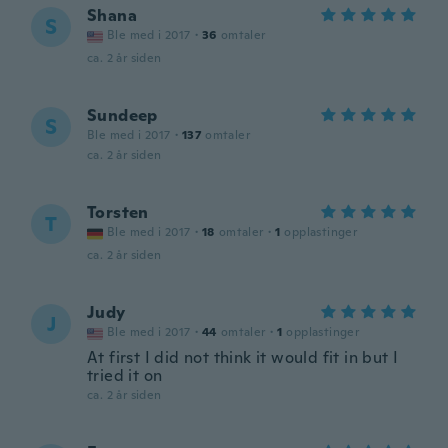
Shana
S
Ble med i 2017
·
36
omtaler
ca. 2 år siden
Sundeep
S
Ble med i 2017
·
137
omtaler
ca. 2 år siden
Torsten
T
Ble med i 2017
·
18
omtaler
·
1
opplastinger
ca. 2 år siden
Judy
J
Ble med i 2017
·
44
omtaler
·
1
opplastinger
At first I did not think it would fit in but I
tried it on
ca. 2 år siden