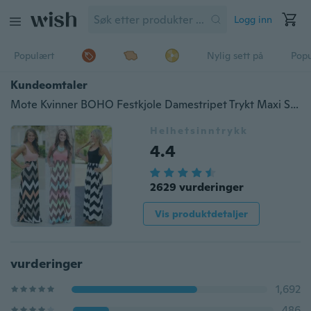
Logg inn
Populært
Nylig sett på
Pop
Kundeomtaler
Mote Kvinner BOHO Festkjole Damestripet Trykt Maxi Sommerstrand Lang kjole Pluss størrelse S-5XL
Helhetsinntrykk
4.4
2629 vurderinger
Vis produktdetaljer
vurderinger
1,692
486