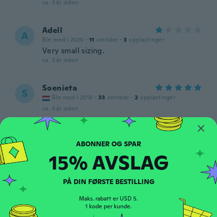
ca. 3 år siden
Adell
A
Ble med i 2020
·
11
omtaler
·
3
opplastinger
Very small sizing.
ca. 3 år siden
Soenieta
S
Ble med i 2018
·
33
omtaler
·
2
opplastinger
ca. 3 år siden
Carolyn
C
Ble med i 2018
·
242
omtaler
·
20
opplastinger
15% AVSLAG
ca. 3 år siden
PÅ DIN FØRSTE BESTILLING
Adele
A
Ble med i 2022
·
49
omtaler
Maks. rabatt er USD 5.
Great maxi dress
1 kode per kunde.
ca. 3 år siden