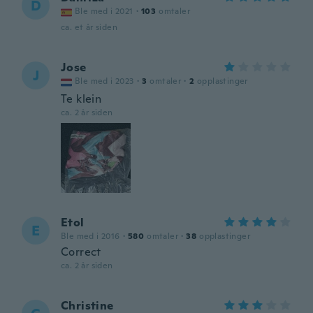
D
Ble med i 2021
·
103
omtaler
ca. et år siden
Jose
J
Ble med i 2023
·
3
omtaler
·
2
opplastinger
Te klein
ca. 2 år siden
Etol
E
Ble med i 2016
·
580
omtaler
·
38
opplastinger
Correct
ca. 2 år siden
Christine