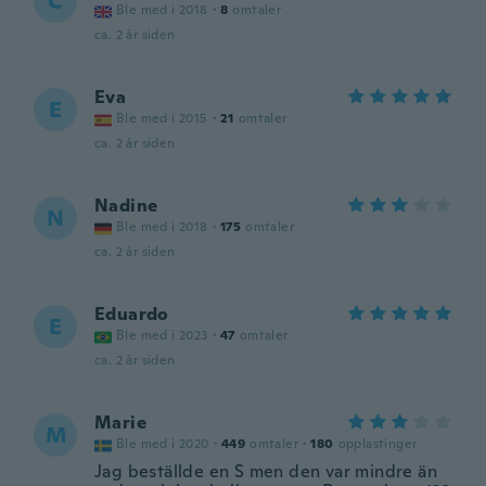
C
Ble med i 2018
·
8
omtaler
ca. 2 år siden
Eva
E
Ble med i 2015
·
21
omtaler
ca. 2 år siden
Nadine
N
Ble med i 2018
·
175
omtaler
ca. 2 år siden
Eduardo
E
Ble med i 2023
·
47
omtaler
ca. 2 år siden
Marie
M
Ble med i 2020
·
449
omtaler
·
180
opplastinger
Jag beställde en S men den var mindre än