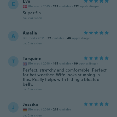
Eva
E
Ble med i 2015
·
219
omtaler
·
172
opplastinger
Super fin
ca. 2 år siden
Amelia
A
Ble med i 2021
·
92
omtaler
·
46
opplastinger
ca. 2 år siden
Tarquinn
T
Ble med i 2018
·
185
omtaler
·
89
opplastinger
Perfect, stretchy and comfortable. Perfect
for hot weather. Wife looks stunning in
this. Really helps with hiding a bloated
belly.
ca. 2 år siden
Jessika
J
Ble med i 2016
·
219
omtaler
ca. 2 år siden