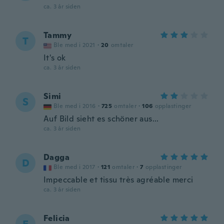
ca. 3 år siden
Tammy
T
Ble med i 2021
·
20
omtaler
It's ok
ca. 3 år siden
Simi
S
Ble med i 2016
·
725
omtaler
·
106
opplastinger
Auf Bild sieht es schöner aus...
ca. 3 år siden
Dagga
D
Ble med i 2017
·
121
omtaler
·
7
opplastinger
Impeccable et tissu très agréable merci
ca. 3 år siden
Felicia