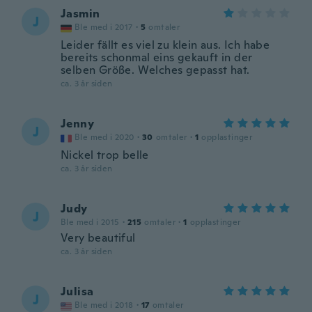
Jasmin
J
Ble med i 2017
·
5
omtaler
Leider fällt es viel zu klein aus. Ich habe
bereits schonmal eins gekauft in der
selben Größe. Welches gepasst hat.
ca. 3 år siden
Jenny
J
Ble med i 2020
·
30
omtaler
·
1
opplastinger
Nickel trop belle
ca. 3 år siden
Judy
J
Ble med i 2015
·
215
omtaler
·
1
opplastinger
Very beautiful
ca. 3 år siden
Julisa
J
Ble med i 2018
·
17
omtaler