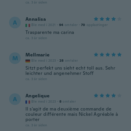
ca. 3 år siden
Annalisa
A
Ble med i 2021
·
94
omtaler
·
70
opplastinger
Trasparente ma carina
ca. 3 år siden
Mellmarie
M
Ble med i 2023
·
28
omtaler
Sitzt perfekt uns sieht echt toll aus. Sehr
leichter und angenehmer Stoff
ca. 3 år siden
Angelique
A
Ble med i 2023
·
8
omtaler
Il s'agit de ma deuxième commande de
couleur différente mais Nickel Agréable à
porter
ca. 3 år siden