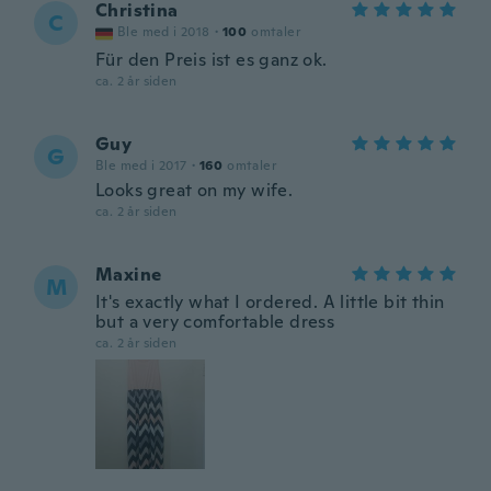
Christina
C
Ble med i 2018
·
100
omtaler
Für den Preis ist es ganz ok.
ca. 2 år siden
Guy
G
Ble med i 2017
·
160
omtaler
Looks great on my wife.
ca. 2 år siden
Maxine
M
It's exactly what I ordered. A little bit thin
but a very comfortable dress
ca. 2 år siden