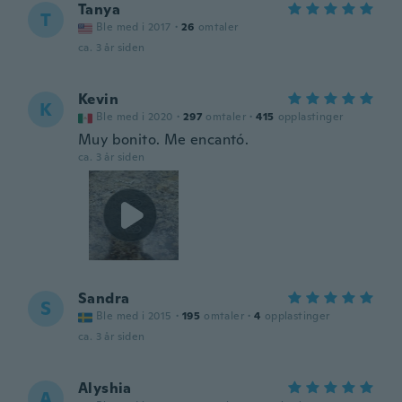
Tanya
T
Ble med i 2017
·
26
omtaler
ca. 3 år siden
Kevin
K
Ble med i 2020
·
297
omtaler
·
415
opplastinger
Muy bonito. Me encantó.
ca. 3 år siden
Sandra
S
Ble med i 2015
·
195
omtaler
·
4
opplastinger
ca. 3 år siden
Alyshia
A