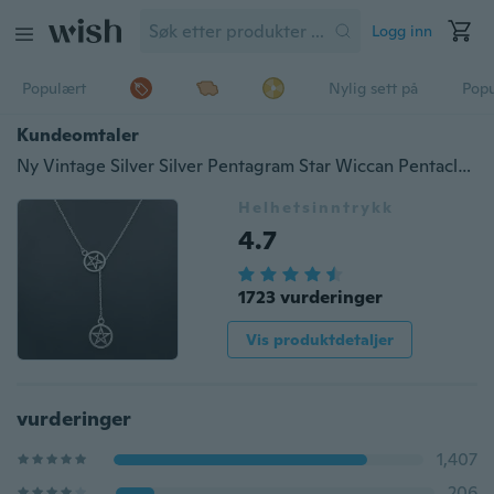
Logg inn
Populært
Nylig sett på
Pop
Kundeomtaler
Ny Vintage Silver Silver Pentagram Star Wiccan Pentacle Cross Lariat Anheng Justerbar kjede smykkegave til kvinner menn
Helhetsinntrykk
4.7
1723 vurderinger
Vis produktdetaljer
vurderinger
1,407
206