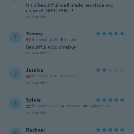
It's a beautiful well made necklace and
charms!! BRILLIANT!!
ca. 4 år siden
Tammy
T
Ble med i 2016
·
8
omtaler
Beautiful would rebuy
ca. 4 år siden
Jessica
J
Ble med i 2016
·
1
omtaler
ca. 4 år siden
Sylvie
S
Ble med i 2017
·
62
omtaler
·
23
opplastinger
ca. 4 år siden
Racheal
R