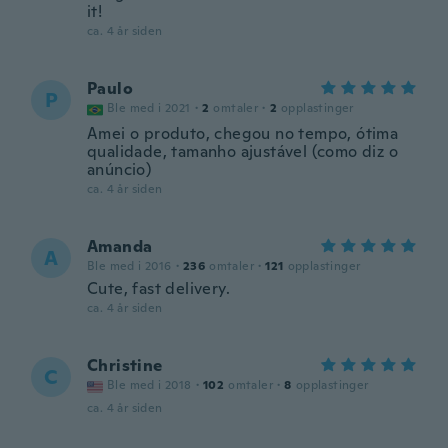
it!
ca. 4 år siden
Paulo
P
Ble med i 2021
·
2
omtaler
·
2
opplastinger
Amei o produto, chegou no tempo, ótima
qualidade, tamanho ajustável (como diz o
anúncio)
ca. 4 år siden
Amanda
A
Ble med i 2016
·
236
omtaler
·
121
opplastinger
Cute, fast delivery.
ca. 4 år siden
Christine
C
Ble med i 2018
·
102
omtaler
·
8
opplastinger
ca. 4 år siden