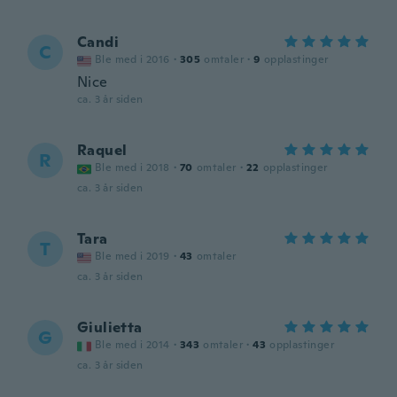
Candi
C
Ble med i 2016
·
305
omtaler
·
9
opplastinger
Nice
ca. 3 år siden
Raquel
R
Ble med i 2018
·
70
omtaler
·
22
opplastinger
ca. 3 år siden
Tara
T
Ble med i 2019
·
43
omtaler
ca. 3 år siden
Giulietta
G
Ble med i 2014
·
343
omtaler
·
43
opplastinger
ca. 3 år siden