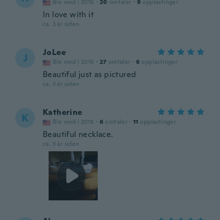
Ble med i 2016
·
20
omtaler
·
9
opplastinger
In love with it
ca. 3 år siden
JoLee
J
Ble med i 2016
·
27
omtaler
·
6
opplastinger
Beautiful just as pictured
ca. 3 år siden
Katherine
K
Ble med i 2018
·
6
omtaler
·
11
opplastinger
Beautiful necklace.
ca. 3 år siden