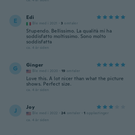
ca. 4 år siden
Edi
E
Ble med i 2021
·
3
omtaler
Stupendo. Bellissimo. La qualità mi ha
soddisfatto moltissimo. Sono molto
soddisfatta
ca. 4 år siden
Ginger
G
Ble med i 2020
·
19
omtaler
Love this. A lot nicer than what the picture
shows. Perfect size.
ca. 4 år siden
Joy
J
Ble med i 2022
·
24
omtaler
·
1
opplastinger
ca. 4 år siden