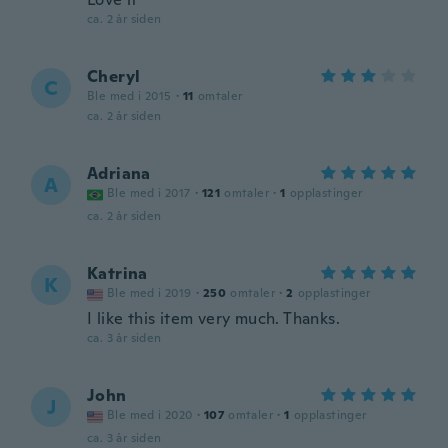
ca. 2 år siden
Cheryl
C
Ble med i 2015
·
11
omtaler
ca. 2 år siden
Adriana
A
Ble med i 2017
·
121
omtaler
·
1
opplastinger
ca. 2 år siden
Katrina
K
Ble med i 2019
·
250
omtaler
·
2
opplastinger
I like this item very much. Thanks.
ca. 3 år siden
John
J
Ble med i 2020
·
107
omtaler
·
1
opplastinger
ca. 3 år siden