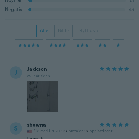
Nøytral
61
Negativ
49
Alle
Bilde
Nyttigste
Jackson
J
ca. 2 år siden
shawna
S
Ble med i 2020
·
37
omtaler
·
5
opplastinger
Love it