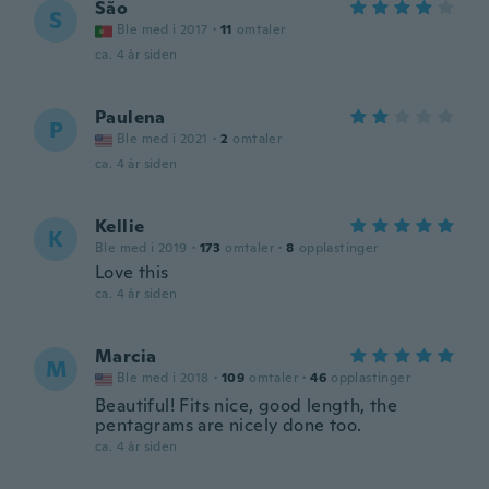
São
S
Ble med i 2017
·
11
omtaler
ca. 4 år siden
Paulena
P
Ble med i 2021
·
2
omtaler
ca. 4 år siden
Kellie
K
Ble med i 2019
·
173
omtaler
·
8
opplastinger
Love this
ca. 4 år siden
Marcia
M
Ble med i 2018
·
109
omtaler
·
46
opplastinger
Beautiful! Fits nice, good length, the
pentagrams are nicely done too.
ca. 4 år siden