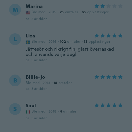
Marina
M
Ble med i 2015
·
75
omtaler
·
65
opplastinger
ca. 3 år siden
Liza
L
Ble med i 2016
·
102
omtaler
·
13
opplastinger
Jättesöt och riktigt fin, glatt överraskad
och används varje dag!
ca. 3 år siden
Billie-jo
B
Ble med i 2013
·
18
omtaler
ca. 3 år siden
Saul
S
Ble med i 2018
·
4
omtaler
ca. 3 år siden