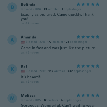
Belinda
B
Ble med i 2016
·
23
omtaler
·
1
opplastinger
Exactly as pictured. Came quickly. Thank
you!
ca. 4 år siden
Amanda
A
Ble med i 2018
·
77
omtaler
·
21
opplastinger
Came in fast and was just like the picture.
ca. 4 år siden
Kat
K
Ble med i 2019
·
149
omtaler
·
237
opplastinger
It’s beautiful
ca. 4 år siden
Melissa
M
Ble med i 2015
·
17
omtaler
·
4
opplastinger
Gorgeous. Wonderful. Can't wait to wear